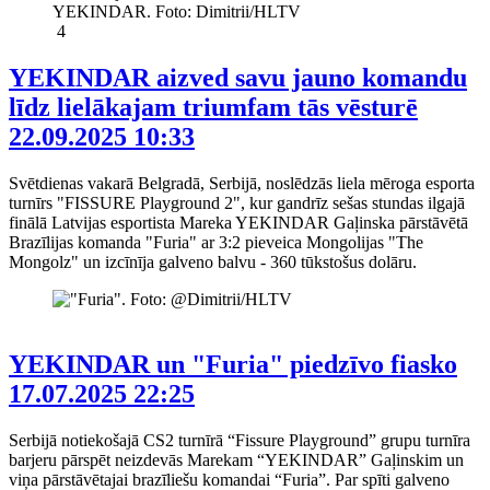
4
YEKINDAR aizved savu jauno komandu
līdz lielākajam triumfam tās vēsturē
22.09.2025 10:33
Svētdienas vakarā Belgradā, Serbijā, noslēdzās liela mēroga esporta
turnīrs "FISSURE Playground 2", kur gandrīz sešas stundas ilgajā
finālā Latvijas esportista Mareka YEKINDAR Gaļinska pārstāvētā
Brazīlijas komanda "Furia" ar 3:2 pieveica Mongolijas "The
Mongolz" un izcīnīja galveno balvu - 360 tūkstošus dolāru.
YEKINDAR un "Furia" piedzīvo fiasko
17.07.2025 22:25
Serbijā notiekošajā CS2 turnīrā “Fissure Playground” grupu turnīra
barjeru pārspēt neizdevās Marekam “YEKINDAR” Gaļinskim un
viņa pārstāvētajai brazīliešu komandai “Furia”. Par spīti galveno