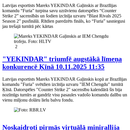
Latvijas esportists Mareks YEKINDAR Gaļinskis ar Brazīlijas
komandu “Furia” turpina savu uzrāvienu datorspēles “Counter
Strike 2” sacensībās un šodien izcīnīja uzvaru “Blast Rivals 2025
Season 2” pusfinālā. Rītdien paredzēts fināls, ko “Furia” sasniegusi
jau trešajā turnīrā pēc kārtas
2
"YEKINDAR" triumfē augstākā līmeņa
konkurencē Ķīnā
10.11.2025 11:35
Latvijas esportists Mareks YEKINDAR Gaļinskis kopā ar Brazīlijas
komandu "Furia" svētdien izcīnīja uzvaru "IEM Chengdu" turnīrā
Ķīnā. Datorspēles "Counter Strike 2" sacensību kalendārā šis bija
nozīmīgs turnīrs ar gandrīz visu pasaules vadošo komandu dalību un
vienu miljonu dolāru lielu balvu fondu.
Noskaidroti pirmās virtuālā minirallija