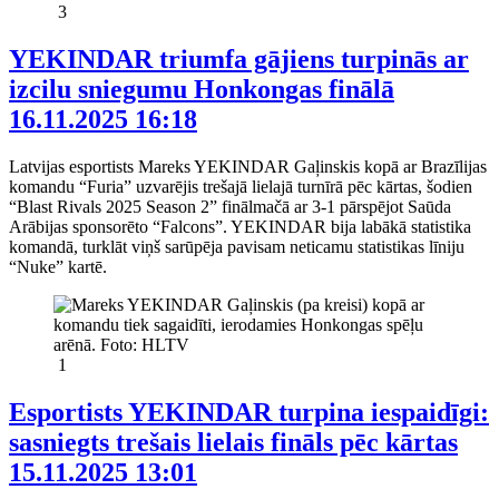
3
YEKINDAR triumfa gājiens turpinās ar
izcilu sniegumu Honkongas finālā
16.11.2025 16:18
Latvijas esportists Mareks YEKINDAR Gaļinskis kopā ar Brazīlijas
komandu “Furia” uzvarējis trešajā lielajā turnīrā pēc kārtas, šodien
“Blast Rivals 2025 Season 2” finālmačā ar 3-1 pārspējot Saūda
Arābijas sponsorēto “Falcons”. YEKINDAR bija labākā statistika
komandā, turklāt viņš sarūpēja pavisam neticamu statistikas līniju
“Nuke” kartē.
1
Esportists YEKINDAR turpina iespaidīgi:
sasniegts trešais lielais fināls pēc kārtas
15.11.2025 13:01