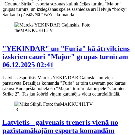
“Counter Strike” esporta sezonas kulminācijas turnīra “Major”
grupas turnīrs, un izslēgšanas spēles sasniedza arī Helvija “broky”
Saukanta pārstāvētā “FaZe” komanda.
"YEKINDAR" un "Furia" kā ātrvilciens
izskrien cauri "Major" grupas turnīram
06.12.2025 02:41
Latvijas esportists Mareks YEKINDAR Gaļinskis un viņa
pārstāvētā Brazīlijas komanda "Furia" ar trim uzvarām pēc kārtas
sākusi Budapeštā notiekošo "Major" turnīru datorspēlē "Counter
Strike 2". Tas jau šobrīd viņam garantējis vietu ceturtdaļfinālā.
3
Latvietis - galvenais treneris vienā no
pazīstamākajām esporta komandām