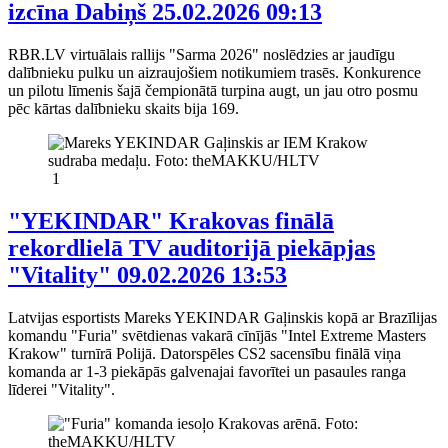
izcīna Dabiņš
25.02.2026 09:13
RBR.LV virtuālais rallijs "Sarma 2026" noslēdzies ar jaudīgu
dalībnieku pulku un aizraujošiem notikumiem trasēs. Konkurence
un pilotu līmenis šajā čempionātā turpina augt, un jau otro posmu
pēc kārtas dalībnieku skaits bija 169.
1
"YEKINDAR" Krakovas finālā
rekordlielā TV auditorijā piekāpjas
"Vitality"
09.02.2026 13:53
Latvijas esportists Mareks YEKINDAR Gaļinskis kopā ar Brazīlijas
komandu "Furia" svētdienas vakarā cīnījās "Intel Extreme Masters
Krakow" turnīrā Polijā. Datorspēles CS2 sacensību finālā viņa
komanda ar 1-3 piekāpās galvenajai favorītei un pasaules ranga
līderei "Vitality".