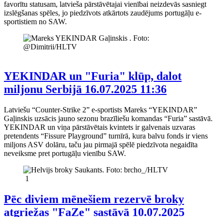
favorītu statusam, latvieša pārstāvētajai vienībai neizdevās sasniegt
izslēgšanas spēles, jo piedzīvots atkārtots zaudējums portugāļu e-
sportistiem no SAW.
YEKINDAR un "Furia" klūp, dalot
miljonu Serbijā
16.07.2025 11:36
Latviešu “Counter-Strike 2” e-sportists Mareks “YEKINDAR”
Gaļinskis uzsācis jauno sezonu brazīliešu komandas “Furia” sastāvā.
YEKINDAR un viņa pārstāvētais kvintets ir galvenais uzvaras
pretendents “Fissure Playground” turnīrā, kura balvu fonds ir viens
miljons ASV dolāru, taču jau pirmajā spēlē piedzīvota negaidīta
neveiksme pret portugāļu vienību SAW.
1
Pēc diviem mēnešiem rezervē broky
atgriežas "FaZe" sastāvā
10.07.2025