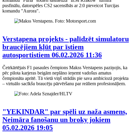
komandu "Furia" šodien sasniedza "IEM Krakow" turnīra
pusfinālu, datorspēles CS2 sacensībās ar 2:0 pieveicot Turcijas
komandu "Aurora".
Verstapena projekts - palīdzēt simulatoru
braucējiem kļūt par īstiem
autosportistiem
06.02.2026 11:36
Četrkārtējais F1 pasaules čempions Makss Verstapens paziņojis, ka
pēc pilota karjeras beigām neplāno ieņemt vadošus amatus
čempionāta apritē. Tā vietā viņš strādās pie sava ambiciozā projekta
– virtuālo sacīkšu braucēju pārvēršanu par reāliem profesionāļiem.
"YEKINDAR" par spēli uz naža asmens,
Neimāra fanošanu un broky jokiem
05.02.2026 19:05