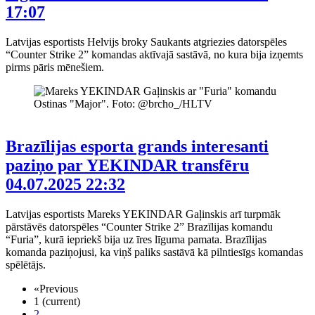
17:07
Latvijas esportists Helvijs broky Saukants atgriezies datorspēles
“Counter Strike 2” komandas aktīvajā sastāvā, no kura bija izņemts
pirms pāris mēnešiem.
Brazīlijas esporta grands interesanti
paziņo par YEKINDAR transfēru
04.07.2025 22:32
Latvijas esportists Mareks YEKINDAR Gaļinskis arī turpmāk
pārstāvēs datorspēles “Counter Strike 2” Brazīlijas komandu
“Furia”, kurā iepriekš bija uz īres līguma pamata. Brazīlijas
komanda paziņojusi, ka viņš paliks sastāvā kā pilntiesīgs komandas
spēlētājs.
«
Previous
1
(current)
2