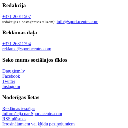
Redakcija
+371 26011507
info@sportacentrs.com
redakcijas e-pasts (preses relīzēm):
Reklāmas daļa
+371 26311794
reklama@sportacentrs.com
Seko mums sociālajos tīklos
Draugiem.lv
Facebook
Twitter
Instagram
Noderīgas lietas
Reklāmas iespējas
Informācija par Sportacentrs.com
RSS plūsmas
Ierosinājumiem vai kļūdu paziņojumiem