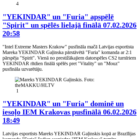
4
"YEKINDAR" un "Furia" apspēlē
"Spirit" un spēlēs lielajā finālā
07.02.2026
20:58
"Intel Extreme Masters Krakow" pusfināla mačā Latvijas esportista
Mareka YEKINDAR Gaļinska pārstāvētā "Furia" komanda ar 2:1
pārspēja "Spirit". Vienā no prestižākajiem datorspēles CS2 turnīriem
YEKINDAR rītdien finālā spēlēs pret "Vitality" un "Mouz"
pusfināla uzvarētāju.
1
"YEKINDAR" un "Furia" dominē un
iesoļo IEM Krakovas pusfinālā
06.02.2026
18:49
Latvijas esportists Mareks YEKINDAR Gaļinskis kopā ar Brazīlijas