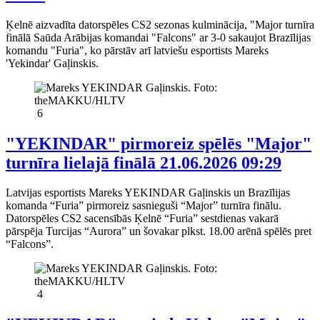
Ķelnē aizvadīta datorspēles CS2 sezonas kulminācija, "Major turnīra
finālā Saūda Arābijas komandai "Falcons" ar 3-0 sakaujot Brazīlijas
komandu "Furia", ko pārstāv arī latviešu esportists Mareks
'Yekindar' Gaļinskis.
6
"YEKINDAR" pirmoreiz spēlēs "Major"
turnīra lielajā finālā
21.06.2026 09:29
Latvijas esportists Mareks YEKINDAR Gaļinskis un Brazīlijas
komanda “Furia” pirmoreiz sasnieguši “Major” turnīra finālu.
Datorspēles CS2 sacensībās Ķelnē “Furia” sestdienas vakarā
pārspēja Turcijas “Aurora” un šovakar plkst. 18.00 arēnā spēlēs pret
“Falcons”.
4