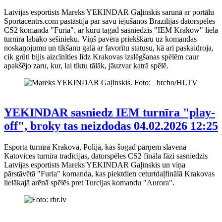
Latvijas esportists Mareks YEKINDAR Gaļinskis sarunā ar portālu
Sportacentrs.com pastāstīja par savu iejušanos Brazīlijas datorspēles
CS2 komandā "Furia", ar kuru tagad sasniedzis "IEM Krakow" lielā
turnīra labāko sešinieku. Viņš pavēra priekškaru uz komandas
noskaņojumu un tikšanu galā ar favorītu statusu, kā arī paskaidroja,
cik grūti bijis aizcīnīties līdz Krakovas izslēgšanas spēlēm caur
apakšējo zaru, kur, lai tiktu tālāk, jāuzvar katrā spēlē.
YEKINDAR sasniedz IEM turnīra "play-
off", broky tas neizdodas
04.02.2026 12:25
Esporta turnīrā Krakovā, Polijā, kas šogad pārņem slavenā
Katovices turnīra tradīcijas, datorspēles CS2 fināla fāzi sasniedzis
Latvijas esportists Mareks YEKINDAR Gaļinskis un viņa
pārstāvētā "Furia" komanda, kas piektdien ceturtdaļfinālā Krakovas
lielākajā arēnā spēlēs pret Turcijas komandu "Aurora".