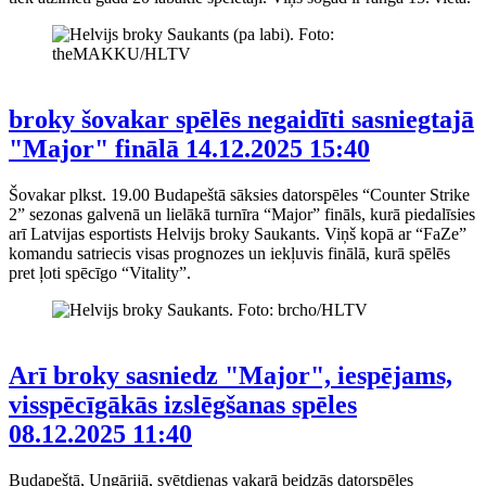
broky šovakar spēlēs negaidīti sasniegtajā
"Major" finālā
14.12.2025 15:40
Šovakar plkst. 19.00 Budapeštā sāksies datorspēles “Counter Strike
2” sezonas galvenā un lielākā turnīra “Major” fināls, kurā piedalīsies
arī Latvijas esportists Helvijs broky Saukants. Viņš kopā ar “FaZe”
komandu satriecis visas prognozes un iekļuvis finālā, kurā spēlēs
pret ļoti spēcīgo “Vitality”.
Arī broky sasniedz "Major", iespējams,
visspēcīgākās izslēgšanas spēles
08.12.2025 11:40
Budapeštā, Ungārijā, svētdienas vakarā beidzās datorspēles