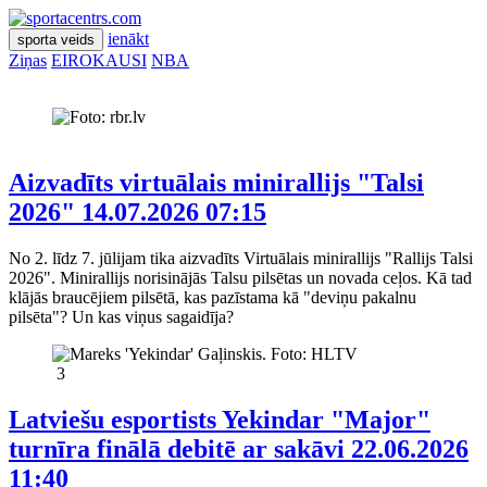
ienākt
sporta veids
Ziņas
EIROKAUSI
NBA
Aizvadīts virtuālais minirallijs "Talsi
2026"
14.07.2026 07:15
No 2. līdz 7. jūlijam tika aizvadīts Virtuālais minirallijs "Rallijs Talsi
2026". Minirallijs norisinājās Talsu pilsētas un novada ceļos. Kā tad
klājās braucējiem pilsētā, kas pazīstama kā "deviņu pakalnu
pilsēta"? Un kas viņus sagaidīja?
3
Latviešu esportists Yekindar "Major"
turnīra finālā debitē ar sakāvi
22.06.2026
11:40