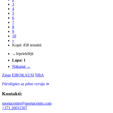
3
4
5
6
7
8
9
10
»
Kopā: 458 ieraskti
←
Iepriekšējā
Lapa: 1
Nākamā
→
Ziņas
EIROKAUSI
NBA
Pārslēgties uz pilno versiju ⊳
Kontakti:
sportacentrs@sportacentrs.com
+371 26011507