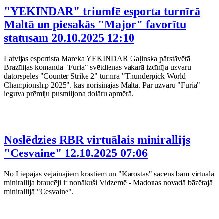
"YEKINDAR" triumfē esporta turnīrā
Maltā un piesakās "Major" favorītu
statusam
20.10.2025 12:10
Latvijas esportista Mareka YEKINDAR Gaļinska pārstāvētā
Brazīlijas komanda "Furia" svētdienas vakarā izcīnīja uzvaru
datorspēles "Counter Strike 2" turnīrā "Thunderpick World
Championship 2025", kas norisinājās Maltā. Par uzvaru "Furia"
ieguva prēmiju pusmiljona dolāru apmērā.
Noslēdzies RBR virtuālais minirallijs
"Cesvaine"
12.10.2025 07:06
No Liepājas vējainajiem krastiem un "Karostas" sacensībām virtuālā
minirallija braucēji ir nonākuši Vidzemē - Madonas novadā bāzētajā
minirallijā "Cesvaine".