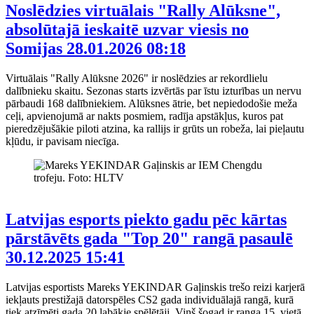
Noslēdzies virtuālais "Rally Alūksne",
absolūtajā ieskaitē uzvar viesis no
Somijas
28.01.2026 08:18
Virtuālais "Rally Alūksne 2026" ir noslēdzies ar rekordlielu
dalībnieku skaitu. Sezonas starts izvērtās par īstu izturības un nervu
pārbaudi 168 dalībniekiem. Alūksnes ātrie, bet nepiedodošie meža
ceļi, apvienojumā ar nakts posmiem, radīja apstākļus, kuros pat
pieredzējušākie piloti atzina, ka rallijs ir grūts un robeža, lai pieļautu
kļūdu, ir pavisam niecīga.
Latvijas esports piekto gadu pēc kārtas
pārstāvēts gada "Top 20" rangā pasaulē
30.12.2025 15:41
Latvijas esportists Mareks YEKINDAR Gaļinskis trešo reizi karjerā
iekļauts prestižajā datorspēles CS2 gada individuālajā rangā, kurā
tiek atzīmēti gada 20 labākie spēlētāji. Viņš šogad ir ranga 15. vietā.