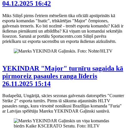
04.12.2025 16:42
Miks Siliņš pirms četriem mēnešiem tika oficiāli apstiprināts kā
esporta komandas "fnatic", trīskārtējas "Major" čempiones,
galvenais treneris. Ko īsti nozīmē - trenēt esporta komandu? Kādi ir
ikdienas pienākumi un atbildība? Kā viņam un komandai sekmējās
šosezon. Sarunā ar portālu Sportacentrs.com Siliņš pavēra
priekškaru uz esporta sacensību un esporta ikdienas aizkulisēm.
YEKINDAR "Major" turnīru sagaida kā
pirmoreiz pasaules ranga līderis
26.11.2025 15:14
Budapeštā, Ungārijā, sācies sezonas galvenais datorspēles "Counter
Strike 2" esporta turnīrs. Pirms tā sākuma atjaunināts HLTV
pasaules rangs, kura virsotnē nonākusi Brazīlijas komanda "Furia"
ar Latvijas spēlētāju Mareku YEKINDAR Gaļinski sastāvā.