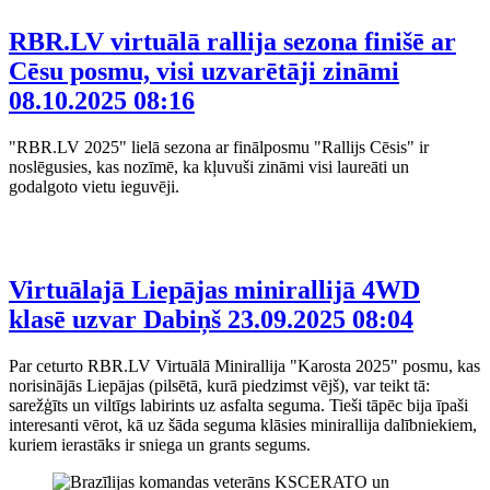
RBR.LV virtuālā rallija sezona finišē ar
Cēsu posmu, visi uzvarētāji zināmi
08.10.2025 08:16
"RBR.LV 2025" lielā sezona ar finālposmu "Rallijs Cēsis" ir
noslēgusies, kas nozīmē, ka kļuvuši zināmi visi laureāti un
godalgoto vietu ieguvēji.
Virtuālajā Liepājas minirallijā 4WD
klasē uzvar Dabiņš
23.09.2025 08:04
Par ceturto RBR.LV Virtuālā Minirallija "Karosta 2025" posmu, kas
norisinājās Liepājas (pilsētā, kurā piedzimst vējš), var teikt tā:
sarežģīts un viltīgs labirints uz asfalta seguma. Tieši tāpēc bija īpaši
interesanti vērot, kā uz šāda seguma klāsies minirallija dalībniekiem,
kuriem ierastāks ir sniega un grants segums.