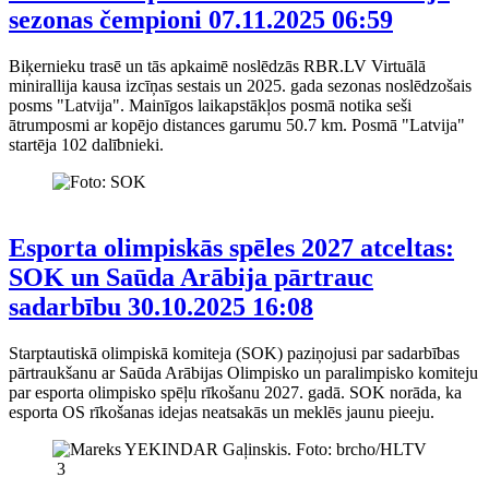
sezonas čempioni
07.11.2025 06:59
Biķernieku trasē un tās apkaimē noslēdzās RBR.LV Virtuālā
minirallija kausa izcīņas sestais un 2025. gada sezonas noslēdzošais
posms "Latvija". Mainīgos laikapstākļos posmā notika seši
ātrumposmi ar kopējo distances garumu 50.7 km. Posmā "Latvija"
startēja 102 dalībnieki.
Esporta olimpiskās spēles 2027 atceltas:
SOK un Saūda Arābija pārtrauc
sadarbību
30.10.2025 16:08
Starptautiskā olimpiskā komiteja (SOK) paziņojusi par sadarbības
pārtraukšanu ar Saūda Arābijas Olimpisko un paralimpisko komiteju
par esporta olimpisko spēļu rīkošanu 2027. gadā. SOK norāda, ka
esporta OS rīkošanas idejas neatsakās un meklēs jaunu pieeju.
3