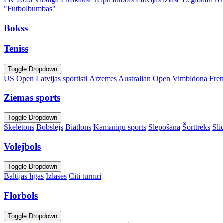
"Futbolbumbas"
Bokss
Teniss
Toggle Dropdown
US Open
Latvijas sportisti
Ārzemes
Australian Open
Vimbldona
Fre
Ziemas sports
Toggle Dropdown
Skeletons
Bobslejs
Biatlons
Kamaniņu sports
Slēpošana
Šorttreks
Sli
Volejbols
Toggle Dropdown
Baltijas līgas
Izlases
Citi turnīri
Florbols
Toggle Dropdown