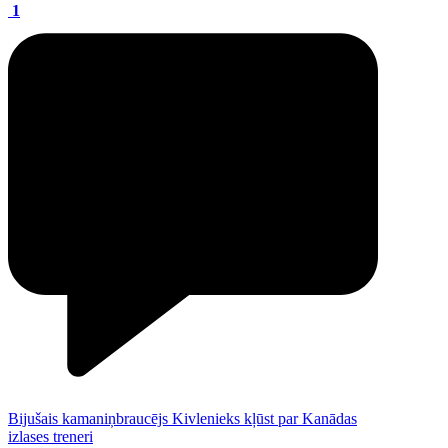
1
Bijušais kamaniņbraucējs Kivlenieks kļūst par Kanādas
izlases treneri