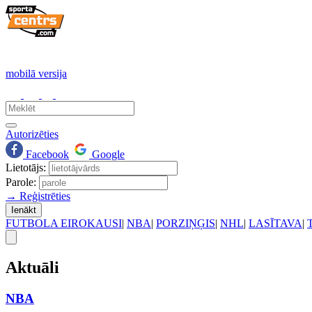
mobilā versija
Autorizēties
Facebook
Google
Lietotājs:
Parole:
→ Reģistrēties
Ienākt
FUTBOLA EIROKAUSI
|
NBA
|
PORZIŅĢIS
|
NHL
|
LASĪTAVA
|
Aktuāli
NBA