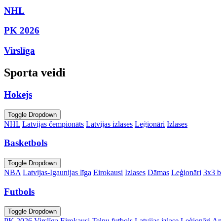
NHL
PK 2026
Virslīga
Sporta veidi
Hokejs
Toggle Dropdown
NHL
Latvijas čempionāts
Latvijas izlases
Leģionāri
Izlases
Basketbols
Toggle Dropdown
NBA
Latvijas-Igaunijas līga
Eirokausi
Izlases
Dāmas
Leģionāri
3x3 b
Futbols
Toggle Dropdown
PK 2026
Virslīga
Eirokausi
Telpu futbols
Latvijas izlase
Leģionāri
An