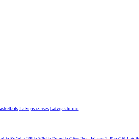
asketbols
Latvijas izlases
Latvijas turnīri
glija
Spānija
Itālija
Vācija
Francija
Citas līgas
Izlases
1. līga
Citi Latvij