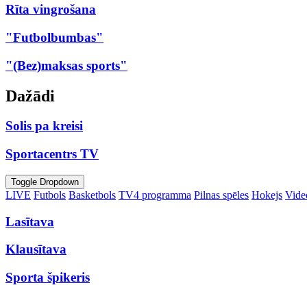
Rīta vingrošana
"Futbolbumbas"
"(Bez)maksas sports"
Dažādi
Solis pa kreisi
Sportacentrs TV
Toggle Dropdown
LIVE
Futbols
Basketbols
TV4 programma
Pilnas spēles
Hokejs
Video
Lasītava
Klausītava
Sporta špikeris