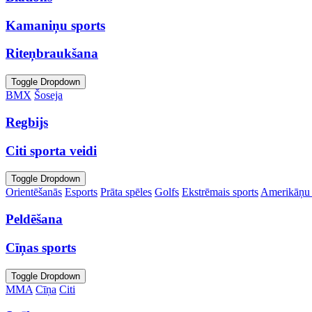
Kamaniņu sports
Riteņbraukšana
Toggle Dropdown
BMX
Šoseja
Regbijs
Citi sporta veidi
Toggle Dropdown
Orientēšanās
Esports
Prāta spēles
Golfs
Ekstrēmais sports
Amerikāņu 
Peldēšana
Cīņas sports
Toggle Dropdown
MMA
Cīņa
Citi