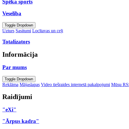
Spēka sports
Veselība
Toggle Dropdown
Uzturs
Sasitumi
Locītavas un ceļi
Totalizators
Informācija
Par mums
Toggle Dropdown
Reklāma
Mājaslapas
Video tiešraides internetā pakalpojumi
Mūsu RS
Raidījumi
"eXi"
"Ārpus kadra"