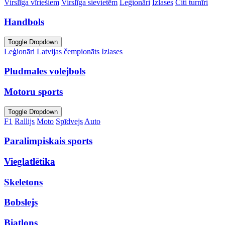
Virslīga vīriešiem
Virslīga sievietēm
Leģionāri
Izlases
Citi turnīri
Handbols
Toggle Dropdown
Leģionāri
Latvijas čempionāts
Izlases
Pludmales volejbols
Motoru sports
Toggle Dropdown
F1
Rallijs
Moto
Spīdvejs
Auto
Paralimpiskais sports
Vieglatlētika
Skeletons
Bobslejs
Biatlons