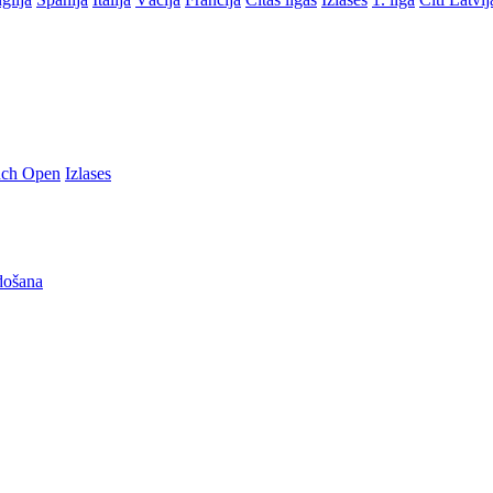
nch Open
Izlases
došana