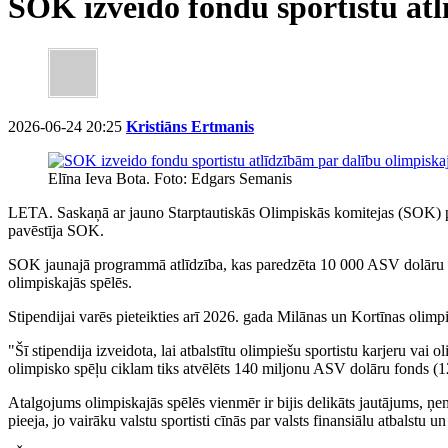
SOK izveido fondu sportistu atl
2026-06-24 20:25
Kristiāns Ertmanis
Elīna Ieva Bota. Foto: Edgars Semanis
LETA. Saskaņā ar jauno Starptautiskās Olimpiskās komitejas (SOK) prog
pavēstīja SOK.
SOK jaunajā programmā atlīdzība, kas paredzēta 10 000 ASV dolāru (880
olimpiskajās spēlēs.
Stipendijai varēs pieteikties arī 2026. gada Milānas un Kortīnas olimpi
"Šī stipendija izveidota, lai atbalstītu olimpiešu sportistu karjeru vai
olimpisko spēļu ciklam tiks atvēlēts 140 miljonu ASV dolāru fonds (12
Atalgojums olimpiskajās spēlēs vienmēr ir bijis delikāts jautājums, ņem
pieeja, jo vairāku valstu sportisti cīnās par valsts finansiālu atbalstu un