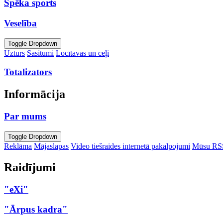
Spēka sports
Veselība
Toggle Dropdown
Uzturs
Sasitumi
Locītavas un ceļi
Totalizators
Informācija
Par mums
Toggle Dropdown
Reklāma
Mājaslapas
Video tiešraides internetā pakalpojumi
Mūsu RS
Raidījumi
"eXi"
"Ārpus kadra"