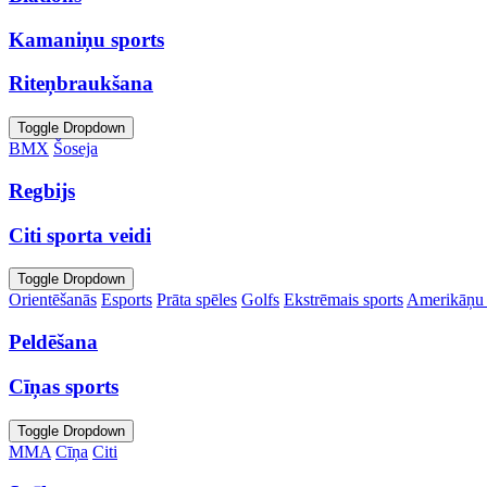
Kamaniņu sports
Riteņbraukšana
Toggle Dropdown
BMX
Šoseja
Regbijs
Citi sporta veidi
Toggle Dropdown
Orientēšanās
Esports
Prāta spēles
Golfs
Ekstrēmais sports
Amerikāņu 
Peldēšana
Cīņas sports
Toggle Dropdown
MMA
Cīņa
Citi