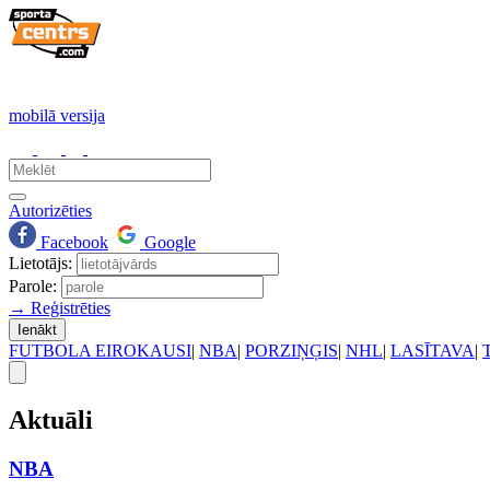
mobilā versija
Autorizēties
Facebook
Google
Lietotājs:
Parole:
→ Reģistrēties
Ienākt
FUTBOLA EIROKAUSI
|
NBA
|
PORZIŅĢIS
|
NHL
|
LASĪTAVA
|
Aktuāli
NBA