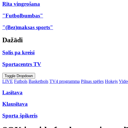
Rīta vingrošana
"Futbolbumbas"
"(Bez)maksas sports"
Dažādi
Solis pa kreisi
Sportacentrs TV
Toggle Dropdown
LIVE
Futbols
Basketbols
TV4 programma
Pilnas spēles
Hokejs
Video
Lasītava
Klausītava
Sporta špikeris