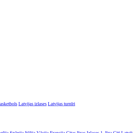
asketbols
Latvijas izlases
Latvijas turnīri
glija
Spānija
Itālija
Vācija
Francija
Citas līgas
Izlases
1. līga
Citi Latvij