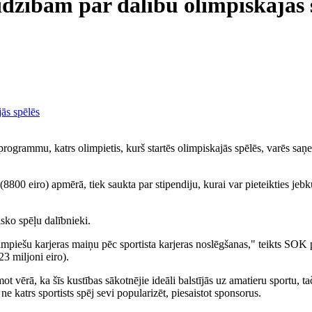
īdzībām par dalību olimpiskajās 
rammu, katrs olimpietis, kurš startēs olimpiskajās spēlēs, varēs saņemt
0 eiro) apmērā, tiek saukta par stipendiju, kurai var pieteikties jebku
sko spēļu dalībnieki.
 olimpiešu karjeras maiņu pēc sportista karjeras noslēgšanas," teikts SOK
3 miljoni eiro).
ot vērā, ka šīs kustības sākotnējie ideāli balstījās uz amatieru sportu, 
 ne katrs sportists spēj sevi popularizēt, piesaistot sponsorus.