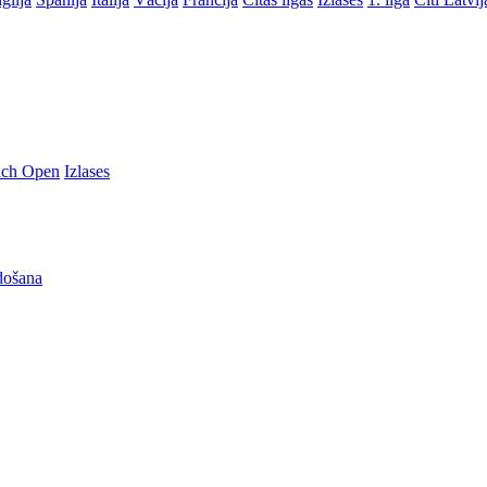
nch Open
Izlases
došana