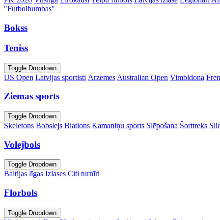
"Futbolbumbas"
Bokss
Teniss
Toggle Dropdown
US Open
Latvijas sportisti
Ārzemes
Australian Open
Vimbldona
Fre
Ziemas sports
Toggle Dropdown
Skeletons
Bobslejs
Biatlons
Kamaniņu sports
Slēpošana
Šorttreks
Sli
Volejbols
Toggle Dropdown
Baltijas līgas
Izlases
Citi turnīri
Florbols
Toggle Dropdown