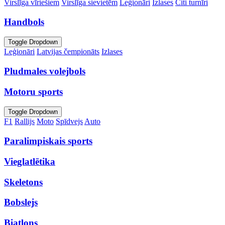
Virslīga vīriešiem
Virslīga sievietēm
Leģionāri
Izlases
Citi turnīri
Handbols
Toggle Dropdown
Leģionāri
Latvijas čempionāts
Izlases
Pludmales volejbols
Motoru sports
Toggle Dropdown
F1
Rallijs
Moto
Spīdvejs
Auto
Paralimpiskais sports
Vieglatlētika
Skeletons
Bobslejs
Biatlons