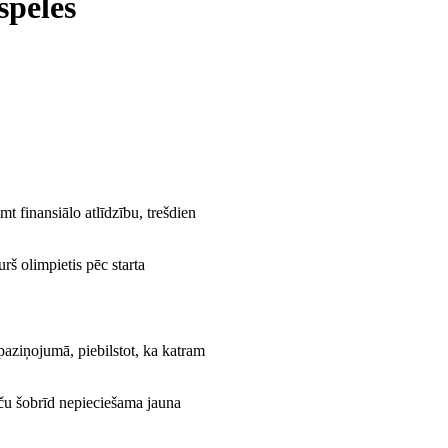
spēlēs
 finansiālo atlīdzību, trešdien
rš olimpietis pēc starta
 paziņojumā, piebilstot, ka katram
taču šobrīd nepieciešama jauna