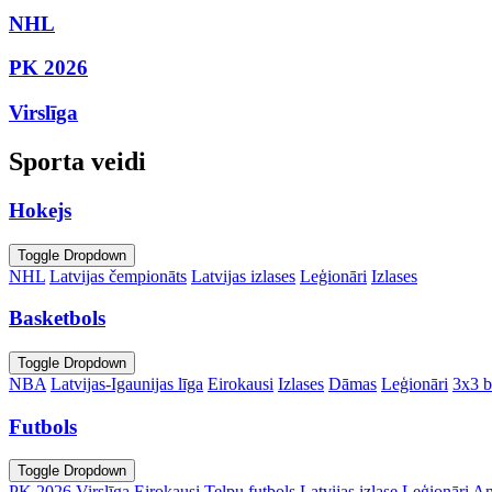
NHL
PK 2026
Virslīga
Sporta veidi
Hokejs
Toggle Dropdown
NHL
Latvijas čempionāts
Latvijas izlases
Leģionāri
Izlases
Basketbols
Toggle Dropdown
NBA
Latvijas-Igaunijas līga
Eirokausi
Izlases
Dāmas
Leģionāri
3x3 b
Futbols
Toggle Dropdown
PK 2026
Virslīga
Eirokausi
Telpu futbols
Latvijas izlase
Leģionāri
An