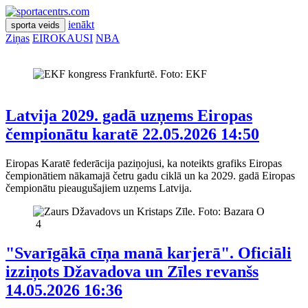
ienākt
sporta veids
Ziņas
EIROKAUSI
NBA
Latvija 2029. gadā uzņems Eiropas
čempionātu karatē
22.05.2026 14:50
Eiropas Karatē federācija paziņojusi, ka noteikts grafiks Eiropas
čempionātiem nākamajā četru gadu ciklā un ka 2029. gadā Eiropas
čempionātu pieaugušajiem uzņems Latvija.
4
"Svarīgākā cīņa manā karjerā". Oficiāli
izziņots Džavadova un Zīles revanšs
14.05.2026 16:36