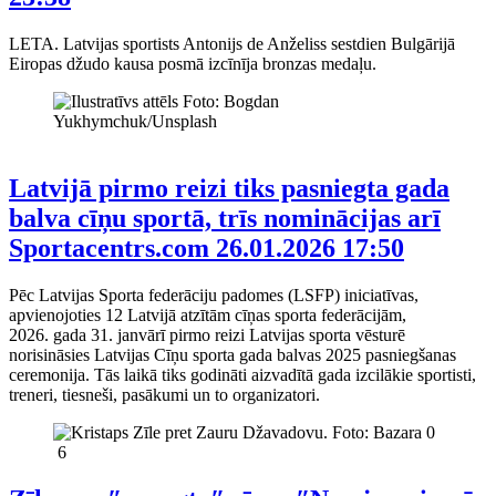
LETA. Latvijas sportists Antonijs de Anželiss sestdien Bulgārijā
Eiropas džudo kausa posmā izcīnīja bronzas medaļu.
Latvijā pirmo reizi tiks pasniegta gada
balva cīņu sportā, trīs nominācijas arī
Sportacentrs.com
26.01.2026 17:50
Pēc Latvijas Sporta federāciju padomes (LSFP) iniciatīvas,
apvienojoties 12 Latvijā atzītām cīņas sporta federācijām,
2026. gada 31. janvārī pirmo reizi Latvijas sporta vēsturē
norisināsies Latvijas Cīņu sporta gada balvas 2025 pasniegšanas
ceremonija. Tās laikā tiks godināti aizvadītā gada izcilākie sportisti,
treneri, tiesneši, pasākumi un to organizatori.
6