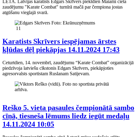
LETA. Latvijas karatists Edgars Skrīvers piektdien Maiami cieta
zaudējumu "Karate Combat" turnīrā mačā par čempiona jostas
atgūšanu vieglajā svarā.
11
Karatists Skrīvers iespējamas ārstes
kļūdas dēļ piekāpjas
14.11.2024 17:43
Ceturtdien, 14. novembrī, zaudējumu “Karate Combat” organizācijā
piedzīvoja latviešu cīkstonis Edgars Skrīvers, piekāpjoties
agresorvalsts sportistam Ruslanam Satijevam.
Reško 5. vieta pasaules čempionātā sambo
cīņā, tiesneša lēmums liedz iegūt medaļu
14.11.2024 10:05