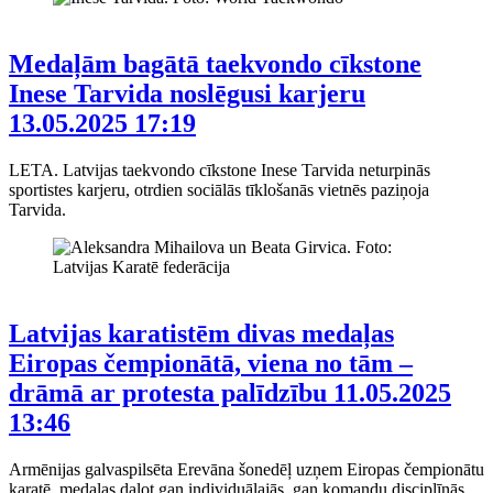
Medaļām bagātā taekvondo cīkstone
Inese Tarvida noslēgusi karjeru
13.05.2025 17:19
LETA. Latvijas taekvondo cīkstone Inese Tarvida neturpinās
sportistes karjeru, otrdien sociālās tīklošanās vietnēs paziņoja
Tarvida.
Latvijas karatistēm divas medaļas
Eiropas čempionātā, viena no tām –
drāmā ar protesta palīdzību
11.05.2025
13:46
Armēnijas galvaspilsēta Erevāna šonedēļ uzņem Eiropas čempionātu
karatē, medaļas dalot gan individuālajās, gan komandu disciplīnās,