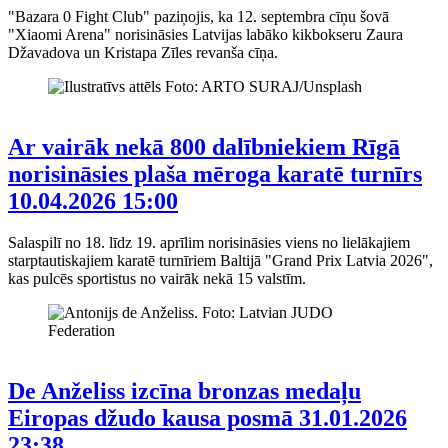
"Bazara 0 Fight Club" paziņojis, ka 12. septembra cīņu šovā
"Xiaomi Arena" norisināsies Latvijas labāko kikbokseru Zaura
Džavadova un Kristapa Zīles revanša cīņa.
Ar vairāk nekā 800 dalībniekiem Rīgā
norisināsies plaša mēroga karatē turnīrs
10.04.2026 15:00
Salaspilī no 18. līdz 19. aprīlim norisināsies viens no lielākajiem
starptautiskajiem karatē turnīriem Baltijā "Grand Prix Latvia 2026",
kas pulcēs sportistus no vairāk nekā 15 valstīm.
De Anželiss izcīna bronzas medaļu
Eiropas džudo kausa posmā
31.01.2026
23:38