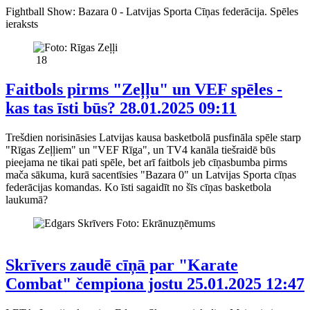
Fightball Show: Bazara 0 - Latvijas Sporta Cīņas federācija. Spēles
ieraksts
18
Faitbols pirms "Zeļļu" un VEF spēles -
kas tas īsti būs?
28.01.2025 09:11
Trešdien norisināsies Latvijas kausa basketbolā pusfināla spēle starp
"Rīgas Zeļļiem" un "VEF Rīga", un TV4 kanāla tiešraidē būs
pieejama ne tikai pati spēle, bet arī faitbols jeb cīņasbumba pirms
mača sākuma, kurā sacentīsies "Bazara 0" un Latvijas Sporta cīņas
federācijas komandas. Ko īsti sagaidīt no šīs cīņas basketbola
laukumā?
Skrīvers zaudē cīņā par "Karate
Combat" čempiona jostu
25.01.2025 12:47