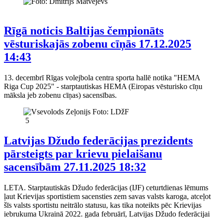
Rīgā noticis Baltijas čempionāts
vēsturiskajās zobenu cīņās
17.12.2025
14:43
13. decembrī Rīgas volejbola centra sporta hallē notika "HEMA
Riga Cup 2025" - starptautiskas HEMA (Eiropas vēsturisko cīņu
māksla jeb zobenu cīņas) sacensības.
5
Latvijas Džudo federācijas prezidents
pārsteigts par krievu pielaišanu
sacensībām
27.11.2025 18:32
LETA. Starptautiskās Džudo federācijas (IJF) ceturtdienas lēmums
ļaut Krievijas sportistiem sacensties zem savas valsts karoga, atceļot
šīs valsts sportistu neitrālo statusu, kas tika noteikts pēc Krievijas
iebrukuma Ukrainā 2022. gada februārī, Latvijas Džudo federācijai