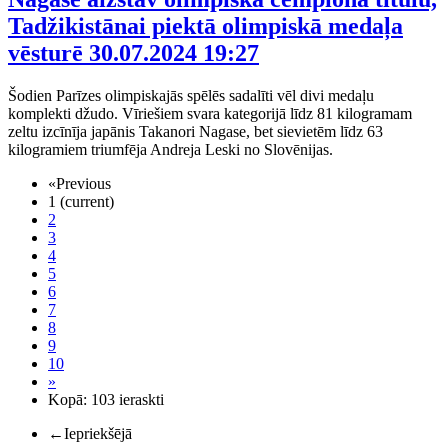
Tadžikistānai piektā olimpiskā medaļa
vēsturē
30.07.2024 19:27
Šodien Parīzes olimpiskajās spēlēs sadalīti vēl divi medaļu
komplekti džudo. Vīriešiem svara kategorijā līdz 81 kilogramam
zeltu izcīnīja japānis Takanori Nagase, bet sievietēm līdz 63
kilogramiem triumfēja Andreja Leski no Slovēnijas.
«
Previous
1
(current)
2
3
4
5
6
7
8
9
10
»
Kopā: 103 ieraskti
←
Iepriekšējā