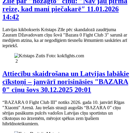
Zīle par ″nozagto″ cīņu: ″Nav jau pirmā
reize, kad mani piečakarē″
11.01.2026
14:42
Latvijas kikbokseris Kristaps Zīle pēc skandalozā zaudējuma
Zauram Džavadovam cīņu šovā ″Bazara 0 Fight Club 3″ sarunā ar
medijiem atzina, ka ar negodīgiem tiesnešu lēmumiem saskāries arī
iepriekš.
2
Attiecību skaidrošana un Latvijas labākie
cīkstoņi – janvārī norisināsies "BAZARA
0" cīņu šovs
30.12.2025 20:01
“BAZARA 0 Fight Club III” notiks 2026. gada 10. janvārī Rīgas
"Xiaomi" Arenā. Jau trešais strauji augošās “BAZARA 0” cīņu
sērijas pasākums pulcēs vadošos Latvijas cīņu sportistus un
cīkstoņus no ārzemēm, mērojot spēkus zem īpašiem
hibrīdnoteikumiem.