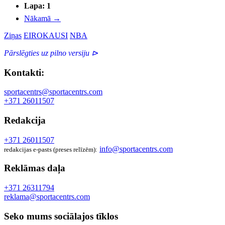
Lapa: 1
Nākamā
→
Ziņas
EIROKAUSI
NBA
Pārslēgties uz pilno versiju ⊳
Kontakti:
sportacentrs@sportacentrs.com
+371 26011507
Redakcija
+371 26011507
info@sportacentrs.com
redakcijas e-pasts (preses relīzēm):
Reklāmas daļa
+371 26311794
reklama@sportacentrs.com
Seko mums sociālajos tīklos