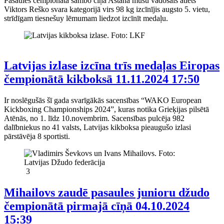
Pasaules čempionātā sambo cīņā Astanā mūsu vadošais atlēts
Viktors Reško svara kategorijā virs 98 kg izcīnījis augsto 5. vietu,
strīdīgam tiesnešuy lēmumam liedzot izcīnīt medaļu.
Latvijas izlase izcīna trīs medaļas Eiropas
čempionātā kikboksā
11.11.2024 17:50
Ir noslēgušās šī gada svarīgākās sacensības “WAKO European
Kickboxing Championships 2024”, kuras notika Grieķijas pilsētā
Atēnās, no 1. līdz 10.novembrim. Sacensības pulcēja 982
dalībniekus no 41 valsts, Latvijas kikboksa pieaugušo izlasi
pārstāvēja 8 sportisti.
3
Mihailovs zaudē pasaules junioru džudo
čempionātā pirmajā cīņā
04.10.2024
15:39