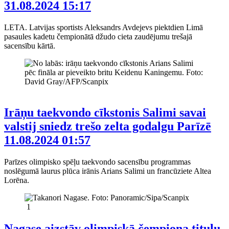
31.08.2024 15:17
LETA. Latvijas sportists Aleksandrs Avdejevs piektdien Limā
pasaules kadetu čempionātā džudo cieta zaudējumu trešajā
sacensību kārtā.
Irāņu taekvondo cīkstonis Salimi savai
valstij sniedz trešo zelta godalgu Parīzē
11.08.2024 01:57
Parīzes olimpisko spēļu taekvondo sacensību programmas
noslēgumā laurus plūca irānis Arians Salimi un francūziete Altea
Lorēna.
1
Nagase aizstāv olimpiskā čempiona titulu,