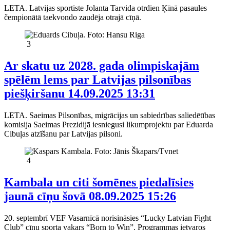
LETA. Latvijas sportiste Jolanta Tarvida otrdien Ķīnā pasaules
čempionātā taekvondo zaudēja otrajā cīņā.
3
Ar skatu uz 2028. gada olimpiskajām
spēlēm lems par Latvijas pilsonības
piešķiršanu
14.09.2025 13:31
LETA. Saeimas Pilsonības, migrācijas un sabiedrības saliedētības
komisija Saeimas Prezidijā iesniegusi likumprojektu par Eduarda
Cibuļas atzīšanu par Latvijas pilsoni.
4
Kambala un citi šomēnes piedalīsies
jaunā cīņu šovā
08.09.2025 15:26
20. septembrī VEF Vasarnīcā norisināsies “Lucky Latvian Fight
Club” cīņu sporta vakars “Born to Win”. Programmas ietvaros