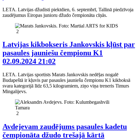
LETA. Latvijas džudisti piektdien, 6. septembrī, Tallinā piedzīvoja
zaudējumus Eiropas junioru džudo čempionāta cīņās.
2
Latvijas kikbokseris Jankovskis kļūst par
pasaules jauniešu čempionu K1
02.09.2024 21:02
LETA. Latvijas sportists Marats Jankovskis nedēļas nogalē
Budapeštā ir kļuvis par pasaules jauniešu čempionu K1 kikboksā
svara kategorijā līdz 63,5 kilogramiem, ziņo viņa treneris Timurs
Mingalijevs.
2
Avdejevam zaudējums pasaules kadetu
čempionāta džudo trešajā kārtā