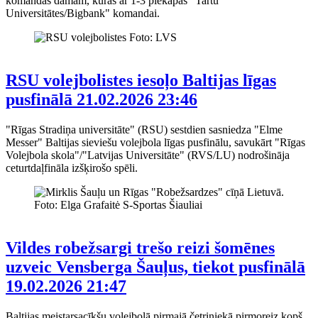
komandas dāmām, kuras ar 1-3 piekāpās "Tartu
Universitātes/Bigbank" komandai.
RSU volejbolistes iesoļo Baltijas līgas
pusfinālā
21.02.2026 23:46
"Rīgas Stradiņa universitāte" (RSU) sestdien sasniedza "Elme
Messer" Baltijas sieviešu volejbola līgas pusfinālu, savukārt "Rīgas
Volejbola skola"/"Latvijas Universitāte" (RVS/LU) nodrošināja
ceturtdaļfināla izšķirošo spēli.
Vildes robežsargi trešo reizi šomēnes
uzveic Vensberga Šauļus, tiekot pusfinālā
19.02.2026 21:47
Baltijas meistarsacīkšu volejbolā pirmajā četriniekā pirmoreiz kopš