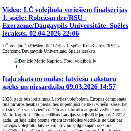
Video: LČ volejbolā vīriešiem finālsērijas
1. spēle: Robežsardze/RSU -
Ezerzeme/Daugavpils Universitāte. Spēles
ieraksts.
02.04.2026 22:06
LČ volejbolā vīriešiem finālsērijas 1. spēle: Robežsardze/RSU -
Ezerzeme/Daugavpils Universitāte. Spēles ieraksts.
1
Itāļa skats no malas: latviešu rakstura
spēks un piesardzība
09.03.2026 14:57
2026. gads būs ļoti zīmīgs Latvijas volejbolam. Eiropas čempionāta
finālturnīros tiesības piedalīties nopelnījusi ne tikai vīriešu izlase, bet
arī sieviešu valststvienība. Dāmas uz turnīru augustā vedīs Daniele
Mario Kaprioti. Itāļu speciālists Latvijas volejbolā ir jau kopš 2022.
gada, un šajā laika posmā viņam izveidojies viedoklis ne tikai par
Latvijas volejbolu, latviešiem un viņu spilgtākajām rakstura
āpašībām, bet arī par Latvijas sporta sistēmu kopumā. Par to visu