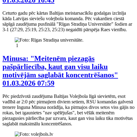
01.03.2026 16:45
Ceturto gadu pēc kārtas Baltijas meistarsacīkšu godalgas izcīnīja
kāda Latvijas sieviešu volejbola komanda. Pēc vakardien ciestā
sāpīgā zaudējuma pusfinālā "Rīgas Stradiņa Universitāte" šodien ar
3-1 (27:29, 25:19, 25:23, 25:23) negaidīti pārspēja Raes vienību.
1
Minusa: "Meitenēm piezagās
pašpārliecība, kaut gan visu laiku
motivējām saglabāt koncentrēšanos"
01.03.2026 07:59
Pēc piedzīvotā zaudējuma Baltijas Volejbola līgā sievietēm, esot
vadībā ar 2:0 pēc pirmajiem diviem setiem, RSU komandas galvenā
trenere Inguna Minusa norādīja, ka pirmajos divos setos viss gājis no
rokas, bet igaunietes "nav spēlējušas", bet vēlāk meitenēm
piezagusies pārliecība par uzvaru, kaut gan visu laiku tika motivētas
saglabāt maksimālu koncentrēšanos.