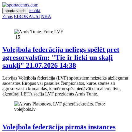
ienākt
sporta veids
Ziņas
EIROKAUSI
NBA
15
Volejbola federācija neliegs spēlēt pret
agresorvalstīm: "Tie ir lieki un skaļi
saukļi"
21.07.2026 14:38
Latvijas Volejbola federācija (LVF) sportistiem neizteiks aizliegumu
sacensties Eiropas vai pasaules čempionātos, kuros startēs arī
agresorvalstu komandas, kamēr nespēs piedāvāt citu alternatīvu,
aģentūrai LETA sacīja LVF prezidents Arnis Tunte.
Volejbola federācija pirmās instances