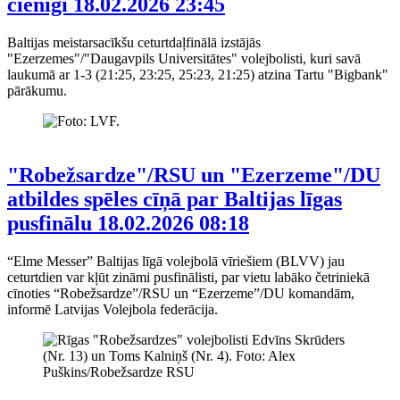
cienīgi
18.02.2026 23:45
Baltijas meistarsacīkšu ceturtdaļfinālā izstājās
"Ezerzemes"/"Daugavpils Universitātes" volejbolisti, kuri savā
laukumā ar 1-3 (21:25, 23:25, 25:23, 21:25) atzina Tartu "Bigbank"
pārākumu.
"Robežsardze"/RSU un "Ezerzeme"/DU
atbildes spēles cīņā par Baltijas līgas
pusfinālu
18.02.2026 08:18
“Elme Messer” Baltijas līgā volejbolā vīriešiem (BLVV) jau
ceturtdien var kļūt zināmi pusfinālisti, par vietu labāko četriniekā
cīnoties “Robežsardze”/RSU un “Ezerzeme”/DU komandām,
informē Latvijas Volejbola federācija.