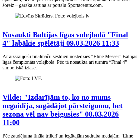
šoreiz – garākā sarunā ar portālu Sportacentrs.com.
Nosaukti Baltijas līgas volejbolā "Final
4" labākie spēlētāji
09.03.2026 11:33
Ar aizsraujošu finālmaču sestdien noslēdzies “Elme Messer” Baltijas
līgas čempionāts volejbolā. Pēc tā nosaukta arī turnīra “Final 4”
simboliskā izlase.
Vilde: "Izdarījām to, ko no mums
negaidīja, sagādājot pārsteigumu, bet
sezona vēl nav beigusies"
08.03.2026
11:00
Pēc zaudējuma fināla trillerī un iegūtajām sudraba medaļām “Elme