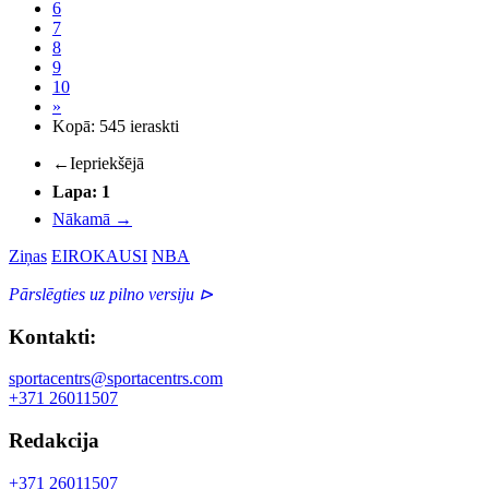
6
7
8
9
10
»
Kopā: 545 ieraskti
←
Iepriekšējā
Lapa: 1
Nākamā
→
Ziņas
EIROKAUSI
NBA
Pārslēgties uz pilno versiju ⊳
Kontakti:
sportacentrs@sportacentrs.com
+371 26011507
Redakcija
+371 26011507