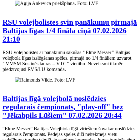
RSU volejbolistes svin panākumu pirmajā
Baltijas līgas 1/4 fināla cīņā
07.02.2026
21:10
RSU volejbolistes ar panākumu sākušas ‘’Elme Messer’’ Baltijas
volejbola līgas izslēgšanas spēles, pirmajā no 1/4 fināliem uzvarot
‘’VMSM Sostinės tauras – VTC’’ vienību. Neveiksmi tikmēr
piedzīvojusi RVS/LU komanda.
Baltijas līgā volejbolā noslēdzies
regulārais čempionāts, "play-off" bez
"Jēkabpils Lūšiem"
07.02.2026 20:44
“Elme Messer” Baltijas Volejbiola līgā vīriešiem šovakar noslēdzies
regulārais čempionāts. Pēdējās spēles diži neitekmēja vietu
sadalījumu turnīra tabulā, jo septiņas komandas, kuras turpinās cīņu