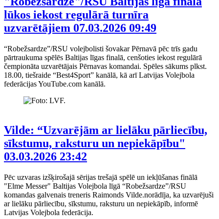
"Robežsardze"/RSU Baltijas līga finālā
lūkos iekost regulārā turnīra
uzvarētājiem
07.03.2026 09:49
“Robežsardze”/RSU volejbolisti šovakar Pērnavā pēc trīs gadu
pārtraukuma spēlēs Baltijas līgas finalā, cenšoties iekost regulārā
čempionāta uzvarētājais Pērnavas komandai. Spēles sākums plkst.
18.00, tiešraide “Best4Sport” kanālā, kā arī Latvijas Volejbola
federācijas YouTube.com kanālā.
Vilde: “Uzvarējām ar lielāku pārliecību,
sīkstumu, raksturu un nepiekāpību"
03.03.2026 23:42
Pēc uzvaras izšķirošajā sērijas trešajā spēlē un iekļūšanas finālā
"Elme Messer" Baltijas Volejbola līgā “Robežsardze”/RSU
komandas galvenais treneris Raimonds Vilde.norādīja, ka uzvarējuši
ar lielāku pārliecību, sīkstumu, raksturu un nepiekāpīb, informē
Latvijas Volejbola federācija.