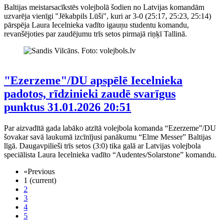
Baltijas meistarsacīkstēs volejbolā šodien no Latvijas komandām
uzvarēja vienīgi "Jēkabpils Lūši", kuri ar 3-0 (25:17, 25:23, 25:14)
pārspēja Laura Iecelnieka vadīto igauņu studentu komandu,
revanšējoties par zaudējumu trīs setos pirmajā riņķī Tallinā.
"Ezerzeme"/DU apspēlē Iecelnieka
padotos, rīdzinieki zaudē svarīgus
punktus
31.01.2026 20:51
Par aizvadītā gada labāko atzītā volejbola komanda “Ezerzeme”/DU
šovakar savā laukumā izcīnījusi panākumu “Elme Messer” Baltijas
līgā. Daugavpilieši trīs setos (3:0) tika galā ar Latvijas volejbola
speciālista Laura Iecelnieka vadīto “Audentes/Solarstone” komandu.
«
Previous
1
(current)
2
3
4
5