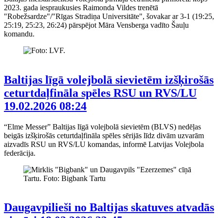
2023. gada iespraukusies Raimonda Vildes trenētā
"Robežsardze"/"Rīgas Stradiņa Universitāte", šovakar ar 3-1 (19:25,
25:19, 25:23, 26:24) pārspējot Māra Vensberga vadīto Šauļu
komandu.
Baltijas līgā volejbolā sievietēm izšķirošās
ceturtdaļfināla spēles RSU un RVS/LU
19.02.2026 08:24
“Elme Messer” Baltijas līgā volejbolā sievietēm (BLVS) nedēļas
beigās izšķirošās ceturtdaļfināla spēles sērijās līdz divām uzvarām
aizvadīs RSU un RVS/LU komandas, informē Latvijas Volejbola
federācija.
Daugavpilieši no Baltijas skatuves atvadās