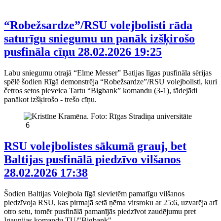
“Robežsardze”/RSU volejbolisti rāda
saturīgu sniegumu un panāk izšķirošo
pusfināla cīņu
28.02.2026 19:25
Labu sniegumu otrajā “Elme Messer” Batijas līgas pusfināla sērijas
spēlē šodien Rīgā demonstrēja “Robežsardze”/RSU volejbolisti, kuri
četros setos pieveica Tartu “Bigbank” komandu (3-1), tādejādi
panākot izšķirošo - trešo cīņu.
6
RSU volejbolistes sākumā grauj, bet
Baltijas pusfinālā piedzīvo vilšanos
28.02.2026 17:38
Šodien Baltijas Volejbola līgā sievietēm pamatīgu vilšanos
piedzīvoja RSU, kas pirmajā setā ņēma virsroku ar 25:6, uzvarēja arī
otro setu, tomēr pusfinālā pamanījās piedzīvot zaudējumu pret
Igaunijas komandu TU/"Bigbank".