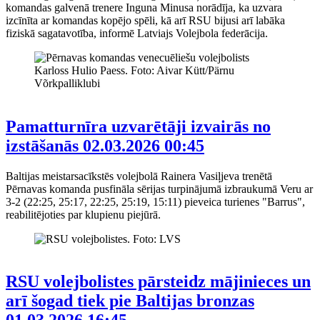
komandas galvenā trenere Inguna Minusa norādīja, ka uzvara
izcīnīta ar komandas kopējo spēli, kā arī RSU bijusi arī labāka
fiziskā sagatavotība, informē Latviajs Volejbola federācija.
Pamatturnīra uzvarētāji izvairās no
izstāšanās
02.03.2026 00:45
Baltijas meistarsacīkstēs volejbolā Rainera Vasiļjeva trenētā
Pērnavas komanda pusfināla sērijas turpinājumā izbraukumā Veru ar
3-2 (22:25, 25:17, 22:25, 25:19, 15:11) pieveica turienes "Barrus",
reabilitējoties par klupienu piejūrā.
RSU volejbolistes pārsteidz mājinieces un
arī šogad tiek pie Baltijas bronzas