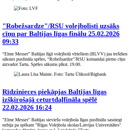
"Robežsardze"/RSU volejbolisti uzsāks
cīņu par Baltijas līgas finālu
25.02.2026
09:33
“Elme Messer” Baltijas līgā volejbolā vīriešiem (BLVV) jau trešdien
sāksies pusfināla spēles, “Robežsardze”/RSU komandai pirmo cīņu
aizvadot Tartu. Spēles sākums plkst. 19.00.
Rīdzinieces piekāpjas Baltijas līgas
izšķirošajā ceturtdaļfināla spēlē
22.02.2026 16:24
"Elme Messer" Baltijas sieviešu volejbola līgas pusfinālu sasniegt
nebija pa spēkam "Rīgas Volejbola skolas/Latvijas Universitātes"