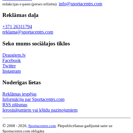
info@sportacentrs.com
redakcijas e-pasts (preses relīzēm):
Reklāmas daļa
+371 26311794
reklama@sportacentrs.com
Seko mums sociālajos tīklos
Draugiem.lv
Facebook
Twitter
Instagram
Noderīgas lietas
Reklāmas iespējas
Informācija par Sportacentrs.com
RSS plūsmas
Ierosinājumiem vai kļūdu paziņojumiem
©
2008 - 2026,
Sportacentrs.com
. Pārpublicēšanas gadījumā saite uz
Sportacentrs.com obligāta