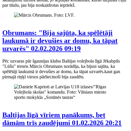
par titulu, jau bija noskaidrotas iepriekš.
Obrumans: "Bija sajūta, ka spēlētāji
laukumā ir devušies ar domu, ka tāpat
uzvarēs"
02.02.2026 09:19
Pēc uzvaras pār Igaunijas klubu Baltijas volejbola līgā Jēkabpils
"Lūšu" trenris Mārcis Obrumans norādīja, ka bijusi sajūta, ka
spēlētāji laukumā ir devušies ar domu, ka tāpat uzvarēs.kaut gan
pirmajā riņķī viesos pārliecinoši bija zaudēts.
Baltijas līgā vīriem panākums, bet
dāmām trīs zaudējumi
01.02.2026 20:21