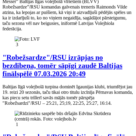
Messer” Baltijas līgas volejbolā vīriešiem (BLVV)
Robežsardze”/RSU komandas galvenais treneris Raimonds Vilde
atzina, ka lepojas ar puišiem, kā viņi ir aizvadījuši pēdējās spēles un
ka ir izdarījuši to, ko no viņiem negaidīja, sagādājot pārsteigumu,
taču sezona vēl nav beigusies, iniformē Latvijas Volejbiola
federācija.
3
"Robežsardze"/RSU izrāpjas no
bezdibeņa, tomēr sāpīgi zaudē Baltijas
finālspēlē
07.03.2026 20:49
Baltijas līgā volejbolā turpina dominēt Igaunijas klubi, triumfējot jau
19. reizi 20 sezonās, taču tikai otro titulu izcīnīja Pērnavas komanda,
kas piecu setu trillerī savās mājās tomēr pārspēja
"Robežsardzi"/RSU – 25:21, 25;19, 22:25, 25:27, 16:14.
1