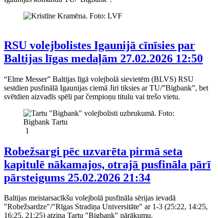
RSU volejbolistes Igaunijā cīnīsies par
Baltijas līgas medaļām
27.02.2026 12:50
“Elme Messer” Baltijas līgā volejbolā sievietēm (BLVS) RSU
sestdien pusfinālā Igaunijas ciemā Jiri tiksies ar TU/”Bigbank”, bet
svētdien aizvadīs spēli par čempioņu titulu vai trešo vietu.
1
Robežsargi pēc uzvarēta pirmā seta
kapitulē nākamajos, otrajā pusfināla pārī
pārsteigums
25.02.2026 21:34
Baltijas meistarsacīkšu volejbolā pusfināla sērijas ievadā
"Robežsardze"/"Rīgas Stradiņa Universitāte" ar 1-3 (25:22, 14:25,
16:25, 21:25) atzina Tartu "Bigbank" pārākumu.