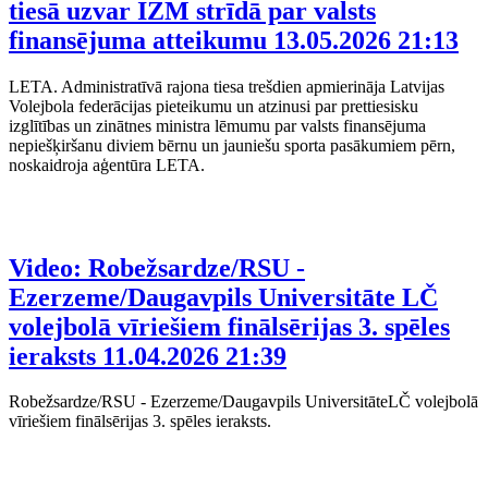
tiesā uzvar IZM strīdā par valsts
finansējuma atteikumu
13.05.2026 21:13
LETA. Administratīvā rajona tiesa trešdien apmierināja Latvijas
Volejbola federācijas pieteikumu un atzinusi par prettiesisku
izglītības un zinātnes ministra lēmumu par valsts finansējuma
nepiešķiršanu diviem bērnu un jauniešu sporta pasākumiem pērn,
noskaidroja aģentūra LETA.
Video: Robežsardze/RSU -
Ezerzeme/Daugavpils Universitāte LČ
volejbolā vīriešiem finālsērijas 3. spēles
ieraksts
11.04.2026 21:39
Robežsardze/RSU - Ezerzeme/Daugavpils UniversitāteLČ volejbolā
vīriešiem finālsērijas 3. spēles ieraksts.