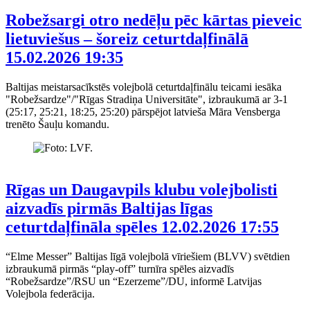
Robežsargi otro nedēļu pēc kārtas pieveic
lietuviešus – šoreiz ceturtdaļfinālā
15.02.2026 19:35
Baltijas meistarsacīkstēs volejbolā ceturtdaļfinālu teicami iesāka
"Robežsardze"/"Rīgas Stradiņa Universitāte", izbraukumā ar 3-1
(25:17, 25:21, 18:25, 25:20) pārspējot latvieša Māra Vensberga
trenēto Šauļu komandu.
Rīgas un Daugavpils klubu volejbolisti
aizvadīs pirmās Baltijas līgas
ceturtdaļfināla spēles
12.02.2026 17:55
“Elme Messer” Baltijas līgā volejbolā vīriešiem (BLVV) svētdien
izbraukumā pirmās “play-off” turnīra spēles aizvadīs
“Robežsardze”/RSU un “Ezerzeme”/DU, informē Latvijas
Volejbola federācija.