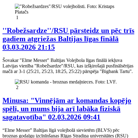
1
''Robežsardze''/RSU pārsteidz un pēc trīs
gadiem atgriežas Baltijas līgas finālā
03.03.2026 21:15
Šovakar "Elme Messer" Baltijas Volejbola līgas finālā iekļuva
Latvijas vienība ''Robežsardze''/RSU, kas izšķirošajā pusfinālsērijas
mačā ar 3-1 (25:21, 25:23, 18:25, 25:22) pārspēja ''Bigbank Tartu''.
2
Minusa: "Vinnējām ar komandas kopējo
spēli, un mums bija arī labāka fiziskā
sagatavotība"
02.03.2026 09:41
“Elme Messer” Baltijas līgā volejbolā sievietēm (BLVS) pēc
broznas godalgu izcīnīnšanas Rīgas Stradiņa universitātes (RSU)