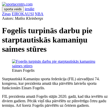
ienākt
sporta veids
Ziņas
EIROKAUSI
NBA
Autors:
Matīss Kleinbergs
Fogelis turpinās darbu pie
starptautiskās kamaniņu
saimes stūres
Einars Fogelis
Starptautiskā Kamaniņu sporta federācija (FIL) aizvadījusi 74.
kongresu, kur prezidenta amatā tika pārvēlēts latviešu sporta
funkcionārs Einars Fogelis.
FIL prezidenta amatā Fogelis stājās 2020. gadā, kad tika ievēlēts uz
diviem gadiem. Pēcāk viņš tika pārvēlēts uz pilnvērtīgu četru gadu
termiņu. Arī šoreiz Fogelis pārvēlēts uz četriem gadiem.