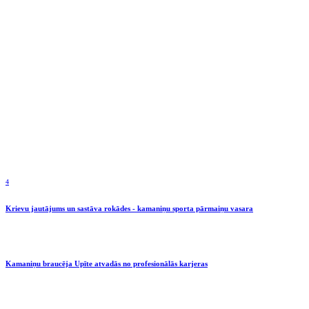
4
Krievu jautājums un sastāva rokādes - kamaniņu sporta pārmaiņu vasara
Kamaniņu braucēja Upīte atvadās no profesionālās karjeras