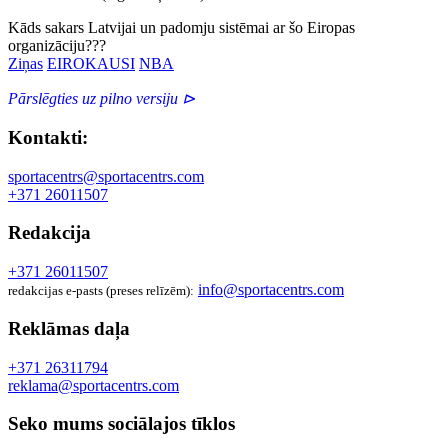
Kāds sakars Latvijai un padomju sistēmai ar šo Eiropas
organizāciju???
Ziņas
EIROKAUSI
NBA
Pārslēgties uz pilno versiju ⊳
Kontakti:
sportacentrs@sportacentrs.com
+371 26011507
Redakcija
+371 26011507
info@sportacentrs.com
redakcijas e-pasts (preses relīzēm):
Reklāmas daļa
+371 26311794
reklama@sportacentrs.com
Seko mums sociālajos tīklos