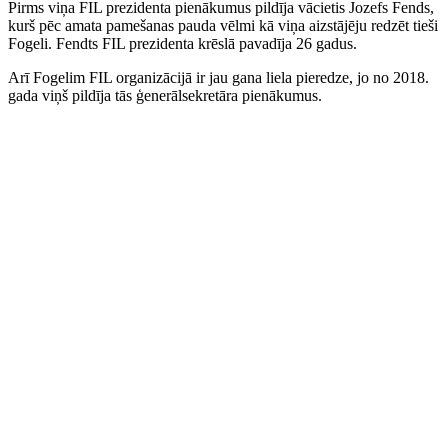
Pirms viņa FIL prezidenta pienākumus pildīja vācietis Jozefs Fends,
kurš pēc amata pamešanas pauda vēlmi kā viņa aizstājēju redzēt tieši
Fogeli. Fendts FIL prezidenta krēslā pavadīja 26 gadus.
Arī Fogelim FIL organizācijā ir jau gana liela pieredze, jo no 2018.
gada viņš pildīja tās ģenerālsekretāra pienākumus.