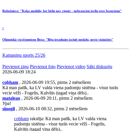
Robežniece: "Koka medālis, bet bēdu nav vispār - nobraucām izcilu otro braucienu"
1
Olimpiskā vicečempione Bota: "Biju ieradusies izcīnīt medaļu, nevis vizināties"
Kamaniņu sports 25/26
Pievienot ziņu
Pievienot foto
Pievienot video
Sākt diskusiju
2026-06-09 18:24
cobham
, 2026-06-09 19:55, pirms 2 mēnešiem
Kā man patīk, ka LV valda viena padomju sistēma - visur turās
vecie vēži - Fogelis, Kalvītis (tagad viņa dēls)..
mataleao
, 2026-06-09 20:11, pirms 2 mēnešiem
Ура!
sinogli
, 2026-06-10 08:32, pirms 2 mēnešiem
cobham
rakstīja: Kā man patīk, ka LV valda viena
padomju sistēma - visur turās vecie vēži - Fogelis,
Kalvītis (tagad viņa dēls)..