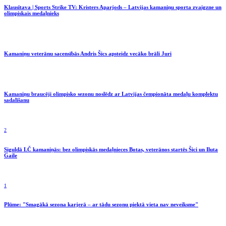
Klausītava | Sports Strike TV: Kristers Aparjods – Latvijas kamaniņu sporta zvaigzne un
olimpiskais medaļnieks
Kamaniņu veterānu sacensībās Andris Šics apsteidz vecāko brāli Juri
Kamaniņu braucēji olimpisko sezonu noslēdz ar Latvijas čempionāta medaļu komplektu
sadalīšanu
2
Siguldā LČ kamaniņās: bez olimpiskās medaļnieces Botas, veterānos startēs Šici un Iluta
Gaile
1
Plūme: "Smagākā sezona karjerā – ar tādu sezonu piektā vieta nav neveiksme"