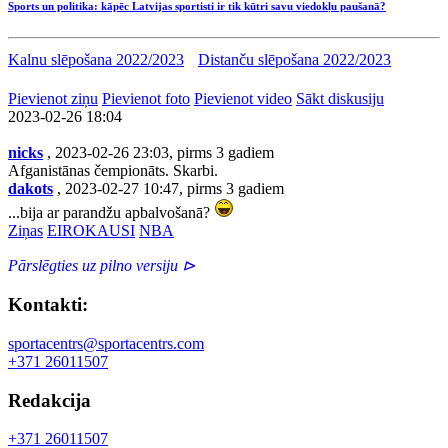
Sports un politika: kāpēc Latvijas sportisti ir tik kūtri savu viedokļu paušanā?
Kalnu slēpošana 2022/2023
Distanču slēpošana 2022/2023
Pievienot ziņu
Pievienot foto
Pievienot video
Sākt diskusiju
2023-02-26 18:04
nicks
, 2023-02-26 23:03, pirms 3 gadiem
Afganistānas čempionāts. Skarbi.
dakots
, 2023-02-27 10:47, pirms 3 gadiem
...bija ar parandžu apbalvošanā?
Ziņas
EIROKAUSI
NBA
Pārslēgties uz pilno versiju ⊳
Kontakti:
sportacentrs@sportacentrs.com
+371 26011507
Redakcija
+371 26011507