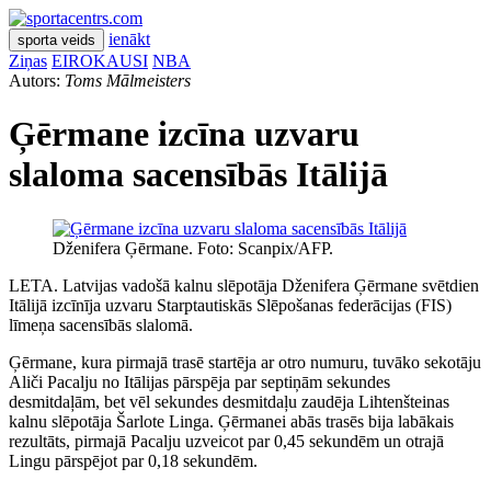
ienākt
sporta veids
Ziņas
EIROKAUSI
NBA
Autors:
Toms Mālmeisters
Ģērmane izcīna uzvaru
slaloma sacensībās Itālijā
Dženifera Ģērmane. Foto: Scanpix/AFP.
LETA. Latvijas vadošā kalnu slēpotāja Dženifera Ģērmane svētdien
Itālijā izcīnīja uzvaru Starptautiskās Slēpošanas federācijas (FIS)
līmeņa sacensībās slalomā.
Ģērmane, kura pirmajā trasē startēja ar otro numuru, tuvāko sekotāju
Aliči Pacalju no Itālijas pārspēja par septiņām sekundes
desmitdaļām, bet vēl sekundes desmitdaļu zaudēja Lihtenšteinas
kalnu slēpotāja Šarlote Linga. Ģērmanei abās trasēs bija labākais
rezultāts, pirmajā Pacalju uzveicot par 0,45 sekundēm un otrajā
Lingu pārspējot par 0,18 sekundēm.