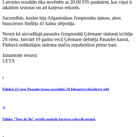
Latvietes rezultāts tika novērtēts ar 20,00 FIS punktiem, kas viņai ir
atkārtots sezonas un arī karjeras rekords.
Sacensībās, kurām bija Afganistānas čempionāta statuss, abos
braucienos finišēja 41 kalnu slēpotāja.
Nesen kā aizvadītajā pasaules čempionātā Ģērmane slalomā izcīnīja
29.vietu. Janvārī 19 gadus vecā Ģērmane debitēja Pasaules kausā,
Flahavā notikušajos slaloma mačos nepabeidzot pirmo trasi.
Izmantotie resursi:
LETA
1
Eidukai 22.vieta Pasaules kausa sacensībās 20 kilometros klasiskajā stilā
33
Eiduka "Tour de Ski" seriālā sasniedz karjeras rekordu sprintā