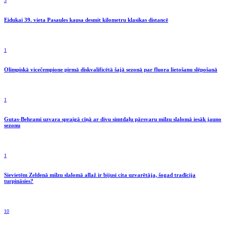
3
Eidukai 39. vieta Pasaules kausa desmit kilometru klasikas distancē
1
Olimpiskā vicečempione pirmā diskvalificētā šajā sezonā par fluora lietošanu slēpošanā
1
Gutas-Behrami uzvara spraigā cīņā ar divu simtdaļu pārsvaru milzu slalomā iesāk jauno
sezonu
1
Sievietēm Zeldenā milzu slalomā allaž ir bijusi cita uzvarētāja, šogad tradīcija
turpināsies?
10