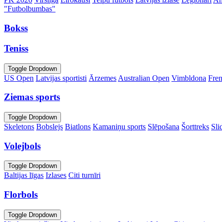
"Futbolbumbas"
Bokss
Teniss
Toggle Dropdown
US Open
Latvijas sportisti
Ārzemes
Australian Open
Vimbldona
Fre
Ziemas sports
Toggle Dropdown
Skeletons
Bobslejs
Biatlons
Kamaniņu sports
Slēpošana
Šorttreks
Sli
Volejbols
Toggle Dropdown
Baltijas līgas
Izlases
Citi turnīri
Florbols
Toggle Dropdown