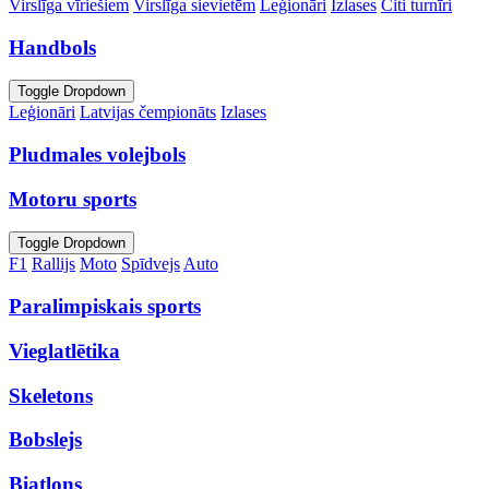
Virslīga vīriešiem
Virslīga sievietēm
Leģionāri
Izlases
Citi turnīri
Handbols
Toggle Dropdown
Leģionāri
Latvijas čempionāts
Izlases
Pludmales volejbols
Motoru sports
Toggle Dropdown
F1
Rallijs
Moto
Spīdvejs
Auto
Paralimpiskais sports
Vieglatlētika
Skeletons
Bobslejs
Biatlons