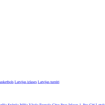
asketbols
Latvijas izlases
Latvijas turnīri
glija
Spānija
Itālija
Vācija
Francija
Citas līgas
Izlases
1. līga
Citi Latvij