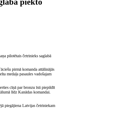
glabā piekto
ņa pilotētais četrinieks saglabā
 Vāciešu pirmā komanda attālinājās
 zelta medaļa pasaules vadošajam
ies cīņā par bronzu īsti piepildīt
attālumā līdz Kanādas komandai.
jā piegājiena Latvijas četriniekam