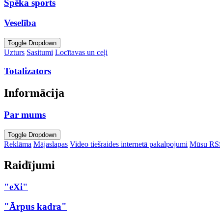
Spēka sports
Veselība
Toggle Dropdown
Uzturs
Sasitumi
Locītavas un ceļi
Totalizators
Informācija
Par mums
Toggle Dropdown
Reklāma
Mājaslapas
Video tiešraides internetā pakalpojumi
Mūsu RS
Raidījumi
"eXi"
"Ārpus kadra"