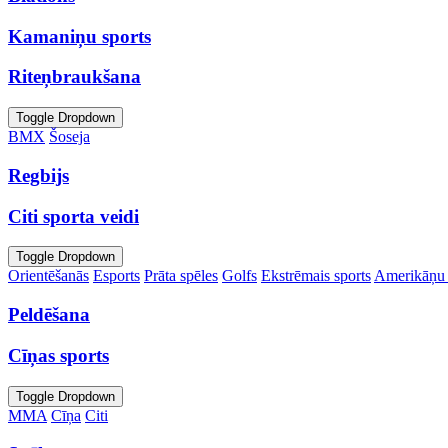
Kamaniņu sports
Riteņbraukšana
Toggle Dropdown
BMX
Šoseja
Regbijs
Citi sporta veidi
Toggle Dropdown
Orientēšanās
Esports
Prāta spēles
Golfs
Ekstrēmais sports
Amerikāņu 
Peldēšana
Cīņas sports
Toggle Dropdown
MMA
Cīņa
Citi