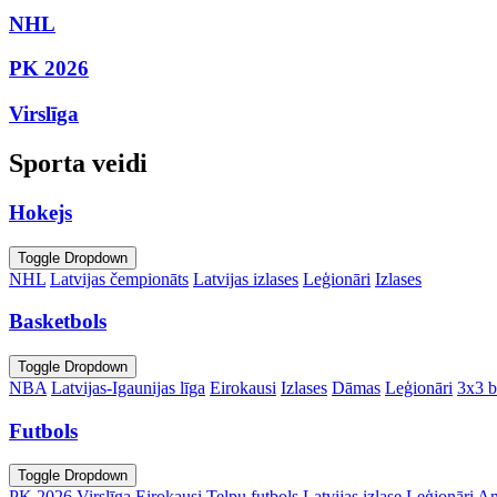
NHL
PK 2026
Virslīga
Sporta veidi
Hokejs
Toggle Dropdown
NHL
Latvijas čempionāts
Latvijas izlases
Leģionāri
Izlases
Basketbols
Toggle Dropdown
NBA
Latvijas-Igaunijas līga
Eirokausi
Izlases
Dāmas
Leģionāri
3x3 b
Futbols
Toggle Dropdown
PK 2026
Virslīga
Eirokausi
Telpu futbols
Latvijas izlase
Leģionāri
An