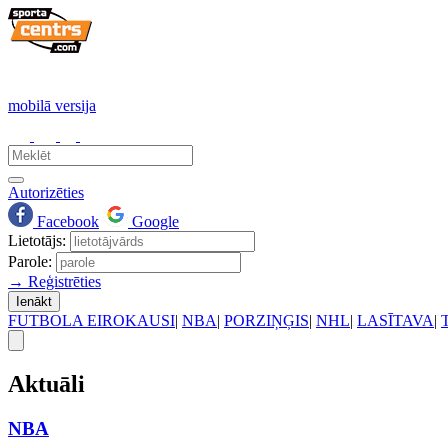
mobilā versija
Autorizēties
Facebook
Google
Lietotājs:
Parole:
→ Reģistrēties
Ienākt
FUTBOLA EIROKAUSI
|
NBA
|
PORZIŅĢIS
|
NHL
|
LASĪTAVA
|
Aktuāli
NBA