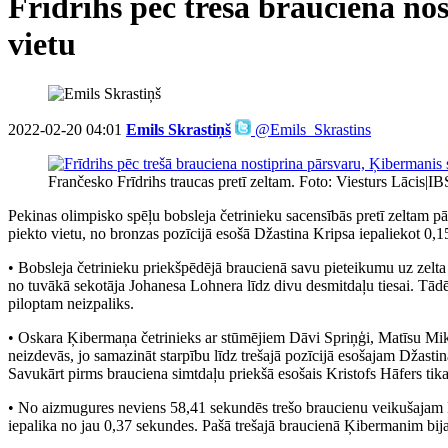
Frīdrihs pēc trešā brauciena no
vietu
2022-02-20 04:01
Emils Skrastiņš
@Emils_Skrastins
Frančesko Frīdrihs traucas pretī zeltam. Foto: Viesturs Lācis|I
Pekinas olimpisko spēļu bobsleja četrinieku sacensībās pretī zeltam pā
piekto vietu, no bronzas pozīcijā esošā Džastina Kripsa iepaliekot 0,1
• Bobsleja četrinieku priekšpēdējā braucienā savu pieteikumu uz zelta
no tuvākā sekotāja Johanesa Lohnera līdz divu desmitdaļu tiesai. Tādēj
piloptam neizpaliks.
• Oskara Ķibermaņa četrinieks ar stūmējiem Dāvi Spriņģi, Matīsu Mikni 
neizdevās, jo samazināt starpību līdz trešajā pozīcijā esošajam Džast
Savukārt pirms brauciena simtdaļu priekšā esošais Kristofs Hāfers tika 
• No aizmugures neviens 58,41 sekundēs trešo braucienu veikušajam Ķi
iepalika no jau 0,37 sekundes. Pašā trešajā braucienā Ķibermanim bija c