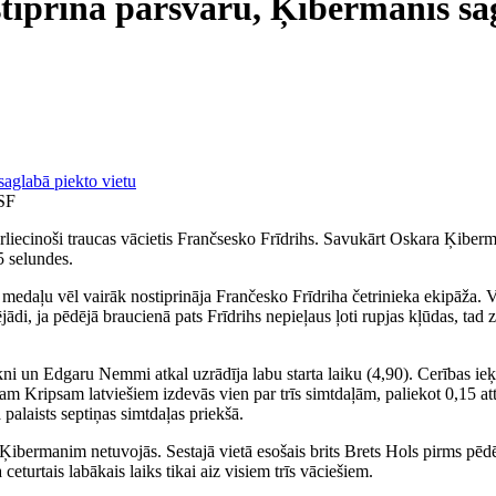
stiprina pārsvaru, Ķibermanis sa
BSF
rliecinoši traucas vācietis Frančsesko Frīdrihs. Savukārt Oskara Ķiberma
5 selundes.
 medaļu vēl vairāk nostiprināja Frančesko Frīdriha četrinieka ekipāža.
ādi, ja pēdējā braucienā pats Frīdrihs nepieļaus ļoti rupjas kļūdas, tad
un Edgaru Nemmi atkal uzrādīja labu starta laiku (4,90). Cerības ieķert
inam Kripsam latviešiem izdevās vien par trīs simtdaļām, paliekot 0,15 
palaists septiņas simtdaļas priekšā.
bermanim netuvojās. Sestajā vietā esošais brits Brets Hols pirms pēdē
eturtais labākais laiks tikai aiz visiem trīs vāciešiem.