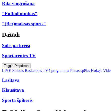
Rīta vingrošana
"Futbolbumbas"
"(Bez)maksas sports"
Dažādi
Solis pa kreisi
Sportacentrs TV
Toggle Dropdown
LIVE
Futbols
Basketbols
TV4 programma
Pilnas spēles
Hokejs
Video
Lasītava
Klausītava
Sporta špikeris