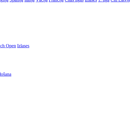
nch Open
Izlases
došana