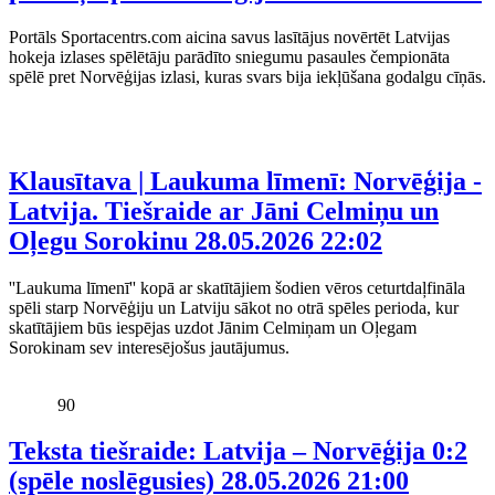
Portāls Sportacentrs.com aicina savus lasītājus novērtēt Latvijas
hokeja izlases spēlētāju parādīto sniegumu pasaules čempionāta
spēlē pret Norvēģijas izlasi, kuras svars bija iekļūšana godalgu cīņās.
Klausītava | Laukuma līmenī: Norvēģija -
Latvija. Tiešraide ar Jāni Celmiņu un
Oļegu Sorokinu
28.05.2026 22:02
''Laukuma līmenī'' kopā ar skatītājiem šodien vēros ceturtdaļfināla
spēli starp Norvēģiju un Latviju sākot no otrā spēles perioda, kur
skatītājiem būs iespējas uzdot Jānim Celmiņam un Oļegam
Sorokinam sev interesējošus jautājumus.
90
Teksta tiešraide: Latvija – Norvēģija 0:2
(spēle noslēgusies)
28.05.2026 21:00