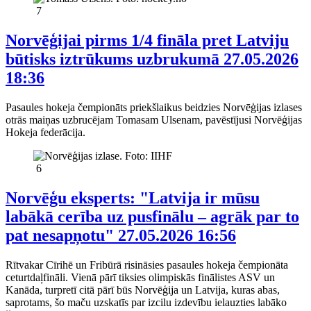
7
Norvēģijai pirms 1/4 fināla pret Latviju
būtisks iztrūkums uzbrukumā
27.05.2026
18:36
Pasaules hokeja čempionāts priekšlaikus beidzies Norvēģijas izlases
otrās maiņas uzbrucējam Tomasam Ulsenam, pavēstījusi Norvēģijas
Hokeja federācija.
6
Norvēģu eksperts: "Latvija ir mūsu
labākā cerība uz pusfinālu – agrāk par to
pat nesapņotu"
27.05.2026 16:56
Rītvakar Cīrihē un Fribūrā risināsies pasaules hokeja čempionāta
ceturtdaļfināli. Vienā pārī tiksies olimpiskās finālistes ASV un
Kanāda, turpretī citā pārī būs Norvēģija un Latvija, kuras abas,
saprotams, šo maču uzskatīs par izcilu izdevību ielauzties labāko