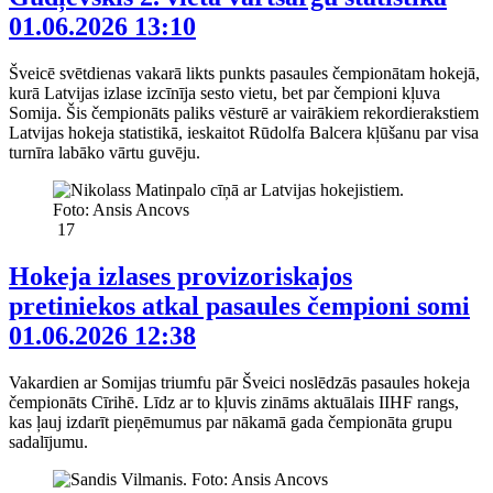
01.06.2026 13:10
Šveicē svētdienas vakarā likts punkts pasaules čempionātam hokejā,
kurā Latvijas izlase izcīnīja sesto vietu, bet par čempioni kļuva
Somija. Šis čempionāts paliks vēsturē ar vairākiem rekordierakstiem
Latvijas hokeja statistikā, ieskaitot Rūdolfa Balcera kļūšanu par visa
turnīra labāko vārtu guvēju.
17
Hokeja izlases provizoriskajos
pretiniekos atkal pasaules čempioni somi
01.06.2026 12:38
Vakardien ar Somijas triumfu pār Šveici noslēdzās pasaules hokeja
čempionāts Cīrihē. Līdz ar to kļuvis zināms aktuālais IIHF rangs,
kas ļauj izdarīt pieņēmumus par nākamā gada čempionāta grupu
sadalījumu.