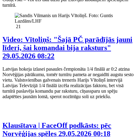
turnīrā.
21
Video: Vītoliņš: "Šajā PČ parādījās jauni
līderi, šai komandai bija raksturs"
29.05.2026 08:22
Latvijas hokeja izlasei pasaules čempionāta 1/4 finālā ar 0:2 atzina
Norvēģijas pārākumu, tomēr turnīru pameta ar negaidīti augstu sesto
vietu. Valstsvienības galvenais treneris Harijs Vītoliņš intervijā
Latvijas Televīzijā 1/4 finālā izcēla realizācijas faktoru, bet visā
turnīrā paslavēja komandu par raksturu, cīņassparu un spēju
adaptēties jaunām lomā, sperot nozīmīgu soli uz priekšu.
Klausītava | FaceOff podkāsts: pēc
Norvēģijas spēles
29.05.2026 00:18