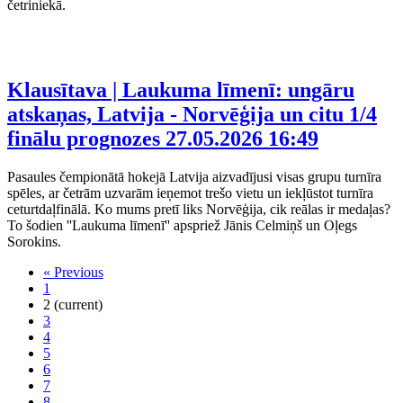
četriniekā.
Klausītava | Laukuma līmenī: ungāru
atskaņas, Latvija - Norvēģija un citu 1/4
finālu prognozes
27.05.2026 16:49
Pasaules čempionātā hokejā Latvija aizvadījusi visas grupu turnīra
spēles, ar četrām uzvarām ieņemot trešo vietu un iekļūstot turnīra
ceturtdaļfinālā. Ko mums pretī liks Norvēģija, cik reālas ir medaļas?
To šodien ''Laukuma līmenī'' apspriež Jānis Celmiņš un Oļegs
Sorokins.
«
Previous
1
2
(current)
3
4
5
6
7
8