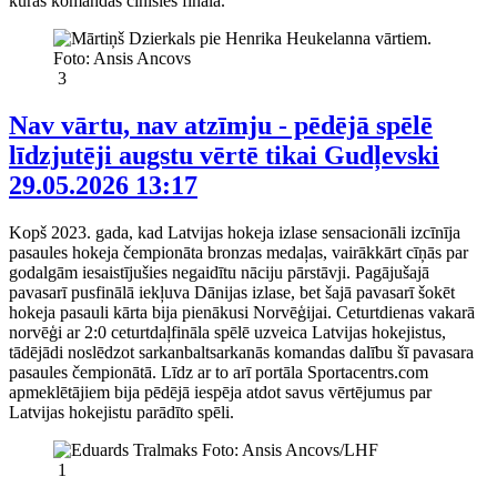
kuras komandas cīnīsies finālā.
3
Nav vārtu, nav atzīmju - pēdējā spēlē
līdzjutēji augstu vērtē tikai Gudļevski
29.05.2026 13:17
Kopš 2023. gada, kad Latvijas hokeja izlase sensacionāli izcīnīja
pasaules hokeja čempionāta bronzas medaļas, vairākkārt cīņās par
godalgām iesaistījušies negaidītu nāciju pārstāvji. Pagājušajā
pavasarī pusfinālā iekļuva Dānijas izlase, bet šajā pavasarī šokēt
hokeja pasauli kārta bija pienākusi Norvēģijai. Ceturtdienas vakarā
norvēģi ar 2:0 ceturtdaļfināla spēlē uzveica Latvijas hokejistus,
tādējādi noslēdzot sarkanbaltsarkanās komandas dalību šī pavasara
pasaules čempionātā. Līdz ar to arī portāla Sportacentrs.com
apmeklētājiem bija pēdējā iespēja atdot savus vērtējumus par
Latvijas hokejistu parādīto spēli.
1