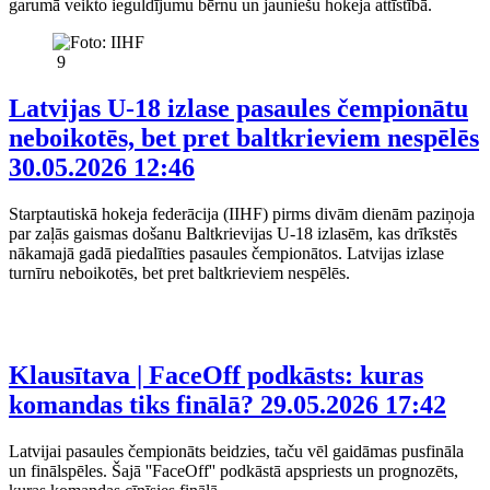
garumā veikto ieguldījumu bērnu un jauniešu hokeja attīstībā.
9
Latvijas U-18 izlase pasaules čempionātu
neboikotēs, bet pret baltkrieviem nespēlēs
30.05.2026 12:46
Starptautiskā hokeja federācija (IIHF) pirms divām dienām paziņoja
par zaļās gaismas došanu Baltkrievijas U-18 izlasēm, kas drīkstēs
nākamajā gadā piedalīties pasaules čempionātos. Latvijas izlase
turnīru neboikotēs, bet pret baltkrieviem nespēlēs.
Klausītava | FaceOff podkāsts: kuras
komandas tiks finālā?
29.05.2026 17:42
Latvijai pasaules čempionāts beidzies, taču vēl gaidāmas pusfināla
un finālspēles. Šajā ''FaceOff'' podkāstā apspriests un prognozēts,