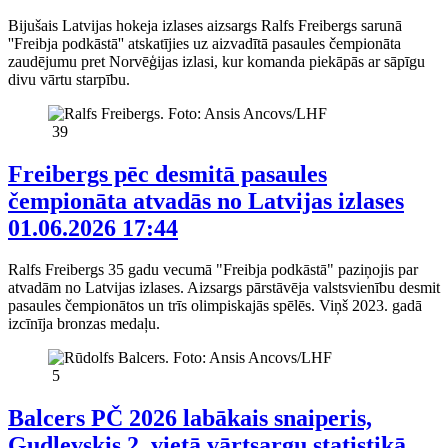
Bijušais Latvijas hokeja izlases aizsargs Ralfs Freibergs sarunā
''Freibja podkāstā'' atskatījies uz aizvadītā pasaules čempionāta
zaudējumu pret Norvēģijas izlasi, kur komanda piekāpās ar sāpīgu
divu vārtu starpību.
39
Freibergs pēc desmitā pasaules
čempionāta atvadās no Latvijas izlases
01.06.2026 17:44
Ralfs Freibergs 35 gadu vecumā "Freibja podkāstā" paziņojis par
atvadām no Latvijas izlases. Aizsargs pārstāvēja valstsvienību desmit
pasaules čempionātos un trīs olimpiskajās spēlēs. Viņš 2023. gadā
izcīnīja bronzas medaļu.
5
Balcers PČ 2026 labākais snaiperis,
Gudļevskis 2. vietā vārtsargu statistikā