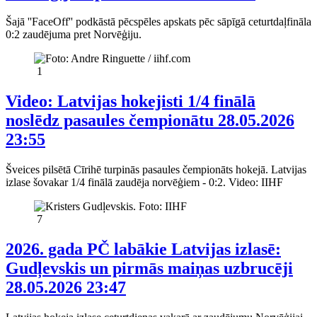
Šajā ''FaceOff'' podkāstā pēcspēles apskats pēc sāpīgā ceturtdaļfināla
0:2 zaudējuma pret Norvēģiju.
1
Video: Latvijas hokejisti 1/4 finālā
noslēdz pasaules čempionātu
28.05.2026
23:55
Šveices pilsētā Cīrihē turpinās pasaules čempionāts hokejā. Latvijas
izlase šovakar 1/4 finālā zaudēja norvēģiem - 0:2. Video: IIHF
7
2026. gada PČ labākie Latvijas izlasē:
Gudļevskis un pirmās maiņas uzbrucēji
28.05.2026 23:47