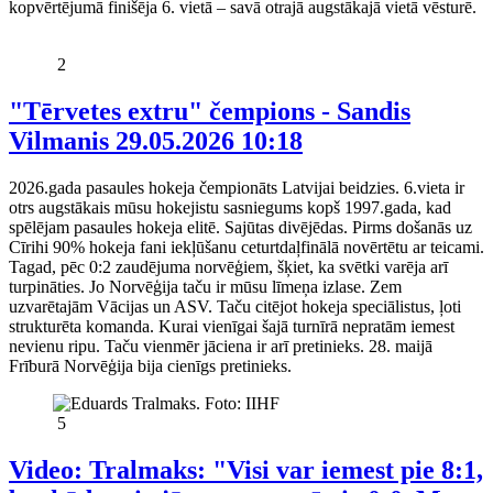
kopvērtējumā finišēja 6. vietā – savā otrajā augstākajā vietā vēsturē.
2
"Tērvetes extru" čempions - Sandis
Vilmanis
29.05.2026 10:18
2026.gada pasaules hokeja čempionāts Latvijai beidzies. 6.vieta ir
otrs augstākais mūsu hokejistu sasniegums kopš 1997.gada, kad
spēlējam pasaules hokeja elitē. Sajūtas divējēdas. Pirms došanās uz
Cīrihi 90% hokeja fani iekļūšanu ceturtdaļfinālā novērtētu ar teicami.
Tagad, pēc 0:2 zaudējuma norvēģiem, šķiet, ka svētki varēja arī
turpināties. Jo Norvēģija taču ir mūsu līmeņa izlase. Zem
uzvarētajām Vācijas un ASV. Taču citējot hokeja speciālistus, ļoti
strukturēta komanda. Kurai vienīgai šajā turnīrā nepratām iemest
nevienu ripu. Taču vienmēr jāciena ir arī pretinieks. 28. maijā
Frīburā Norvēģija bija cienīgs pretinieks.
5
Video: Tralmaks: "Visi var iemest pie 8:1,