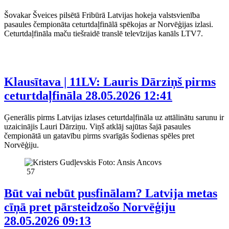
Šovakar Šveices pilsētā Fribūrā Latvijas hokeja valstsvienība
pasaules čempionāta ceturtdaļfinālā spēkojas ar Norvēģijas izlasi.
Ceturtdaļfināla maču tiešraidē translē televīzijas kanāls LTV7.
Klausītava | 11LV: Lauris Dārziņš pirms
ceturtdaļfināla
28.05.2026 12:41
Ģenerālis pirms Latvijas izlases ceturtdaļfināla uz attālinātu sarunu ir
uzaicinājis Lauri Dārziņu. Viņš atklāj sajūtas šajā pasaules
čempionātā un gatavību pirms svarīgās šodienas spēles pret
Norvēģiju.
57
Būt vai nebūt pusfinālam? Latvija metas
cīņā pret pārsteidzošo Norvēģiju
28.05.2026 09:13