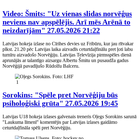
Video: Šmits: "Uz vienas slidas norvēģus
neviens nav apspēlējis. Arī mēs Arēnā to
neizdarījām"
27.05.2026 21:22
Latvijas hokeja izlase no Cīrihes devies uz Fribūru, kur jau rītvakar
plkst. 21.20 pēc Latvijas laika aizvadīs ceturtdaļfinālu pret ļoti labu
turnīru aizvadošo Norvēģiju. Latvijas Televīzija pirmsspēles dienā
aprunājās ar talantīgo aizsargu Albertu Šmitu un pusaudža gadus
Norvēģijā pavadījušo Rūdolfu Balceru.
1
Sorokins: "Spēle pret Norvēģiju būs
psiholoģiski grūta"
27.05.2026 19:45
Latvijas U18 hokeja izlases galvenais treneris Oļegs Sorokins sarunā
"Laukuma līmenī" komentējis par Latvijas izlases gaidāmo
ceturtdaļfināla spēli pret Norvēģiju.