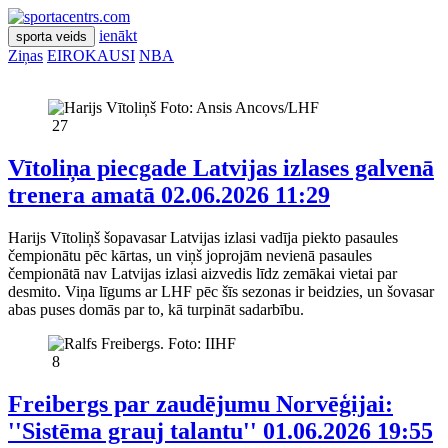
ienākt
sporta veids
Ziņas
EIROKAUSI
NBA
27
Vītoliņa piecgade Latvijas izlases galvenā
trenera amatā
02.06.2026 11:29
Harijs Vītoliņš šopavasar Latvijas izlasi vadīja piekto pasaules
čempionātu pēc kārtas, un viņš joprojām nevienā pasaules
čempionātā nav Latvijas izlasi aizvedis līdz zemākai vietai par
desmito. Viņa līgums ar LHF pēc šīs sezonas ir beidzies, un šovasar
abas puses domās par to, kā turpināt sadarbību.
8
Freibergs par zaudējumu Norvēģijai:
''Sistēma grauj talantu''
01.06.2026 19:55