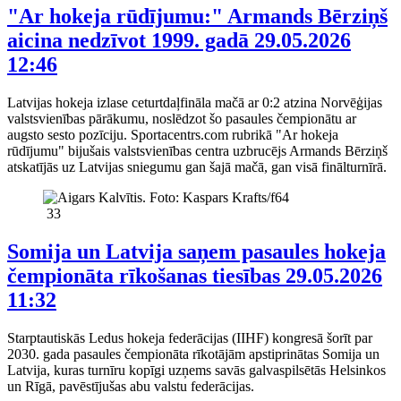
"Ar hokeja rūdījumu:" Armands Bērziņš
aicina nedzīvot 1999. gadā
29.05.2026
12:46
Latvijas hokeja izlase ceturtdaļfināla mačā ar 0:2 atzina Norvēģijas
valstsvienības pārākumu, noslēdzot šo pasaules čempionātu ar
augsto sesto pozīciju. Sportacentrs.com rubrikā "Ar hokeja
rūdījumu" bijušais valstsvienības centra uzbrucējs Armands Bērziņš
atskatījās uz Latvijas sniegumu gan šajā mačā, gan visā finālturnīrā.
33
Somija un Latvija saņem pasaules hokeja
čempionāta rīkošanas tiesības
29.05.2026
11:32
Starptautiskās Ledus hokeja federācijas (IIHF) kongresā šorīt par
2030. gada pasaules čempionāta rīkotājām apstiprinātas Somija un
Latvija, kuras turnīru kopīgi uzņems savās galvaspilsētās Helsinkos
un Rīgā, pavēstījušas abu valstu federācijas.