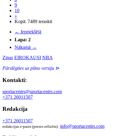
9
10
»
Kopā: 7489 ieraskti
←
Iepriekšējā
Lapa: 2
Nākamā
→
Ziņas
EIROKAUSI
NBA
Pārslēgties uz pilno versiju ⊳
Kontakti:
sportacentrs@sportacentrs.com
+371 26011507
Redakcija
+371 26011507
info@sportacentrs.com
redakcijas e-pasts (preses relīzēm):