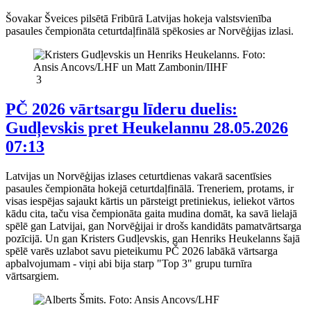
Šovakar Šveices pilsētā Fribūrā Latvijas hokeja valstsvienība
pasaules čempionāta ceturtdaļfinālā spēkosies ar Norvēģijas izlasi.
3
PČ 2026 vārtsargu līderu duelis:
Gudļevskis pret Heukelannu
28.05.2026
07:13
Latvijas un Norvēģijas izlases ceturtdienas vakarā sacentīsies
pasaules čempionāta hokejā ceturtdaļfinālā. Treneriem, protams, ir
visas iespējas sajaukt kārtis un pārsteigt pretiniekus, ieliekot vārtos
kādu cita, taču visa čempionāta gaita mudina domāt, ka savā lielajā
spēlē gan Latvijai, gan Norvēģijai ir drošs kandidāts pamatvārtsarga
pozīcijā. Un gan Kristers Gudļevskis, gan Henriks Heukelanns šajā
spēlē varēs uzlabot savu pieteikumu PČ 2026 labākā vārtsarga
apbalvojumam - viņi abi bija starp "Top 3" grupu turnīra
vārtsargiem.