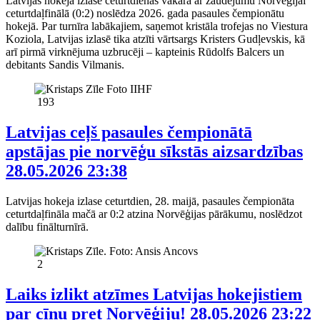
Latvijas hokeja izlase ceturtdienas vakarā ar zaudējumu Norvēģijai
ceturtdaļfinālā (0:2) noslēdza 2026. gada pasaules čempionātu
hokejā. Par turnīra labākajiem, saņemot kristāla trofejas no Viestura
Koziola, Latvijas izlasē tika atzīti vārtsargs Kristers Gudļevskis, kā
arī pirmā virknējuma uzbrucēji – kapteinis Rūdolfs Balcers un
debitants Sandis Vilmanis.
193
Latvijas ceļš pasaules čempionātā
apstājas pie norvēģu sīkstās aizsardzības
28.05.2026 23:38
Latvijas hokeja izlase ceturtdien, 28. maijā, pasaules čempionāta
ceturtdaļfināla mačā ar 0:2 atzina Norvēģijas pārākumu, noslēdzot
dalību finālturnīrā.
2
Laiks izlikt atzīmes Latvijas hokejistiem
par cīņu pret Norvēģiju!
28.05.2026 23:22