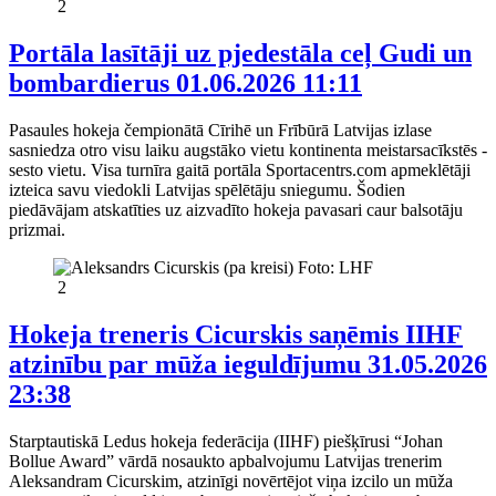
2
Portāla lasītāji uz pjedestāla ceļ Gudi un
bombardierus
01.06.2026 11:11
Pasaules hokeja čempionātā Cīrihē un Frībūrā Latvijas izlase
sasniedza otro visu laiku augstāko vietu kontinenta meistarsacīkstēs -
sesto vietu. Visa turnīra gaitā portāla Sportacentrs.com apmeklētāji
izteica savu viedokli Latvijas spēlētāju sniegumu. Šodien
piedāvājam atskatīties uz aizvadīto hokeja pavasari caur balsotāju
prizmai.
2
Hokeja treneris Cicurskis saņēmis IIHF
atzinību par mūža ieguldījumu
31.05.2026
23:38
Starptautiskā Ledus hokeja federācija (IIHF) piešķīrusi “Johan
Bollue Award” vārdā nosaukto apbalvojumu Latvijas trenerim
Aleksandram Cicurskim, atzinīgi novērtējot viņa izcilo un mūža