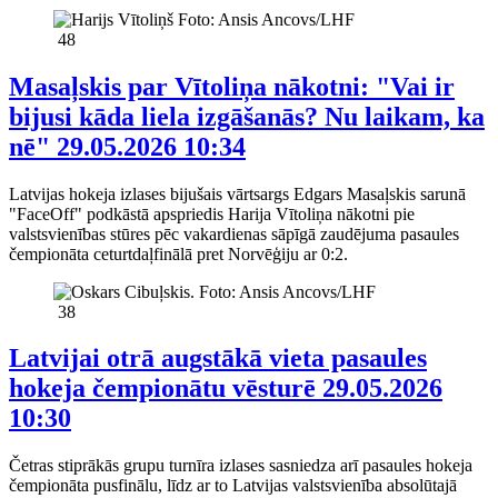
48
Masaļskis par Vītoliņa nākotni: "Vai ir
bijusi kāda liela izgāšanās? Nu laikam, ka
nē"
29.05.2026 10:34
Latvijas hokeja izlases bijušais vārtsargs Edgars Masaļskis sarunā
"FaceOff" podkāstā apspriedis Harija Vītoliņa nākotni pie
valstsvienības stūres pēc vakardienas sāpīgā zaudējuma pasaules
čempionāta ceturtdaļfinālā pret Norvēģiju ar 0:2.
38
Latvijai otrā augstākā vieta pasaules
hokeja čempionātu vēsturē
29.05.2026
10:30
Četras stiprākās grupu turnīra izlases sasniedza arī pasaules hokeja
čempionāta pusfinālu, līdz ar to Latvijas valstsvienība absolūtajā