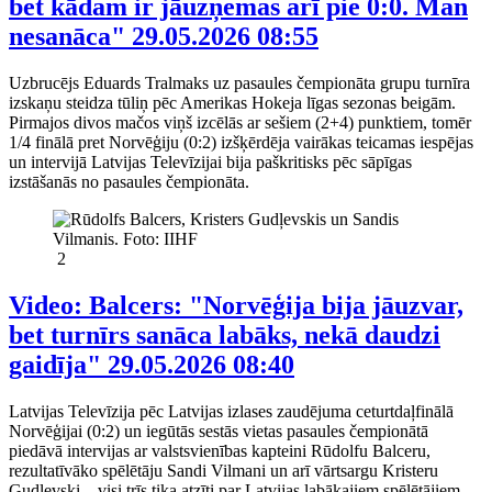
bet kādam ir jāuzņemas arī pie 0:0. Man
nesanāca"
29.05.2026 08:55
Uzbrucējs Eduards Tralmaks uz pasaules čempionāta grupu turnīra
izskaņu steidza tūliņ pēc Amerikas Hokeja līgas sezonas beigām.
Pirmajos divos mačos viņš izcēlās ar sešiem (2+4) punktiem, tomēr
1/4 finālā pret Norvēģiju (0:2) izšķērdēja vairākas teicamas iespējas
un intervijā Latvijas Televīzijai bija paškritisks pēc sāpīgas
izstāšanās no pasaules čempionāta.
2
Video: Balcers: "Norvēģija bija jāuzvar,
bet turnīrs sanāca labāks, nekā daudzi
gaidīja"
29.05.2026 08:40
Latvijas Televīzija pēc Latvijas izlases zaudējuma ceturtdaļfinālā
Norvēģijai (0:2) un iegūtās sestās vietas pasaules čempionātā
piedāvā intervijas ar valstsvienības kapteini Rūdolfu Balceru,
rezultatīvāko spēlētāju Sandi Vilmani un arī vārtsargu Kristeru
Gudļevski – visi trīs tika atzīti par Latvijas labākajiem spēlētājiem