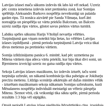
Latvijas izlasei mača sākums izdevās tik labs kā vēl nekad. Uzreiz
pēc centra iemetiena izdevās ieiet pretinieku zonā, kur Somijas
spēlētājs Aleksandrs Barkovs nospēlēja neveiksmīgi un palaida
garām ripu. Tā nonāca aizvārtē pie Sanda Vilmaņa, kurš ātri
noreaģēja un piespēlēja uz vārtu priekšu Balceram, un Balcers
uzreiz raidīja ripu vārtos, gūstot savus piektos vārtus turnīrā.
Labāku spēles sākumu Harijs Vītoliņš nevarēja vēlēties.
Turpinājumā gan viņam noteikti bija lietas, ko vēlēties Latvijas
izlases izpildījumā - pirmā perioda turpinājumā Latvija veica tikai
divus metienus pa pretinieku vārtiem.
Somija izlīdzinājumu panāca 6. minūtē, kad pēc uzmetiena pa
Mitena vārtiem ripa atleca vārtu priekšā, kur bija tikai divi somi, un
Bjerninens izveicīgi uzreiz no gaisa raidīja ripu vārtos.
Sekoja Latvijas izlases mazākums, ko izdevās izturēt, taču somi
turpināja uzbrukt, un nākamā kombinācija tika pabeigta ar Jokiharju
precīzu metienu. Līdzīgs scenārijs atkārtojās arī dažas minūtes vēlāk
- izturētam mazākumam sekoja nākamais Somijas uzbrukums, kurā
Mēnalanens nospēlēja individuāli meistarīgi un vēlreiz pārspēja
Mitenu. Ņemot vērā, cik veiksmīgi tika sākta spēle, pirmā perioda
rezultāts 1:3 bija vēl sāpīgāks.
Otrajā periodā Latvijas izlase piedāvāja līdzvērtīgāku cīņu, izveidoja