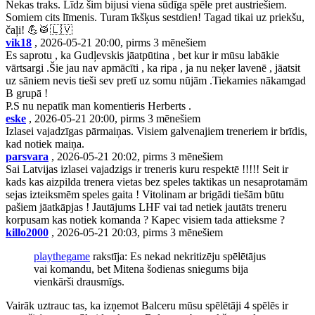
Nekas traks. Līdz šim bijusi viena sūdīga spēle pret austriešiem.
Somiem cits līmenis. Turam īkšķus sestdien! Tagad tikai uz priekšu,
čaļi! 💪🥁🇱🇻
vik18
, 2026-05-21 20:00, pirms 3 mēnešiem
Es saprotu , ka Gudļevskis jāatpūtina , bet kur ir mūsu labākie
vārtsargi .Šie jau nav apmācīti , ka ripa , ja nu neķer lavenē , jāatsit
uz sāniem nevis tieši sev pretī uz somu nūjām .Tiekamies nākamgad
B grupā !
P.S nu nepatīk man komentieris Herberts .
eske
, 2026-05-21 20:00, pirms 3 mēnešiem
Izlasei vajadzīgas pārmaiņas. Visiem galvenajiem treneriem ir brīdis,
kad notiek maiņa.
parsvara
, 2026-05-21 20:02, pirms 3 mēnešiem
Sai Latvijas izlasei vajadzigs ir treneris kuru respektē !!!!! Seit ir
kads kas aizpilda trenera vietas bez speles taktikas un nesaprotamām
sejas izteiksmēm speles gaita ! Vitolinam ar brigādi tiešām būtu
pašiem jāatkāpjas ! Jautājums LHF vai tad netiek jautāts treneru
korpusam kas notiek komanda ? Kapec visiem tada attieksme ?
killo2000
, 2026-05-21 20:03, pirms 3 mēnešiem
playthegame
rakstīja: Es nekad nekritizēju spēlētājus
vai komandu, bet Mitena šodienas sniegums bija
vienkārši drausmīgs.
Vairāk uztrauc tas, ka izņemot Balceru mūsu spēlētāji 4 spēlēs ir