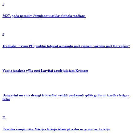
1
2027. gada pasaules čempionātu atklās futbola stadionā
3
Tralmaks: "Visus PČ punktus labprāt iemainītu pret vieniem vārtiem pret Norvēģiju"
Vācija izraksta
vilka pasi
Latvijai zaudējušajam Kreisam
Daugaviņš un viņa draugi labdarībai veltītā pasākumā spēlēs golfu un izsolīs vērtīgas
lietas
21
Pasaules čempionāts: Vācijas hokeja izlase pārceļas uz grupu ar Latviju