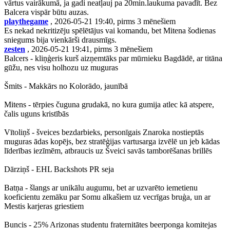
vārtus vairākumā, ja gadi neatļauj pa 20min.laukuma pavadīt. Bez
Balcera vispār būtu auzas.
playthegame
, 2026-05-21 19:40, pirms 3 mēnešiem
Es nekad nekritizēju spēlētājus vai komandu, bet Mitena šodienas
sniegums bija vienkārši drausmīgs.
zesten
, 2026-05-21 19:41, pirms 3 mēnešiem
Balcers - kliņģeris kurš aizņemtāks par mūrnieku Bagdādē, ar titāna
gūžu, nes visu holhozu uz muguras
Šmits - Makkārs no Kolorādo, jaunībā
Mitens - tērpies čuguna grudakā, no kura gumija atlec kā atspere,
čalis uguns kristībās
Vītoliņš - šveices bezdarbieks, personīgais Znaroka nostieptās
muguras ādas kopējs, bez stratēģijas vartusarga izvēlē un jeb kādas
līderības iezīmēm, atbraucis uz Šveici savās tamborēšanas brillēs
Dārziņš - EHL Backshots PR seja
Batņa - šlangs ar unikālu augumu, bet ar uzvarēto iemetienu
koeficientu zemāku par Somu alkašiem uz vecrīgas bruģa, un ar
Mestis karjeras griestiem
Buncis - 25% Arizonas studentu fraternitātes beerponga komitejas