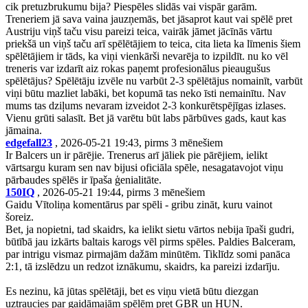
cik pretuzbrukumu bija? Piespēles slidās vai vispār garām.
Treneriem jā sava vaina jauzņemās, bet jāsaprot kaut vai spēlē pret
Austriju viņš taču visu pareizi teica, vairāk jāmet jācīnās vārtu
priekšā un viņš taču arī spēlētājiem to teica, cita lieta ka līmenis šiem
spēlētājiem ir tāds, ka viņi vienkārši nevarēja to izpildīt. nu ko vēl
treneris var izdarīt aiz rokas paņemt profesionālus pieaugušus
spēlētājus? Spēlētāju izvēle nu varbūt 2-3 spēlētājus nomainīt, varbūt
viņi būtu mazliet labāki, bet kopumā tas neko īsti nemainītu. Nav
mums tas dziļums nevaram izveidot 2-3 konkurētspējīgas izlases.
Vienu grūti salasīt. Bet jā varētu būt labs pārbūves gads, kaut kas
jāmaina.
edgefall23
, 2026-05-21 19:43, pirms 3 mēnešiem
Ir Balcers un ir pārējie. Trenerus arī jāliek pie pārējiem, ielikt
vārtsargu kuram sen nav bijusi oficiāla spēle, nesagatavojot viņu
pārbaudes spēlēs ir īpaša ģenialitāte.
150IQ
, 2026-05-21 19:44, pirms 3 mēnešiem
Gaidu Vītoliņa komentārus par spēli - gribu zināt, kuru vainot
šoreiz.
Bet, ja nopietni, tad skaidrs, ka ielikt sietu vārtos nebija īpaši gudri,
būtībā jau izkārts baltais karogs vēl pirms spēles. Paldies Balceram,
par intrigu vismaz pirmajām dažām minūtēm. Tiklīdz somi panāca
2:1, tā izslēdzu un redzot iznākumu, skaidrs, ka pareizi izdarīju.
Es nezinu, kā jūtas spēlētāji, bet es viņu vietā būtu diezgan
uztraucies par gaidāmajām spēlēm pret GBR un HUN.