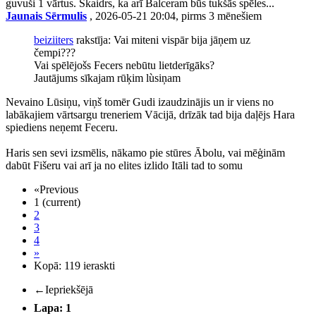
guvuši 1 vārtus. Skaidrs, ka arī Balceram būs tukšās spēles...
Jaunais Sērmulis
, 2026-05-21 20:04, pirms 3 mēnešiem
beiziiters
rakstīja: Vai miteni vispār bija jāņem uz
čempi???
Vai spēlējošs Fecers nebūtu lietderīgāks?
Jautājums sīkajam rūķim lùsiņam
Nevaino Lūsiņu, viņš tomēr Gudi izaudzinājis un ir viens no
labākajiem vārtsargu treneriem Vācijā, drīzāk tad bija daļējs Hara
spiediens neņemt Feceru.
Haris sen sevi izsmēlis, nākamo pie stūres Ābolu, vai mēģinām
dabūt Fišeru vai arī ja no elites izlido Itāli tad to somu
«
Previous
1
(current)
2
3
4
»
Kopā: 119 ieraskti
←
Iepriekšējā
Lapa: 1