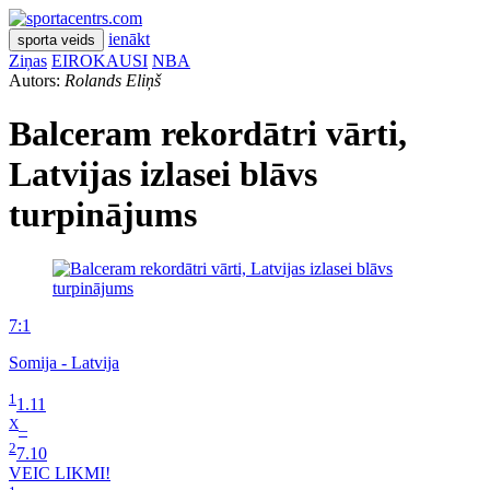
ienākt
sporta veids
Ziņas
EIROKAUSI
NBA
Autors:
Rolands Eliņš
Balceram rekordātri vārti,
Latvijas izlasei blāvs
turpinājums
7:1
Somija - Latvija
1
1.11
X
–
2
7.10
VEIC LIKMI!