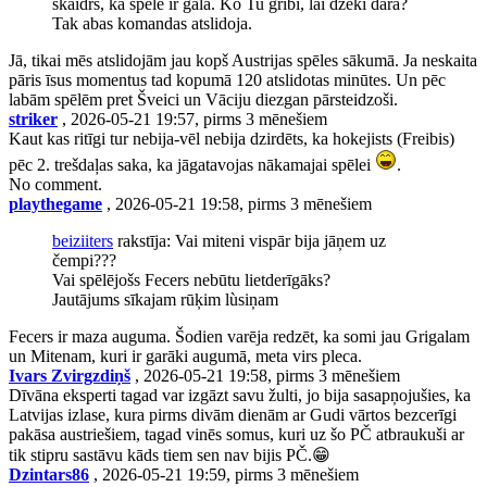
skaidrs, ka spēle ir galā. Ko Tu gribi, lai džeki dara?
Tak abas komandas atslidoja.
Jā, tikai mēs atslidojām jau kopš Austrijas spēles sākumā. Ja neskaita
pāris īsus momentus tad kopumā 120 atslidotas minūtes. Un pēc
labām spēlēm pret Šveici un Vāciju diezgan pārsteidzoši.
striker
, 2026-05-21 19:57, pirms 3 mēnešiem
Kaut kas ritīgi tur nebija-vēl nebija dzirdēts, ka hokejists (Freibis)
pēc 2. trešdaļas saka, ka jāgatavojas nākamajai spēlei
.
No comment.
playthegame
, 2026-05-21 19:58, pirms 3 mēnešiem
beiziiters
rakstīja: Vai miteni vispār bija jāņem uz
čempi???
Vai spēlējošs Fecers nebūtu lietderīgāks?
Jautājums sīkajam rūķim lùsiņam
Fecers ir maza auguma. Šodien varēja redzēt, ka somi jau Grigalam
un Mitenam, kuri ir garāki augumā, meta virs pleca.
Ivars Zvirgzdiņš
, 2026-05-21 19:58, pirms 3 mēnešiem
Dīvāna eksperti tagad var izgāzt savu žulti, jo bija sasapņojušies, ka
Latvijas izlase, kura pirms divām dienām ar Gudi vārtos bezcerīgi
pakāsa austriešiem, tagad vinēs somus, kuri uz šo PČ atbraukuši ar
tik stipru sastāvu kāds tiem sen nav bijis PČ.😁
Dzintars86
, 2026-05-21 19:59, pirms 3 mēnešiem