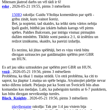
Mitenam jāatrod darbs un vēl tādi ir 6!
eske
, 2026-05-21 19:55, pirms 3 mēnešiem
150IQ
rakstīja: Gaidu Vītoliņa komentārus par spēli -
gribu zināt, kuru vainot šoreiz.
Bet, ja nopietni, tad skaidrs, ka ielikt sietu vārtos nebija
īpaši gudri, būtībā jau izkārts baltais karogs vēl pirms
spēles. Paldies Balceram, par intrigu vismaz pirmajām
dažām minūtēm. Tiklīdz somi panāca 2:1, tā izslēdzu un
redzot iznākumu, skaidrs, ka pareizi izdarīju.
Es nezinu, kā jūtas spēlētāji, bet es viņu vietā būtu
diezgan uztraucies par gaidāmajām spēlēm pret GBR
un HUN.
Es arī jau sāku uztraukties par spēlēm pret GBR un HUN.
vozā
, 2026-05-21 19:56, pirms 3 mēnešiem
Problēma, ka tikai 1 maiņa strādā. Un otrā problēma, ka citi to
saprot, ka jāaptur 1.maiņa un spēle beigta. Atvainojiet pārējie nevar
neko diženu izdarīt. Pieļauju pat ka Somi un Šveicieši būs abas
komandas kas medaļas. Labi, ka pabeigsim turnīru ar 6-7 punktiem,
kas būtu diezgan neveiksmīgs turnīrs.
Black_Knights
, 2026-05-21 19:56, pirms 3 mēnešiem
playthegame
rakstīja: Tak pie 1:4 jau visiem bija