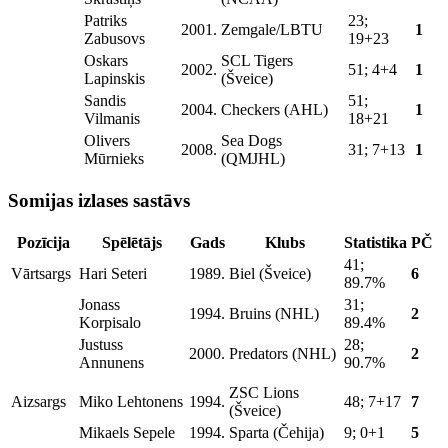
Patriks
23;
2001.
Zemgale/LBTU
1
Zabusovs
19+23
Oskars
SCL Tigers
2002.
51; 4+4
1
Lapinskis
(Šveice)
Sandis
51;
2004.
Checkers (AHL)
1
Vilmanis
18+21
Olivers
Sea Dogs
2008.
31; 7+13
1
Mūrnieks
(QMJHL)
Somijas izlases sastāvs
Pozīcija
Spēlētājs
Gads
Klubs
Statistika
PČ
41;
Vārtsargs
Hari Seteri
1989.
Biel (Šveice)
6
89.7%
Jonass
31;
1994.
Bruins (NHL)
2
Korpisalo
89.4%
Justuss
28;
2000.
Predators (NHL)
2
Annunens
90.7%
ZSC Lions
Aizsargs
Miko Lehtonens
1994.
48; 7+17
7
(Šveice)
Mikaels Sepele
1994.
Sparta (Čehija)
9; 0+1
5