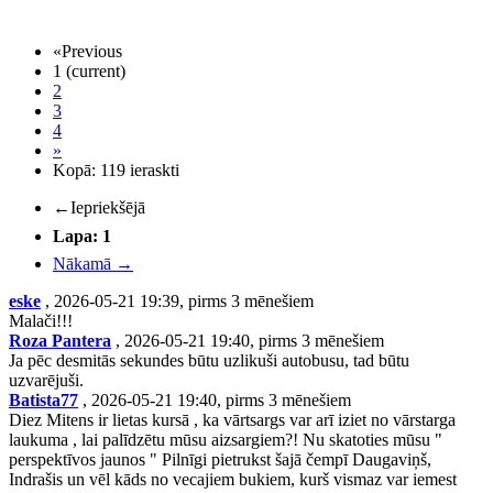
«
Previous
1
(current)
2
3
4
»
Kopā: 119 ieraskti
←
Iepriekšējā
Lapa: 1
Nākamā
→
eske
, 2026-05-21 19:39, pirms 3 mēnešiem
Malači!!!
Roza Pantera
, 2026-05-21 19:40, pirms 3 mēnešiem
Ja pēc desmitās sekundes būtu uzlikuši autobusu, tad būtu
uzvarējuši.
Batista77
, 2026-05-21 19:40, pirms 3 mēnešiem
Diez Mitens ir lietas kursā , ka vārtsargs var arī iziet no vārstarga
laukuma , lai palīdzētu mūsu aizsargiem?! Nu skatoties mūsu "
perspektīvos jaunos " Pilnīgi pietrukst šajā čempī Daugaviņš,
Indrašis un vēl kāds no vecajiem bukiem, kurš vismaz var iemest