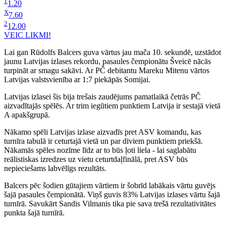
1
1.20
X
7.60
2
12.00
VEIC LIKMI!
Lai gan Rūdolfs Balcers guva vārtus jau mača 10. sekundē, uzstādot
jaunu Latvijas izlases rekordu, pasaules čempionātu Šveicē nācās
turpināt ar smagu sakāvi. Ar PČ debitantu Mareku Mitenu vārtos
Latvijas valstsvienība ar 1:7 piekāpās Somijai.
Latvijas izlasei šis bija trešais zaudējums pamatlaikā četrās PČ
aizvadītajās spēlēs. Ar trim iegūtiem punktiem Latvija ir sestajā vietā
A apakšgrupā.
Nākamo spēli Latvijas izlase aizvadīs pret ASV komandu, kas
turnīra tabulā ir ceturtajā vietā un par diviem punktiem priekšā.
Nākamās spēles nozīme līdz ar to būs ļoti liela - lai saglabātu
reālistiskas izredzes uz vietu ceturtdaļfinālā, pret ASV būs
nepieciešams labvēlīgs rezultāts.
Balcers pēc šodien gūtajiem vārtiem ir šobrīd labākais vārtu guvējs
šajā pasaules čempionātā. Viņš guvis 83% Latvijas izlases vārtu šajā
turnīrā. Savukārt Sandis Vilmanis tika pie sava trešā rezultativitātes
punkta šajā turnīrā.