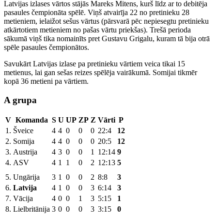
Latvijas izlases vārtos stājās Mareks Mitens, kurš līdz ar to debitēja
pasaules čempionāta spēlē. Viņš atvairīja 22 no pretinieku 28
metieniem, ielaižot sešus vārtus (pārsvarā pēc nepiesegtu pretinieku
atkārtotiem metieniem no pašas vārtu priekšas). Trešā perioda
sākumā viņš tika nomainīts pret Gustavu Grigalu, kuram tā bija otrā
spēle pasaules čempionātos.
Savukārt Latvijas izlase pa pretinieku vārtiem veica tikai 15
metienus, lai gan sešas reizes spēlēja vairākumā. Somijai tikmēr
kopā 36 metieni pa vārtiem.
A grupa
V
Komanda
S
U
UP
ZP
Z
Vārti
P
1.
Šveice
4
4
0
0
0
22:4
12
2.
Somija
4
4
0
0
0
20:5
12
3.
Austrija
4
3
0
0
1
12:14
9
4.
ASV
4
1
1
0
2
12:13
5
5.
Ungārija
3
1
0
0
2
8:8
3
6.
Latvija
4
1
0
0
3
6:14
3
7.
Vācija
4
0
0
1
3
5:15
1
8.
Lielbritānija
3
0
0
0
3
3:15
0