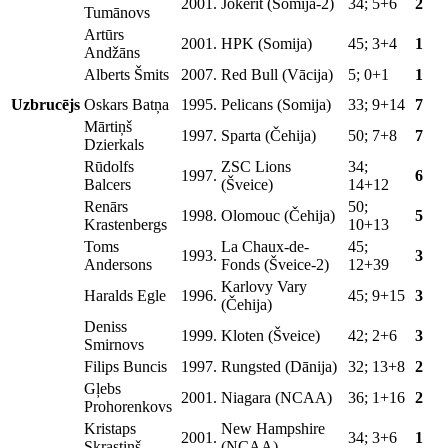
2001.
Jokerit (Somija-2)
34; 5+6
2
Tumānovs
Artūrs
2001.
HPK (Somija)
45; 3+4
1
Andžāns
Alberts Šmits
2007.
Red Bull (Vācija)
5; 0+1
1
Uzbrucējs
Oskars Batņa
1995.
Pelicans (Somija)
33; 9+14
7
Mārtiņš
1997.
Sparta (Čehija)
50; 7+8
7
Dzierkals
Rūdolfs
ZSC Lions
34;
1997.
6
Balcers
(Šveice)
14+12
Renārs
50;
1998.
Olomouc (Čehija)
5
Krastenbergs
10+13
Toms
La Chaux-de-
45;
1993.
3
Andersons
Fonds (Šveice-2)
12+39
Karlovy Vary
Haralds Egle
1996.
45; 9+15
3
(Čehija)
Deniss
1999.
Kloten (Šveice)
42; 2+6
3
Smirnovs
Filips Buncis
1997.
Rungsted (Dānija)
32; 13+8
2
Gļebs
2001.
Niagara (NCAA)
36; 1+16
2
Prohorenkovs
Kristaps
New Hampshire
2001.
34; 3+6
1
Skrastiņš
(NCAA)