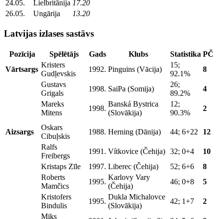
24.05.
Lielbritānija
17.20
26.05.
Ungārija
13.20
Latvijas izlases sastāvs
Pozīcija
Spēlētājs
Gads
Klubs
Statistika
PČ
Kristers
15;
Vārtsargs
1992.
Pinguins (Vācija)
8
Gudļevskis
92.1%
Gustavs
26;
1998.
SaiPa (Somija)
4
Grigals
89.2%
Mareks
Banská Bystrica
12;
1998.
2
Mitens
(Slovākija)
90.3%
Oskars
Aizsargs
1988.
Herning (Dānija)
44; 6+22
12
Cibuļskis
Ralfs
1991.
Vítkovice (Čehija)
32; 0+4
10
Freibergs
Kristaps Zīle
1997.
Liberec (Čehija)
52; 6+6
8
Roberts
Karlovy Vary
1995.
46; 0+8
5
Mamčics
(Čehija)
Kristofers
Dukla Michalovce
1995.
42; 1+7
2
Bindulis
(Slovākija)
Miks