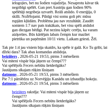
ielogojies, bet nu šodien vajadzēja. Nesaprotu kāvar tik
negribīgi spēlēt. Gan pret Austriju gan šodien 90%
spēlētāji negribeja uzvarēt. Reāli atslido. 0 enerģija, 0
skilli. Nožēlojami. Pilnīgi visi somu goli pēc mūsu
rupjām kļūdām. Problēma jau nav rezultātāt. Zaudēt
somiem 1:7 nav pats trakākais, bet visu spēli atslidot
gan diezgan bēdīgi. Pat nezinu kāpēc cerēju, ka varam
aizķerties. Būs kārtējais labais čempis kur mazliet
pietrūka un paņēmām 10/11 vietu. Laikam griesti. Žēl.
Tak pie 1:4 jau visiem bija skaidrs, ka spēle ir galā. Ko Tu gribi, lai
džeki dara? Tak abas komandas atslidoja.
beiziiters
, 2026-05-21 19:53, pirms 3 mēnešiem
Vai miteni vispār bija jāņem uz čempi???
Vai spēlējošs Fecers nebūtu lietderīgāks?
Jautājums sīkajam rūķim lùsiņam
datmons
, 2026-05-21 19:53, pirms 3 mēnešiem
Pie 7:1 pārslēdzu uz Norvēģiju Kanādu un izbaudīju hokeju.
datmons
, 2026-05-21 19:54, pirms 3 mēnešiem
beiziiters
rakstīja: Vai miteni vispār bija jāņem uz
čempi???
Vai spēlējošs Fecers nebūtu lietderīgāks?
Jautājums sīkajam rūķim lùsiņam