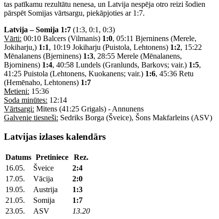
tas patīkamu rezultātu nenesa, un Latvija nespēja otro reizi šodien
pārspēt Somijas vārtsargu, piekāpjoties ar 1:7.
Latvija – Somija 1:7
(1:3, 0:1, 0:3)
Vārti:
00:10 Balcers (Vilmanis)
1:0
, 05:11 Bjerninens (Merele,
Jokiharju,)
1:1
, 10:19 Jokiharju (Puistola, Lehtonens)
1:2
, 15:22
Mēnalanens (Bjerninens)
1:3
, 28:55 Merele (Mēnalanens,
Bjorninens)
1:4
, 40:58 Lundels (Granlunds, Barkovs; vair.)
1:5
,
41:25 Puistola (Lehtonens, Kuokanens; vair.)
1:6
, 45:36 Retu
(Hemēnaho, Lehtonens)
1:7
Metieni:
15:36
Soda minūtes:
12:14
Vārtsargi:
Mitens (41:25 Grigals) - Annunens
Galvenie tiesneši:
Sedriks Borga (Šveice), Šons Makfarleins (ASV)
Latvijas izlases kalendārs
Datums
Pretiniece
Rez.
16.05.
Šveice
2:4
17.05.
Vācija
2:0
19.05.
Austrija
1:3
21.05.
Somija
1:7
23.05.
ASV
13.20