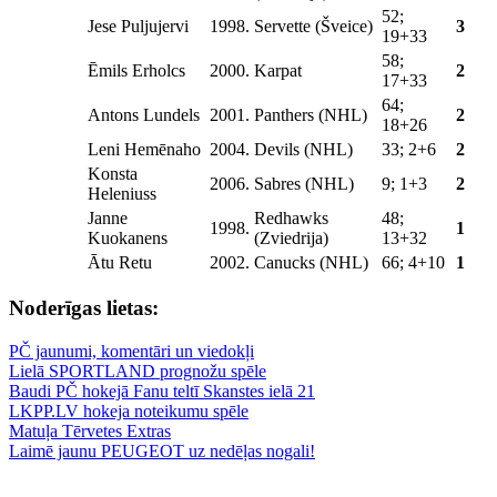
52;
Jese Puljujervi
1998.
Servette (Šveice)
3
19+33
58;
Ēmils Erholcs
2000.
Karpat
2
17+33
64;
Antons Lundels
2001.
Panthers (NHL)
2
18+26
Leni Hemēnaho
2004.
Devils (NHL)
33; 2+6
2
Konsta
2006.
Sabres (NHL)
9; 1+3
2
Heleniuss
Janne
Redhawks
48;
1998.
1
Kuokanens
(Zviedrija)
13+32
Ātu Retu
2002.
Canucks (NHL)
66; 4+10
1
Noderīgas lietas:
PČ jaunumi, komentāri un viedokļi
Lielā SPORTLAND prognožu spēle
Baudi PČ hokejā Fanu teltī Skanstes ielā 21
LKPP.LV hokeja noteikumu spēle
Matuļa Tērvetes Extras
Laimē jaunu PEUGEOT uz nedēļas nogali!