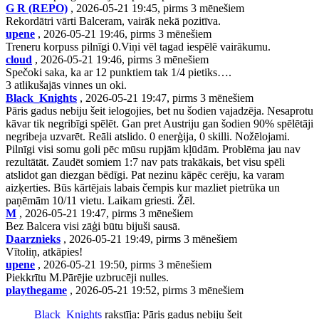
G R (REPO)
, 2026-05-21 19:45, pirms 3 mēnešiem
Rekordātri vārti Balceram, vairāk nekā pozitīva.
upene
, 2026-05-21 19:46, pirms 3 mēnešiem
Treneru korpuss pilnīgi 0.Viņi vēl tagad iespēlē vairākumu.
cloud
, 2026-05-21 19:46, pirms 3 mēnešiem
Spečoki saka, ka ar 12 punktiem tak 1/4 pietiks….
3 atlikušajās vinnes un oki.
Black_Knights
, 2026-05-21 19:47, pirms 3 mēnešiem
Pāris gadus nebiju šeit ielogojies, bet nu šodien vajadzēja. Nesaprotu
kāvar tik negribīgi spēlēt. Gan pret Austriju gan šodien 90% spēlētāji
negribeja uzvarēt. Reāli atslido. 0 enerģija, 0 skilli. Nožēlojami.
Pilnīgi visi somu goli pēc mūsu rupjām kļūdām. Problēma jau nav
rezultātāt. Zaudēt somiem 1:7 nav pats trakākais, bet visu spēli
atslidot gan diezgan bēdīgi. Pat nezinu kāpēc cerēju, ka varam
aizķerties. Būs kārtējais labais čempis kur mazliet pietrūka un
paņēmām 10/11 vietu. Laikam griesti. Žēl.
M
, 2026-05-21 19:47, pirms 3 mēnešiem
Bez Balcera visi zāģi būtu bijuši sausā.
Daarznieks
, 2026-05-21 19:49, pirms 3 mēnešiem
Vītoliņ, atkāpies!
upene
, 2026-05-21 19:50, pirms 3 mēnešiem
Piekkrītu M.Pārējie uzbrucēji nulles.
playthegame
, 2026-05-21 19:52, pirms 3 mēnešiem
Black_Knights
rakstīja: Pāris gadus nebiju šeit