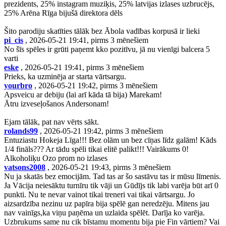
prezidents, 25% instagram muziķis, 25% latvijas izlases uzbrucējs,
25% Arēna Rīga bijušā direktora dēls
Šito parodiju skatīties tālāk bez Ābola vadības korpusā ir lieki
pi_cis
, 2026-05-21 19:41, pirms 3 mēnešiem
No šīs spēles ir grūti paņemt kko pozitīvu, jā nu vienīgi balcera 5
varti
eske
, 2026-05-21 19:41, pirms 3 mēnešiem
Prieks, ka uzminēja ar starta vārtsargu.
yourbro
, 2026-05-21 19:42, pirms 3 mēnešiem
Apsveicu ar debiju (lai arī kāda tā bija) Marekam!
Ātru izveseļošanos Andersonam!
Ejam tālāk, pat nav vērts sākt.
rolands99
, 2026-05-21 19:42, pirms 3 mēnešiem
Entuziastu Hokeja Līga!!! Bez olām un bez cīņas līdz galām! Kāds
1/4 fināls??? Ar tādu spēli tikai elitē palikt!!! Vairākums 0!
Alkoholiķu Ozo prom no izlases
vatsons2008
, 2026-05-21 19:43, pirms 3 mēnešiem
Nu ja skatās bez emocijām. Tad tas ar šo sastāvu tas ir mūsu līmenis.
Ja Vācija neiesāktu turnīru tik vāji un Gūdījs tik labi varēja būt arī 0
punkti. Nu te nevar vainot tikai treneri vai tikai vārtsargu. Jo
aizsardzība nezinu uz papīra bija spēlē gan neredzēju. Mitens jau
nav vainīgs,ka viņu paņēma un uzlaida spēlēt. Darīja ko varēja.
Uzbrukums same nu cik bīstamu momentu bija pie Fin vārtiem? Vai