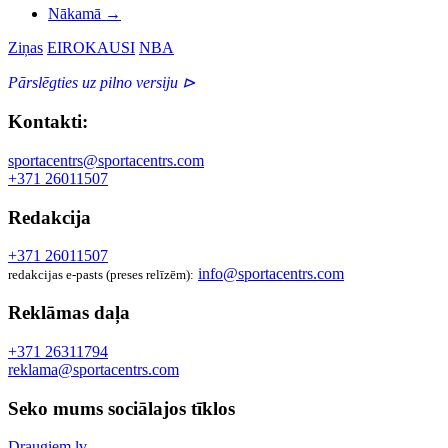
Nākamā
→
Ziņas
EIROKAUSI
NBA
Pārslēgties uz pilno versiju ⊳
Kontakti:
sportacentrs@sportacentrs.com
+371 26011507
Redakcija
+371 26011507
info@sportacentrs.com
redakcijas e-pasts (preses relīzēm):
Reklāmas daļa
+371 26311794
reklama@sportacentrs.com
Seko mums sociālajos tīklos
Draugiem.lv