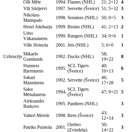
Olli Mēte
1994.
Flames (NHL)
21; 2+12
4
Vili Sārijervi
1997.
Servette (Šveice)
51; 5+32
3
Nikolass
1998.
Senators (NHL)
50; 0+5
3
Matinpalo
Henri Jokiharju
1999.
Bruins (NHL)
41; 2+13
2
Urho
1999.
Rangers (NHL)
34; 0+6
1
Vākanainens
Ville Heinola
2001.
Jets (NHL)
5; 0+0
1
Mikaels
58;
Uzbrucējs
1992.
Ducks (NHL)
8
Granlunds
19+22
Hanness
SCL Tigers
40;
1995.
6
Bjerninens
(Šveice)
10+13
Sakari
46;
1992.
Servette (Šveice)
5
Manninens
17+28
Saku
SCL Tigers
1994.
47; 9+21
5
Mēnalanens
(Šveice)
Aleksandrs
1995.
Panthers (NHL)
3
Barkovs
43;
Valteri Merele
1998.
Bern (Šveice)
3
12+14
Orebro
50;
Patriks Puistola
2001.
3
(Zviedrija)
14+22