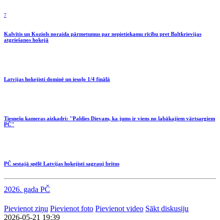
7
Kalvītis un Koziols noraida pārmetumus par nepietiekamu rīcību pret Baltkrievijas
atgriešanos hokejā
Latvijas hokejisti dominē un iesoļo 1/4 finālā
Tiesnešu kameras aizkadri: ''Paldies Dievam, ka jums ir viens no labākajiem vārtsargiem
PČ''
PČ sestajā spēlē Latvijas hokejisti sagrauj britus
2026. gada PČ
Pievienot ziņu
Pievienot foto
Pievienot video
Sākt diskusiju
2026-05-21 19:39