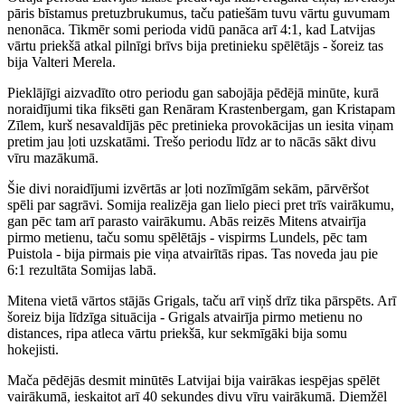
pāris bīstamus pretuzbrukumus, taču patiešām tuvu vārtu guvumam
nenonāca. Tikmēr somi perioda vidū panāca arī 4:1, kad Latvijas
vārtu priekšā atkal pilnīgi brīvs bija pretinieku spēlētājs - šoreiz tas
bija Valteri Merela.
Pieklājīgi aizvadīto otro periodu gan sabojāja pēdējā minūte, kurā
noraidījumi tika fiksēti gan Renāram Krastenbergam, gan Kristapam
Zīlem, kurš nesavaldījās pēc pretinieka provokācijas un iesita viņam
pretim jau ļoti uzskatāmi. Trešo periodu līdz ar to nācās sākt divu
vīru mazākumā.
Šie divi noraidījumi izvērtās ar ļoti nozīmīgām sekām, pārvēršot
spēli par sagrāvi. Somija realizēja gan lielo pieci pret trīs vairākumu,
gan pēc tam arī parasto vairākumu. Abās reizēs Mitens atvairīja
pirmo metienu, taču somu spēlētājs - vispirms Lundels, pēc tam
Puistola - bija pirmais pie viņa atvairītās ripas. Tas noveda jau pie
6:1 rezultāta Somijas labā.
Mitena vietā vārtos stājās Grigals, taču arī viņš drīz tika pārspēts. Arī
šoreiz bija līdzīga situācija - Grigals atvairīja pirmo metienu no
distances, ripa atleca vārtu priekšā, kur sekmīgāki bija somu
hokejisti.
Mača pēdējās desmit minūtēs Latvijai bija vairākas iespējas spēlēt
vairākumā, ieskaitot arī 40 sekundes divu vīru vairākumā. Diemžēl