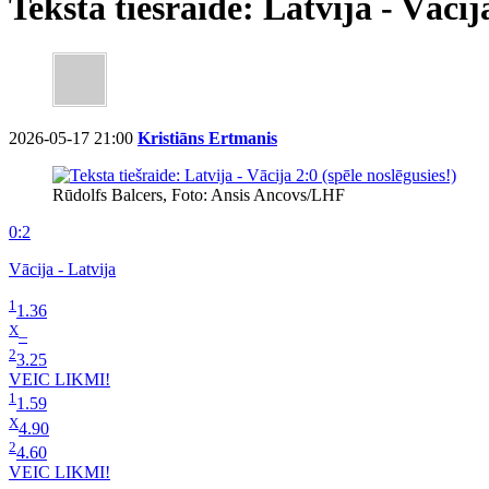
Teksta tiešraide: Latvija - Vācij
2026-05-17 21:00
Kristiāns Ertmanis
Rūdolfs Balcers, Foto: Ansis Ancovs/LHF
0:2
Vācija - Latvija
1
1.36
X
–
2
3.25
VEIC LIKMI!
1
1.59
X
4.90
2
4.60
VEIC LIKMI!