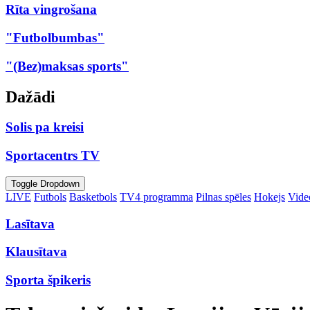
Rīta vingrošana
"Futbolbumbas"
"(Bez)maksas sports"
Dažādi
Solis pa kreisi
Sportacentrs TV
Toggle Dropdown
LIVE
Futbols
Basketbols
TV4 programma
Pilnas spēles
Hokejs
Video
Lasītava
Klausītava
Sporta špikeris