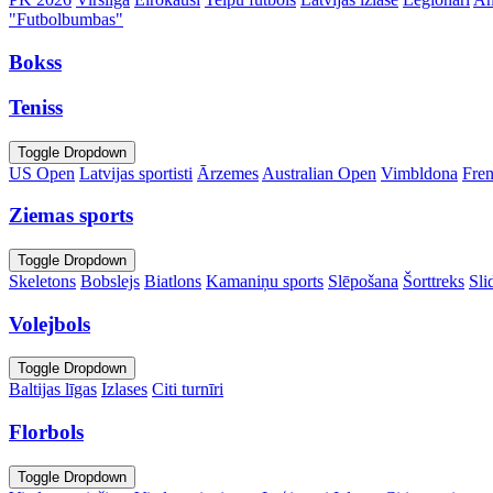
"Futbolbumbas"
Bokss
Teniss
Toggle Dropdown
US Open
Latvijas sportisti
Ārzemes
Australian Open
Vimbldona
Fre
Ziemas sports
Toggle Dropdown
Skeletons
Bobslejs
Biatlons
Kamaniņu sports
Slēpošana
Šorttreks
Sli
Volejbols
Toggle Dropdown
Baltijas līgas
Izlases
Citi turnīri
Florbols
Toggle Dropdown