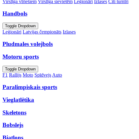
Virslīga vīriešiem
Virslīga sievietēm
Leģionāri
Izlases
Citi turnīri
Handbols
Toggle Dropdown
Leģionāri
Latvijas čempionāts
Izlases
Pludmales volejbols
Motoru sports
Toggle Dropdown
F1
Rallijs
Moto
Spīdvejs
Auto
Paralimpiskais sports
Vieglatlētika
Skeletons
Bobslejs
Biatlons