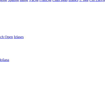
nch Open
Izlases
došana