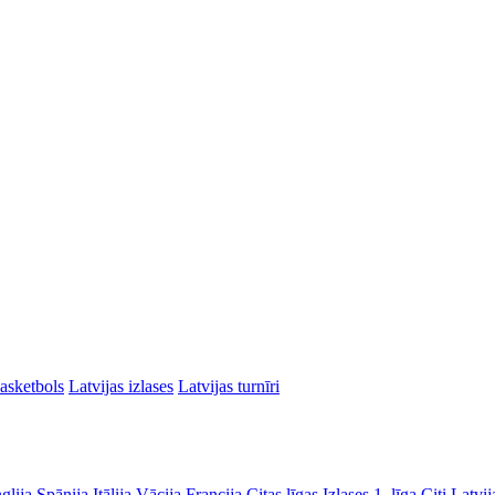
asketbols
Latvijas izlases
Latvijas turnīri
glija
Spānija
Itālija
Vācija
Francija
Citas līgas
Izlases
1. līga
Citi Latvij