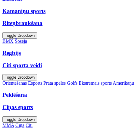
Kamaniņu sports
Riteņbraukšana
Toggle Dropdown
BMX
Šoseja
Regbijs
Citi sporta veidi
Toggle Dropdown
Orientēšanās
Esports
Prāta spēles
Golfs
Ekstrēmais sports
Amerikāņu 
Peldēšana
Cīņas sports
Toggle Dropdown
MMA
Cīņa
Citi