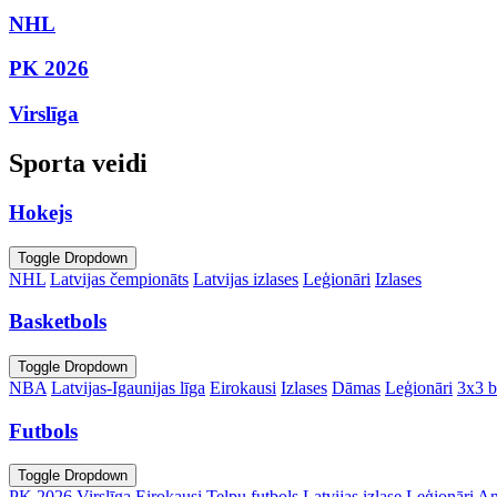
NHL
PK 2026
Virslīga
Sporta veidi
Hokejs
Toggle Dropdown
NHL
Latvijas čempionāts
Latvijas izlases
Leģionāri
Izlases
Basketbols
Toggle Dropdown
NBA
Latvijas-Igaunijas līga
Eirokausi
Izlases
Dāmas
Leģionāri
3x3 b
Futbols
Toggle Dropdown
PK 2026
Virslīga
Eirokausi
Telpu futbols
Latvijas izlase
Leģionāri
An