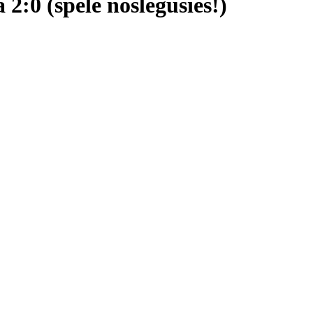
a 2:0 (spēle noslēgusies!)