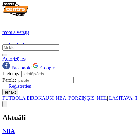
mobilā versija
Autorizēties
Facebook
Google
Lietotājs:
Parole:
→ Reģistrēties
Ienākt
FUTBOLA EIROKAUSI
|
NBA
|
PORZIŅĢIS
|
NHL
|
LASĪTAVA
|
Aktuāli
NBA