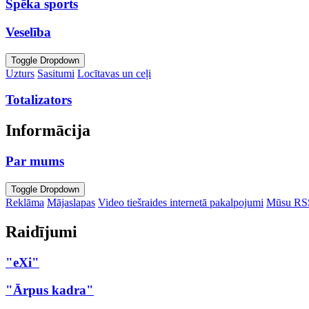
Spēka sports
Veselība
Toggle Dropdown
Uzturs
Sasitumi
Locītavas un ceļi
Totalizators
Informācija
Par mums
Toggle Dropdown
Reklāma
Mājaslapas
Video tiešraides internetā pakalpojumi
Mūsu RS
Raidījumi
"eXi"
"Ārpus kadra"