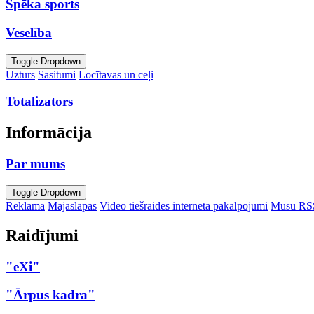
Spēka sports
Veselība
Toggle Dropdown
Uzturs
Sasitumi
Locītavas un ceļi
Totalizators
Informācija
Par mums
Toggle Dropdown
Reklāma
Mājaslapas
Video tiešraides internetā pakalpojumi
Mūsu RS
Raidījumi
"eXi"
"Ārpus kadra"