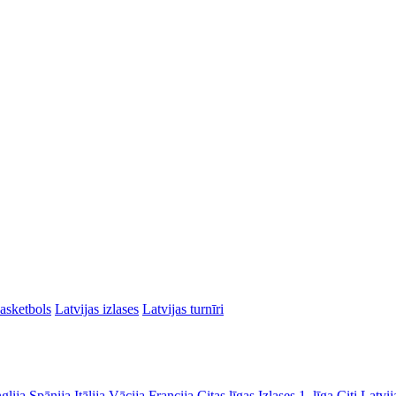
asketbols
Latvijas izlases
Latvijas turnīri
glija
Spānija
Itālija
Vācija
Francija
Citas līgas
Izlases
1. līga
Citi Latvij