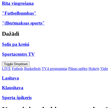
Rīta vingrošana
"Futbolbumbas"
"(Bez)maksas sports"
Dažādi
Solis pa kreisi
Sportacentrs TV
Toggle Dropdown
LIVE
Futbols
Basketbols
TV4 programma
Pilnas spēles
Hokejs
Video
Lasītava
Klausītava
Sporta špikeris