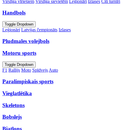
Virslīga vīriešiem
Virslīga sievietēm
Leģionāri
Izlases
Citi turnīri
Handbols
Toggle Dropdown
Leģionāri
Latvijas čempionāts
Izlases
Pludmales volejbols
Motoru sports
Toggle Dropdown
F1
Rallijs
Moto
Spīdvejs
Auto
Paralimpiskais sports
Vieglatlētika
Skeletons
Bobslejs
Biatlons