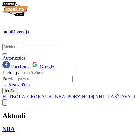
mobilā versija
Autorizēties
Facebook
Google
Lietotājs:
Parole:
→ Reģistrēties
Ienākt
FUTBOLA EIROKAUSI
|
NBA
|
PORZIŅĢIS
|
NHL
|
LASĪTAVA
|
Aktuāli
NBA