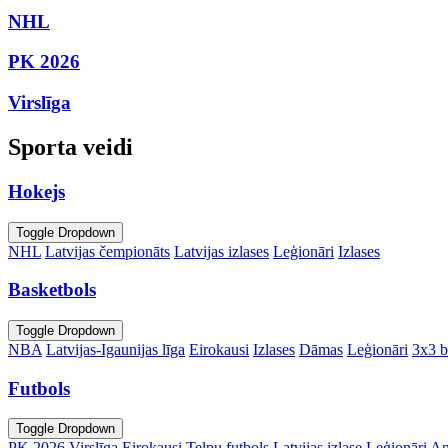
NHL
PK 2026
Virslīga
Sporta veidi
Hokejs
Toggle Dropdown
NHL
Latvijas čempionāts
Latvijas izlases
Leģionāri
Izlases
Basketbols
Toggle Dropdown
NBA
Latvijas-Igaunijas līga
Eirokausi
Izlases
Dāmas
Leģionāri
3x3 b
Futbols
Toggle Dropdown
PK 2026
Virslīga
Eirokausi
Telpu futbols
Latvijas izlase
Leģionāri
An