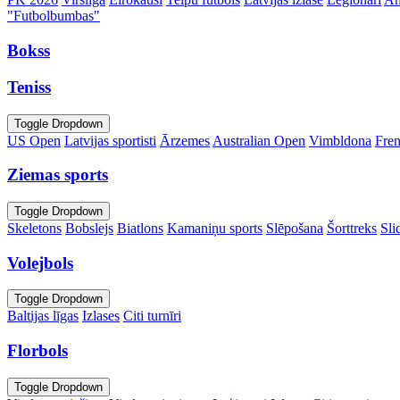
"Futbolbumbas"
Bokss
Teniss
Toggle Dropdown
US Open
Latvijas sportisti
Ārzemes
Australian Open
Vimbldona
Fre
Ziemas sports
Toggle Dropdown
Skeletons
Bobslejs
Biatlons
Kamaniņu sports
Slēpošana
Šorttreks
Sli
Volejbols
Toggle Dropdown
Baltijas līgas
Izlases
Citi turnīri
Florbols
Toggle Dropdown