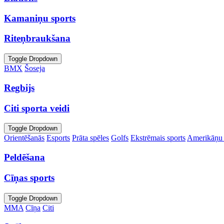
Kamaniņu sports
Riteņbraukšana
Toggle Dropdown
BMX
Šoseja
Regbijs
Citi sporta veidi
Toggle Dropdown
Orientēšanās
Esports
Prāta spēles
Golfs
Ekstrēmais sports
Amerikāņu 
Peldēšana
Cīņas sports
Toggle Dropdown
MMA
Cīņa
Citi