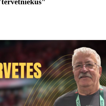
"tērvetniekus"