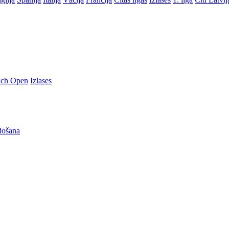
nch Open
Izlases
došana