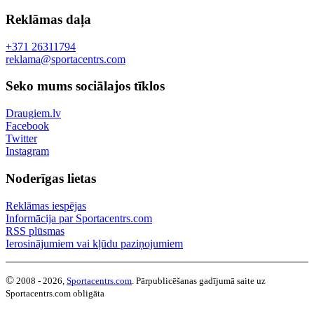
Reklāmas daļa
+371 26311794
reklama@sportacentrs.com
Seko mums sociālajos tīklos
Draugiem.lv
Facebook
Twitter
Instagram
Noderīgas lietas
Reklāmas iespējas
Informācija par Sportacentrs.com
RSS plūsmas
Ierosinājumiem vai kļūdu paziņojumiem
©
2008 - 2026,
Sportacentrs.com
. Pārpublicēšanas gadījumā saite uz
Sportacentrs.com obligāta