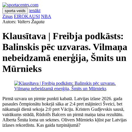
ienākt
sporta veids
Ziņas
EIROKAUSI
NBA
Autors:
Valters Žagata
Klausītava | Freibja podkāsts:
Balinskis pēc uzvaras. Vilmaņa
nebeidzamā enerģija, Šmits un
Mūrnieks
Pirmā uzvara un pirmie punkti kabatā. Latvijas izlase 2026. gada
pasaules čempionātu hokejā sāka ar 2:4 pret mājinieci Šveici, bet
nākamajā dienā sekoja 2:0 pret Vāciju. Kristers Gudļevskis sausā,
vairākums strādā, Rūdolfs Balcers un pirmā maiņa taisa rezultātu.
Alberta Šmita loma un sekmes. Olivers Mūrnieks kļūst par Latvijas
izlases rekordistu. Kas gaida turpinājumā?