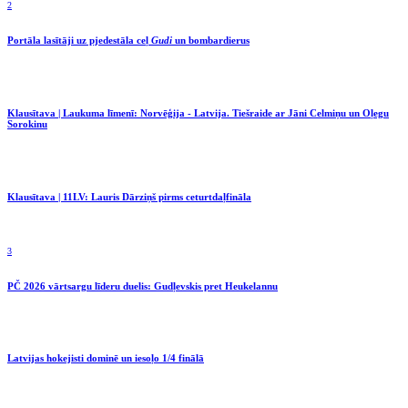
2
Portāla lasītāji uz pjedestāla ceļ
Gudi
un bombardierus
Klausītava | Laukuma līmenī: Norvēģija - Latvija. Tiešraide ar Jāni Celmiņu un Oļegu
Sorokinu
Klausītava | 11LV: Lauris Dārziņš pirms ceturtdaļfināla
3
PČ 2026 vārtsargu līderu duelis: Gudļevskis pret Heukelannu
Latvijas hokejisti dominē un iesoļo 1/4 finālā