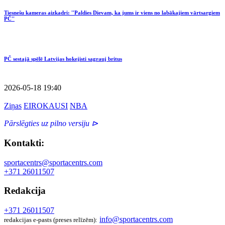
Tiesnešu kameras aizkadri: ''Paldies Dievam, ka jums ir viens no labākajiem vārtsargiem
PČ''
PČ sestajā spēlē Latvijas hokejisti sagrauj britus
2026-05-18 19:40
Ziņas
EIROKAUSI
NBA
Pārslēgties uz pilno versiju ⊳
Kontakti:
sportacentrs@sportacentrs.com
+371 26011507
Redakcija
+371 26011507
info@sportacentrs.com
redakcijas e-pasts (preses relīzēm):