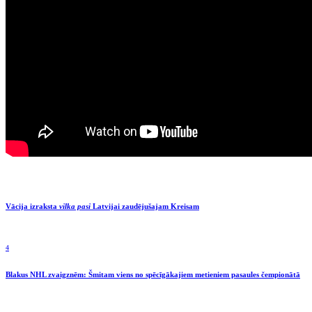
Vācija izraksta
vilka pasi
Latvijai zaudējušajam Kreisam
4
Blakus NHL zvaigznēm: Šmitam viens no spēcīgākajiem metieniem pasaules čempionātā