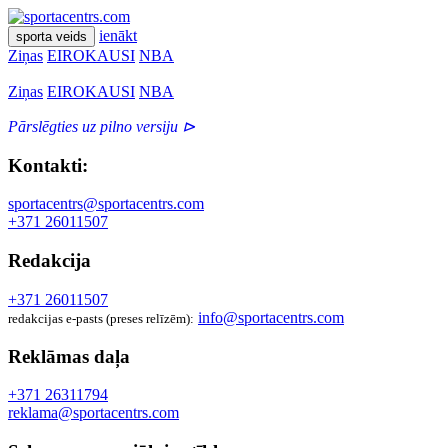
ienākt
sporta veids
Ziņas
EIROKAUSI
NBA
Ziņas
EIROKAUSI
NBA
Pārslēgties uz pilno versiju ⊳
Kontakti:
sportacentrs@sportacentrs.com
+371 26011507
Redakcija
+371 26011507
info@sportacentrs.com
redakcijas e-pasts (preses relīzēm):
Reklāmas daļa
+371 26311794
reklama@sportacentrs.com