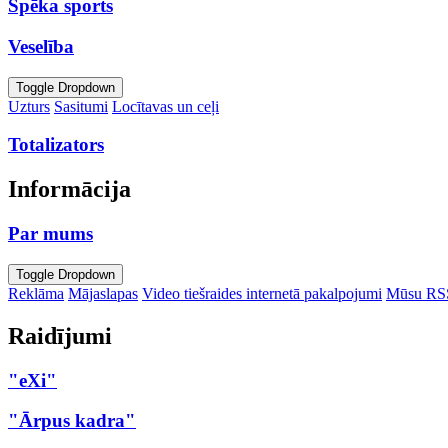
Spēka sports
Veselība
Toggle Dropdown
Uzturs
Sasitumi
Locītavas un ceļi
Totalizators
Informācija
Par mums
Toggle Dropdown
Reklāma
Mājaslapas
Video tiešraides internetā pakalpojumi
Mūsu RS
Raidījumi
"eXi"
"Ārpus kadra"