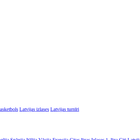
asketbols
Latvijas izlases
Latvijas turnīri
glija
Spānija
Itālija
Vācija
Francija
Citas līgas
Izlases
1. līga
Citi Latvij