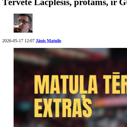
Tērvetē Lāčplēsis, protams, ir G
2026-05-17 12:07
Jānis Matulis