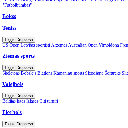
"Futbolbumbas"
Bokss
Teniss
Toggle Dropdown
US Open
Latvijas sportisti
Ārzemes
Australian Open
Vimbldona
Fre
Ziemas sports
Toggle Dropdown
Skeletons
Bobslejs
Biatlons
Kamaniņu sports
Slēpošana
Šorttreks
Sli
Volejbols
Toggle Dropdown
Baltijas līgas
Izlases
Citi turnīri
Florbols
Toggle Dropdown