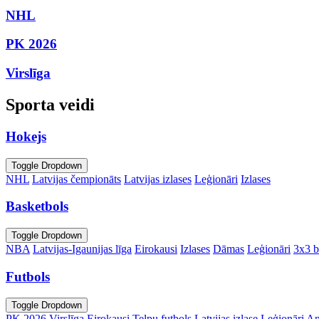
NHL
PK 2026
Virslīga
Sporta veidi
Hokejs
Toggle Dropdown
NHL
Latvijas čempionāts
Latvijas izlases
Leģionāri
Izlases
Basketbols
Toggle Dropdown
NBA
Latvijas-Igaunijas līga
Eirokausi
Izlases
Dāmas
Leģionāri
3x3 b
Futbols
Toggle Dropdown
PK 2026
Virslīga
Eirokausi
Telpu futbols
Latvijas izlase
Leģionāri
An