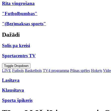
Rīta vingrošana
"Futbolbumbas"
"(Bez)maksas sports"
Dažādi
Solis pa kreisi
Sportacentrs TV
Toggle Dropdown
LIVE
Futbols
Basketbols
TV4 programma
Pilnas spēles
Hokejs
Video
Lasītava
Klausītava
Sporta špikeris