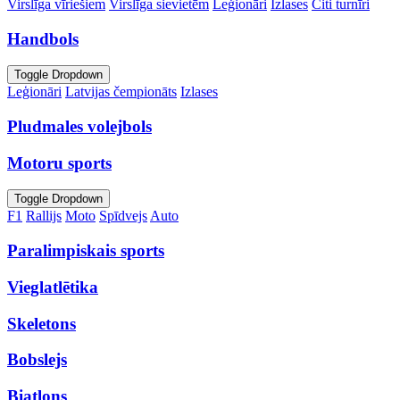
Virslīga vīriešiem
Virslīga sievietēm
Leģionāri
Izlases
Citi turnīri
Handbols
Toggle Dropdown
Leģionāri
Latvijas čempionāts
Izlases
Pludmales volejbols
Motoru sports
Toggle Dropdown
F1
Rallijs
Moto
Spīdvejs
Auto
Paralimpiskais sports
Vieglatlētika
Skeletons
Bobslejs
Biatlons