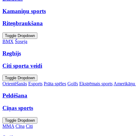
Kamaniņu sports
Riteņbraukšana
Toggle Dropdown
BMX
Šoseja
Regbijs
Citi sporta veidi
Toggle Dropdown
Orientēšanās
Esports
Prāta spēles
Golfs
Ekstrēmais sports
Amerikāņu 
Peldēšana
Cīņas sports
Toggle Dropdown
MMA
Cīņa
Citi