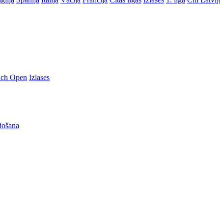
nch Open
Izlases
došana