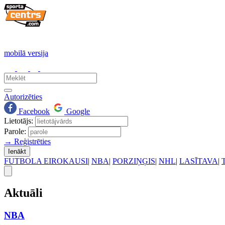
mobilā versija
Autorizēties
Facebook
Google
Lietotājs:
Parole:
→ Reģistrēties
Ienākt
FUTBOLA EIROKAUSI
|
NBA
|
PORZIŅĢIS
|
NHL
|
LASĪTAVA
|
Aktuāli
NBA