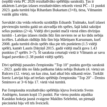
(septītā vieta PČ 2026 rezultatīvāko spēlētāju sarakstā). Tas ir
atkārtots Latvijas izlases rezultativitātes rekords vienā PČ - 11 punkti
2023. gada turnīrā bija Rihardam Bukartam (3+8), tiesa, Vilmanim
vairāk gūtu vārtu.
Savukārt cita veida rekordu uzstādījis Eduards Tralmaks, kurš izlasei
pievienojās turnīra gaitā un aizvadīja trīs spēles, šajā laikā sakrājot
sešus punktus (2+4). Vidēji divi punkti mačā vienā elites divīzijas
turnīrā - Latvijas izlases rindās līdz šim neviens ne ar ko tādu nebija
izcēlies. Labākais rādītājs līdz šim bija Mārtiņam Karsumam, kurš
2008. gada turnīrā divās spēlēs tika pie trīs punktiem (1.5 vidēji
spēlē), kamēr Lauris Dārziņš 2015. gadā vidēji mačā guva 1.43
punktus (7 spēlēs 3+7). Šī saraksta ceturtajā vietā ir Vilmanis ar savu
šogad paveikto (1.38 punkti vidēji spēlē).
Divi spēlētāji pasaules čempionāta "Top 10" punktu guvēju sarakstā
- 2023. gadā tālu no šāda patīkama fakta nebija Bukarts (4. vieta) un
Balcers (12. vieta), un kas zina, kad atkal būs nākamā reize. Turklāt
šoreiz Latvijai bija arī trešais spēlētājs čempionāta "Top 20" - Deniss
Smirnovs ar 3+6 bija 17. vietā visā turnīrā.
Par čempionāta rezultatīvāko spēlētāju kļuva šveicietis Svens
Andrigeto, kuram kopā 15 punkti. Par vienu punktu atpalika
Kanādas hokeja jaunā zvaigzne Maklīns Selebrīni, un pirmajā
pieciniekā bija vēl trīs šveicieši.