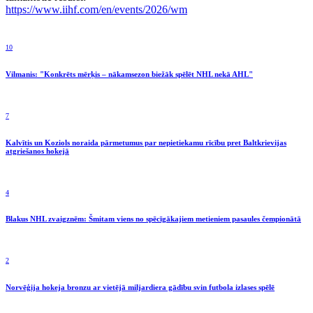
https://www.iihf.com/en/events/2026/wm
10
Vilmanis: "Konkrēts mērķis – nākamsezon biežāk spēlēt NHL nekā AHL"
7
Kalvītis un Koziols noraida pārmetumus par nepietiekamu rīcību pret Baltkrievijas
atgriešanos hokejā
4
Blakus NHL zvaigznēm: Šmitam viens no spēcīgākajiem metieniem pasaules čempionātā
2
Norvēģija hokeja bronzu ar vietējā miljardiera gādību svin futbola izlases spēlē