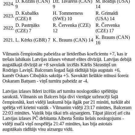
D. Kozins (CAN)
Dž. Tavaress (CAN)
M. Boldijs (USA)
2024.
9
9
14
D. Kubalīks
H. Tommerness
R. Grimaldi
2023.
(CZE) 8
(SWE) 10
(USA) 14
D. Pastrņāks
R. Červenka (CZE)
R. Červenka
2022.
(CZE) 7
12
(CZE) 17
K. Brauns (CAN)
2021.
L. Kērks (GBR) 7
K. Brauns (CAN) 14
16
Vilmanis čempionātu pabeidza ar lietderības koeficientu +7, kas ir
trešais labākais Latvijas izlases vēsturē elites divīzijā. Latvijas debijā
augstākajā divīzijā ar +8 savulaik izcēlās Kārlis Skrastiņš un
Rodrigo Laviņš. Balceram šogad šajā rādītājā bija augstais +6,
kamēr Oskars Cibuļskis sakrāja +5. Savukārt lielākie mīnusi šoreiz
Oskaram Batņam - viņš turnīru pabeidz ar -4.
Latvijas izlases līderi izcēlās arī turnīra noslogotāko spēlētāju
sarakstā. Vilmanis un Balcers bija divi vienīgie uzbrucēji šajā
čempionātā, kuri vidēji laukumā bija ilgāk par 21 minūti, turklāt abi
spēlēja vēl krietni vairāk - Vilmanim vidēji 23:17 minūtes, Balceram
22:03 minūtes. Vairāk bija tikai trīs aizsargiem. Tāpat jāizceļ arī cita
Latvijas izlases PČ debitanta Alberta Šmita lielais noslogojums -
vidēji mačā viņš nospēlēja 21:47 minūtes, kas bija astotais
augstākais rādītājs visu aizsargu vidū.