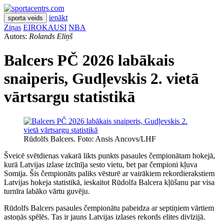
ienākt
sporta veids
Ziņas
EIROKAUSI
NBA
Autors:
Rolands Eliņš
Balcers PČ 2026 labākais
snaiperis, Gudļevskis 2. vietā
vārtsargu statistikā
Rūdolfs Balcers. Foto: Ansis Ancovs/LHF
Šveicē svētdienas vakarā likts punkts pasaules čempionātam hokejā,
kurā Latvijas izlase izcīnīja sesto vietu, bet par čempioni kļuva
Somija. Šis čempionāts paliks vēsturē ar vairākiem rekordierakstiem
Latvijas hokeja statistikā, ieskaitot Rūdolfa Balcera kļūšanu par visa
turnīra labāko vārtu guvēju.
Rūdolfs Balcers pasaules čempionātu pabeidza ar septiņiem vārtiem
astoņās spēlēs. Tas ir jauns Latvijas izlases rekords elites divīzijā.