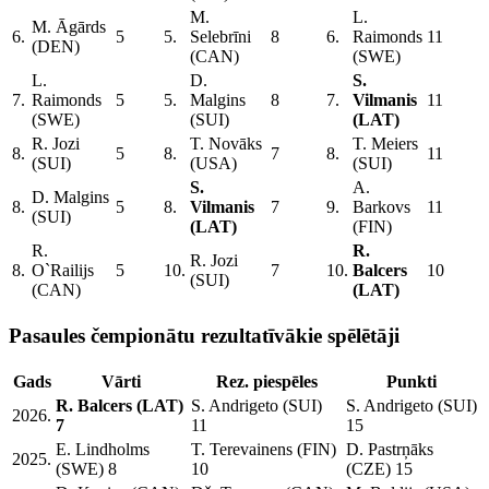
M.
L.
M. Āgārds
6.
5
5.
Selebrīni
8
6.
Raimonds
11
(DEN)
(CAN)
(SWE)
L.
D.
S.
7.
Raimonds
5
5.
Malgins
8
7.
Vilmanis
11
(SWE)
(SUI)
(LAT)
R. Jozi
T. Novāks
T. Meiers
8.
5
8.
7
8.
11
(SUI)
(USA)
(SUI)
S.
A.
D. Malgins
8.
5
8.
Vilmanis
7
9.
Barkovs
11
(SUI)
(LAT)
(FIN)
R.
R.
R. Jozi
8.
O`Railijs
5
10.
7
10.
Balcers
10
(SUI)
(CAN)
(LAT)
Pasaules čempionātu rezultatīvākie spēlētāji
Gads
Vārti
Rez. piespēles
Punkti
R. Balcers (LAT)
S. Andrigeto (SUI)
S. Andrigeto (SUI)
2026.
7
11
15
E. Lindholms
T. Terevainens (FIN)
D. Pastrņāks
2025.
(SWE) 8
10
(CZE) 15