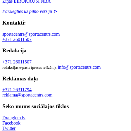
Ziņas
EIROKAUSI
NBA
Pārslēgties uz pilno versiju ⊳
Kontakti:
sportacentrs@sportacentrs.com
+371 26011507
Redakcija
+371 26011507
info@sportacentrs.com
redakcijas e-pasts (preses relīzēm):
Reklāmas daļa
+371 26311794
reklama@sportacentrs.com
Seko mums sociālajos tīklos
Draugiem.lv
Facebook
Twitter