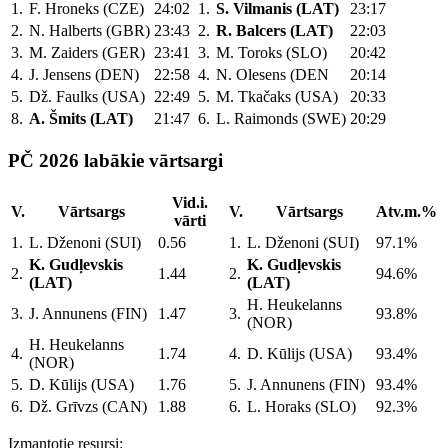
1.
F. Hroneks (CZE)
24:02
1.
S. Vilmanis (LAT)
23:17
2.
N. Halberts (GBR)
23:43
2.
R. Balcers (LAT)
22:03
3.
M. Zaiders (GER)
23:41
3.
M. Toroks (SLO)
20:42
4.
J. Jensens (DEN)
22:58
4.
N. Olesens (DEN
20:14
5.
Dž. Faulks (USA)
22:49
5.
M. Tkačaks (USA)
20:33
8.
A. Šmits (LAT)
21:47
6.
L. Raimonds (SWE)
20:29
PČ 2026 labākie vārtsargi
Vid.i.
V.
Vārtsargs
V.
Vārtsargs
Atv.m.%
vārti
1.
L. Dženoni (SUI)
0.56
1.
L. Dženoni (SUI)
97.1%
K. Gudļevskis
K. Gudļevskis
2.
1.44
2.
94.6%
(LAT)
(LAT)
H. Heukelanns
3.
J. Annunens (FIN)
1.47
3.
93.8%
(NOR)
H. Heukelanns
4.
1.74
4.
D. Kūlijs (USA)
93.4%
(NOR)
5.
D. Kūlijs (USA)
1.76
5.
J. Annunens (FIN)
93.4%
6.
Dž. Grīvzs (CAN)
1.88
6.
L. Horaks (SLO)
92.3%
Izmantotie resursi: