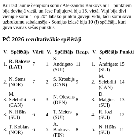
Kur tad jaunie čempioni somi? Aleksandrs Barkovs ar 11 punktiem
bija devītajā vietā, un Jese Puljujervi bija 15. vietā. Viņi bija divi
vienīgie somi "Top 20" labāko punktu guvēju vidū, taču somi savu
uzbrukumu sabalansēja - Somijas izlasē bija 10 (!) spēlētāji, kuri
guva vismaz sešus punktus.
PČ 2026 rezultatīvākie spēlētāji
V.
Spēlētājs
Vārti
V.
Spēlētājs
Rez.p.
V.
Spēlētājs
Punkti
S.
S.
R. Balcers
1.
7
1.
Andrigeto
11
1.
Andrigeto
15
(LAT)
(SUI)
(SUI)
M.
N. Stēns
S. Krosbijs
2.
7
2.
9
2.
Selebrīni
14
(NOR)
(CAN)
(CAN)
M.
D.
N. Olesens
3.
Selebrīni
6
3.
8
3.
Malgins
13
(DEN)
(CAN)
(SUI)
N. Hišīrs
T. Meiers
R. Jozi
3.
6
4.
8
4.
12
(SUI)
(SUI)
(SUI)
A.
T. Koblars
N. Hišīrs
3.
6
5.
Barkovs
8
5.
11
(NOR)
(SUI)
(FIN)