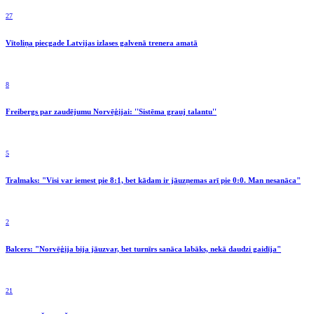
27
Vītoliņa piecgade Latvijas izlases galvenā trenera amatā
8
Freibergs par zaudējumu Norvēģijai: ''Sistēma grauj talantu''
5
Tralmaks: "Visi var iemest pie 8:1, bet kādam ir jāuzņemas arī pie 0:0. Man nesanāca"
2
Balcers: "Norvēģija bija jāuzvar, bet turnīrs sanāca labāks, nekā daudzi gaidīja"
21