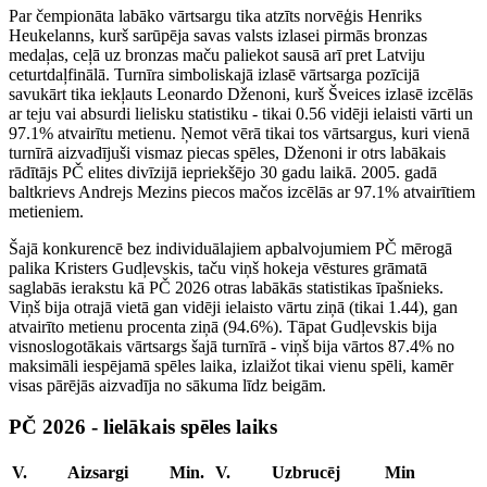
Par čempionāta labāko vārtsargu tika atzīts norvēģis Henriks
Heukelanns, kurš sarūpēja savas valsts izlasei pirmās bronzas
medaļas, ceļā uz bronzas maču paliekot sausā arī pret Latviju
ceturtdaļfinālā. Turnīra simboliskajā izlasē vārtsarga pozīcijā
savukārt tika iekļauts Leonardo Dženoni, kurš Šveices izlasē izcēlās
ar teju vai absurdi lielisku statistiku - tikai 0.56 vidēji ielaisti vārti un
97.1% atvairītu metienu. Ņemot vērā tikai tos vārtsargus, kuri vienā
turnīrā aizvadījuši vismaz piecas spēles, Dženoni ir otrs labākais
rādītājs PČ elites divīzijā iepriekšējo 30 gadu laikā. 2005. gadā
baltkrievs Andrejs Mezins piecos mačos izcēlās ar 97.1% atvairītiem
metieniem.
Šajā konkurencē bez individuālajiem apbalvojumiem PČ mērogā
palika Kristers Gudļevskis, taču viņš hokeja vēstures grāmatā
saglabās ierakstu kā PČ 2026 otras labākās statistikas īpašnieks.
Viņš bija otrajā vietā gan vidēji ielaisto vārtu ziņā (tikai 1.44), gan
atvairīto metienu procenta ziņā (94.6%). Tāpat Gudļevskis bija
visnoslogotākais vārtsargs šajā turnīrā - viņš bija vārtos 87.4% no
maksimāli iespējamā spēles laika, izlaižot tikai vienu spēli, kamēr
visas pārējās aizvadīja no sākuma līdz beigām.
PČ 2026 - lielākais spēles laiks
V.
Aizsargi
Min.
V.
Uzbrucēj
Min