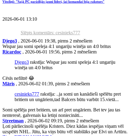
Vītoliņš: "Šajā PČ parādījās jauni līderi, šai komandai bija raksturs"
2026-06-01 13:10
Slēpts komentārs: cesinieks777
Djego3
, 2026-06-01 19:38, pirms 2 mēnešiem
Wispar jau somi speleja 4:1 ungariju winēja un 4:0 britus
Ricardoc
, 2026-06-01 19:56, pirms 2 mēnešiem
Djego3
rakstīja: Wispar jau somi speleja 4:1 ungariju
winēja un 4:0 britus
Cēsīs nefiltrē 😂
Māris
, 2026-06-02 01:39, pirms 2 mēnešiem
cesinieks777
rakstīja: ..ja somi un kanādieši spēlētu pret
britiem un ungāriem,tad Balcers būtu varbūt 15.vietā...
Somi spēlēja pret britiem, un arī pret ungāriem. Bet tev jau tas
nenteresē, galvenais ka letiņi noniecināti...
Streetman
, 2026-06-02 09:19, pirms 2 mēnešiem
Ļoti pārliecinoši spēlēja Kristers. Diez kādas iespējas viņam vēl
uzspēlēt NHL. Jūtu, ka viņs būtu vēl stabilāks par Elvi un Artūru.