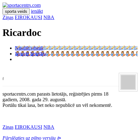
ienākt
sporta veids
Ziņas
EIROKAUSI
NBA
Ricardoc
Nosūtīt vēstuli
Ignorēt lietotāju
f
sportacentrs.com parasts lietotājs, reģistrējies pirms 18
gadiem, 2008. gada 29. augustā.
Portālu tikai lasa, bet neko nepublicē un vēl nekomentē.
Ziņas
EIROKAUSI
NBA
Pārslēgties uz pilno versiju ⊳