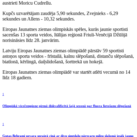
austrieti Moricu Cudrellu.
Kupčs uzvarētājam zaudēja 5,90 sekundes, Zvejnieks - 6,29
sekundes un Allens - 10,32 sekundes.
Eiropas Jaunatnes ziemas olimpiskās spēles, kurās jaunie sportisti
sacenšas 13 sporta veidos, Itālijas reģionā Friuli-Venēcijā Džūlijā
norisināsies līdz 28. janvārim.
Latviju Eiropas Jaunatnes ziemas olimpiādē pārstāv 59 sportisti
astoņos sporta veidos - frīstailā, kalnu slēpošanā, distanču slēpošanā,
biatlonā, kērlingā, daiļslidošanā, šorttrekā un hokejā.
Eiropas Jaunatnes ziemas olimpiādē var startēt atlēti vecumā no 14
līdz 18 gadiem.
1
Olimpiskā vicečempione pirmā diskvalificētā šajā sezonā par fluora lietošanu slēpošanā
1
Gutas-Behrami uzvara spraigā cīņā ar divu simtdaļu pārsvaru milzu slalomā iesāk jauno