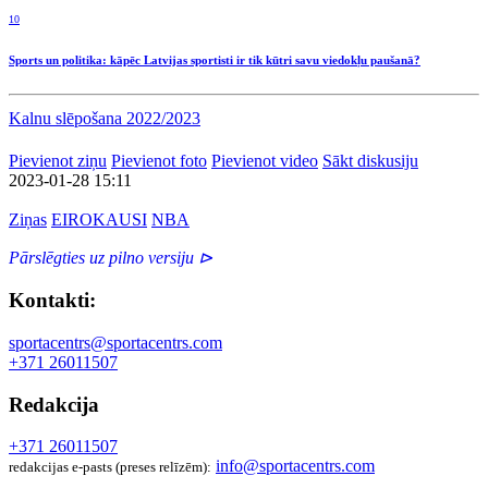
10
Sports un politika: kāpēc Latvijas sportisti ir tik kūtri savu viedokļu paušanā?
Kalnu slēpošana 2022/2023
Pievienot ziņu
Pievienot foto
Pievienot video
Sākt diskusiju
2023-01-28 15:11
Ziņas
EIROKAUSI
NBA
Pārslēgties uz pilno versiju ⊳
Kontakti:
sportacentrs@sportacentrs.com
+371 26011507
Redakcija
+371 26011507
info@sportacentrs.com
redakcijas e-pasts (preses relīzēm):