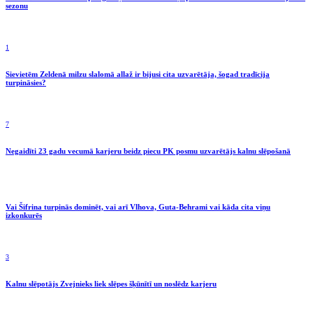
sezonu
1
Sievietēm Zeldenā milzu slalomā allaž ir bijusi cita uzvarētāja, šogad tradīcija
turpināsies?
7
Negaidīti 23 gadu vecumā karjeru beidz piecu PK posmu uzvarētājs kalnu slēpošanā
Vai Šifrina turpinās dominēt, vai arī Vlhova, Guta-Behrami vai kāda cita viņu
izkonkurēs
3
Kalnu slēpotājs Zvejnieks liek slēpes šķūnītī un noslēdz karjeru