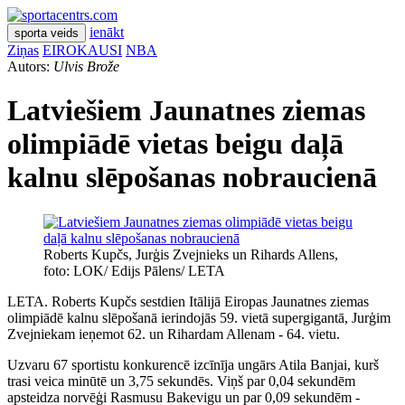
ienākt
sporta veids
Ziņas
EIROKAUSI
NBA
Autors:
Ulvis Brože
Latviešiem Jaunatnes ziemas
olimpiādē vietas beigu daļā
kalnu slēpošanas nobraucienā
Roberts Kupčs, Jurģis Zvejnieks un Rihards Allens,
foto: LOK/ Edijs Pālens/ LETA
LETA. Roberts Kupčs sestdien Itālijā Eiropas Jaunatnes ziemas
olimpiādē kalnu slēpošanā ierindojās 59. vietā supergigantā, Jurģim
Zvejniekam ieņemot 62. un Rihardam Allenam - 64. vietu.
Uzvaru 67 sportistu konkurencē izcīnīja ungārs Atila Banjai, kurš
trasi veica minūtē un 3,75 sekundēs. Viņš par 0,04 sekundēm
apsteidza norvēģi Rasmusu Bakevigu un par 0,09 sekundēm -