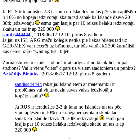
iedzīvotāju kopējo skaitu?
Ja RUS ir ieradušies 2-3 tk fanu no Islandes un tas pēc viņu aplēsēm
ir 10% no kopējā iedzīvotāju skaita tad sanāk ka Islandē dzīvo 20-
30tk iedzīvotāju
esmu gan lasījis par 10 reizes lielāku iedzīvotāju
skaitu un tas ir ap 320 000
sandis444444
, 2018-06-17 12:10, pirms 8 gadiem
Ja jau uz ISL-ARG maču kolēģis netika pie liekas biļetes tad uz
GER-MEX var necerēt uz brīnumu, tur būs vairāk kā 300 žurnālisti
kas cerēs uz šo "waiting list" biļeti.
Žurnālistu vietu skaits stadionā ir atkarīgs arī no tā cik liels ir pats
stadions? Vai ir viens "ciets" cipars uz visiem stadioniem un punkts?
Arkādijs Birjuks
, 2018-06-17 12:12, pirms 8 gadiem
sandis444444
rakstīja: Islandietēm ar matemātiku ir
problēmas vai viņas nezin savas valsts iedzīvotāju
kopējo skaitu?
Ja RUS ir ieradušies 2-3 tk fanu no Islandes un tas pēc
viņu aplēsēm ir 10% no kopējā iedzīvotāju skaita tad
sanāk ka Islandē dzīvo 20-30tk iedzīvotāju
esmu gan
lasījis par 10 reizes lielāku iedzīvotāju skaitu un tas ir ap
320 000