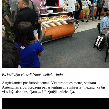
Es izstāvēju vēl salīdzinoši nelielu rindu
Atgriežamies pie futbola tēmas. Vēl atrodoties metro, sajutām
Argentīnas elpu. Redzēju pat argentīnieti ratiņkrēslā - nezinu, kā tas
viss loģistiski iespējams... Līdzjutēji uzdziedāja.