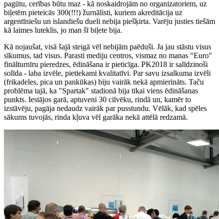
pagūtu, cerības būtu maz - kā noskaidrojām no organizatoriem, uz
biļetēm pieteicās 300(!!!) žurnālisti, kuriem akreditācija uz
argentīniešu un islandiešu dueli nebija piešķirta. Varēju justies tiešām
kā laimes luteklis, jo man šī biļete bija.
Kā nojaušat, visā šajā steigā vēl nebijām paēduši. Ja jau stāstu visus
sīkumus, tad visus. Parasti mediju centros, vismaz no manas "Euro"
finālturnīru pieredzes, ēdināšana ir pieticīga. PK2018 ir salīdzinoši
solīda - laba izvēle, pietiekami kvalitatīvi. Par savu izsalkuma izvēli
(frikadeles, pica un pankūkas) biju vairāk nekā apmierināts. Taču
problēma tajā, ka "Spartak" stadionā bija tikai viens ēdināšanas
punkts. Iestājos garā, aptuveni 30 cilvēku, rindā un, kamēr to
izstāvēju, pagāja nedaudz vairāk par pusstundu. Vēlāk, kad spēles
sākums tuvojās, rinda kļuva vēl garāka nekā attēlā redzamā.