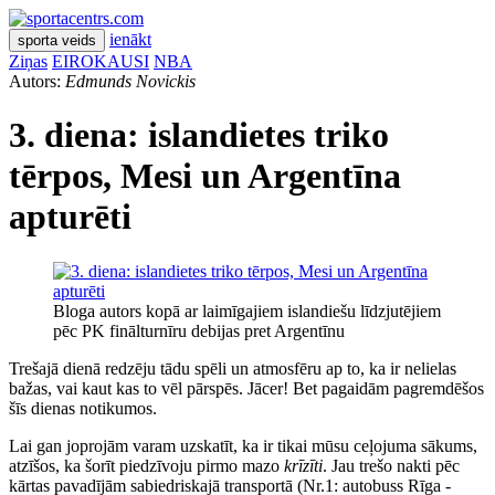
ienākt
sporta veids
Ziņas
EIROKAUSI
NBA
Autors:
Edmunds Novickis
3. diena: islandietes triko
tērpos, Mesi un Argentīna
apturēti
Bloga autors kopā ar laimīgajiem islandiešu līdzjutējiem
pēc PK finālturnīru debijas pret Argentīnu
Trešajā dienā redzēju tādu spēli un atmosfēru ap to, ka ir nelielas
bažas, vai kaut kas to vēl pārspēs. Jācer! Bet pagaidām pagremdēšos
šīs dienas notikumos.
Lai gan joprojām varam uzskatīt, ka ir tikai mūsu ceļojuma sākums,
atzīšos, ka šorīt piedzīvoju pirmo mazo
krīzīti
. Jau trešo nakti pēc
kārtas pavadījām sabiedriskajā transportā (Nr.1: autobuss Rīga -