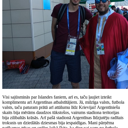
Visi sajūsminās par Islandes faniem, arī es, taču ļaujiet izteikt
komplimentu arī Argentīnas atbalstītājiem. Jā, milzīga valsts, futbola
valsts, taču paturam prātā arī attālumu līdz Krievijai! Argentīniešu
skaits bija mērāms daudzos tūkstošos, vairums stadiona teritorijas
bija zilibaltās krāsās. Arī pašā stadionā Argentīnas līdzjutēju radītais
troksnis un dziedātās dziesmas bija iespaidīgas. Mani pārņēma
patīkamas trīsas un spēles laikā šķita, ka diez vai varu no futbola