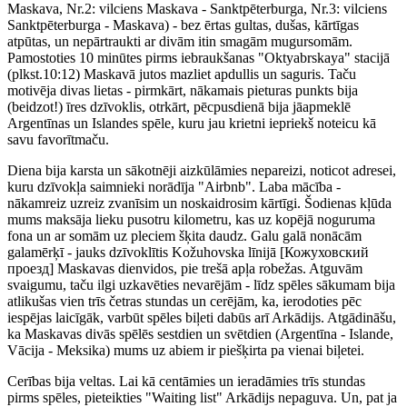
Maskava, Nr.2: vilciens Maskava - Sanktpēterburga, Nr.3: vilciens
Sanktpēterburga - Maskava) - bez ērtas gultas, dušas, kārtīgas
atpūtas, un nepārtraukti ar divām itin smagām mugursomām.
Pamostoties 10 minūtes pirms iebraukšanas "Oktyabrskaya" stacijā
(plkst.10:12) Maskavā jutos mazliet apdullis un saguris. Taču
motivēja divas lietas - pirmkārt, nākamais pieturas punkts bija
(beidzot!) īres dzīvoklis, otrkārt, pēcpusdienā bija jāapmeklē
Argentīnas un Islandes spēle, kuru jau krietni iepriekš noteicu kā
savu favorītmaču.
Diena bija karsta un sākotnēji aizkūlāmies nepareizi, noticot adresei,
kuru dzīvokļa saimnieki norādīja "Airbnb". Laba mācība -
nākamreiz uzreiz zvanīsim un noskaidrosim kārtīgi. Šodienas kļūda
mums maksāja lieku pusotru kilometru, kas uz kopējā noguruma
fona un ar somām uz pleciem šķita daudz. Galu galā nonācām
galamērķī - jauks dzīvoklītis Kožuhovska līnijā [Кожуховский
проезд] Maskavas dienvidos, pie trešā apļa robežas. Atguvām
svaigumu, taču ilgi uzkavēties nevarējām - līdz spēles sākumam bija
atlikušas vien trīs četras stundas un cerējām, ka, ierodoties pēc
iespējas laicīgāk, varbūt spēles biļeti dabūs arī Arkādijs. Atgādināšu,
ka Maskavas divās spēlēs sestdien un svētdien (Argentīna - Islande,
Vācija - Meksika) mums uz abiem ir piešķirta pa vienai biļetei.
Cerības bija veltas. Lai kā centāmies un ieradāmies trīs stundas
pirms spēles, pieteikties "Waiting list" Arkādijs nepaguva. Un, pat ja