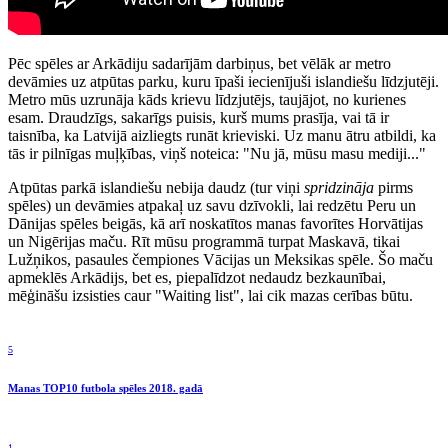
Pēc spēles ar Arkādiju sadarījām darbiņus, bet vēlāk ar metro
devāmies uz atpūtas parku, kuru īpaši iecienījuši islandiešu līdzjutēji.
Metro mūs uzrunāja kāds krievu līdzjutējs, taujājot, no kurienes
esam. Draudzīgs, sakarīgs puisis, kurš mums prasīja, vai tā ir
taisnība, ka Latvijā aizliegts runāt krieviski. Uz manu ātru atbildi, ka
tās ir pilnīgas muļķības, viņš noteica: "Nu jā, mūsu masu mediji..."
Atpūtas parkā islandiešu nebija daudz (tur viņi
spridzināja
pirms
spēles) un devāmies atpakaļ uz savu dzīvokli, lai redzētu Peru un
Dānijas spēles beigās, kā arī noskatītos manas favorītes Horvātijas
un Nigērijas maču. Rīt mūsu programmā turpat Maskavā, tikai
Lužņikos, pasaules čempiones Vācijas un Meksikas spēle. Šo maču
apmeklēs Arkādijs, bet es, piepalīdzot nedaudz bezkaunībai,
mēģināšu izsisties caur "Waiting list", lai cik mazas cerības būtu.
5
Manas TOP10 futbola spēles 2018. gadā
1