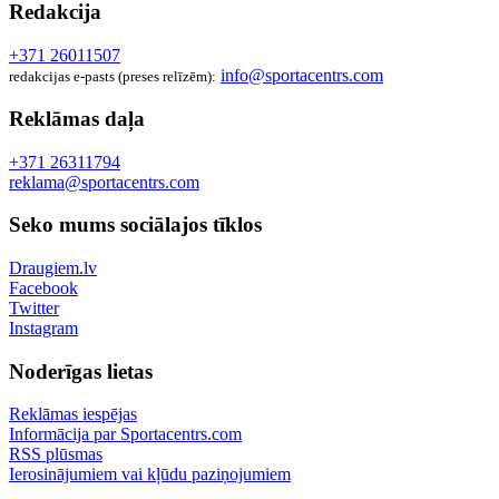
Redakcija
+371 26011507
info@sportacentrs.com
redakcijas e-pasts (preses relīzēm):
Reklāmas daļa
+371 26311794
reklama@sportacentrs.com
Seko mums sociālajos tīklos
Draugiem.lv
Facebook
Twitter
Instagram
Noderīgas lietas
Reklāmas iespējas
Informācija par Sportacentrs.com
RSS plūsmas
Ierosinājumiem vai kļūdu paziņojumiem