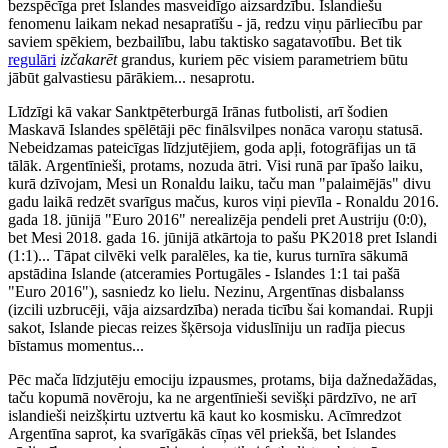
bezspēcīga pret Islandes masveidīgo aizsardzību. Islandiešu
fenomenu laikam nekad nesapratīšu - jā, redzu viņu pārliecību par
saviem spēkiem, bezbailību, labu taktisko sagatavotību. Bet tik
regulāri
izčakarēt
grandus, kuriem pēc visiem parametriem būtu
jābūt galvastiesu pārākiem... nesaprotu.
Līdzīgi kā vakar Sanktpēterburgā Irānas futbolisti, arī šodien
Maskavā Islandes spēlētāji pēc finālsvilpes nonāca varoņu statusā.
Nebeidzamas pateicīgas līdzjutējiem, goda apļi, fotogrāfijas un tā
tālāk. Argentīnieši, protams, nozuda ātri. Visi runā par īpašo laiku,
kurā dzīvojam, Mesi un Ronaldu laiku, taču man "palaimējās" divu
gadu laikā redzēt svarīgus mačus, kuros viņi pievīla - Ronaldu 2016.
gada 18. jūnijā "Euro 2016" nerealizēja pendeli pret Austriju (0:0),
bet Mesi 2018. gada 16. jūnijā atkārtoja to pašu PK2018 pret Islandi
(1:1)... Tāpat cilvēki velk paralēles, ka tie, kurus turnīra sākumā
apstādina Islande (atceramies Portugāles - Islandes 1:1 tai pašā
"Euro 2016"), sasniedz ko lielu. Nezinu, Argentīnas disbalanss
(izcili uzbrucēji, vāja aizsardzība) nerada ticību šai komandai. Rupji
sakot, Islande piecas reizes šķērsoja viduslīniju un radīja piecus
bīstamus momentus...
Pēc mača līdzjutēju emociju izpausmes, protams, bija dažnedažādas,
taču kopumā novēroju, ka ne argentīnieši sevišķi pārdzīvo, ne arī
islandieši neizšķirtu uztvertu kā kaut ko kosmisku. Acīmredzot
Argentīna saprot, ka svarīgākās cīņas vēl priekšā, bet Islandes