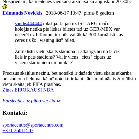
Nospriedām, ka meitenes vienkārši aizmirsa kā angliski ir 20-30tk
Edmunds Novickis
, 2018-06-17 13:47, pirms 8 gadiem
sandis444444
rakstīja: Ja jau uz ISL-ARG maču
kolēģis netika pie liekas biļetes tad uz GER-MEX var
necerēt uz brīnumu, tur būs vairāk kā 300 žurnālisti kas
cerēs uz šo "waiting list" biļeti.
Žurnālistu vietu skaits stadionā ir atkarīgs arī no tā cik
liels ir pats stadions? Vai ir viens "ciets" cipars uz
visiem stadioniem un punkts?
Precīzus skaitļus nezinu, bet noteikti ir dažāds vietu skaits atkarībā
no stadiona lieluma, kā arī noteikti ir kaut kāds minimālais žurnālistu
vietu skaits jeb FIFA prasības.
Ziņas
EIROKAUSI
NBA
Pārslēgties uz pilno versiju ⊳
Kontakti:
sportacentrs@sportacentrs.com
+371 26011507