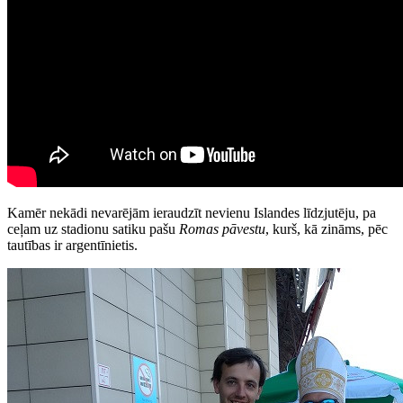
Kamēr nekādi nevarējām ieraudzīt nevienu Islandes līdzjutēju, pa
ceļam uz stadionu satiku pašu
Romas pāvestu
, kurš, kā zināms, pēc
tautības ir argentīnietis.