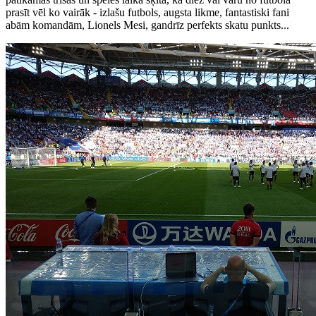
prasīt vēl ko vairāk - izlašu futbols, augsta likme, fantastiski fani
abām komandām, Lionels Mesi, gandrīz perfekts skatu punkts...