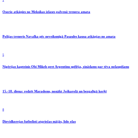
Osorio atkāpies no Meksikas izlases galvenā trenera amata
Polijas treneris Navalka pēc neveiksmīgā Pasaules kausa atkāpjas no amata
5
Nigērijas kapteinis Obi Mikels pret Argentīnu spēlēja, zinādams par tēva nolaupīšanu
15.-18. diena: redzēt Maradonu, nonākt Joškarolā un bezgalīgā korķī
8
Dievidkorejas futbolisti atgriežas mājās, lido olas