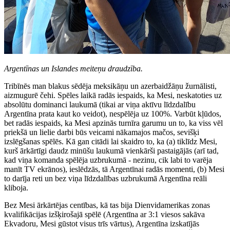
Argentīnas un Islandes meiteņu draudzība.
Tribīnēs man blakus sēdēja meksikāņu un azerbaidžāņu žurnālisti,
aizmugurē čehi. Spēles laikā radās iespaids, ka Mesi, neskatoties uz
absolūtu dominanci laukumā (tikai ar viņa aktīvu līdzdalību
Argentīna prata kaut ko veidot), nespēlēja uz 100%. Varbūt kļūdos,
bet radās iespaids, ka Mesi apzinās turnīra garumu un to, ka viss vēl
priekšā un lielie darbi būs veicami nākamajos mačos, sevišķi
izslēgšanas spēlēs. Kā gan citādi lai skaidro to, ka (a) tiklīdz Mesi,
kurš ārkārtīgi daudz minūšu laukumā vienkārši pastaigājās (arī tad,
kad viņa komanda spēlēja uzbrukumā - nezinu, cik labi to varēja
manīt TV ekrānos), ieslēdzās, tā Argentīnai radās momenti, (b) Mesi
to darīja reti un bez viņa līdzdalības uzbrukumā Argentīna reāli
kliboja.
Bez Mesi ārkārtējas centības, kā tas bija Dienvidamerikas zonas
kvalifikācijas izšķirošajā spēlē (Argentīna ar 3:1 viesos sakāva
Ekvadoru, Mesi gūstot visus trīs vārtus), Argentīna izskatījās