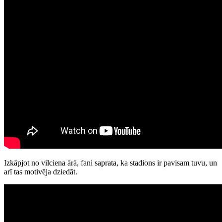
Izkāpjot no vilciena ārā, fani saprata, ka stadions ir pavisam tuvu, un
arī tas motivēja dziedāt.