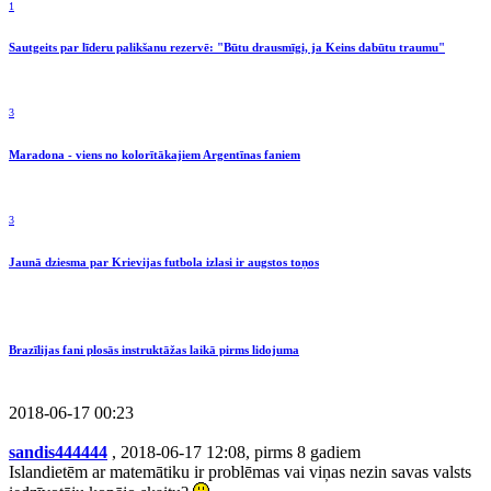
1
Sautgeits par līderu palikšanu rezervē: "Būtu drausmīgi, ja Keins dabūtu traumu"
3
Maradona - viens no kolorītākajiem Argentīnas faniem
3
Jaunā dziesma par Krievijas futbola izlasi ir augstos toņos
Brazīlijas fani plosās instruktāžas laikā pirms lidojuma
2018-06-17 00:23
sandis444444
, 2018-06-17 12:08, pirms 8 gadiem
Islandietēm ar matemātiku ir problēmas vai viņas nezin savas valsts