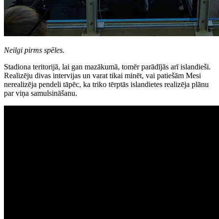
Neilgi pirms spēles.
Stadiona teritorijā, lai gan mazākumā, tomēr parādījās arī islandieši.
Realizēju divas intervijas un varat tikai minēt, vai patiešām Mesi
nerealizēja pendeli tāpēc, ka triko tērptās islandietes realizēja plānu
par viņa samulsināšanu.