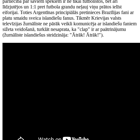
pārliecība par saviem spēkiem ir ne tikai futbolistos, bet arī
līdzjutējos un 1:1 pret futbola grandu neļauj viņu prātos ielīst
eiforijai. Toties Argentīnas principiālās pretinieces Brazīlijas fani ar
platu smaidu sveica islandiešu fanus. Tikmēr Krievijas valsts
televīzijas žurnāliste ne pārāk veikli komunicēja ar islandiešu faniem
sižeta veidošanā, turklāt nesaprata, ka "clap" ir ar paātrinājumu
(žurnāliste islandiešus steidzināja: "Ātrāk! Ātrāk!").