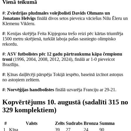
Vienā teikumā
#
:
Zviedrijas pludmales volejbolisti Davids Ohmans un
Jonatans Helvigs
finālā divos setos pieveica vāciešus Nilu Ēleru un
Klemenu Vikleru.
#
: Kenijas skrējēja Feita Kipjegona trešo reizi pēc kārtas triumfēja
1500 metru skrējienā, turklāt laboja pašas sasniegto olimpisko
rekordu.
#
:
ASV futbolistes pēc 12 gadu pārtraukuma kāpa čempionu
tronī
(1996, 2004, 2008, 2012, 2024), finālā ar 1-0 pieveicot
Brazīliju.
#
: Ķīnas daiļlēcēji pārspēja Tokijā iespēto, baseinā izcīnot astoņus
no astoņiem zeltiem.
#
:
Norvēģijas handbolistes
finālā uzvarēja Franciju ar 29-21.
Kopvērtējums 10. augustā (sadalīti 315 no
329 komplektiem)
#
Valsts
Zelts
Sudrabs
Bronza
Summa
1
Ķīna
39
27
24
90