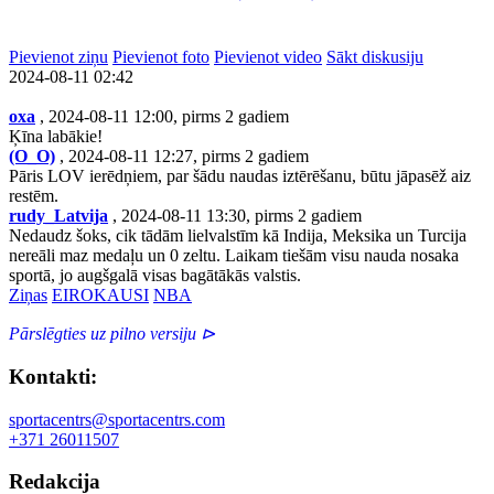
Pievienot ziņu
Pievienot foto
Pievienot video
Sākt diskusiju
2024-08-11 02:42
oxa
, 2024-08-11 12:00, pirms 2 gadiem
Ķīna labākie!
(O_O)
, 2024-08-11 12:27, pirms 2 gadiem
Pāris LOV ierēdņiem, par šādu naudas iztērēšanu, būtu jāpasēž aiz
restēm.
rudy_Latvija
, 2024-08-11 13:30, pirms 2 gadiem
Nedaudz šoks, cik tādām lielvalstīm kā Indija, Meksika un Turcija
nereāli maz medaļu un 0 zeltu. Laikam tiešām visu nauda nosaka
sportā, jo augšgalā visas bagātākās valstis.
Ziņas
EIROKAUSI
NBA
Pārslēgties uz pilno versiju ⊳
Kontakti:
sportacentrs@sportacentrs.com
+371 26011507
Redakcija