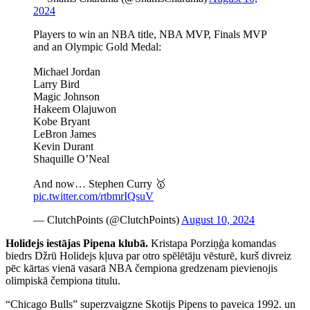
2024
Players to win an NBA title, NBA MVP, Finals MVP
and an Olympic Gold Medal:
Michael Jordan
Larry Bird
Magic Johnson
Hakeem Olajuwon
Kobe Bryant
LeBron James
Kevin Durant
Shaquille O’Neal
And now… Stephen Curry 🥇
pic.twitter.com/rtbmrIQsuV
— ClutchPoints (@ClutchPoints)
August 10, 2024
Holidejs iestājas Pipena klubā.
Kristapa Porziņģa komandas
biedrs Džrū Holidejs kļuva par otro spēlētāju vēsturē, kurš divreiz
pēc kārtas vienā vasarā NBA čempiona gredzenam pievienojis
olimpiskā čempiona titulu.
“Chicago Bulls” superzvaigzne Skotijs Pipens to paveica 1992. un