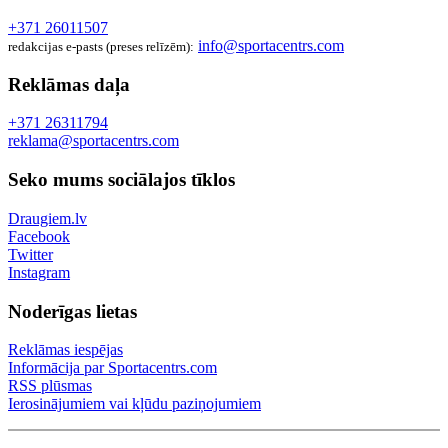
+371 26011507
info@sportacentrs.com
redakcijas e-pasts (preses relīzēm):
Reklāmas daļa
+371 26311794
reklama@sportacentrs.com
Seko mums sociālajos tīklos
Draugiem.lv
Facebook
Twitter
Instagram
Noderīgas lietas
Reklāmas iespējas
Informācija par Sportacentrs.com
RSS plūsmas
Ierosinājumiem vai kļūdu paziņojumiem