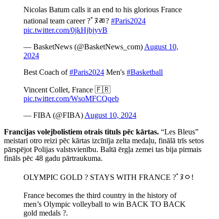
Nicolas Batum calls it an end to his glorious France
national team career ?￰ﾟﾇﾫ?
#Paris2024
pic.twitter.com/0jkHjbjyvB
— BasketNews (@BasketNews_com)
August 10,
2024
Best Coach of
#Paris2024
Men's
#Basketball
Vincent Collet, France 🇫🇷
pic.twitter.com/WsoMFCQqeb
— FIBA (@FIBA)
August 10, 2024
Francijas volejbolistiem otrais tituls pēc kārtas.
“Les Bleus”
meistari otro reizi pēc kārtas izcīnīja zelta medaļu, finālā trīs setos
pārspējot Polijas valstsvienību. Baltā ērgļa zemei tas bija pirmais
fināls pēc 48 gadu pārtraukuma.
OLYMPIC GOLD ? STAYS WITH FRANCE ?￰ﾟﾇﾷ!
France becomes the third country in the history of
men’s Olympic volleyball to win BACK TO BACK
gold medals ?.