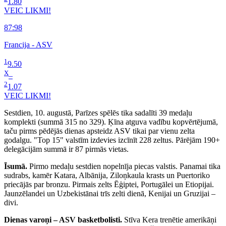
1.80
VEIC LIKMI!
87:98
Francija - ASV
1
9.50
X
–
2
1.07
VEIC LIKMI!
Sestdien, 10. augustā, Parīzes spēlēs tika sadalīti 39 medaļu
komplekti (summā 315 no 329). Ķīna atguva vadību kopvērtējumā,
taču pirms pēdējās dienas apsteidz ASV tikai par vienu zelta
godalgu. "Top 15" valstīm izdevies izcīnīt 228 zeltus. Pārējām 190+
delegācijām summā ir 87 pirmās vietas.
Īsumā.
Pirmo medaļu sestdien nopelnīja piecas valstis. Panamai tika
sudrabs, kamēr Katara, Albānija, Ziloņkaula krasts un Puertoriko
priecājās par bronzu. Pirmais zelts Ēģiptei, Portugālei un Etiopijai.
Jaunzēlandei un Uzbekistānai trīs zelti dienā, Kenijai un Gruzijai –
divi.
Dienas varoņi – ASV basketbolisti.
Stīva Kera trenētie amerikāņi