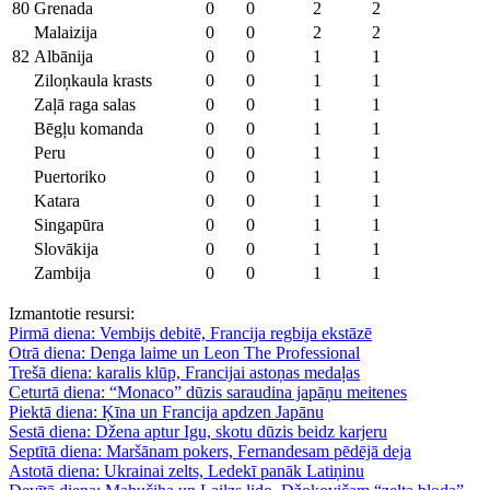
80
Grenada
0
0
2
2
Malaizija
0
0
2
2
82
Albānija
0
0
1
1
Ziloņkaula krasts
0
0
1
1
Zaļā raga salas
0
0
1
1
Bēgļu komanda
0
0
1
1
Peru
0
0
1
1
Puertoriko
0
0
1
1
Katara
0
0
1
1
Singapūra
0
0
1
1
Slovākija
0
0
1
1
Zambija
0
0
1
1
Izmantotie resursi:
Pirmā diena: Vembijs debitē, Francija regbija ekstāzē
Otrā diena: Denga laime un Leon The Professional
Trešā diena: karalis klūp, Francijai astoņas medaļas
Ceturtā diena: “Monaco” dūzis saraudina japāņu meitenes
Piektā diena: Ķīna un Francija apdzen Japānu
Sestā diena: Džena aptur Igu, skotu dūzis beidz karjeru
Septītā diena: Maršānam pokers, Fernandesam pēdējā deja
Astotā diena: Ukrainai zelts, Ledekī panāk Latiņinu