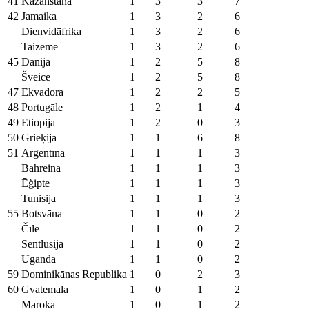
41
Kazahstāna
1
3
3
7
42
Jamaika
1
3
2
6
Dienvidāfrika
1
3
2
6
Taizeme
1
3
2
6
45
Dānija
1
2
5
8
Šveice
1
2
5
8
47
Ekvadora
1
2
2
5
48
Portugāle
1
2
1
4
49
Etiopija
1
2
0
3
50
Grieķija
1
1
6
8
51
Argentīna
1
1
1
3
Bahreina
1
1
1
3
Ēģipte
1
1
1
3
Tunisija
1
1
1
3
55
Botsvāna
1
1
0
2
Čīle
1
1
0
2
Sentlūsija
1
1
0
2
Uganda
1
1
0
2
59
Dominikānas Republika
1
0
2
3
60
Gvatemala
1
0
1
2
Maroka
1
0
1
2