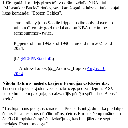
1996. gadā. Holidejs pirms trīs vasarām izcīnīja NBA titulu
“Milwaukee Bucks” rindās, savukārt šogad palīdzēja titulētākajai
līgas komandai “Boston Celtics”.
Jrue Holiday joins Scottie Pippen as the only players to
win an Olympic gold medal and an NBA title in the
same summer - twice.
Pippen did it in 1992 and 1996. Jrue did it in 2021 and
2024.
(h/t
@ESPNStatsInfo
)
— Andrew Lopez (@_Andrew_Lopez)
August 10,
2024
Nikolā Batums noslēdz karjeru Francijas valstsvienībā.
Trīsdesmit piecus gadus vecais uzbrucējs pēc zaudējuma ASV
basketbolistiem paziņoja, ka aizvadījis pēdējo spēli “Les Bleus”
kreklā.
“Tas bija mans pēdējais iznāciens. Piecpadsmit gadu laikā piedalījos
četros Pasaules kausa finālturnīros, četros Eiropas čempionātos un
četrās Olimpiskajās spēlēs. Izdarīju to, kas bija jāizdara: septiņas
medaļas. Esmu priecīgs.”