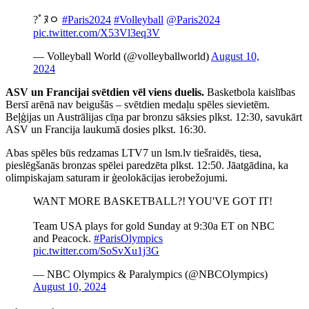
?￰ﾟﾇﾷ
#Paris2024
#Volleyball
@Paris2024
pic.twitter.com/X53Vl3eq3V
— Volleyball World (@volleyballworld)
August 10,
2024
ASV un Francijai svētdien vēl viens duelis.
Basketbola kaislības
Bersī arēnā nav beigušās – svētdien medaļu spēles sievietēm.
Beļģijas un Austrālijas cīņa par bronzu sāksies plkst. 12:30, savukārt
ASV un Francija laukumā dosies plkst. 16:30.
Abas spēles būs redzamas LTV7 un lsm.lv tiešraidēs, tiesa,
pieslēgšanās bronzas spēlei paredzēta plkst. 12:50. Jāatgādina, ka
olimpiskajam saturam ir ģeolokācijas ierobežojumi.
WANT MORE BASKETBALL?! YOU'VE GOT IT!
Team USA plays for gold Sunday at 9:30a ET on NBC
and Peacock.
#ParisOlympics
pic.twitter.com/SoSvXu1j3G
— NBC Olympics & Paralympics (@NBCOlympics)
August 10, 2024