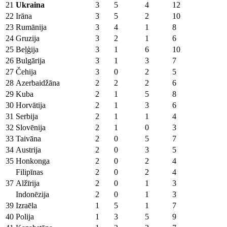
21
Ukraina
3
5
4
12
22
Irāna
3
5
2
10
23
Rumānija
3
4
1
8
24
Gruzija
3
2
1
6
25
Beļģija
3
1
6
10
26
Bulgārija
3
1
3
7
27
Čehija
3
0
2
5
28
Azerbaidžāna
2
2
2
6
29
Kuba
2
1
5
8
30
Horvātija
2
1
3
6
31
Serbija
2
1
1
4
32
Slovēnija
2
1
0
3
33
Taivāna
2
0
5
7
34
Austrija
2
0
3
5
35
Honkonga
2
0
2
4
Filipīnas
2
0
2
4
37
Alžīrija
2
0
1
3
Indonēzija
2
0
1
3
39
Izraēla
1
5
1
7
40
Polija
1
3
5
9