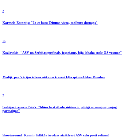
2
Karmelo Entonijs: "Ja es būtu Teituma vietā, tad būtu dusmīgs"
15
Kozlovskis: ''ASV un Serbijas pusfināls, iespējams, bija labākā spēle OS vēsturē''
Mediji: par Vācijas izlases nākamo treneri kļūs spānis Alekss Mumbru
2
Serbijas treneris Pešičs: "Mūsu basketbola sistēma ir pilnīgi novecojusi, vajag
pārmaiņas"
Shootaround | Kam ir lielākās izredzes aizšķērsot ASV ceļu pretī zeltam?