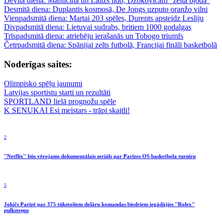
Devītā diena: Mahučiha un Lailzs lido, Džokovičam “zelta bļoda”
Desmitā diena: Duplantis kosmosā, De Jongs uzputo oranžo vilni
Vienpadsmitā diena: Martai 203 spēles, Durents apsteidz Lesliju
Divpadsmitā diena: Lietuvai sudrabs, britiem 1000 godalgas
Trīspadsmitā diena: atriebēju ierašanās un Tobogo triumfs
Četrpadsmitā diena: Spānijai zelts futbolā, Francijai fināli basketbolā
Noderīgas saites:
Olimpisko spēļu jaunumi
Latvijas sportistu starti un rezultāti
SPORTLAND lielā prognožu spēle
K SENUKAI Esi meistars - trāpi skaitli!
2
''Netflix'' būs vērojams dokumentālais seriāls par Parīzes OS basketbola turnīru
5
Jokičs Parīzē par 375 tūkstošiem dolāru komandas biedriem iegādājies ''Rolex''
pulksteņus