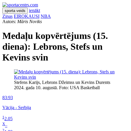
ienākt
sporta veids
Ziņas
EIROKAUSI
NBA
Autors:
Māris Noviks
Medaļu kopvērtējums (15.
diena): Lebrons, Stefs un
Kevins svin
Stefens Karijs, Lebrons Džeimss un Kevins Durents
2024. gada 10. augustā. Foto: USA Basketball
83:93
Vācija - Serbija
1
2.05
X
–
2