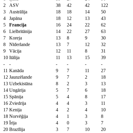
2
ASV
38
42
42
122
3
Austrālija
18
18
14
50
4
Japāna
18
12
13
43
5
Francija
16
24
22
62
6
Lielbritānija
14
22
27
63
7
Koreja
13
8
9
30
8
Nīderlande
13
7
12
32
9
Vācija
12
11
8
31
10
Itālija
11
13
15
39
-
-
-
-
-
-
11
Kanāda
9
7
11
27
12
Jaunzēlande
9
7
2
18
13
Uzbekistāna
8
2
3
13
14
Ungārija
5
7
6
18
15
Spānija
5
4
8
17
16
Zviedrija
4
4
3
11
17
Kenija
4
2
4
10
18
Norvēģija
4
1
3
8
19
Īrija
4
0
3
7
20
Brazīlija
3
7
10
20