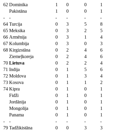
62
Dominika
1
0
0
1
Pakistāna
1
0
0
1
-
-
-
-
-
-
64
Turcija
0
3
5
8
65
Meksika
0
3
2
5
66
Armēnija
0
3
1
4
67
Kolumbija
0
3
0
3
68
Kirgizstāna
0
2
4
6
Ziemeļkoreja
0
2
4
6
70
Lietuva
0
2
2
4
71
Indija
0
1
5
6
72
Moldova
0
1
3
4
73
Kosova
0
1
1
2
74
Kipra
0
1
0
1
Fidži
0
1
0
1
Jordānija
0
1
0
1
Mongolija
0
1
0
1
Panama
0
1
0
1
-
-
-
-
-
-
79
Tadžikistāna
0
0
3
3