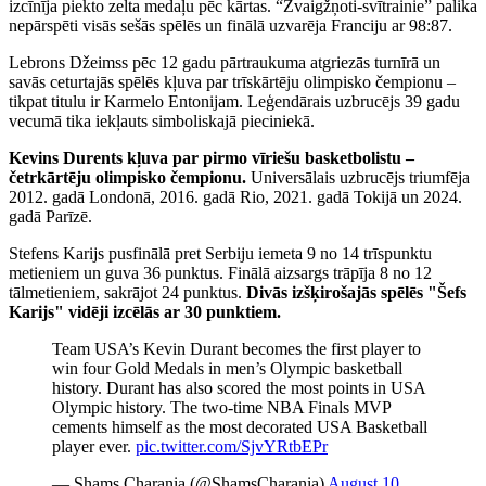
izcīnīja piekto zelta medaļu pēc kārtas. “Zvaigžņoti-svītrainie” palika
nepārspēti visās sešās spēlēs un finālā uzvarēja Franciju ar 98:87.
Lebrons Džeimss pēc 12 gadu pārtraukuma atgriezās turnīrā un
savās ceturtajās spēlēs kļuva par trīskārtēju olimpisko čempionu –
tikpat titulu ir Karmelo Entonijam. Leģendārais uzbrucējs 39 gadu
vecumā tika iekļauts simboliskajā pieciniekā.
Kevins Durents kļuva par pirmo vīriešu basketbolistu –
četrkārtēju olimpisko čempionu.
Universālais uzbrucējs triumfēja
2012. gadā Londonā, 2016. gadā Rio, 2021. gadā Tokijā un 2024.
gadā Parīzē.
Stefens Karijs pusfinālā pret Serbiju iemeta 9 no 14 trīspunktu
metieniem un guva 36 punktus. Finālā aizsargs trāpīja 8 no 12
tālmetieniem, sakrājot 24 punktus.
Divās izšķirošajās spēlēs "Šefs
Karijs" vidēji izcēlās ar 30 punktiem.
Team USA’s Kevin Durant becomes the first player to
win four Gold Medals in men’s Olympic basketball
history. Durant has also scored the most points in USA
Olympic history. The two-time NBA Finals MVP
cements himself as the most decorated USA Basketball
player ever.
pic.twitter.com/SjvYRtbEPr
— Shams Charania (@ShamsCharania)
August 10,