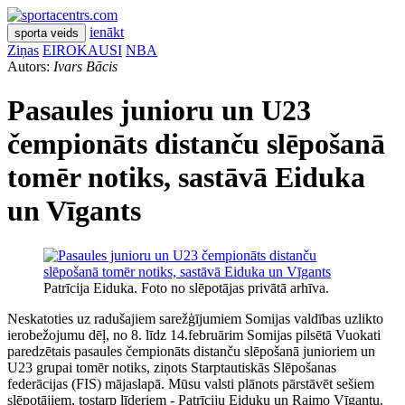
ienākt
sporta veids
Ziņas
EIROKAUSI
NBA
Autors:
Ivars Bācis
Pasaules junioru un U23
čempionāts distanču slēpošanā
tomēr notiks, sastāvā Eiduka
un Vīgants
Patrīcija Eiduka. Foto no slēpotājas privātā arhīva.
Neskatoties uz radušajiem sarežģījumiem Somijas valdības uzlikto
ierobežojumu dēļ, no 8. līdz 14.februārim Somijas pilsētā Vuokati
paredzētais pasaules čempionāts distanču slēpošanā junioriem un
U23 grupai tomēr notiks, ziņots Starptautiskās Slēpošanas
federācijas (FIS) mājaslapā. Mūsu valsti plānots pārstāvēt sešiem
slēpotājiem, tostarp līderiem - Patrīciju Eiduku un Raimo Vīgantu.