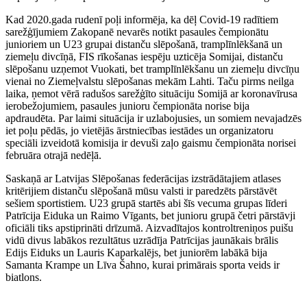
Kad 2020.gada rudenī poļi informēja, ka dēļ Covid-19 radītiem
sarežģījumiem Zakopanē nevarēs notikt pasaules čempionātu
junioriem un U23 grupai distanču slēpošanā, tramplīnlēkšanā un
ziemeļu divcīņā, FIS rīkošanas iespēju uzticēja Somijai, distanču
slēpošanu uzņemot Vuokati, bet tramplīnlēkšanu un ziemeļu divcīņu
vienai no Ziemeļvalstu slēpošanas mekām Lahti. Taču pirms neilga
laika, ņemot vērā radušos sarežģīto situāciju Somijā ar koronavīrusa
ierobežojumiem, pasaules junioru čempionāta norise bija
apdraudēta. Par laimi situācija ir uzlabojusies, un somiem nevajadzēs
iet poļu pēdās, jo vietējās ārstniecības iestādes un organizatoru
speciāli izveidotā komisija ir devuši zaļo gaismu čempionāta norisei
februāra otrajā nedēļā.
Saskaņā ar Latvijas Slēpošanas federācijas izstrādātajiem atlases
kritērijiem distanču slēpošanā mūsu valsti ir paredzēts pārstāvēt
sešiem sportistiem. U23 grupā startēs abi šīs vecuma grupas līderi
Patrīcija Eiduka un Raimo Vīgants, bet junioru grupā četri pārstāvji
oficiāli tiks apstiprināti drīzumā. Aizvadītajos kontroltreniņos puišu
vidū divus labākos rezultātus uzrādīja Patrīcijas jaunākais brālis
Edijs Eiduks un Lauris Kaparkalējs, bet juniorēm labākā bija
Samanta Krampe un Līva Šahno, kurai primārais sporta veids ir
biatlons.