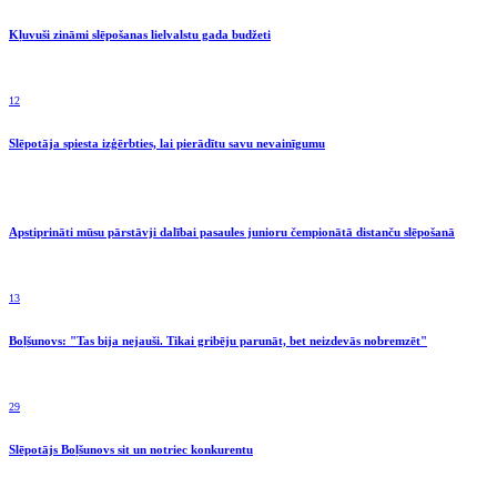
Kļuvuši zināmi slēpošanas lielvalstu gada budžeti
12
Slēpotāja spiesta izģērbties, lai pierādītu savu nevainīgumu
Apstiprināti mūsu pārstāvji dalībai pasaules junioru čempionātā distanču slēpošanā
13
Boļšunovs: "Tas bija nejauši. Tikai gribēju parunāt, bet neizdevās nobremzēt"
29
Slēpotājs Boļšunovs sit un notriec konkurentu