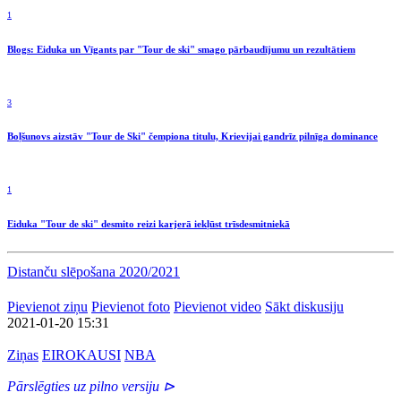
1
Blogs: Eiduka un Vīgants par "Tour de ski" smago pārbaudījumu un rezultātiem
3
Boļšunovs aizstāv "Tour de Ski" čempiona titulu, Krievijai gandrīz pilnīga dominance
1
Eiduka "Tour de ski" desmito reizi karjerā iekļūst trīsdesmitniekā
Distanču slēpošana 2020/2021
Pievienot ziņu
Pievienot foto
Pievienot video
Sākt diskusiju
2021-01-20 15:31
Ziņas
EIROKAUSI
NBA
Pārslēgties uz pilno versiju ⊳