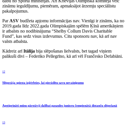
dabū no Sporta ministrijas. Arī Krievijas Olimpiskā komiteja veic
zināmu ieguldījumu, piemēram, apmaksājot ārzemju speciālistu
pakalpojumus.
Par
ASV
budžeta apjomu informācijas nav. Vienīgi ir zināms, ka no
2019.gada līdz 2022.gada Olimpiskajām spēlēm Ķīnā amerikāņiem
ir atbalsts no nodibinājuma “Shelby Collum Davis Charitable
Fund”, kas sedz visus izdevumus. Citu sponsoru nav, kā arī nav
valsts atbalsta.
Kādreiz arī
Itālija
bija slēpošanas lielvalsts, bet tagad viņiem
palikuši divi – Federiko Pellegrīno, kā arī vēl Frančesko Defabiāni.
12
Slēpotāja spiesta izģērbties, lai pierādītu savu nevainīgumu
Apstiprināti mūsu pārstāvji dalībai pasaules junioru čempionātā distanču slēpošanā
13