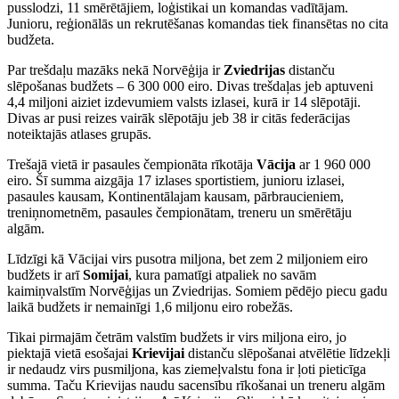
pusslodzi, 11 smērētājiem, loģistikai un komandas vadītājam.
Junioru, reģionālās un rekrutēšanas komandas tiek finansētas no cita
budžeta.
Par trešdaļu mazāks nekā Norvēģija ir
Zviedrijas
distanču
slēpošanas budžets – 6 300 000 eiro. Divas trešdaļas jeb aptuveni
4,4 miljoni aiziet izdevumiem valsts izlasei, kurā ir 14 slēpotāji.
Divas ar pusi reizes vairāk slēpotāju jeb 38 ir citās federācijas
noteiktajās atlases grupās.
Trešajā vietā ir pasaules čempionāta rīkotāja
Vācija
ar 1 960 000
eiro. Šī summa aizgāja 17 izlases sportistiem, junioru izlasei,
pasaules kausam, Kontinentālajam kausam, pārbraucieniem,
treniņnometnēm, pasaules čempionātam, treneru un smērētāju
algām.
Līdzīgi kā Vācijai virs pusotra miljona, bet zem 2 miljoniem eiro
budžets ir arī
Somijai
, kura pamatīgi atpaliek no savām
kaimiņvalstīm Norvēģijas un Zviedrijas. Somiem pēdējo piecu gadu
laikā budžets ir nemainīgi 1,6 miljonu eiro robežās.
Tikai pirmajām četrām valstīm budžets ir virs miljona eiro, jo
piektajā vietā esošajai
Krievijai
distanču slēpošanai atvēlētie līdzekļi
ir nedaudz virs pusmiljona, kas ziemeļvalstu fona ir ļoti pieticīga
summa. Taču Krievijas naudu sacensību rīkošanai un treneru algām