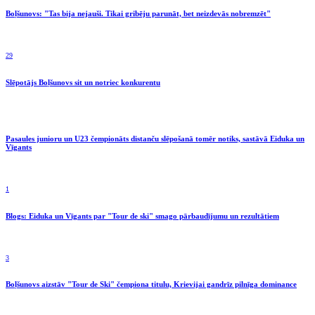
Boļšunovs: "Tas bija nejauši. Tikai gribēju parunāt, bet neizdevās nobremzēt"
29
Slēpotājs Boļšunovs sit un notriec konkurentu
Pasaules junioru un U23 čempionāts distanču slēpošanā tomēr notiks, sastāvā Eiduka un
Vīgants
1
Blogs: Eiduka un Vīgants par "Tour de ski" smago pārbaudījumu un rezultātiem
3
Boļšunovs aizstāv "Tour de Ski" čempiona titulu, Krievijai gandrīz pilnīga dominance