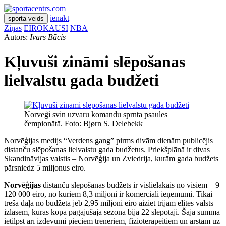
ienākt
sporta veids
Ziņas
EIROKAUSI
NBA
Autors:
Ivars Bācis
Kļuvuši zināmi slēpošanas
lielvalstu gada budžeti
Norvēģi svin uzvaru komandu sprntā psaules
čempionātā. Foto: Bjørn S. Delebekk
Norvēģijas medijs “Verdens gang” pirms divām dienām publicējis
distanču slēpošanas lielvalstu gada budžetus. Priekšplānā ir divas
Skandināvijas valstis – Norvēģija un Zviedrija, kurām gada budžets
pārsniedz 5 miljonus eiro.
Norvēģijas
distanču slēpošanas budžets ir vislielākais no visiem – 9
120 000 eiro, no kuriem 8,3 miljoni ir komerciāli ieņēmumi. Tikai
trešā daļa no budžeta jeb 2,95 miljoni eiro aiziet trijām elites valsts
izlasēm, kurās kopā pagājušajā sezonā bija 22 slēpotāji. Šajā summā
ietilpst arī izdevumi pieciem treneriem, fizioterapeitiem un ārstam uz