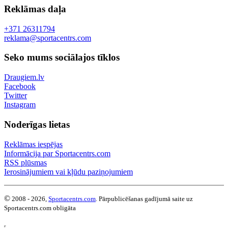
Reklāmas daļa
+371 26311794
reklama@sportacentrs.com
Seko mums sociālajos tīklos
Draugiem.lv
Facebook
Twitter
Instagram
Noderīgas lietas
Reklāmas iespējas
Informācija par Sportacentrs.com
RSS plūsmas
Ierosinājumiem vai kļūdu paziņojumiem
©
2008 - 2026,
Sportacentrs.com
. Pārpublicēšanas gadījumā saite uz
Sportacentrs.com obligāta