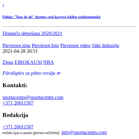
1
Eiduka "Tour de ski" desmito reizi karjerā iekļūst trīsdesmitniekā
Distanču slēpošana 2020/2021
Pievienot ziņu
Pievienot foto
Pievienot video
Sākt diskusiju
2021-04-28 20:51
Ziņas
EIROKAUSI
NBA
Pārslēgties uz pilno versiju ⊳
Kontakti:
sportacentrs@sportacentrs.com
+371 26011507
Redakcija
+371 26011507
info@sportacentrs.com
redakcijas e-pasts (preses relīzēm):