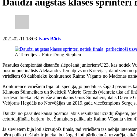
Daudzi augstas klases sprinteri n
2021-02-11 18:03
Ivars Bācis
A.Terentjevs. Foto: Doug Stephen
Pasaules čempionātā distanču slēpošanā junioriem/U23, kas notiek Vuok
posmu pusfinālists Aleksandrs Terentjevs no Krievijas, daudziem no pa
vīriešiem 68 dalībnieku konkurencē Raimo Vīgants no Madonas uzrādīja
Konkurence vīriešiem bija ļoti spēcīga, jo piedalījās šogad pasaules ka
Klintons Šūnmeikers un šveicieši Valerio Gronds (vienreiz tika arī fin
trīsdesmitniekā iekļuvušie amerikānis Gūss Šumahers, itālis Davide Gr
Vebjorns Hegdāls no Norvēģijas un 2019.gada vicečempions Sergejs Ard
Daudzi no pasaules kausa posmos labus rezultātus uzrādījušajiem, pi
ceturtdaļfināla barjeru, bet Šumahers palika aiz Raimo Vīganta vien 41
Ja sievietēm bija ļoti aizraujošs fināls, tad vīriešiem tas nebija inte
pērn palika tieši aiz trijnieka, bet šogad ļoti pārliecinoši uzvarēja, 