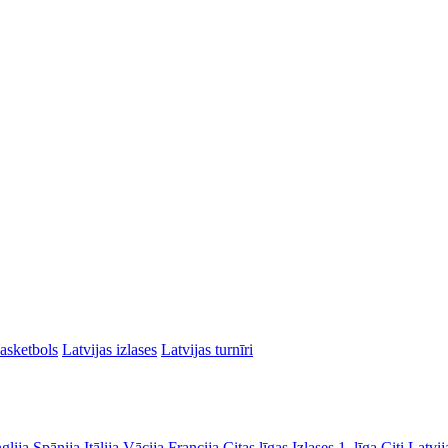
asketbols
Latvijas izlases
Latvijas turnīri
glija
Spānija
Itālija
Vācija
Francija
Citas līgas
Izlases
1. līga
Citi Latvij