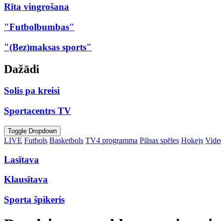
Rīta vingrošana
"Futbolbumbas"
"(Bez)maksas sports"
Dažādi
Solis pa kreisi
Sportacentrs TV
Toggle Dropdown
LIVE
Futbols
Basketbols
TV4 programma
Pilnas spēles
Hokejs
Video
Lasītava
Klausītava
Sporta špikeris