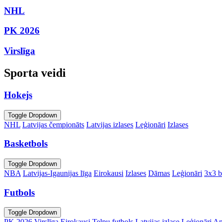
NHL
PK 2026
Virslīga
Sporta veidi
Hokejs
Toggle Dropdown
NHL
Latvijas čempionāts
Latvijas izlases
Leģionāri
Izlases
Basketbols
Toggle Dropdown
NBA
Latvijas-Igaunijas līga
Eirokausi
Izlases
Dāmas
Leģionāri
3x3 b
Futbols
Toggle Dropdown
PK 2026
Virslīga
Eirokausi
Telpu futbols
Latvijas izlase
Leģionāri
An