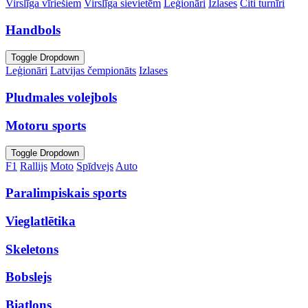
Virslīga vīriešiem
Virslīga sievietēm
Leģionāri
Izlases
Citi turnīri
Handbols
Toggle Dropdown
Leģionāri
Latvijas čempionāts
Izlases
Pludmales volejbols
Motoru sports
Toggle Dropdown
F1
Rallijs
Moto
Spīdvejs
Auto
Paralimpiskais sports
Vieglatlētika
Skeletons
Bobslejs
Biatlons