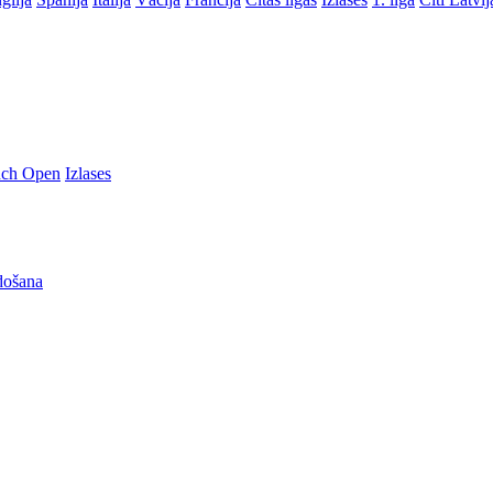
nch Open
Izlases
došana