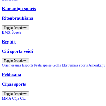
Kamaniņu sports
Riteņbraukšana
Toggle Dropdown
BMX
Šoseja
Regbijs
Citi sporta veidi
Toggle Dropdown
Orientēšanās
Esports
Prāta spēles
Golfs
Ekstrēmais sports
Amerikāņu 
Peldēšana
Cīņas sports
Toggle Dropdown
MMA
Cīņa
Citi