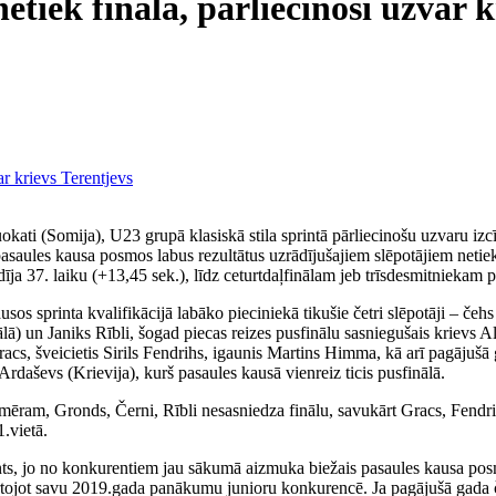
etiek finālā, pārliecinoši uzvar k
ati (Somija), U23 grupā klasiskā stila sprintā pārliecinošu uzvaru izcī
saules kausa posmos labus rezultātus uzrādījušajiem slēpotājiem netieko
 37. laiku (+13,45 sek.), līdz ceturtdaļfinālam jeb trīsdesmitniekam pi
usos sprinta kvalifikācijā labāko pieciniekā tikušie četri slēpotāji – č
ālā) un Janiks Rībli, šogad piecas reizes pusfinālu sasniegušais krievs A
acs, šveicietis Sirils Fendrihs, igaunis Martins Himma, kā arī pagājuš
aševs (Krievija), kurš pasaules kausā vienreiz ticis pusfinālā.
emēram, Gronds, Černi, Rībli nesasniedza finālu, savukārt Gracs, Fend
.vietā.
resants, jo no konkurentiem jau sākumā aizmuka biežais pasaules kausa pos
atkārtojot savu 2019.gada panākumu junioru konkurencē. Ja pagājušā gada 