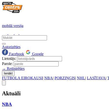
mobilā versija
Autorizēties
Facebook
Google
Lietotājs:
Parole:
→ Reģistrēties
Ienākt
FUTBOLA EIROKAUSI
|
NBA
|
PORZIŅĢIS
|
NHL
|
LASĪTAVA
|
Aktuāli
NBA