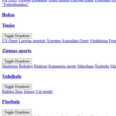
"Futbolbumbas"
Bokss
Teniss
Toggle Dropdown
US Open
Latvijas sportisti
Ārzemes
Australian Open
Vimbldona
Fre
Ziemas sports
Toggle Dropdown
Skeletons
Bobslejs
Biatlons
Kamaniņu sports
Slēpošana
Šorttreks
Sli
Volejbols
Toggle Dropdown
Baltijas līgas
Izlases
Citi turnīri
Florbols
Toggle Dropdown