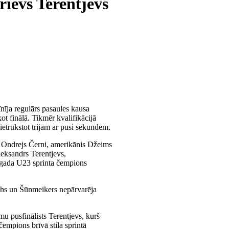
rievs Terentjevs
nīja regulārs pasaules kausa
t finālā. Tikmēr kvalifikācijā
etrūkstot trijām ar pusi sekundēm.
ehs Ondrejs Černi, amerikānis Džeims
leksandrs Terentjevs,
ā gada U23 sprinta čempions
rihs un Šūnmeikers nepārvarēja
mu pusfinālists Terentjevs, kurš
čempions brīvā stila sprintā