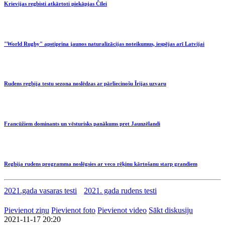
Krievijas regbisti atkārtoti piekāpjas Čīlei
"World Rugby" apstiprina jaunos naturalizācijas noteikumus, iespējas arī Latvijai
Rudens regbija testu sezona noslēdzas ar pārliecinošu Īrijas uzvaru
Francūžiem dominants un vēsturisks panākums pret Jaunzēlandi
Regbija rudens programma noslēgsies ar veco rēķinu kārtošanu starp grandiem
2021.gada vasaras testi
2021. gada rudens testi
Pievienot ziņu
Pievienot foto
Pievienot video
Sākt diskusiju
2021-11-17 20:20