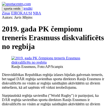
ienākt
sporta veids
Ziņas
EIROKAUSI
NBA
Autors:
Juris Miņins
2019. gada PK čempionu
treneris Erasmuss diskvalificēts
no regbija
Rasijs Erasmuss, Foto:AP/Scanpix
Dienvidāfrikas Republikas regbija izlases bijušais galvenais treneris,
bet tagad DĀR regbija savienības sporta direktors Rasijs Erasmuss ir
diskvalificēts no visām ar regbiju saistītajām aktivitātēm uz diviem
mēnešiem, kā arī saņēmis vēl virkni ierobežojumu.
Starptautiskā regbija savienība ("World Rugby") ir paziņojusi, ka
DĀR regbija savienības sporta direktors Rasijs Erasmuss ir
diskvalificēts no visām ar regbiju saistītajām aktivitātēm uz diviem