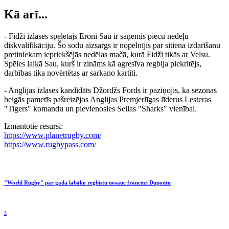
Kā arī...
- Fidži izlases spēlētājs Eroni Sau ir saņēmis piecu nedēļu
diskvalifikāciju. Šo sodu aizsargs ir nopelnījis par sitiena izdarīšanu
pretiniekam iepriekšējās nedēļas mačā, kurā Fidži tikās ar Velsu.
Spēles laikā Sau, kurš ir zināms kā agresīva regbija piekritējs,
darbības tika novērtētas ar sarkano kartīti.
- Anglijas izlases kandidāts Džordžs Fords ir paziņojis, ka sezonas
beigās pametīs pašreizējos Anglijas Premjerlīgas līderus Lesteras
"Tigers" komandu un pievienosies Seilas "Sharks" vienībai.
Izmantotie resursi:
https://www.planetrugby.com/
https://www.rugbypass.com/
"World Rugby" par gada labāko regbistu nosauc francūzi Dupontu
3