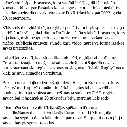
mēnešiem. Tāpat Erasmuss, kura vadībā 2019. gadā Dienvidāfrikas
komanda kļuva par Pasaules kausa ieguvējiem, nedrīkst piedalīties
nekādās spēles dienas aktivitātēs ar DĀR izlasi līdz pat 2022. gada
30. septembrim.
Šāds sods dienvidāfrikāņu regbija speciālistam ir piespriests par viņa
darbībām 2021. gada britu un īru "Lions" tūres laikā. Erasmuss, kurš
bija kategoriski neapmierināts ar tūres norisi un tiesāšanu šajos
mačos, publicēja aptuveni stundu garu video, agresīvā formā izsakot
savas pretenzijas.
Lai arī jau vasarā, kad video tika publicēti, regbija sabiedrība uz
Erasmusa izgājienu reaģēja visai nosodoši, tikai šajās dienās, īsi
pirms starptautiskā regbija sezonas noslēguma, "World Rugby" nāca
klajā ar savu situācijas vērtējumu.
Bez jau nosauktajiem ierobežojumiem, Rasijam Erasmusam, kurš,
pēc "World Rugby" domām, ir pārkāpis sešus labas uzvedības
punktus, ir arī jāuzraksta atvainošanās vēstule, bet DĀR regbija
savienībai ir jāsamaksā 20 tūkstošus britu mārciņu liels sods.
Divu mēnešu diskvalifikācija stājas spēka no lēmuma
pasludināšanas dienas, taču Rasijs Erasmuss un DĀR regbija
savienība septiņu dienu laikā drīkst pārsūdzēt Starptautiskās regbija
savienības piespriestos sodus.