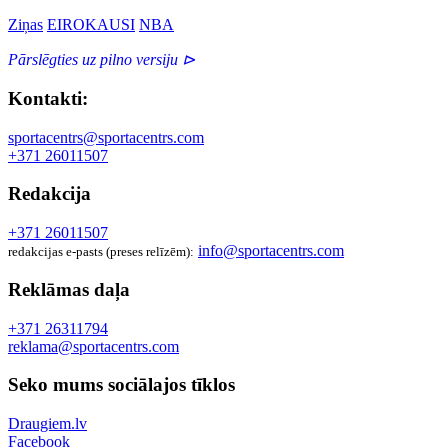
Ziņas
EIROKAUSI
NBA
Pārslēgties uz pilno versiju ⊳
Kontakti:
sportacentrs@sportacentrs.com
+371 26011507
Redakcija
+371 26011507
info@sportacentrs.com
redakcijas e-pasts (preses relīzēm):
Reklāmas daļa
+371 26311794
reklama@sportacentrs.com
Seko mums sociālajos tīklos
Draugiem.lv
Facebook