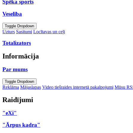
Spēka sports
Veselība
Toggle Dropdown
Uzturs
Sasitumi
Locītavas un ceļi
Totalizators
Informācija
Par mums
Toggle Dropdown
Reklāma
Mājaslapas
Video tiešraides internetā pakalpojumi
Mūsu RS
Raidījumi
"eXi"
"Ārpus kadra"