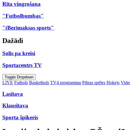
Rīta vingrošana
"Futbolbumbas"
"(Bez)maksas sports"
Dažādi
Solis pa kreisi
Sportacentrs TV
Toggle Dropdown
LIVE
Futbols
Basketbols
TV4 programma
Pilnas spēles
Hokejs
Video
Lasītava
Klausītava
Sporta špikeris