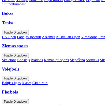
"Futbolbumbas"
Bokss
Teniss
Toggle Dropdown
US Open
Latvijas sportisti
Ārzemes
Australian Open
Vimbldona
Fre
Ziemas sports
Toggle Dropdown
Skeletons
Bobslejs
Biatlons
Kamaniņu sports
Slēpošana
Šorttreks
Sli
Volejbols
Toggle Dropdown
Baltijas līgas
Izlases
Citi turnīri
Florbols
Toggle Dropdown