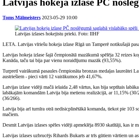
Latvijas hokeja izlase PČ nosl
Toms Mālmeisters
2023-05-29 10:00
Latvijas izlases hokejistu prieki. Foto: IIHF
LETA. Latvijas vīriešu hokeja izlase Rīgā un Tamperē notikušajā pasau
Latvijas hokeja izlase šajā čempionātā mazākumā spēlēja 32 reizes ko
Kanāda, taču tai bija par vienu noraidījumu mazāk (93,55%).
Turpretī vairākumā pasaules čempionāta bronzas medaļas laureātei Latvi
austriešiem - pieci vārti 12 vairākumos jeb 41,67%.
Latvijas izlase vidēji mačā ielaida 2,48 vārtus, kas bija septītais labāka
labākajām komandām Latvija bija metienu realizācijā, ar 11,15% (30/26
(36/266).
Latvija bija arī turnīra otrā nedisicplinētākā komanda, tiekot pie 10
mačiem.
Desmit Latvijas izlases spēles vidēji apmeklēja 8930 skatītāji, kas ir
Latvijas izlases uzbrucējs Rihards Bukarts ar trīs gūtiem vārtiem un as