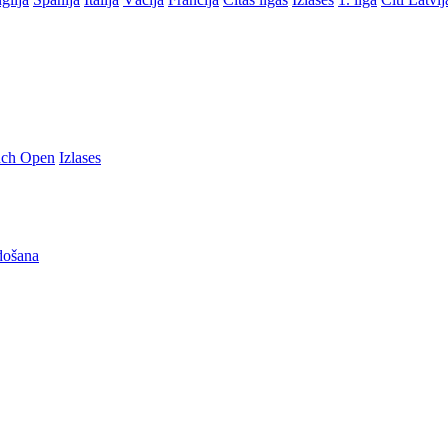
nch Open
Izlases
došana