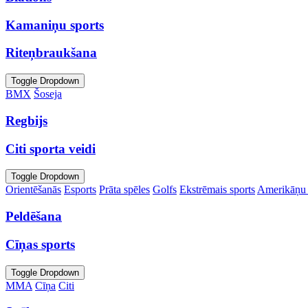
Kamaniņu sports
Riteņbraukšana
Toggle Dropdown
BMX
Šoseja
Regbijs
Citi sporta veidi
Toggle Dropdown
Orientēšanās
Esports
Prāta spēles
Golfs
Ekstrēmais sports
Amerikāņu 
Peldēšana
Cīņas sports
Toggle Dropdown
MMA
Cīņa
Citi