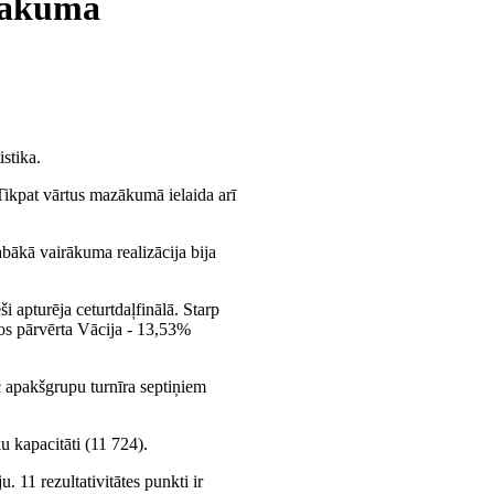
azākumā
stika.
Tikpat vārtus mazākumā ielaida arī
abākā vairākuma realizācija bija
ši apturēja ceturtdaļfinālā. Starp
tos pārvērta Vācija - 13,53%
c apakšgrupu turnīra septiņiem
u kapacitāti (11 724).
. 11 rezultativitātes punkti ir