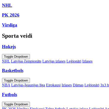
NHL
PK 2026
Virslīga
Sporta veidi
Hokejs
Toggle Dropdown
NHL
Latvijas čempionāts
Latvijas izlases
Leģionāri
Izlases
Basketbols
Toggle Dropdown
NBA
Latvijas-Igaunijas līga
Eirokausi
Izlases
Dāmas
Leģionāri
3x3 b
Futbols
Toggle Dropdown
PK 2026
Virslīga
Eirokausi
Telpu futbols
Latvijas izlase
Leģionāri
An