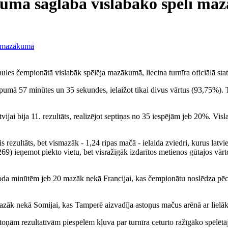
ēgumā saglabā vislabāko spēli m
les čempionātā vislabāk spēlēja mazākumā, liecina turnīra oficiālā stati
pumā 57 minūtes un 35 sekundes, ielaižot tikai divus vārtus (93,75%). 
jai bija 11. rezultāts, realizējot septiņas no 35 iespējām jeb 20%. Visl
is rezultāts, bet vismazāk - 1,24 ripas mačā - ielaida zviedri, kurus latvie
9) ieņemot piekto vietu, bet visražīgāk izdarītos metienos gūtajos vār
3 soda minūtēm jeb 20 mazāk nekā Francijai, kas čempionātu noslēdza pē
 mazāk nekā Somijai, kas Tamperē aizvadīja astoņus mačus arēnā ar lielāk
toņām rezultatīvām piespēlēm kļuva par turnīra ceturto ražīgāko spēlētāju