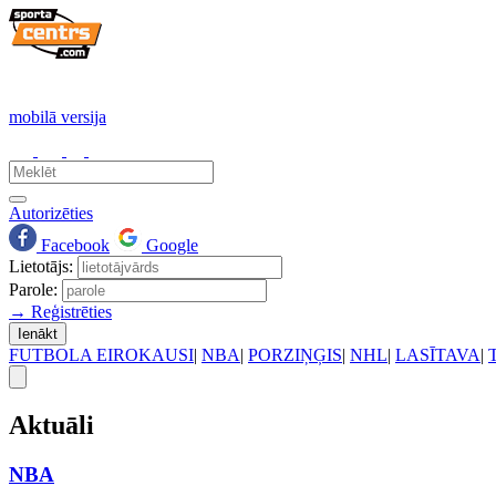
mobilā versija
Autorizēties
Facebook
Google
Lietotājs:
Parole:
→ Reģistrēties
Ienākt
FUTBOLA EIROKAUSI
|
NBA
|
PORZIŅĢIS
|
NHL
|
LASĪTAVA
|
Aktuāli
NBA