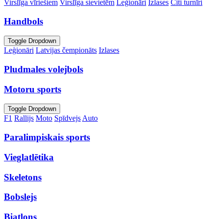
Virslīga vīriešiem
Virslīga sievietēm
Leģionāri
Izlases
Citi turnīri
Handbols
Toggle Dropdown
Leģionāri
Latvijas čempionāts
Izlases
Pludmales volejbols
Motoru sports
Toggle Dropdown
F1
Rallijs
Moto
Spīdvejs
Auto
Paralimpiskais sports
Vieglatlētika
Skeletons
Bobslejs
Biatlons