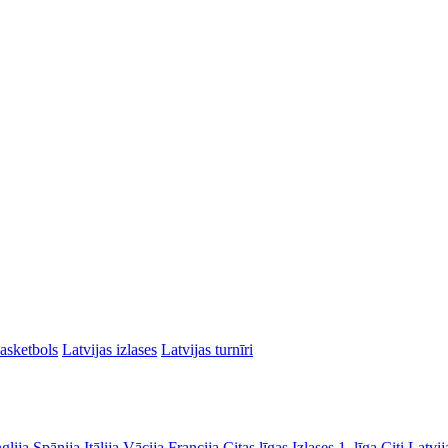
asketbols
Latvijas izlases
Latvijas turnīri
glija
Spānija
Itālija
Vācija
Francija
Citas līgas
Izlases
1. līga
Citi Latvij