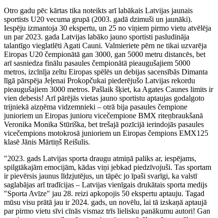
Otro gadu pēc kārtas tika noteikts arī labākais Latvijas jaunais
sportists U20 vecuma grupā (2003. gadā dzimuši un jaunāki).
Iespēju izmantoja 30 ekspertu, un 25 no viņiem pirmo vietu atvēlēja
un par 2023. gada Latvijas labāko jauno sportisti pasludināja
talantīgo vieglatlēti Agati Cauni. Valmieriete pērn ne tikai uzvarēja
Eiropas U20 čempionātā gan 3000, gan 5000 metru distancēs, bet
arī sasniedza finālu pasaules čempionātā pieaugušajiem 5000
metros, izcīnīja zeltu Eiropas spēlēs un debijas sacensībās Dimanta
līgā pārspēja Jeļenai Prokopčukai piederējušo Latvijas rekordu
pieaugušajiem 3000 metros. Pašlaik šķiet, ka Agates Caunes limits ir
vien debesis! Arī pārējās vietas jauno sportistu aptaujas godalgoto
trijniekā aizņēma vidzemnieki – otrā bija pasaules čempione
junioriem un Eiropas junioru vicečempione BMX riteņbraukšanā
Veronika Monika Stūriška, bet trešajā pozīcijā ierindojās pasaules
vicečempions motokrosā junioriem un Eiropas čempions EMX125
klasē Jānis Mārtiņš Reišulis.
"2023. gads Latvijas sporta draugu atmiņā paliks ar, iespējams,
spilgtākajām emocijām, kādas viņi jebkad piedzīvojuši. Tas sportam
ir pievērsis jaunus līdzjutējus, un tāpēc jo īpaši svarīgi, ka valstī
saglabājas arī tradīcijas – Latvijas vienīgais drukātais sporta medijs
"Sporta Avīze" jau 28. reizi apkopojis 50 ekspertu aptauju. Tagad
mūsu visu prātā jau ir 2024. gads, un novēlu, lai tā izskaņā aptaujā
par pirmo vietu sīvi cīnās vismaz trīs lielisku panākumu autori! Gan