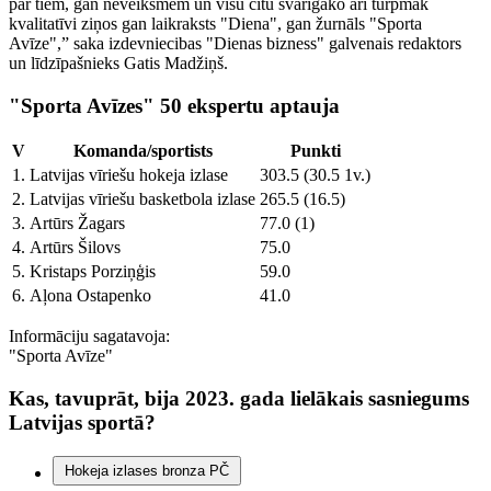
par tiem, gan neveiksmēm un visu citu svarīgāko arī turpmāk
kvalitatīvi ziņos gan laikraksts "Diena", gan žurnāls "Sporta
Avīze",” saka izdevniecibas "Dienas bizness" galvenais redaktors
un līdzīpašnieks Gatis Madžiņš.
"Sporta Avīzes" 50 ekspertu aptauja
V
Komanda/sportists
Punkti
1.
Latvijas vīriešu hokeja izlase
303.5 (30.5 1v.)
2.
Latvijas vīriešu basketbola izlase
265.5 (16.5)
3.
Artūrs Žagars
77.0 (1)
4.
Artūrs Šilovs
75.0
5.
Kristaps Porziņģis
59.0
6.
Aļona Ostapenko
41.0
Informāciju sagatavoja:
"Sporta Avīze"
Kas, tavuprāt, bija 2023. gada lielākais sasniegums
Latvijas sportā?
Hokeja izlases bronza PČ