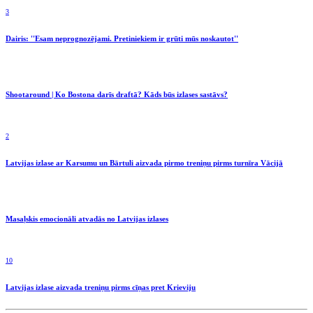
3
Dairis: ''Esam neprognozējami. Pretiniekiem ir grūti mūs noskautot''
Shootaround | Ko Bostona darīs draftā? Kāds būs izlases sastāvs?
2
Latvijas izlase ar Karsumu un Bārtuli aizvada pirmo treniņu pirms turnīra Vācijā
Masaļskis emocionāli atvadās no Latvijas izlases
10
Latvijas izlase aizvada treniņu pirms cīņas pret Krieviju