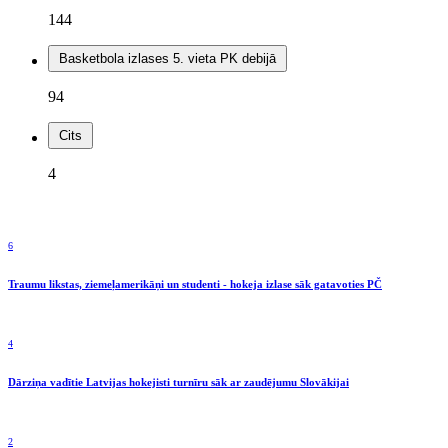
144
Basketbola izlases 5. vieta PK debijā
94
Cits
4
6
Traumu likstas, ziemeļamerikāņi un studenti - hokeja izlase sāk gatavoties PČ
4
Dārziņa vadītie Latvijas hokejisti turnīru sāk ar zaudējumu Slovākijai
2