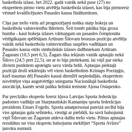
basketbola izlase, bet 2022. gadā vairāk nekā puse (27) no
ekspertiem pirmo vietu atvēlēja basketbola izlasei, kas bija pirmoreiz
vēsturē kvalificējusies Pasaules kausa finālturnīram.
Cīņa par trešo vietu arī prognozējami notika starp hokeja un
basketbola valstsvienību līderiem. Šeit tomēr pārāka bija groza
bumba - kaut hokeja izlases vārtsargam un pasaules čempionāta
vērtīgākajam spēlētājam Artūram Šilovam bronzas pozīciju atvēlēja
vairāk nekā basketbola valstsvienības saspēles vadītājam un
Pasaules kausa otrās simboliskās izlases dalībniekam Artūram
Žagaram (10,5 pret 6,5), Žagars tika iekļauts vairāk aptaujās nekā
Šilovs (24,5 pret 22,5), un ar to bija pietiekami, lai viņš par nieka
diviem punktiem apsteigtu savu vārda brāli. Aptaujas piektajā
pozīcijā droši iekārtojās vēl viens basketbolists Kristaps Porziņģis,
kurš traumas dēļ Pasaules kausā diemžēl nepiedalījās, ekspertiem
novērtējot viņa augstvērtīgo sniegumu Nacionālajā basketbola
asociācijā, kamēr sestā palika lieliskā tenisiste Aļona Ostapenko.
Par precīzāko ekspertu šoreiz kļuva Latvijas Sporta federāciju
padomes vadītājs un Starptautiskās Kamaniņu sporta federācijas
prezidents Einars Fogelis. Sporta amatpersonai pareizā secībā bija
viss aptaujas gala sešinieks, vienīgi ar piebildi, ka savā balsojumā
viņš Šilovam un Žagaram atdeva dalītu trešo vietu. Pilnus aptaujas
rezultātus un visu ekspertu balsojumu meklējiet “Sporta Avīzes”
janvāra numurā.