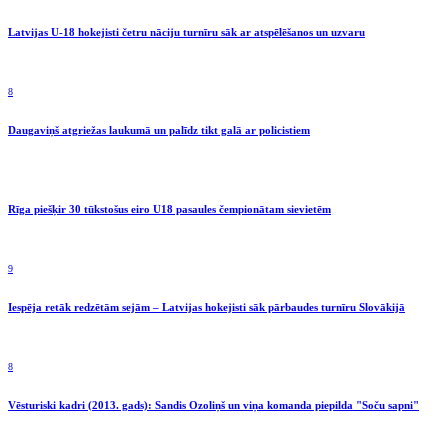
Latvijas U-18 hokejisti četru nāciju turnīru sāk ar atspēlēšanos un uzvaru
8
Daugaviņš atgriežas laukumā un palīdz tikt galā ar policistiem
Rīga piešķir 30 tūkstošus eiro U18 pasaules čempionātam sievietēm
9
Iespēja retāk redzētām sejām – Latvijas hokejisti sāk pārbaudes turnīru Slovākijā
8
Vēsturiski kadri (2013. gads): Sandis Ozoliņš un viņa komanda piepilda "Soču sapni"