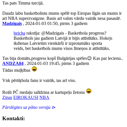
Tas pats Timma turcijā.
Daudz labu basketbolistu mums spēlē top Eiropas līgās un mums ir
arī NBA superzvaigzne. Basis arī valsts vārdu vairāk nesa pasaulē.
Madzigais
, 2024-01-03 01:50, pirms 3 gadiem
beicha
rakstīja: @Madzigais - Basketbola progresu?
Basketbols jau gadiem Latvijā ir bijis attīstītāks. Hokejs
ikdienas Latvietim vienkārši ir izprotamāks sporta
veids, bet basketbols mums visos līmeņos ir attīstītāks.
Tas bija domāts,progress kopš Bulgārijas spēles😉 Kas par lecienu..
ANDZA84
, 2024-01-03 19:45, pirms 3 gadiem
Tādas muļķības
Vnk pērtiķbola fanu ir vairāk, tas arī viss.
Reāli PČ medaļu salīdzina ar kartupeļu žetonu
Ziņas
EIROKAUSI
NBA
Pārslēgties uz pilno versiju ⊳
Kontakti: