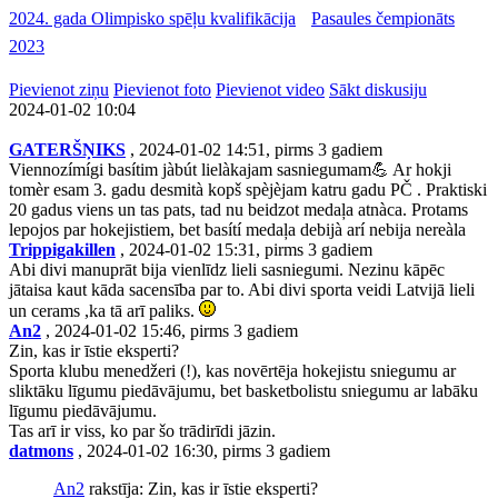
2024. gada Olimpisko spēļu kvalifikācija
Pasaules čempionāts
2023
Pievienot ziņu
Pievienot foto
Pievienot video
Sākt diskusiju
2024-01-02 10:04
GATERŠŅIKS
, 2024-01-02 14:51, pirms 3 gadiem
Viennozímígi basítim jàbút lielàkajam sasniegumam💪 Ar hokji
tomèr esam 3. gadu desmità kopš spèjèjam katru gadu PČ . Praktiski
20 gadus viens un tas pats, tad nu beidzot medaļa atnàca. Protams
lepojos par hokejistiem, bet basítí medaļa debijà arí nebija nereàla
Trippigakillen
, 2024-01-02 15:31, pirms 3 gadiem
Abi divi manuprāt bija vienlīdz lieli sasniegumi. Nezinu kāpēc
jātaisa kaut kāda sacensība par to. Abi divi sporta veidi Latvijā lieli
un cerams ,ka tā arī paliks.
An2
, 2024-01-02 15:46, pirms 3 gadiem
Zin, kas ir īstie eksperti?
Sporta klubu menedžeri (!), kas novērtēja hokejistu sniegumu ar
sliktāku līgumu piedāvājumu, bet basketbolistu sniegumu ar labāku
līgumu piedāvājumu.
Tas arī ir viss, ko par šo trādirīdi jāzin.
datmons
, 2024-01-02 16:30, pirms 3 gadiem
An2
rakstīja: Zin, kas ir īstie eksperti?