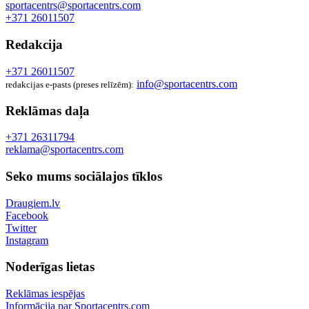
sportacentrs@sportacentrs.com
+371 26011507
Redakcija
+371 26011507
info@sportacentrs.com
redakcijas e-pasts (preses relīzēm):
Reklāmas daļa
+371 26311794
reklama@sportacentrs.com
Seko mums sociālajos tīklos
Draugiem.lv
Facebook
Twitter
Instagram
Noderīgas lietas
Reklāmas iespējas
Informācija par Sportacentrs.com