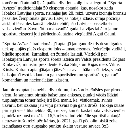
tomēr no tā atmiņā īpaši palika divi ļoti spilgti sasniegumi. "Sporta
Avīzes" tradicionālajā 50 ekspertu aptaujā, kas, nosakot gada
labākos Latvijas sportā, risinājās jau 28. reizi, uzvaru izcīnīja bronzu
pasaules čempionātā guvusī Latvijas hokeja izlase, otrajā pozīcijā
atstājot Pasaules kausā lieliski debitējušo Latvijas basketbola
valstsvienību. Savukārt par aizvadītā gada Latvijas labāko jauno
sportistu eksperti ļoti pārliecinoši atzina vieglatlēti Agati Cauni.
"Sporta Avīzes" tradicionālajā aptaujā jau gandrīz trīs desmitgades
tiek aptaujāts plašs ekspertu loks – amatpersonas, federāciju vadītāji,
bijušie sportisti, žurnālisti, arī žurnāla lasītāji. Viedokli par
labākajiem Latvijas sportā šoreiz izteica arī Valsts prezidents Edgars
Rinkēvičs, ministru prezidente Evika Siliņa un Rīgas mērs Vilnis
Ķirsis. Katram aptaujātajam jāizvēlas savs labāko sešinieks, vienā
balsojumā esot iekļautiem gan sportistiem un sportistēm, gan arī
komandām un nacionālajām izlasēm.
Jau pirms aptaujas nebija divu domu, kas šoreiz cīnīsies par pirmo
vietu. Ja saņemot pirmās balsojuma anketas, punkti vācās līdzīgi,
turpinājumā tomēr hokejisti lika manīt, ka, visticamāk, svinēs
uzvaru, bet izskaņā jau viņu pārsvars bija gana drošs. Hokeja izlase
pirmajā vietā tika ielikta 30,5 reizes, kamēr basketbola valstsvienība
gandrīz uz pusi mazāk – 16,5 reizes. Individuālie sportisti aptaujā
neuzvar trešo reizi pēc kārtas, jo 2021. gadā pēc olimpiskā zelta
izcīnīšanas otru augstāko punktu skaitu vēsturē savāca 3x3