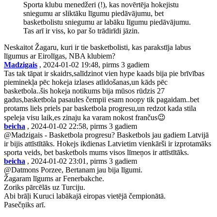
Sporta klubu menedžeri (!), kas novērtēja hokejistu
sniegumu ar sliktāku līgumu piedāvājumu, bet
basketbolistu sniegumu ar labāku līgumu piedāvājumu.
Tas arī ir viss, ko par šo trādirīdi jāzin.
Neskaitot Žagaru, kuri ir tie basketbolisti, kas parakstīja labus
līgumus ar Eirolīgas, NBA klubiem?
Madzigais
, 2024-01-02 19:48, pirms 3 gadiem
Tas tak tāpat ir skaidrs,salīdzinot vien hype kaads bija pie brīvības
pieminekļa pēc hokeja izlases atlidošanas,un kāds pēc
basketbola..šis hokeja notikums bija mūsos rūdzis 27
gadus,basketbola pasaules čempii esam noopy tik pagaidam..bet
protams liels priels par basketbola progresu,un redzot kada stila
speleja visu laik,es zinaju ka varam nokost frančus😉
beicha
, 2024-01-02 22:58, pirms 3 gadiem
@Madzigais - Basketbola progresu? Basketbols jau gadiem Latvijā
ir bijis attīstītāks. Hokejs ikdienas Latvietim vienkārši ir izprotamāks
sporta veids, bet basketbols mums visos līmeņos ir attīstītāks.
beicha
, 2024-01-02 23:01, pirms 3 gadiem
@Datmons Porzee, Bertanam jau bija līgumi.
Žagaram līgums ar Fenerbakche.
Zoriks pārcēlās uz Turciju.
Abi brāļi Kuruci labākajā eiropas vietējā čempionātā.
Pasečņiks arī.