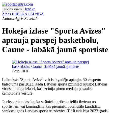
ienākt
sporta veids
Ziņas
EIROKAUSI
NBA
Autors:
Agris Suveizda
Hokeja izlase "Sporta Avīzes"
aptaujā pārspēj basketbolu,
Caune - labākā jaunā sportiste
Foto: IIHF
Laikraksts "Sporta Avīze" veicis ikgadējo aptauju, 50 ekspertu
balsojumā par 2023. gada Latvijas sporta izcilnieci kļūstot Latvijas
vīriešu hokeja izlasei, kas izcīnīja pirmo medaļu pasaules
čempionāta vēsturē.
Ja ekspertiem jāsaka, ka sešiniekā gribētos ielikt ikvienu no
sportistiem vai komandām, kas pieminēti potenciālo kandidātu
sarakstā, gads Latvijas sportā ir izdevies. Tieši tāds bija 2023. gads,