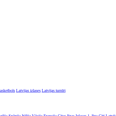
asketbols
Latvijas izlases
Latvijas turnīri
glija
Spānija
Itālija
Vācija
Francija
Citas līgas
Izlases
1. līga
Citi Latvij