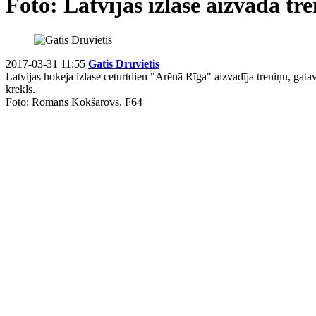
Foto: Latvijas izlase aizvada tr
2017-03-31 11:55
Gatis Druvietis
Latvijas hokeja izlase ceturtdien "Arēnā Rīga" aizvadīja treniņu, gatav
krekls.
Foto: Romāns Kokšarovs, F64