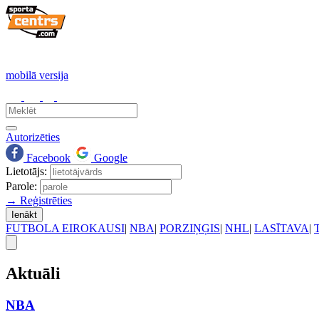
mobilā versija
Autorizēties
Facebook
Google
Lietotājs:
Parole:
→ Reģistrēties
Ienākt
FUTBOLA EIROKAUSI
|
NBA
|
PORZIŅĢIS
|
NHL
|
LASĪTAVA
|
Aktuāli
NBA