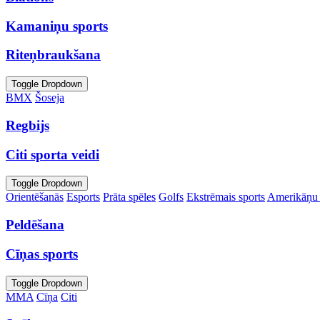
Kamaniņu sports
Riteņbraukšana
Toggle Dropdown
BMX
Šoseja
Regbijs
Citi sporta veidi
Toggle Dropdown
Orientēšanās
Esports
Prāta spēles
Golfs
Ekstrēmais sports
Amerikāņu 
Peldēšana
Cīņas sports
Toggle Dropdown
MMA
Cīņa
Citi