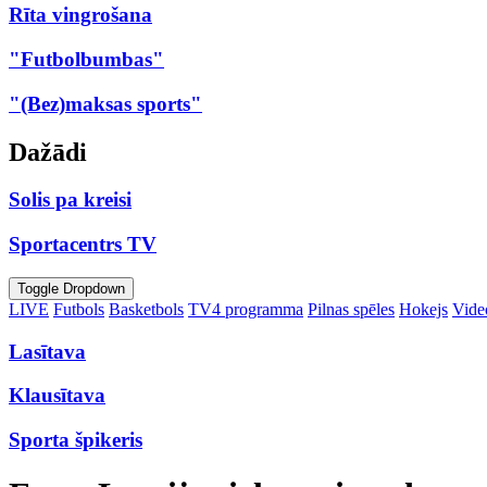
Rīta vingrošana
"Futbolbumbas"
"(Bez)maksas sports"
Dažādi
Solis pa kreisi
Sportacentrs TV
Toggle Dropdown
LIVE
Futbols
Basketbols
TV4 programma
Pilnas spēles
Hokejs
Video
Lasītava
Klausītava
Sporta špikeris