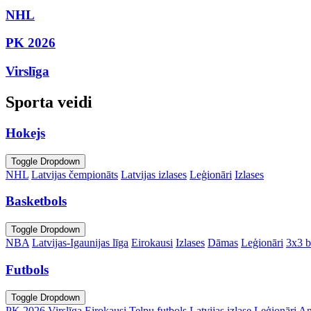
NHL
PK 2026
Virslīga
Sporta veidi
Hokejs
Toggle Dropdown
NHL
Latvijas čempionāts
Latvijas izlases
Leģionāri
Izlases
Basketbols
Toggle Dropdown
NBA
Latvijas-Igaunijas līga
Eirokausi
Izlases
Dāmas
Leģionāri
3x3 b
Futbols
Toggle Dropdown
PK 2026
Virslīga
Eirokausi
Telpu futbols
Latvijas izlase
Leģionāri
An