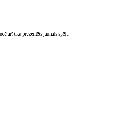
cē arī tika prezentēts jaunais spēļu