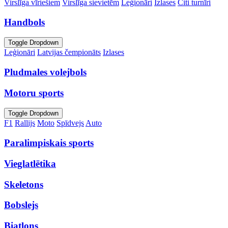
Virslīga vīriešiem
Virslīga sievietēm
Leģionāri
Izlases
Citi turnīri
Handbols
Toggle Dropdown
Leģionāri
Latvijas čempionāts
Izlases
Pludmales volejbols
Motoru sports
Toggle Dropdown
F1
Rallijs
Moto
Spīdvejs
Auto
Paralimpiskais sports
Vieglatlētika
Skeletons
Bobslejs
Biatlons