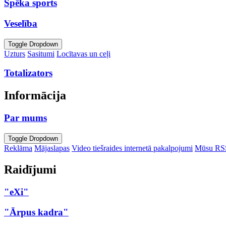
Spēka sports
Veselība
Toggle Dropdown
Uzturs
Sasitumi
Locītavas un ceļi
Totalizators
Informācija
Par mums
Toggle Dropdown
Reklāma
Mājaslapas
Video tiešraides internetā pakalpojumi
Mūsu RS
Raidījumi
"eXi"
"Ārpus kadra"