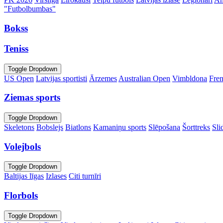
"Futbolbumbas"
Bokss
Teniss
Toggle Dropdown
US Open
Latvijas sportisti
Ārzemes
Australian Open
Vimbldona
Fre
Ziemas sports
Toggle Dropdown
Skeletons
Bobslejs
Biatlons
Kamaniņu sports
Slēpošana
Šorttreks
Sli
Volejbols
Toggle Dropdown
Baltijas līgas
Izlases
Citi turnīri
Florbols
Toggle Dropdown