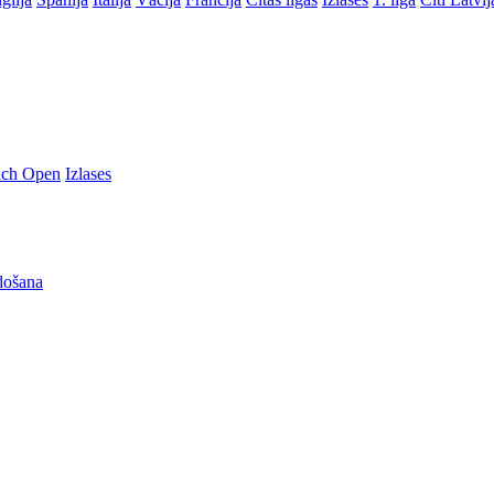
nch Open
Izlases
došana