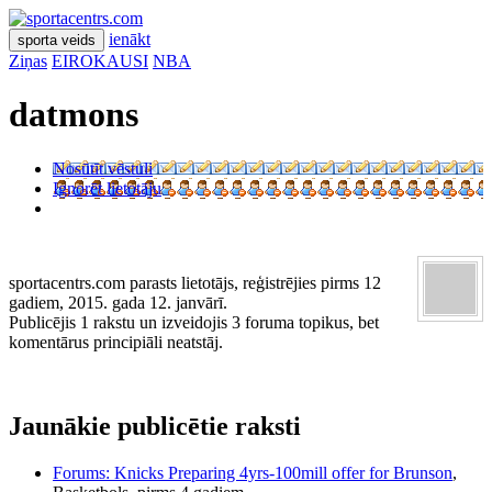
ienākt
sporta veids
Ziņas
EIROKAUSI
NBA
datmons
Nosūtīt vēstuli
Ignorēt lietotāju
sportacentrs.com parasts lietotājs, reģistrējies pirms 12
gadiem, 2015. gada 12. janvārī.
Publicējis 1 rakstu un izveidojis 3 foruma topikus, bet
komentārus principiāli neatstāj.
Jaunākie publicētie raksti
Forums: Knicks Preparing 4yrs-100mill offer for Brunson
,