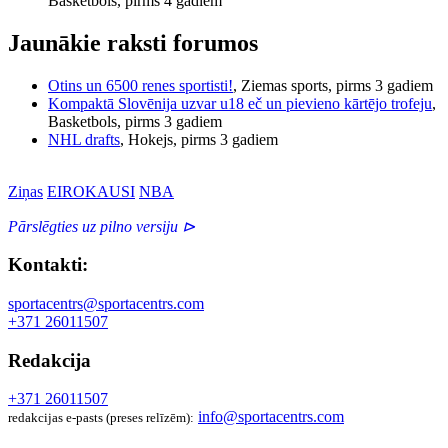
Basketbols, pirms 4 gadiem
Jaunākie raksti forumos
Otins un 6500 renes sportisti!
, Ziemas sports, pirms 3 gadiem
Kompaktā Slovēnija uzvar u18 eč un pievieno kārtējo trofeju
,
Basketbols, pirms 3 gadiem
NHL drafts
, Hokejs, pirms 3 gadiem
Ziņas
EIROKAUSI
NBA
Pārslēgties uz pilno versiju ⊳
Kontakti:
sportacentrs@sportacentrs.com
+371 26011507
Redakcija
+371 26011507
info@sportacentrs.com
redakcijas e-pasts (preses relīzēm):