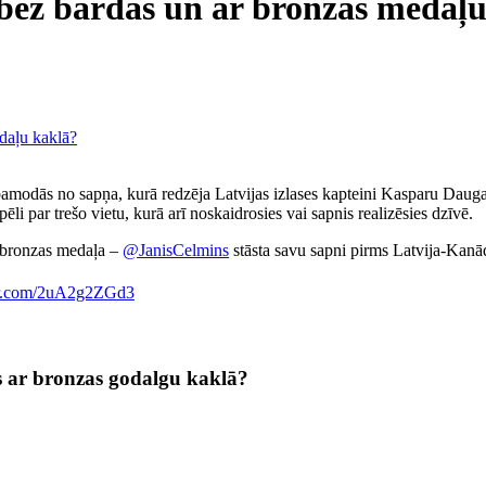
 bez bārdas un ar bronzas medaļ
pamodās no sapņa, kurā redzēja Latvijas izlases kapteini Kasparu Daug
li par trešo vietu, kurā arī noskaidrosies vai sapnis realizēsies dzīvē.
 bronzas medaļa –
@JanisCelmins
stāsta savu sapni pirms Latvija-Kanād
ter.com/2uA2g2ZGd3
es ar bronzas godalgu kaklā?