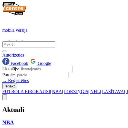
mobilā versija
Autorizēties
Facebook
Google
Lietotājs:
Parole:
→ Reģistrēties
Ienākt
FUTBOLA EIROKAUSI
|
NBA
|
PORZIŅĢIS
|
NHL
|
LASĪTAVA
|
Aktuāli
NBA