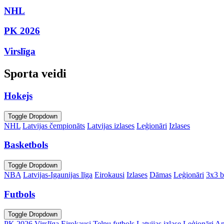
NHL
PK 2026
Virslīga
Sporta veidi
Hokejs
Toggle Dropdown
NHL
Latvijas čempionāts
Latvijas izlases
Leģionāri
Izlases
Basketbols
Toggle Dropdown
NBA
Latvijas-Igaunijas līga
Eirokausi
Izlases
Dāmas
Leģionāri
3x3 b
Futbols
Toggle Dropdown
PK 2026
Virslīga
Eirokausi
Telpu futbols
Latvijas izlase
Leģionāri
An