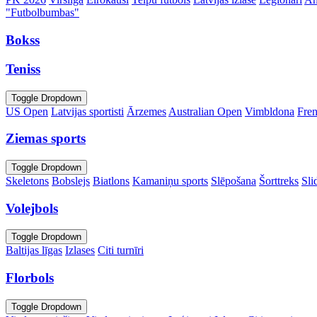
"Futbolbumbas"
Bokss
Teniss
Toggle Dropdown
US Open
Latvijas sportisti
Ārzemes
Australian Open
Vimbldona
Fre
Ziemas sports
Toggle Dropdown
Skeletons
Bobslejs
Biatlons
Kamaniņu sports
Slēpošana
Šorttreks
Sli
Volejbols
Toggle Dropdown
Baltijas līgas
Izlases
Citi turnīri
Florbols
Toggle Dropdown