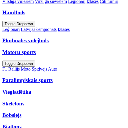
Virslīga vīriešiem
Virslīga sievietēm
Leģionāri
Izlases
Citi turnīri
Handbols
Toggle Dropdown
Leģionāri
Latvijas čempionāts
Izlases
Pludmales volejbols
Motoru sports
Toggle Dropdown
F1
Rallijs
Moto
Spīdvejs
Auto
Paralimpiskais sports
Vieglatlētika
Skeletons
Bobslejs
Biatlons