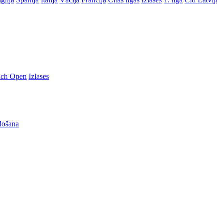
nch Open
Izlases
došana