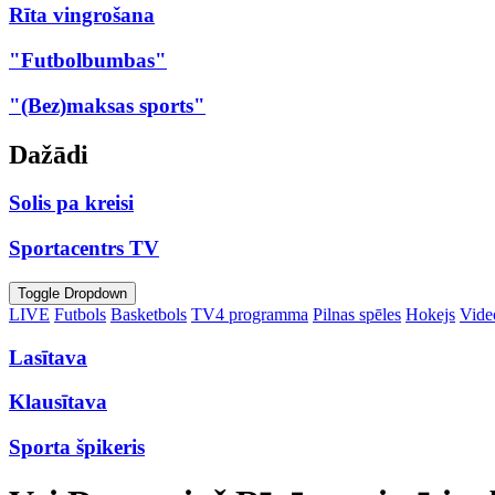
Rīta vingrošana
"Futbolbumbas"
"(Bez)maksas sports"
Dažādi
Solis pa kreisi
Sportacentrs TV
Toggle Dropdown
LIVE
Futbols
Basketbols
TV4 programma
Pilnas spēles
Hokejs
Video
Lasītava
Klausītava
Sporta špikeris