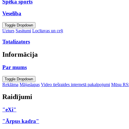
Spēka sports
Veselība
Toggle Dropdown
Uzturs
Sasitumi
Locītavas un ceļi
Totalizators
Informācija
Par mums
Toggle Dropdown
Reklāma
Mājaslapas
Video tiešraides internetā pakalpojumi
Mūsu RS
Raidījumi
"eXi"
"Ārpus kadra"