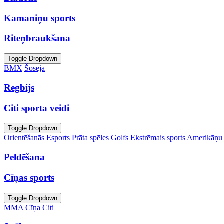
Kamaniņu sports
Riteņbraukšana
Toggle Dropdown
BMX
Šoseja
Regbijs
Citi sporta veidi
Toggle Dropdown
Orientēšanās
Esports
Prāta spēles
Golfs
Ekstrēmais sports
Amerikāņu 
Peldēšana
Cīņas sports
Toggle Dropdown
MMA
Cīņa
Citi