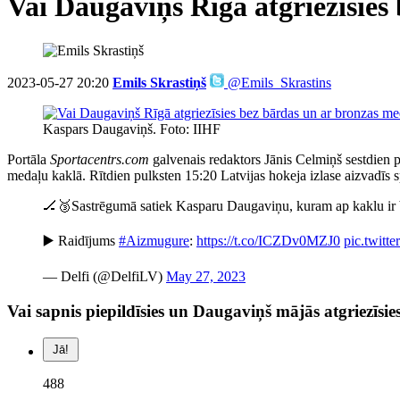
Vai Daugaviņš Rīgā atgriezīsies
2023-05-27 20:20
Emils Skrastiņš
@Emils_Skrastins
Kaspars Daugaviņš. Foto: IIHF
Portāla
Sportacentrs.com
galvenais redaktors Jānis Celmiņš sestdien 
medaļu kaklā. Rītdien pulksten 15:20 Latvijas hokeja izlase aizvadīs spē
🏒🥉Sastrēgumā satiek Kasparu Daugaviņu, kuram ap kaklu ir
▶️ Raidījums
#Aizmugure
:
https://t.co/ICZDv0MZJ0
pic.twit
— Delfi (@DelfiLV)
May 27, 2023
Vai sapnis piepildīsies un Daugaviņš mājās atgriezīsi
Jā!
488