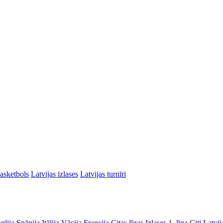
asketbols
Latvijas izlases
Latvijas turnīri
glija
Spānija
Itālija
Vācija
Francija
Citas līgas
Izlases
1. līga
Citi Latvij