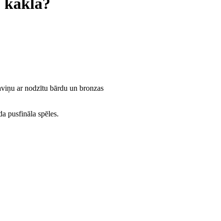
u kaklā?
aviņu ar nodzītu bārdu un bronzas
a pusfināla spēles.