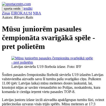
ienākt
sporta veids
Ziņas
EIROKAUSI
NBA
Autors:
Ritvars Raits
Mūsu juniorēm pasaules
čempionāta svarīgākā spēle -
pret polietēm
Latvijas sieviešu U19 florbola izlase. Foto: IFF
Šodien pasaules čempoionāta florbolā sieviešu U19 izlasēm Latvijas
valstsvienība aizvadīs savu šī turnīra pašu svarīgāko cīņu. Pulksten
11.00 (pēc Latvijas laika) mūsu meitenes dosies laukumā, lai,
krustojot nūjas ar savām vienaudzēm no Polijas, noskaidrotu, kura
komanda ir cienīga ieņemt vietu pasaules TOP-8.
Latvijas junioru izlase izcili aizvadīta apakšgrupas turnīra fāzi, svinot
pārliecinošas uzvaras visās trijās spēlēs. Mūsu meitenes ar 17:3