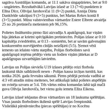
sagrāva Austrālijas komandu, ar 11:1 sakāva singapūrietes, bet ar 9:0
- ungārietes. Rezultatīvākā Latvijas izlasē ar 13 (7+6) punktiem ir
Elīna Dīce, Olīvijai Jarohovičai 11 (9+2) punkti, Annija Dārta
Dankfelde sakrājusi 9 (3+5) punktus, bet Martas Rekes kontā 8
(3+5) punkti. Mūsu valstsvienības vārtsardze Estere Elbrete atvairīja
25 no 26 pretinieču metieniem jeb 96,15%.
Polietes finālturnīra pirmo fāzi aizvadīja A apakšgrupā, kur viņām
bija jātiekas ar krietni spēcīgākām pretiniecēm. Polijas izlase ar 0:10
kapitulēja zviedrīetēm, ar 0:13 - somietēm, bet ar savām galvenajām
konkurentēm norvēģietēm cīnījās neizšķirti (5:5). Ņemot vērā
iemesto un ielaisto vārtu starpību, Polijas florbolistes savā
apakšgrupā ieņēma pēdējo vietu un šodien viņām jātiekas ar D
apakšgrupas uzvarētājām latvietēm.
Latvijas un Polijas sieviešu U19 izlases pēdējo reizi florbola
laukumā tikās salīdzinoši nesen - Polijas kausa izcīņas turnīrā, kas
notika 2026. gada fevruāra sākumā. Pirms pēdējā perioda vadībā ar
4:3 vēl atradās mūsu meitenes, bet atlikušajā laikā polietes atspēlējās
un svinēja uzvaru ar 5:4. Trīs vārtus mūsu komandas labā tajā mačā
guva Olīvija Jarohoviča, bet vienu golu iemeta Elīza Eikena.
Latvijas izlasē iekļautas divas vārtsardzes un 18 laukuma spēlētājas.
Visas jaunās florbolistes ikdienā spēlē Latvijas čempionātā.
Vislielākā pārstāvniecība (piecas spēlētājas) ir no Kocēnu