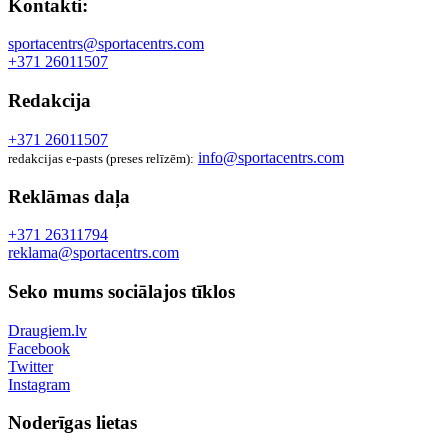
Kontakti:
sportacentrs@sportacentrs.com
+371 26011507
Redakcija
+371 26011507
info@sportacentrs.com
redakcijas e-pasts (preses relīzēm):
Reklāmas daļa
+371 26311794
reklama@sportacentrs.com
Seko mums sociālajos tīklos
Draugiem.lv
Facebook
Twitter
Instagram
Noderīgas lietas