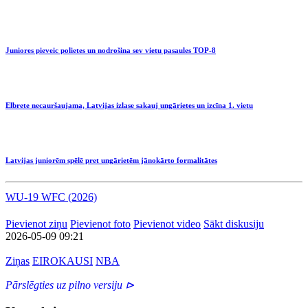
Juniores pieveic polietes un nodrošina sev vietu pasaules TOP-8
Elbrete necauršaujama, Latvijas izlase sakauj ungārietes un izcīna 1. vietu
Latvijas juniorēm spēlē pret ungārietēm jānokārto formalitātes
WU-19 WFC (2026)
Pievienot ziņu
Pievienot foto
Pievienot video
Sākt diskusiju
2026-05-09 09:21
Ziņas
EIROKAUSI
NBA
Pārslēgties uz pilno versiju ⊳