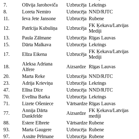
7.
Olīvija Jarohoviča
Uzbrucēja
Lekrings
8.
Loreta Nemiro
Uzbrucēja
NND/RJTC
11.
Ieva Jete Jansone
Uzbrucēja
Rubene
FK Ķekava/Latvijas
12.
Patrīcija Kubuliņa
Uzbrucēja
Mediji
13.
Paula Zālmane
Uzbrucēja
Rīgas Lauvas
15.
Dārta Malkava
Uzbrucēja
Lekrings
FK Ķekava/Latvijas
17.
Elīza Eikena
Uzbrucēja
Mediji
Aleksa Adriana
18.
Aizsardze
Rīgas Lauvas
Alfere
20.
Marta Reke
Uzbrucēja
NND/RJTC
23.
Adrija Krieviņa
Uzbrucēja
Lekrings
47.
Elīna Dīce
Uzbrucēja
NND/RJTC
70.
Evelīna Barka
Uzbrucēja
Lekrings
71.
Lizete Ošeniece
Vārtsardze
Rīgas Lauvas
Annija Dārta
FK Ķekava/Latvijas
77.
Aizsardze
Dankfelde
mediji
88.
Estere Elbrete
Vārtsardze
Rubene
93.
Marta Gaugere
Uzbrucēja
Rubene
97.
Asnāte Pēlmane
Uzbrucēja
Rubene