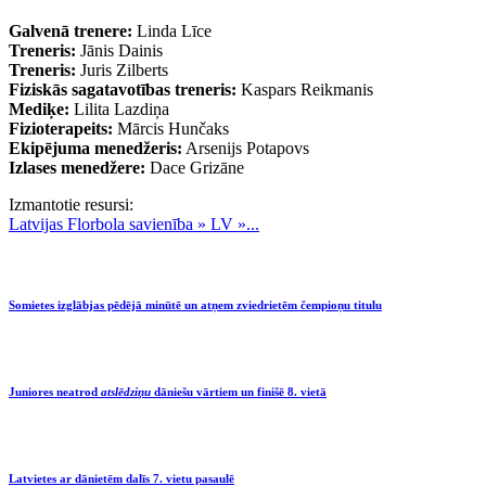
Galvenā trenere:
Linda Līce
Treneris:
Jānis Dainis
Treneris:
Juris Zilberts
Fiziskās sagatavotības treneris:
Kaspars Reikmanis
Mediķe:
Lilita Lazdiņa
Fizioterapeits:
Mārcis Hunčaks
Ekipējuma menedžeris:
Arsenijs Potapovs
Izlases menedžere:
Dace Grizāne
Izmantotie resursi:
Latvijas Florbola savienība » LV »...
Somietes izglābjas pēdējā minūtē un atņem zviedrietēm čempioņu titulu
Juniores neatrod
atslēdziņu
dāniešu vārtiem un finišē 8. vietā
Latvietes ar dānietēm dalīs 7. vietu pasaulē