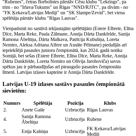
"Rubenes", četras florbolistes pārstāv Cēsu klubu "Lekrings", pa
trim - no "Irlava/Tukums" un Rīgas "NND/RJTC", pa divām - no
"FK Ķekava/Latvijas Mediji" un "SK Slampe/Zevid", bet viena
spēlētāja pārstāv klubu "Rīgas Lauvas".
Vienpadsmit no sastāvā iekļautajām spēlētājām (Estere Elbrete, Elīna
Dīce, Marta Reke, Paula Zālmane, Annija Dārta Dankfelde, Sanija
Ramona Ābeltiņa, Dārta Malkava, Patrīcija Kubuliņa, Loreta
Nemiro, Aleksa Adriana Alfere un Asnāte Pēlmane) piedalījās arī
iepriekšējā pasaules junioru čempionātā, kas 2024. gadā notika
Somijā, bet sešas (Estere Elbrete, Elīna Dīce, Marta Reke, Annija
Dārta Dankfelde, Loreta Nemiro un Olīvija Jarohoviča) savus
spēkus jau ir pārbaudījušas arī pieaugušo pasaules čempionāta
līmenī. Latvijas izlases kapteine ir Annija Dārta Dankfelde.
Latvijas U-19 izlases sastāvs pasaules čempionātā
sievietēm:
Numurs
Spēlētāja
Pozīcija
Klubs
2.
Anete Gaile
Uzbrucēja
Rīgas Lauvas
Sanija Ramona
4.
Uzbrucēja
Rubene
Ābeltiņa
FK Ķekava/Latvijas
5.
Enija Kalniņa
Uzbrucēja
Mediji