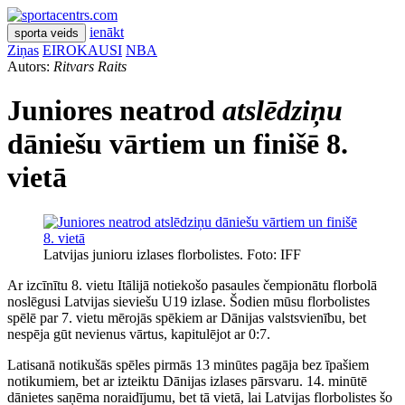
ienākt
sporta veids
Ziņas
EIROKAUSI
NBA
Autors:
Ritvars Raits
Juniores neatrod
atslēdziņu
dāniešu vārtiem un finišē 8.
vietā
Latvijas junioru izlases florbolistes. Foto: IFF
Ar izcīnītu 8. vietu Itālijā notiekošo pasaules čempionātu florbolā
noslēgusi Latvijas sieviešu U19 izlase. Šodien mūsu florbolistes
spēlē par 7. vietu mērojās spēkiem ar Dānijas valstsvienību, bet
nespēja gūt nevienus vārtus, kapitulējot ar 0:7.
Latisanā notikušās spēles pirmās 13 minūtes pagāja bez īpašiem
notikumiem, bet ar izteiktu Dānijas izlases pārsvaru. 14. minūtē
dānietes saņēma noraidījumu, bet tā vietā, lai Latvijas florbolistes šo