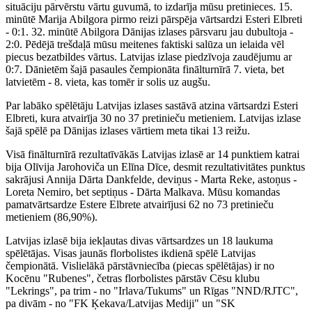
situāciju pārvērstu vārtu guvumā, to izdarīja mūsu pretinieces. 15.
minūtē Marija Abilgora pirmo reizi pārspēja vārtsardzi Esteri Elbreti
- 0:1. 32. minūtē Abilgora Dānijas izlases pārsvaru jau dubultoja -
2:0. Pēdējā trešdaļā mūsu meitenes faktiski salūza un ielaida vēl
piecus bezatbildes vārtus. Latvijas izlase piedzīvoja zaudējumu ar
0:7. Dānietēm šajā pasaules čempionāta finālturnīrā 7. vieta, bet
latvietēm - 8. vieta, kas tomēr ir solis uz augšu.
Par labāko spēlētāju Latvijas izlases sastāvā atzina vārtsardzi Esteri
Elbreti, kura atvairīja 30 no 37 pretinieču metieniem. Latvijas izlase
šajā spēlē pa Dānijas izlases vārtiem meta tikai 13 reižu.
Visā finālturnīrā rezultatīvākās Latvijas izlasē ar 14 punktiem katrai
bija Olīvija Jarohoviča un Elīna Dīce, desmit rezultativitātes punktus
sakrājusi Annija Dārta Dankfelde, deviņus - Marta Reke, astoņus -
Loreta Nemiro, bet septiņus - Dārta Malkava. Mūsu komandas
pamatvārtsardze Estere Elbrete atvairījusi 62 no 73 pretinieču
metieniem (86,90%).
Latvijas izlasē bija iekļautas divas vārtsardzes un 18 laukuma
spēlētājas. Visas jaunās florbolistes ikdienā spēlē Latvijas
čempionātā. Vislielākā pārstāvniecība (piecas spēlētājas) ir no
Kocēnu "Rubenes", četras florbolistes pārstāv Cēsu klubu
"Lekrings", pa trim - no "Irlava/Tukums" un Rīgas "NND/RJTC",
pa divām - no "FK Ķekava/Latvijas Mediji" un "SK