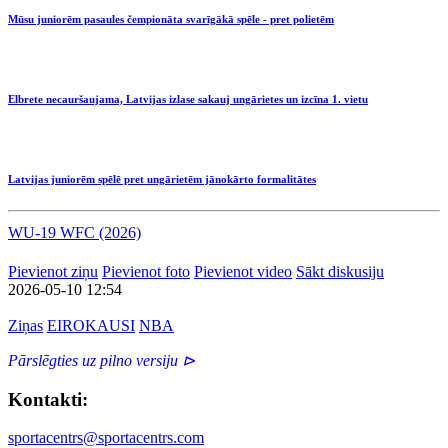
Mūsu juniorēm pasaules čempionāta svarīgākā spēle - pret polietēm
Elbrete necauršaujama, Latvijas izlase sakauj ungārietes un izcīna 1. vietu
Latvijas juniorēm spēlē pret ungārietēm jānokārto formalitātes
WU-19 WFC (2026)
Pievienot ziņu
Pievienot foto
Pievienot video
Sākt diskusiju
2026-05-10 12:54
Ziņas
EIROKAUSI
NBA
Pārslēgties uz pilno versiju ⊳
Kontakti:
sportacentrs@sportacentrs.com