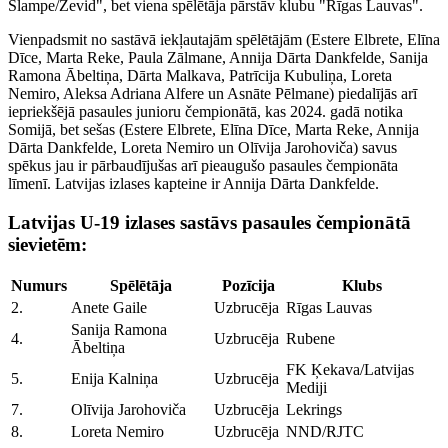
Slampe/Zevid", bet viena spēlētāja pārstāv klubu "Rīgas Lauvas".
Vienpadsmit no sastāvā iekļautajām spēlētājām (Estere Elbrete, Elīna
Dīce, Marta Reke, Paula Zālmane, Annija Dārta Dankfelde, Sanija
Ramona Ābeltiņa, Dārta Malkava, Patrīcija Kubuliņa, Loreta
Nemiro, Aleksa Adriana Alfere un Asnāte Pēlmane) piedalījās arī
iepriekšējā pasaules junioru čempionātā, kas 2024. gadā notika
Somijā, bet sešas (Estere Elbrete, Elīna Dīce, Marta Reke, Annija
Dārta Dankfelde, Loreta Nemiro un Olīvija Jarohoviča) savus
spēkus jau ir pārbaudījušas arī pieaugušo pasaules čempionāta
līmenī. Latvijas izlases kapteine ir Annija Dārta Dankfelde.
Latvijas U-19 izlases sastāvs pasaules čempionātā
sievietēm:
Numurs
Spēlētāja
Pozīcija
Klubs
2.
Anete Gaile
Uzbrucēja
Rīgas Lauvas
Sanija Ramona
4.
Uzbrucēja
Rubene
Ābeltiņa
FK Ķekava/Latvijas
5.
Enija Kalniņa
Uzbrucēja
Mediji
7.
Olīvija Jarohoviča
Uzbrucēja
Lekrings
8.
Loreta Nemiro
Uzbrucēja
NND/RJTC