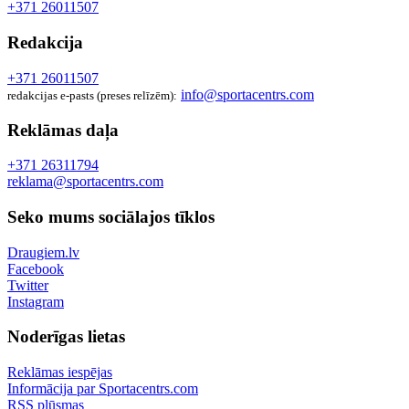
+371 26011507
Redakcija
+371 26011507
info@sportacentrs.com
redakcijas e-pasts (preses relīzēm):
Reklāmas daļa
+371 26311794
reklama@sportacentrs.com
Seko mums sociālajos tīklos
Draugiem.lv
Facebook
Twitter
Instagram
Noderīgas lietas
Reklāmas iespējas
Informācija par Sportacentrs.com
RSS plūsmas