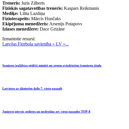
Treneris:
Juris Zilberts
Fiziskās sagatavotības treneris:
Kaspars Reikmanis
Mediķe:
Lilita Lazdiņa
Fizioterapeits:
Mārcis Hunčaks
Ekipējuma menedžeris:
Arsenijs Potapovs
Izlases menedžere:
Dace Grizāne
Izmantotie resursi:
Latvijas Florbola savienība » LV »...
Somietes izglābjas pēdējā minūtē un atņem zviedrietēm čempioņu titulu
Latvietes ar dānietēm dalīs 7. vietu pasaulē
Juniores pieveic polietes un nodrošina sev vietu pasaules TOP-8