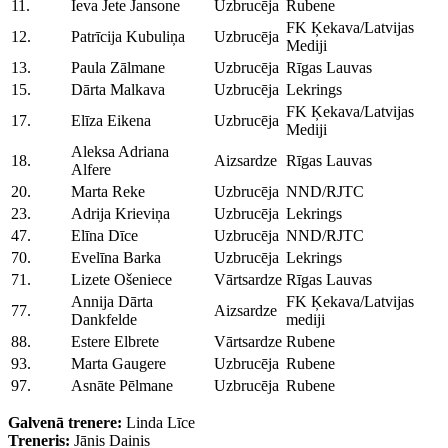
11.
Ieva Jete Jansone
Uzbrucēja
Rubene
FK Ķekava/Latvijas
12.
Patrīcija Kubuliņa
Uzbrucēja
Mediji
13.
Paula Zālmane
Uzbrucēja
Rīgas Lauvas
15.
Dārta Malkava
Uzbrucēja
Lekrings
FK Ķekava/Latvijas
17.
Elīza Eikena
Uzbrucēja
Mediji
Aleksa Adriana
18.
Aizsardze
Rīgas Lauvas
Alfere
20.
Marta Reke
Uzbrucēja
NND/RJTC
23.
Adrija Krieviņa
Uzbrucēja
Lekrings
47.
Elīna Dīce
Uzbrucēja
NND/RJTC
70.
Evelīna Barka
Uzbrucēja
Lekrings
71.
Lizete Ošeniece
Vārtsardze
Rīgas Lauvas
Annija Dārta
FK Ķekava/Latvijas
77.
Aizsardze
Dankfelde
mediji
88.
Estere Elbrete
Vārtsardze
Rubene
93.
Marta Gaugere
Uzbrucēja
Rubene
97.
Asnāte Pēlmane
Uzbrucēja
Rubene
Galvenā trenere:
Linda Līce
Treneris:
Jānis Dainis