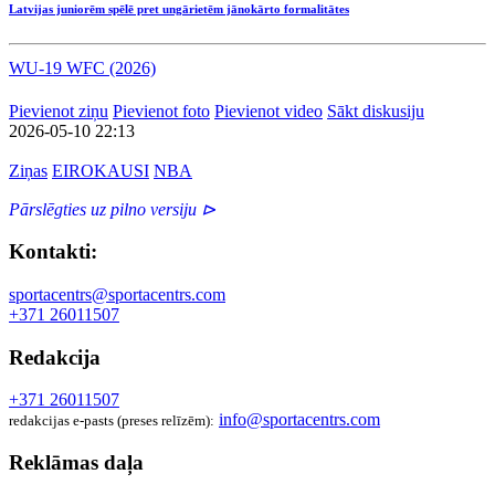
Latvijas juniorēm spēlē pret ungārietēm jānokārto formalitātes
WU-19 WFC (2026)
Pievienot ziņu
Pievienot foto
Pievienot video
Sākt diskusiju
2026-05-10 22:13
Ziņas
EIROKAUSI
NBA
Pārslēgties uz pilno versiju ⊳
Kontakti:
sportacentrs@sportacentrs.com
+371 26011507
Redakcija
+371 26011507
info@sportacentrs.com
redakcijas e-pasts (preses relīzēm):
Reklāmas daļa