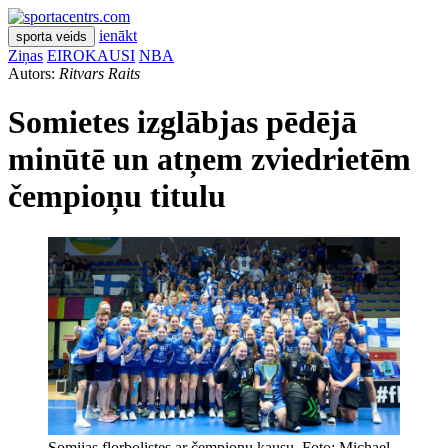
ienākt
sporta veids
Ziņas
EIROKAUSI
NBA
Autors:
Ritvars Raits
Somietes izglābjas pēdējā
minūtē un atņem zviedrietēm
čempioņu titulu
Somijas florbolistes ar čempioņu kausu. Foto: Michael