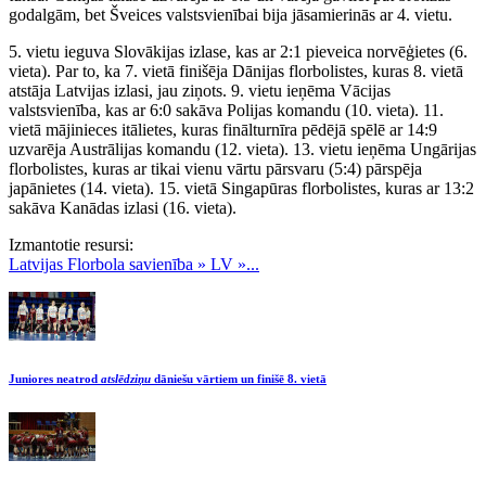
godalgām, bet Šveices valstsvienībai bija jāsamierinās ar 4. vietu.
5. vietu ieguva Slovākijas izlase, kas ar 2:1 pieveica norvēģietes (6.
vieta). Par to, ka 7. vietā finišēja Dānijas florbolistes, kuras 8. vietā
atstāja Latvijas izlasi, jau ziņots. 9. vietu ieņēma Vācijas
valstsvienība, kas ar 6:0 sakāva Polijas komandu (10. vieta). 11.
vietā mājinieces itālietes, kuras finālturnīra pēdējā spēlē ar 14:9
uzvarēja Austrālijas komandu (12. vieta). 13. vietu ieņēma Ungārijas
florbolistes, kuras ar tikai vienu vārtu pārsvaru (5:4) pārspēja
japānietes (14. vieta). 15. vietā Singapūras florbolistes, kuras ar 13:2
sakāva Kanādas izlasi (16. vieta).
Izmantotie resursi:
Latvijas Florbola savienība » LV »...
Juniores neatrod
atslēdziņu
dāniešu vārtiem un finišē 8. vietā