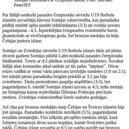
Peter/IFF
Par Itālijā notikušā pasaules čempionāta sieviešu U19 florbola
izlasēm uzvarētāju kļuvusi Somijas valstsvienība, kas pamatlaika
pēdējā minūtē spēja panākt izlīdzinājumu (3:3) un svinēja uzvaru
pagarinājumā - 4:3. Iepriekšējām čempionēm zviedrietēm šoreiz
jāsamierinās ar vicečempioņu godu, bet bronzas medaļas izcīnīja
Čehijas junioru izlase.
Somijas un Zviedrijas sieviešu U19 florbola izlases tikās arī pirms
diviem gadiem Somijas pilsētā Lahti notikušā pasaules čempionāta
finālturnīrā. Toreiz ar 4:2 pārākas izrādījās skandināvietes. Šovakar
Itālijā abas komandas atkal satikās uz tās pašas "laipiņas". Divas
reizes vadībā ar vienu vārtu pārsvaru izvirzījās somietes (1:0 un 2:1),
bet minūti pirms pamatlaika beigām priekšā ar 3:2 jau bija
zviedrietes. Titula pretendentes paspēja atspēlēties (3:3), bet
pagarinājuma 6. minūtē Somijas izlasei uzvaru ar 4:3, zelta medaļu
un čempioņu kausu nodrošināja Džennas Potinojas precīzais
metiens. Zviedrijas valstsvienībai šoreiz sudraba godalgas.
Arī cīņa par bronzas medaļām starp Čehijas un Šveices izlasēm bija
ļoti spraiga. Pamatlaiks noslēdzās neizšķirti (5:5), pagarinājumā
rezultāts nemainījās. Viss izšķirās pēcspēles metienu sērijā, kurā
čehietes izmantoja divas savas iespējas, kamēr šveicietes palika
tukšā. Čehijas izlase uzvarēja ar 6:5 un varēja gavilēt pat bronzas