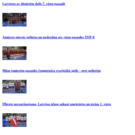
Latvietes ar dānietēm dalīs 7. vietu pasaulē
Juniores pieveic polietes un nodrošina sev vietu pasaules TOP-8
Mūsu juniorēm pasaules čempionāta svarīgākā spēle - pret polietēm
Elbrete necauršaujama, Latvijas izlase sakauj ungārietes un izcīna 1. vietu