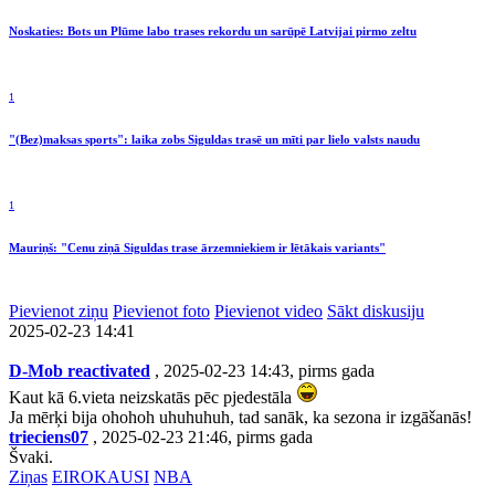
Noskaties: Bots un Plūme labo trases rekordu un sarūpē Latvijai pirmo zeltu
1
"(Bez)maksas sports": laika zobs Siguldas trasē un mīti par lielo valsts naudu
1
Mauriņš: "Cenu ziņā Siguldas trase ārzemniekiem ir lētākais variants"
Pievienot ziņu
Pievienot foto
Pievienot video
Sākt diskusiju
2025-02-23 14:41
D-Mob reactivated
, 2025-02-23 14:43, pirms gada
Kaut kā 6.vieta neizskatās pēc pjedestāla
Ja mērķi bija ohohoh uhuhuhuh, tad sanāk, ka sezona ir izgāšanās!
trieciens07
, 2025-02-23 21:46, pirms gada
Švaki.
Ziņas
EIROKAUSI
NBA