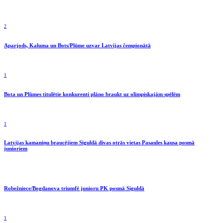
2
Aparjods, Kaluma un Bots/Plūme uzvar Latvijas čempionātā
1
Bota un Plūmes titulētie konkurenti plāno braukt uz olimpiskajām spēlēm
1
Latvijas kamaniņu braucējiem Siguldā divas otrās vietas Pasaules kausa posmā
junioriem
Robežniece/Bogdanova triumfē junioru PK posmā Siguldā
1