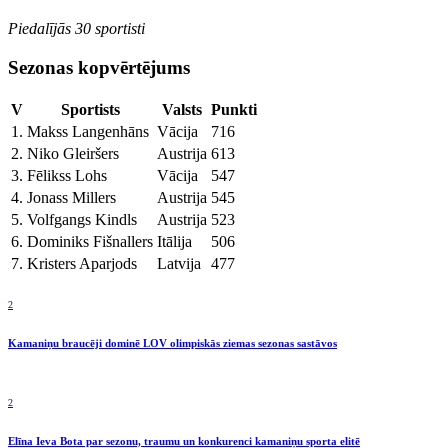
Piedalījās 30 sportisti
Sezonas kopvērtējums
V
Sportists
Valsts
Punkti
1.
Makss Langenhāns
Vācija
716
2.
Niko Gleiršers
Austrija
613
3.
Fēlikss Lohs
Vācija
547
4.
Jonass Millers
Austrija
545
5.
Volfgangs Kindls
Austrija
523
6.
Dominiks Fišnallers
Itālija
506
7.
Kristers Aparjods
Latvija
477
2
Kamaniņu braucēji dominē LOV olimpiskās ziemas sezonas sastāvos
2
Elīna Ieva Bota par sezonu, traumu un konkurenci kamaniņu sporta elitē