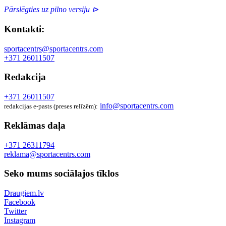
Pārslēgties uz pilno versiju ⊳
Kontakti:
sportacentrs@sportacentrs.com
+371 26011507
Redakcija
+371 26011507
info@sportacentrs.com
redakcijas e-pasts (preses relīzēm):
Reklāmas daļa
+371 26311794
reklama@sportacentrs.com
Seko mums sociālajos tīklos
Draugiem.lv
Facebook
Twitter
Instagram