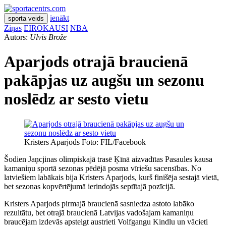
ienākt
sporta veids
Ziņas
EIROKAUSI
NBA
Autors:
Ulvis Brože
Aparjods otrajā braucienā
pakāpjas uz augšu un sezonu
noslēdz ar sesto vietu
Kristers Aparjods Foto: FIL/Facebook
Šodien Jaņcjinas olimpiskajā trasē Ķīnā aizvadītas Pasaules kausa
kamaniņu sportā sezonas pēdējā posma vīriešu sacensības. No
latviešiem labākais bija Kristers Aparjods, kurš finišēja sestajā vietā,
bet sezonas kopvērtējumā ierindojās septītajā pozīcijā.
Kristers Aparjods pirmajā braucienā sasniedza astoto labāko
rezultātu, bet otrajā braucienā Latvijas vadošajam kamaniņu
braucējam izdevās apsteigt austrieti Volfgangu Kindlu un vācieti