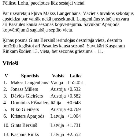
Fēliksu Lohu, paceļoties līdz sestajai vietai.
Par uzvarētāju kļuva Makss Langenhāns. Vācietis tuvākos sekotājus
apsteidza par vairāk nekā pussekundi. Langenhāns svinēja uzvaru
arī Pasaules kausa sezonas kopvērtējumā. Savukārt Aparjods
kopvērtējumā saglabāja septīto vietu.
Ķīnas posmā Gints Bērziņš ierindojās desmitajā vietā, desmito
pozīciju iegūstot arī Pasaules kausa sezonā. Savukārt Kasparam
Rinkam šodien 13. vieta, bet sezonas griezumā – 11.
Vīrieši
V
Sportists
Valsts
Laiks
1.
Makss Langenhāns
Vācija
1:55.051
2.
Jonass Millers
Austrija
+0.532
3.
Dāvids Gleiršers
Austrija
+0.582
4.
Dominiks Fišnallers
Itālija
+0.648
5.
Niko Gleiršers
Austrija
+0.769
6.
Kristers Aparjods
Latvija
+1.004
10.
Gints Bērziņš
Latvija
+1.731
13.
Kaspars Rinks
Latvija
+2.552