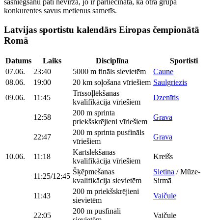
sasniegšanu pati nevirza, jo ir pārliecināta, ka otrā grupā
konkurentes savus metienus sametīs.
Latvijas sportistu kalendārs Eiropas čempionātā
Romā
Datums
Laiks
Disciplīna
Sportisti
07.06.
23:40
5000 m fināls sievietēm
Caune
08.06.
19:00
20 km soļošana vīriešiem
Saulgriezis
Trīssoļlēkšanas
09.06.
11:45
Dzenītis
kvalifikācija vīriešiem
200 m sprinta
12:58
Grava
priekšskrējieni vīriešiem
200 m sprinta pusfināls
22:47
Grava
vīriešiem
Kārtslēkšanas
10.06.
11:18
Kreišs
kvalifikācija vīriešiem
Šķēpmešanas
Sietiņa
/ Mūze-
11:25/12:45
kvalifikācija sievietēm
Sirmā
200 m priekšskrējieni
11:43
Vaičule
sievietēm
200 m pusfināli
22:05
Vaičule
sievietēm