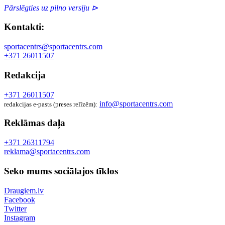
Pārslēgties uz pilno versiju ⊳
Kontakti:
sportacentrs@sportacentrs.com
+371 26011507
Redakcija
+371 26011507
info@sportacentrs.com
redakcijas e-pasts (preses relīzēm):
Reklāmas daļa
+371 26311794
reklama@sportacentrs.com
Seko mums sociālajos tīklos
Draugiem.lv
Facebook
Twitter
Instagram