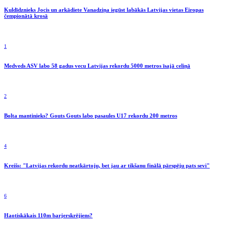
Kuldīdznieks Jocis un arkādiete Vanadziņa iegūst labākās Latvijas vietas Eiropas
čempionātā krosā
1
Medveds ASV labo 58 gadus vecu Latvijas rekordu 5000 metros īsajā celiņā
2
Bolta mantinieks? Gouts Gouts labo pasaules U17 rekordu 200 metros
4
Kreišs: "Latvijas rekordu neatkārtoju, bet jau ar tikšanu finālā pārspēju pats sevi"
6
Haotiskākais 110m barjerskrējiens?