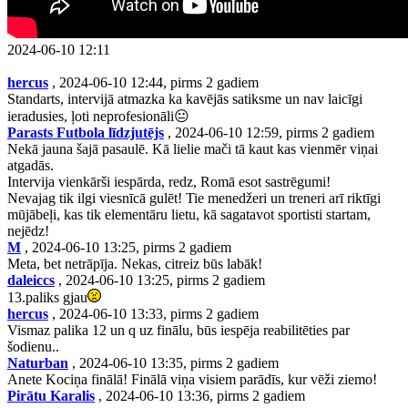
2024-06-10 12:11
hercus
, 2024-06-10 12:44, pirms 2 gadiem
Standarts, intervijā atmazka ka kavējās satiksme un nav laicīgi
ieradusies, ļoti neprofesionāli😐
Parasts Futbola līdzjutējs
, 2024-06-10 12:59, pirms 2 gadiem
Nekā jauna šajā pasaulē. Kā lielie mači tā kaut kas vienmēr viņai
atgadās.
Intervija vienkārši iespārda, redz, Romā esot sastrēgumi!
Nevajag tik ilgi viesnīcā gulēt! Tie menedžeri un treneri arī riktīgi
mūjābeļi, kas tik elementāru lietu, kā sagatavot sportisti startam,
nejēdz!
M
, 2024-06-10 13:25, pirms 2 gadiem
Meta, bet netrāpīja. Nekas, citreiz būs labāk!
daleiccs
, 2024-06-10 13:25, pirms 2 gadiem
13.paliks gjau
hercus
, 2024-06-10 13:33, pirms 2 gadiem
Vismaz palika 12 un q uz finālu, būs iespēja reabilitēties par
šodienu..
Naturban
, 2024-06-10 13:35, pirms 2 gadiem
Anete Kociņa finālā! Finālā viņa visiem parādīs, kur vēži ziemo!
Pirātu Karalis
, 2024-06-10 13:36, pirms 2 gadiem