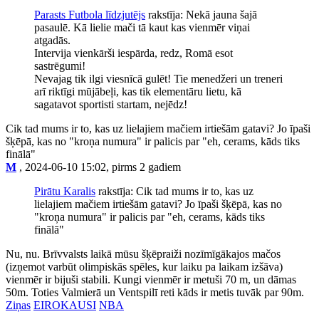
Parasts Futbola līdzjutējs
rakstīja: Nekā jauna šajā
pasaulē. Kā lielie mači tā kaut kas vienmēr viņai
atgadās.
Intervija vienkārši iespārda, redz, Romā esot
sastrēgumi!
Nevajag tik ilgi viesnīcā gulēt! Tie menedžeri un treneri
arī riktīgi mūjābeļi, kas tik elementāru lietu, kā
sagatavot sportisti startam, nejēdz!
Cik tad mums ir to, kas uz lielajiem mačiem irtiešām gatavi? Jo īpaši
šķēpā, kas no "kroņa numura" ir palicis par "eh, cerams, kāds tiks
finālā"
M
, 2024-06-10 15:02, pirms 2 gadiem
Pirātu Karalis
rakstīja: Cik tad mums ir to, kas uz
lielajiem mačiem irtiešām gatavi? Jo īpaši šķēpā, kas no
"kroņa numura" ir palicis par "eh, cerams, kāds tiks
finālā"
Nu, nu. Brīvvalsts laikā mūsu šķēpraiži nozīmīgākajos mačos
(izņemot varbūt olimpiskās spēles, kur laiku pa laikam izšāva)
vienmēr ir bijuši stabili. Kungi vienmēr ir metuši 70 m, un dāmas
50m. Toties Valmierā un Ventspilī reti kāds ir metis tuvāk par 90m.
Ziņas
EIROKAUSI
NBA