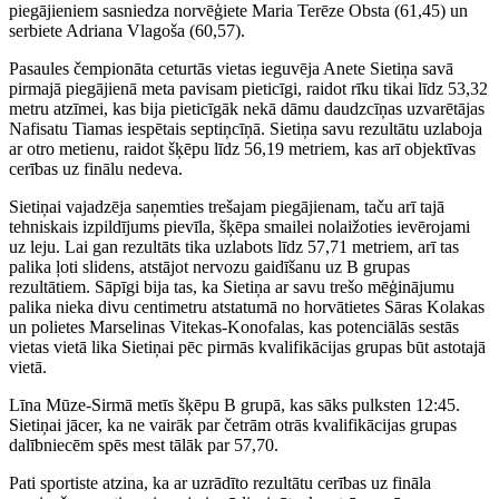
piegājieniem sasniedza norvēģiete Maria Terēze Obsta (61,45) un
serbiete Adriana Vlagoša (60,57).
Pasaules čempionāta ceturtās vietas ieguvēja Anete Sietiņa savā
pirmajā piegājienā meta pavisam pieticīgi, raidot rīku tikai līdz 53,32
metru atzīmei, kas bija pieticīgāk nekā dāmu daudzcīņas uzvarētājas
Nafisatu Tiamas iespētais septiņcīņā. Sietiņa savu rezultātu uzlaboja
ar otro metienu, raidot šķēpu līdz 56,19 metriem, kas arī objektīvas
cerības uz finālu nedeva.
Sietiņai vajadzēja saņemties trešajam piegājienam, taču arī tajā
tehniskais izpildījums pievīla, šķēpa smailei nolaižoties ievērojami
uz leju. Lai gan rezultāts tika uzlabots līdz 57,71 metriem, arī tas
palika ļoti slidens, atstājot nervozu gaidīšanu uz B grupas
rezultātiem. Sāpīgi bija tas, ka Sietiņa ar savu trešo mēģinājumu
palika nieka divu centimetru atstatumā no horvātietes Sāras Kolakas
un polietes Marselinas Vitekas-Konofalas, kas potenciālās sestās
vietas vietā lika Sietiņai pēc pirmās kvalifikācijas grupas būt astotajā
vietā.
Līna Mūze-Sirmā metīs šķēpu B grupā, kas sāks pulksten 12:45.
Sietiņai jācer, ka ne vairāk par četrām otrās kvalifikācijas grupas
dalībniecēm spēs mest tālāk par 57,70.
Pati sportiste atzina, ka ar uzrādīto rezultātu cerības uz fināla