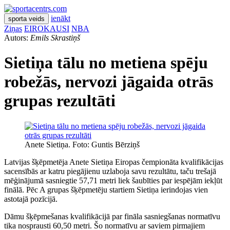
ienākt
sporta veids
Ziņas
EIROKAUSI
NBA
Autors:
Emils Skrastiņš
Sietiņa tālu no metiena spēju
robežās, nervozi jāgaida otrās
grupas rezultāti
Anete Sietiņa. Foto: Guntis Bērziņš
Latvijas šķēpmetēja Anete Sietiņa Eiropas čempionāta kvalifikācijas
sacensībās ar katru piegājienu uzlaboja savu rezultātu, taču trešajā
mēģinājumā sasniegtie 57,71 metri liek šaubīties par iespējām iekļūt
finālā. Pēc A grupas šķēpmetēju startiem Sietiņa ierindojas vien
astotajā pozīcijā.
Dāmu šķēpmešanas kvalifikācijā par fināla sasniegšanas normatīvu
tika nosprausti 60,50 metri. Šo normatīvu ar saviem pirmajiem