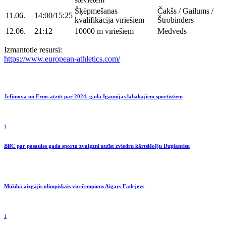
Šķēpmešanas
Čakšs / Gailums /
11.06.
14:00/15:25
kvalifikācija vīriešiem
Štrobinders
12.06.
21:12
10000 m vīriešiem
Medveds
Izmantotie resursi:
https://www.european-athletics.com/
Jefimova un Erms atzīti par 2024. gada Igaunijas labākajiem sportistiem
1
BBC par pasaules gada sporta zvaigzni atzīst zviedru kārtslēcēju Duplantisu
Mūžībā aizgājis olimpiskais vicečempions Aigars Fadejevs
1