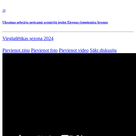
29
Ukrainas soļotāja neticamā scenārijā iegūst Eiropas čempionāta bronzu
Vieglatlētikas sezona 2024
Pievienot ziņu
Pievienot foto
Pievienot video
Sākt diskusiju