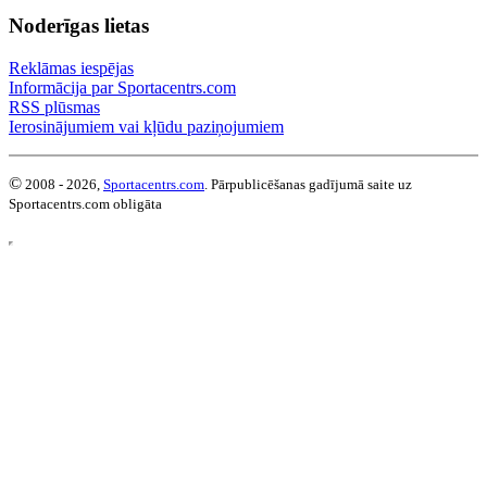
Noderīgas lietas
Reklāmas iespējas
Informācija par Sportacentrs.com
RSS plūsmas
Ierosinājumiem vai kļūdu paziņojumiem
©
2008 - 2026,
Sportacentrs.com
. Pārpublicēšanas gadījumā saite uz
Sportacentrs.com obligāta