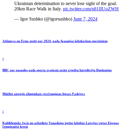
Ukrainian determination to never lose sight of the goal.
20km Race Walk in Italy.
pic.twitter.com/n81IIUoZWH
— Igor Sushko (@igorsushko)
June 7, 2024
Jefimova un Erms atzīti par 2024. gada Igaunijas labākajiem sportistiem
1
BBC par pasaules gada sporta zvaigzni atzīst zviedru kārtslēcēju Duplantisu
Mūžībā aizgājis olimpiskais vicečempions Aigars Fadejevs
1
Kuldīdznieks Jocis un arkādiete Vanadziņa iegūst labākās Latvijas vietas Eiropas
čempionātā krosā