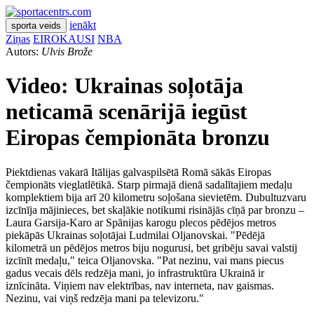
ienākt
sporta veids
Ziņas
EIROKAUSI
NBA
Autors:
Ulvis Brože
Video: Ukrainas soļotāja
neticamā scenārijā iegūst
Eiropas čempionāta bronzu
Piektdienas vakarā Itālijas galvaspilsētā Romā sākās Eiropas
čempionāts vieglatlētikā. Starp pirmajā dienā sadalītajiem medaļu
komplektiem bija arī 20 kilometru soļošana sievietēm. Dubultuzvaru
izcīnīja mājinieces, bet skaļākie notikumi risinājās cīņā par bronzu –
Laura Garsija-Karo ar Spānijas karogu plecos pēdējos metros
piekāpās Ukrainas soļotājai Ludmilai Oljanovskai. "Pēdējā
kilometrā un pēdējos metros biju nogurusi, bet gribēju savai valstij
izcīnīt medaļu," teica Oljanovska. "Pat nezinu, vai mans piecus
gadus vecais dēls redzēja mani, jo infrastruktūra Ukrainā ir
iznīcināta. Viņiem nav elektrības, nav interneta, nav gaismas.
Nezinu, vai viņš redzēja mani pa televizoru."