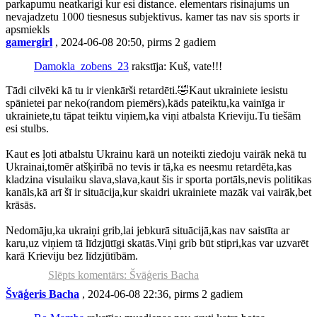
parkapumu neatkarigi kur esi distance. elementars risinajums un
nevajadzetu 1000 tiesnesus subjektivus. kamer tas nav sis sports ir
apsmiekls
gamergirl
, 2024-06-08 20:50, pirms 2 gadiem
Damokla_zobens_23
rakstīja: Kuš, vate!!!
Tādi cilvēki kā tu ir vienkārši retardēti.🤣Kaut ukrainiete iesistu
spānietei par neko(random piemērs),kāds pateiktu,ka vainīga ir
ukrainiete,tu tāpat teiktu viņiem,ka viņi atbalsta Krieviju.Tu tiešām
esi stulbs.
Kaut es ļoti atbalstu Ukrainu karā un noteikti ziedoju vairāk nekā tu
Ukrainai,tomēr atšķirībā no tevis ir tā,ka es neesmu retardēta,kas
kladzina visulaiku slava,slava,kaut šis ir sporta portāls,nevis politikas
kanāls,kā arī šī ir situācija,kur skaidri ukrainiete mazāk vai vairāk,bet
krāsās.
Nedomāju,ka ukraiņi grib,lai jebkurā situācijā,kas nav saistīta ar
karu,uz viņiem tā līdzjūtīgi skatās.Viņi grib būt stipri,kas var uzvarēt
karā Krieviju bez līdzjūtībām.
Slēpts komentārs: Švāģeris Bacha
Švāģeris Bacha
, 2024-06-08 22:36, pirms 2 gadiem