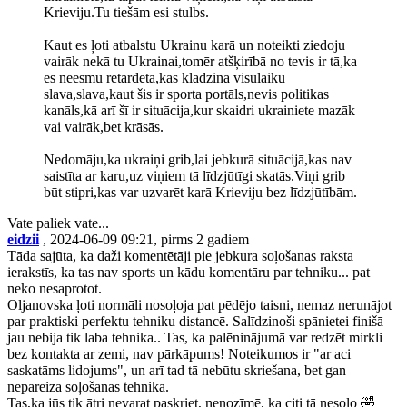
Krieviju.Tu tiešām esi stulbs.
Kaut es ļoti atbalstu Ukrainu karā un noteikti ziedoju
vairāk nekā tu Ukrainai,tomēr atšķirībā no tevis ir tā,ka
es neesmu retardēta,kas kladzina visulaiku
slava,slava,kaut šis ir sporta portāls,nevis politikas
kanāls,kā arī šī ir situācija,kur skaidri ukrainiete mazāk
vai vairāk,bet krāsās.
Nedomāju,ka ukraiņi grib,lai jebkurā situācijā,kas nav
saistīta ar karu,uz viņiem tā līdzjūtīgi skatās.Viņi grib
būt stipri,kas var uzvarēt karā Krieviju bez līdzjūtībām.
Vate paliek vate...
eidzii
, 2024-06-09 09:21, pirms 2 gadiem
Tāda sajūta, ka daži komentētāji pie jebkura soļošanas raksta
ierakstīs, ka tas nav sports un kādu komentāru par tehniku... pat
neko nesaprotot.
Oljanovska ļoti normāli nosoļoja pat pēdējo taisni, nemaz nerunājot
par praktiski perfektu tehniku distancē. Salīdzinoši spānietei finišā
jau nebija tik laba tehnika.. Tas, ka palēninājumā var redzēt mirkli
bez kontakta ar zemi, nav pārkāpums! Noteikumos ir "ar aci
saskatāms lidojums", un arī tad tā nebūtu skriešana, bet gan
nepareiza soļošanas tehnika.
Tas,ka jūs tik ātri nevarat paskriet, nenozīmē, ka citi tā nesoļo 🤣