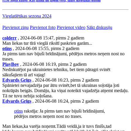
#150
Ārpus kadra
: Kas jāzina un jāņem vērā, sākot skriešanas sezonu
Vieglatlētikas sezona 2024
Pievienot ziņu
Pievienot foto
Pievienot video
Sākt diskusiju
colderr
, 2024-06-08 15:47, pirms 2 gadiem
Man liekas tur tīrā vieglā riksītī paskrien garām...
otins
, 2024-06-08 15:55, pirms 2 gadiem
Ja pirms tam nav bijuši brīdinājumi, pēdējos metros neņem nost no
trases.
PlayBoy
, 2024-06-08 16:19, pirms 2 gadiem
Nediskutējot pa ukrainietes tehniku, bet tiem pāragri svinēt
sākušajiem tā arī vajag!
Edvards Grīgs
, 2024-06-08 16:23, pirms 2 gadiem
Spānietei nevajadzēja par ātru svinēt,bet tā ukrainas soļotāja ļoti
nokrāpās beigās. Domāju, ka viņai noteikti vajadzēja atņemt medaļu.
Tā ne tuvu nebija soļošana.
Edvards Grīgs
, 2024-06-08 16:24, pirms 2 gadiem
otins
rakstīja: Ja pirms tam nav bijuši brīdinājumi,
pēdējos metros neņem nost no trases.
Man liekas,ka varēja noņemt.Tādā veidā,ja ir tuvs finišs,tad