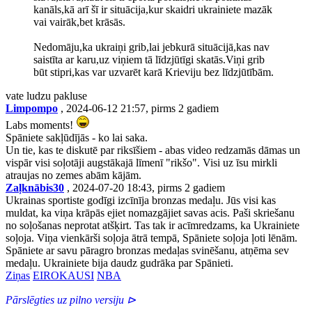
kanāls,kā arī šī ir situācija,kur skaidri ukrainiete mazāk
vai vairāk,bet krāsās.
Nedomāju,ka ukraiņi grib,lai jebkurā situācijā,kas nav
saistīta ar karu,uz viņiem tā līdzjūtīgi skatās.Viņi grib
būt stipri,kas var uzvarēt karā Krieviju bez līdzjūtībām.
vate ludzu pakluse
Limpompo
, 2024-06-12 21:57, pirms 2 gadiem
Labs moments!
Spāniete sakļūdījās - ko lai saka.
Un tie, kas te diskutē par riksīšiem - abas video redzamās dāmas un
vispār visi soļotāji augstākajā līmenī "rikšo". Visi uz īsu mirkli
atraujas no zemes abām kājām.
Zaļknābis30
, 2024-07-20 18:43, pirms 2 gadiem
Ukrainas sportiste godīgi izcīnīja bronzas medaļu. Jūs visi kas
muldat, ka viņa krāpās ejiet nomazgājiet savas acis. Paši skriešanu
no soļošanas neprotat atšķirt. Tas tak ir acīmredzams, ka Ukrainiete
soļoja. Viņa vienkārši soļoja ātrā tempā, Spāniete soļoja ļoti lēnām.
Spāniete ar savu pāragro bronzas medaļas svinēšanu, atņēma sev
medaļu. Ukrainiete bija daudz gudrāka par Spānieti.
Ziņas
EIROKAUSI
NBA
Pārslēgties uz pilno versiju ⊳