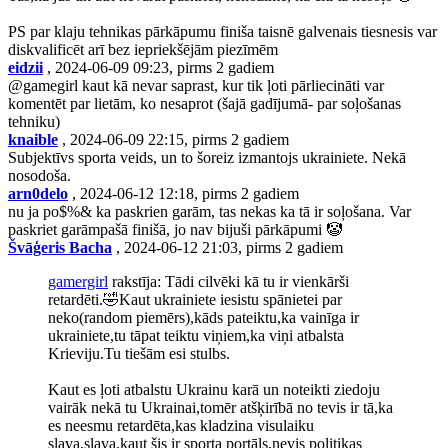
PS par klaju tehnikas pārkāpumu finiša taisnē galvenais tiesnesis var
diskvalificēt arī bez iepriekšējām piezīmēm
eidzii
, 2024-06-09 09:23, pirms 2 gadiem
@gamegirl kaut kā nevar saprast, kur tik ļoti pārliecināti var
komentēt par lietām, ko nesaprot (šajā gadījumā- par soļošanas
tehniku)
knaible
, 2024-06-09 22:15, pirms 2 gadiem
Subjektīvs sporta veids, un to šoreiz izmantojs ukrainiete. Nekā
nosodoša.
arn0delo
, 2024-06-12 12:18, pirms 2 gadiem
nu ja po$%& ka paskrien garām, tas nekas ka tā ir soļošana. Var
paskriet garāmpašā finišā, jo nav bijuši pārkāpumi 🤡
Švāģeris Bacha
, 2024-06-12 21:03, pirms 2 gadiem
gamergirl
rakstīja: Tādi cilvēki kā tu ir vienkārši
retardēti.🤣Kaut ukrainiete iesistu spānietei par
neko(random piemērs),kāds pateiktu,ka vainīga ir
ukrainiete,tu tāpat teiktu viņiem,ka viņi atbalsta
Krieviju.Tu tiešām esi stulbs.
Kaut es ļoti atbalstu Ukrainu karā un noteikti ziedoju
vairāk nekā tu Ukrainai,tomēr atšķirībā no tevis ir tā,ka
es neesmu retardēta,kas kladzina visulaiku
slava,slava,kaut šis ir sporta portāls,nevis politikas