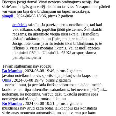
Diezgan jocīgi domā! Viņai neviens brīdinājums nebija. Par
skriešanu beigās gan varēja iedot un tas viss. Nesaprotu to spānieti
vai viņai jau bija divi brīdinājumi un tāpēc neuzskrēja.
sinogli
, 2024-06-08 18:36, pirms 2 gadiem
arn0delo
rakstīja: Ja pareiz atceros noteikumus, tad kad
veic nākamo soli, papēdim jābūt pie zemes. Šeit skaidri
redzams, ka ukrajniete vieglā riksī skrēja. Tiesnešiem
jāskatās atkārtojumu un jāpieņem pareizo lēmumu.
Jocīgs noteikums ja ar šo iedotu tikai brīdinājumu, jo te
izšķirās 3. vietas medaļas liktenis. Vai tiesneši apžēlos
ukrainieti tāðēļ ka Ukrainā karš? Kā ar sportiskuma
pamatprincipiem?
Tavam stulbumam nav robežu!
Bo Mamba
, 2024-06-08 19:49, pirms 2 gadiem
javaino noteikumi nevis sportiste, ja pielauj sadu krapsanos
Ulllis
, 2024-06-08 19:49, pirms 2 gadiem
...normāli būtu, ja pēc šāda finiša apdomātos un atdotu medaļu
konkurentei - tipa adrenalīns, satraukums, bet neesmu pelnījusi...
nedomāju, ka nopelnītā, varbūt, dažu tūkstošu prēmija spēs
nomazgāt nākošo gadu runas un kaunu...
Bo Mamba
, 2024-06-08 19:51, pirms 2 gadiem
musdienas nav gruti katra botaa ielikt chpiu kas konstatetu
skriesanas momentu automatiski, un sodit varetu par katru