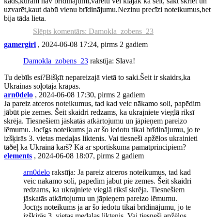
kāds,kuram nav brīdinājumi,varētu vēl klajāk kā šeit, sākt skriet un
uzvarēt,kaut dabū vienu brīdinājumu.Nezinu precīzi noteikumus,bet
bija tāda lieta.
Slēpts komentārs: Damokla_zobens_23
gamergirl
, 2024-06-08 17:24, pirms 2 gadiem
Damokla_zobens_23
rakstīja: Slava!
Tu debīls esi?Bišķīt nepareizajā vietā to saki.Šeit ir skaidrs,ka
Ukrainas soļotāja krāpās.
arn0delo
, 2024-06-08 17:30, pirms 2 gadiem
Ja pareiz atceros noteikumus, tad kad veic nākamo soli, papēdim
jābūt pie zemes. Šeit skaidri redzams, ka ukrajniete vieglā riksī
skrēja. Tiesnešiem jāskatās atkārtojumu un jāpieņem pareizo
lēmumu. Jocīgs noteikums ja ar šo iedotu tikai brīdinājumu, jo te
izšķirās 3. vietas medaļas liktenis. Vai tiesneši apžēlos ukrainieti
tāðēļ ka Ukrainā karš? Kā ar sportiskuma pamatprincipiem?
elements
, 2024-06-08 18:07, pirms 2 gadiem
arn0delo
rakstīja: Ja pareiz atceros noteikumus, tad kad
veic nākamo soli, papēdim jābūt pie zemes. Šeit skaidri
redzams, ka ukrajniete vieglā riksī skrēja. Tiesnešiem
jāskatās atkārtojumu un jāpieņem pareizo lēmumu.
Jocīgs noteikums ja ar šo iedotu tikai brīdinājumu, jo te
izšķirās 3. vietas medaļas liktenis. Vai tiesneši apžēlos