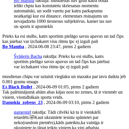
Bo Mamba
rakstīja: musdienas nav gruti katra botaa
ielikt chpiu kas konstatetu skriesanas momentu
automatiski, un sodit varetu par katru parkapumu
neatkarigi kur esi distance. elementars risinajums un
nevajadzetu 1000 tiesnesus subjektivus. kamer tas nav
sis sports ir apsmiekls
Prieks ka esi stulbs, katrs sportists pielāgo savus apavus un tad čips
kas jaiebaz var izchakaret visu ritmu tpc ej izguli pali
Bo Mamba
, 2024-06-08 23:47, pirms 2 gadiem
Švāģeris Bacha
rakstīja: Prieks ka esi stulbs, katrs
sportists pielāgo savus apavus un tad čips kas jaiebaz
var izchakaret visu ritmu tpc ej izguli pali
musdienas chipu var uztaisit vieglaku un mazaku par tavu daiktu jeb
0.001 gramu smagu
Es Black Bullet
, 2024-06-09 01:05, pirms 2 gadiem
Tak palēninājumā abām abas kājas nost no zemes, tā ir vienmēr un
visiem, visstulbākais sporta veids.
Damokla_zobens_23
, 2024-06-09 03:10, pirms 2 gadiem
gamergirl
rakstīja: Tādi cilvēki kā tu ir vienkārši
retardēti.🤣Kaut ukrainiete iesistu spānietei par
neko(random piemērs),kāds pateiktu,ka vainīga ir
ukrainiete,tu tāpat teiktu viņiem,ka viņi atbalsta