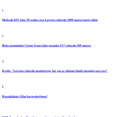
1
Medveds ASV labo 58 gadus vecu Latvijas rekordu 5000 metros īsajā celiņā
2
Bolta mantinieks? Gouts Gouts labo pasaules U17 rekordu 200 metros
4
Kreišs: "Latvijas rekordu neatkārtoju, bet jau ar tikšanu finālā pārspēju pats sevi"
6
Haotiskākais 110m barjerskrējiens?