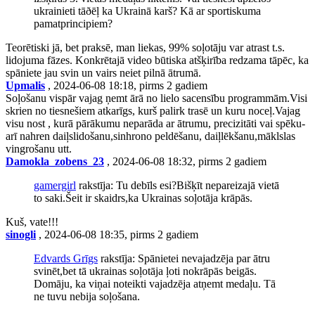
ukrainieti tāðēļ ka Ukrainā karš? Kā ar sportiskuma
pamatprincipiem?
Teorētiski jā, bet praksē, man liekas, 99% soļotāju var atrast t.s.
lidojuma fāzes. Konkrētajā video būtiska atšķirība redzama tāpēc, ka
spāniete jau svin un vairs neiet pilnā ātrumā.
Upmalis
, 2024-06-08 18:18, pirms 2 gadiem
Soļošanu vispār vajag ņemt ārā no lielo sacensību programmām.Visi
skrien no tiesnešiem atkarīgs, kurš palirk trasē un kuru noceļ.Vajag
visu nost , kurā pārākumu neparāda ar ātrumu, precizitāti vai spēku-
arī nahren daiļslidošanu,sinhrono peldēšanu, daiļlēkšanu,māklslas
vingrošanu utt.
Damokla_zobens_23
, 2024-06-08 18:32, pirms 2 gadiem
gamergirl
rakstīja: Tu debīls esi?Bišķīt nepareizajā vietā
to saki.Šeit ir skaidrs,ka Ukrainas soļotāja krāpās.
Kuš, vate!!!
sinogli
, 2024-06-08 18:35, pirms 2 gadiem
Edvards Grīgs
rakstīja: Spānietei nevajadzēja par ātru
svinēt,bet tā ukrainas soļotāja ļoti nokrāpās beigās.
Domāju, ka viņai noteikti vajadzēja atņemt medaļu. Tā
ne tuvu nebija soļošana.