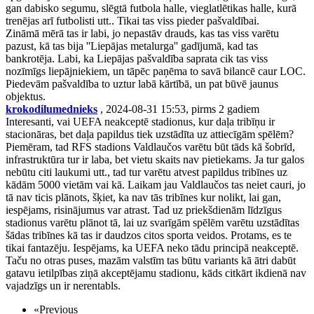
gan dabisko segumu, slēgtā futbola halle, vieglatlētikas halle, kurā
trenējas arī futbolisti utt.. Tikai tas viss pieder pašvaldībai.
Zināmā mērā tas ir labi, jo nepastāv drauds, kas tas viss varētu
pazust, kā tas bija ''Liepājas metalurga'' gadījumā, kad tas
bankrotēja. Labi, ka Liepājas pašvaldība saprata cik tas viss
nozīmīgs liepājniekiem, un tāpēc paņēma to savā bilancē caur LOC.
Piedevām pašvaldība to uztur labā kārtībā, un pat būvē jaunus
objektus.
krokodilumednieks
, 2024-08-31 15:53, pirms 2 gadiem
Interesanti, vai UEFA neakceptē stadionus, kur daļa tribīņu ir
stacionāras, bet daļa papildus tiek uzstādīta uz attiecīgām spēlēm?
Piemēram, tad RFS stadions Valdlaučos varētu būt tāds kā šobrīd,
infrastruktūra tur ir laba, bet vietu skaits nav pietiekams. Ja tur galos
nebūtu citi laukumi utt., tad tur varētu atvest papildus tribīnes uz
kādām 5000 vietām vai kā. Laikam jau Valdlaučos tas neiet cauri, jo
tā nav ticis plānots, šķiet, ka nav tās tribīnes kur nolikt, lai gan,
iespējams, risinājumus var atrast. Tad uz priekšdienām līdzīgus
stadionus varētu plānot tā, lai uz svarīgām spēlēm varētu uzstādītas
šādas tribīnes kā tas ir daudzos citos sporta veidos. Protams, es te
tikai fantazēju. Iespējams, ka UEFA neko tādu principā neakceptē.
Taču no otras puses, mazām valstīm tas būtu variants kā ātri dabūt
gatavu ietilpības ziņā akceptējamu stadionu, kāds citkārt ikdienā nav
vajadzīgs un ir nerentabls.
«
Previous