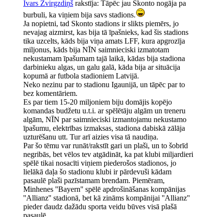
Ivars Zvirgzdiņš
rakstīja: Tāpēc jau Skonto nogāja pa
burbuli, ka viņiem bija savs stadions.
Ja nopietni, tad Skonto stadions ir slikts piemērs, jo
nevajag aizmirst, kas bija tā īpašnieks, kad šis stadions
tika uzcelts, kāds bija viņa amats LFF, kura apgrozīja
miljonus, kāds bija NĪN saimnieciski izmatotam
nekustamam īpašumam tajā laikā, kādas bija stadiona
darbinieku algas, un galu galā, kāda bija ar situācija
kopumā ar futbola stadioniem Latvijā.
Neko nezinu par to stadionu Igaunijā, un tāpēc par to
bez komentāriem.
Es par tiem 15-20 miljoniem biju domājis kopējo
komandas budžetu u.t.i. ar spēlētāju algām un treneru
algām, NĪN par saimnieciski izmantojamu nekustamo
īpašumu, elektrības izmaksas, stadiona dabiskā zālāja
uzturēšanu utt. Tur arī aizies visa tā naudiņa.
Par šo tēmu var runāt/rakstīt gari un plaši, un to šobrīd
negribās, bet vēlos tev atgādināt, ka pat klubi miljardieri
spēlē tikai nosacīti viņiem piederošos stadionos, jo
lielākā daļa šo stadionu klubi ir pārdevuši kādam
pasaulē plaši pazīstamam brendam. Piemēram,
Minhenes ''Bayern'' spēlē apdrošināšanas kompānijas
''Allianz'' stadionā, bet kā zināms kompānijai ''Allianz''
pieder daudz dažādu sporta veidu būves visā plašā
pasaulē.