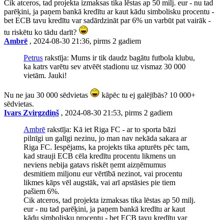
Cik atceros, tad projekta izmaksas tika lēstas ap 50 milj. eur - nu tad
parēķini, ja paņem bankā kredītu ar kaut kādu simbolisku procentu -
bet ECB tavu kredītu var sadārdzināt par 6% un varbūt pat vairāk -
tu riskētu ko tādu darīt?
Ambrē
, 2024-08-30 21:36, pirms 2 gadiem
Petrus
rakstīja: Mums ir tik daudz bagātu futbola klubu,
ka katrs varētu sev atvēēt stadionu uz vismaz 30 000
vietām. Jauki!
Nu ne jau 30 000 sēdvietas
kāpēc tu ej galējībās? 10 000+
sēdvietas.
Ivars Zvirgzdiņš
, 2024-08-30 21:53, pirms 2 gadiem
Ambrē
rakstīja: Kā iet Riga FC - ar to sporta bāzi
pilnīgi un galīgi nezinu, jo man nav nekāda sakara ar
Riga FC. Iespējams, ka projekts tika apturēts pēc tam,
kad strauji ECB cēla kredītu procentu likmens un
neviens nebija gatavs riskēt ņemt aizņēmumus
desmitiem miljonu eur vērtībā nezinot, vai procentu
likmes kāps vēl augstāk, vai arī apstāsies pie tiem
pašiem 6%.
Cik atceros, tad projekta izmaksas tika lēstas ap 50 milj.
eur - nu tad parēķini, ja paņem bankā kredītu ar kaut
kādu simbolisku procentu - bet ECB tavu kredītu var