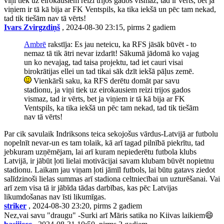
viņi tiek uz eirokausiem reizi trijos gados vismaz, tad ir vērts, bet ja
viņiem ir tā kā bija ar FK Ventspils, ka tika iekšā un pēc tam nekad,
tad tik tiešām nav tā vērts!
Ivars Zvirgzdiņš
, 2024-08-30 23:15, pirms 2 gadiem
Ambrē
rakstīja: Es jau neteicu, ka RFS jāsāk būvēt - to
nemaz tā tik ātri nevar izdarīt! Sākumā jādomā ko vajag
un ko nevajag, tad taisa projektu, tad iet cauri visai
birokrātijas ellei un tad tikai sāk dzīt iekšā pāļus zemē.
Vienkārši saku, ka RFS derētu domāt par savu
stadionu, ja viņi tiek uz eirokausiem reizi trijos gados
vismaz, tad ir vērts, bet ja viņiem ir tā kā bija ar FK
Ventspils, ka tika iekšā un pēc tam nekad, tad tik tiešām
nav tā vērts!
Par cik savulaik Indriksons teica sekojošus vārdus-Latvijā ar futbolu
nopelnīt nevar-un es tam tolaik, kā arī tagad pilnībā piekrītu, tad
jebkuram uzņēmējam, lai arī kuram nepiederētu futbola klubs
Latvijā, ir jābūt ļoti lielai motivācijai savam klubam būvēt nopietnu
stadionu. Laikam jau viņam ļoti jāmīl futbols, lai būtu gatavs ziedot
salīdzinoši lielas summas arī stadiona celtniecībai un uzturēšanai. Vai
arī zem visa tā ir jābīda tādas darbības, kas pēc Latvijas
likumdošanas nav īsti likumīgas.
striker
, 2024-08-30 23:20, pirms 2 gadiem
Nez,vai savu "draugu" -Surki arī Māris satika no Kiivas laikiem😄