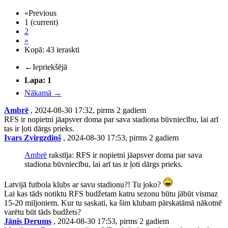
«
Previous
1
(current)
2
»
Kopā: 43 ieraskti
←
Iepriekšējā
Lapa: 1
Nākamā
→
Ambrē
, 2024-08-30 17:32, pirms 2 gadiem
RFS ir nopietni jāapsver doma par sava stadiona būvniecību, lai arī
tas ir ļoti dārgs prieks.
Ivars Zvirgzdiņš
, 2024-08-30 17:53, pirms 2 gadiem
Ambrē
rakstīja: RFS ir nopietni jāapsver doma par sava
stadiona būvniecību, lai arī tas ir ļoti dārgs prieks.
Latvijā futbola klubs ar savu stadionu?! Tu joko?
Lai kas tāds notiktu RFS budžetam katru sezonu būtu jābūt vismaz
15-20 miljoniem. Kur tu saskati, ka šim klubam pārskatāmā nākotnē
varētu būt tāds budžets?
Jānis Derums
, 2024-08-30 17:53, pirms 2 gadiem