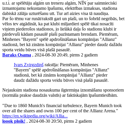
u.t.i. ar spēlētāju algām un treneru algām, NĪN par saimnieciski
izmantojamu nekustamo īpašumu, elektrības izmaksas, stadiona
dabiskā zālāja uzturēšanu utt. Tur arī aizies visa tā naudiņa.
Par šo tēmu var runāt/rakstīt gari un plaši, un to šobrīd negribās, bet
vēlos tev atgādināt, ka pat klubi miljardieri spēlē tikai nosacīti
viņiem piederošos stadionos, jo lielākā daļa šo stadionu klubi ir
pārdevuši kādam pasaulē plaši pazīstamam brendam. Piemēram,
Minhenes ''Bayern'' spēlē apdrošināšanas kompānijas ''Allianz''
stadionā, bet kā zināms kompānijai ''Allianz'' pieder daudz dažādu
sporta veidu būves visā plašā pasaulē.
Baraks Osama
, 2024-08-30 20:49, pirms 2 gadiem
Ivars Zvirgzdiņš
rakstīja: Piemēram, Minhenes
''Bayern'' spēlē apdrošināšanas kompānijas ''Allianz''
stadionā, bet kā zināms kompānijai ''Allianz'' pieder
daudz dažādu sporta veidu būves visā plašā pasaulē.
Nejauksim stadiona nosaukuma ilgtermiņa iznomāšanu sponsoriem
(normāla prakse daudzās valstīs) ar faktiskajām īpašumtiesībām.
"Due to 1860 Munich's financial turbulence, Bayern Munich took
over all the shares and owns 100 per cent of the Allianz Arena."
https://en.wikipedia.org/wiki/Allia...
loook ploik!
, 2024-08-30 20:50, pirms 2 gadiem