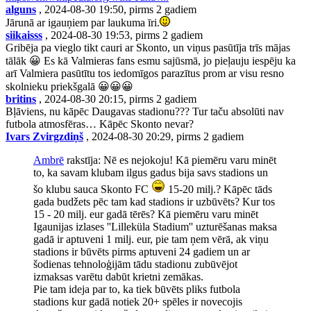
alguns
, 2024-08-30 19:50, pirms 2 gadiem
Jārunā ar igauņiem par laukuma īri.
siikaisss
, 2024-08-30 19:53, pirms 2 gadiem
Gribēja pa vieglo tikt cauri ar Skonto, un viņus pasūtīja trīs mājas
tālāk 😀 Es kā Valmieras fans esmu sajūsmā, jo pieļauju iespēju ka
arī Valmiera pasūtītu tos iedomīgos parazītus prom ar visu resno
skolnieku priekšgalā 😀😀😀
britins
, 2024-08-30 20:15, pirms 2 gadiem
Bļāviens, nu kāpēc Daugavas stadionu??? Tur taču absolūti nav
futbola atmosfēras… Kāpēc Skonto nevar?
Ivars Zvirgzdiņš
, 2024-08-30 20:29, pirms 2 gadiem
Ambrē
rakstīja: Nē es nejokoju! Kā piemēru varu minēt
to, ka savam klubam ilgus gadus bija savs stadions un
šo klubu sauca Skonto FC
15-20 milj.? Kāpēc tāds
gada budžets pēc tam kad stadions ir uzbūvēts? Kur tos
15 - 20 milj. eur gadā tērēs? Kā piemēru varu minēt
Igaunijas izlases ''Lilleküla Stadium'' uzturēšanas maksa
gadā ir aptuveni 1 milj. eur, pie tam ņem vērā, ak viņu
stadions ir būvēts pirms aptuveni 24 gadiem un ar
šodienas tehnoloģijām tādu stadionu zubūvējot
izmaksas varētu dabūt krietni zemākas.
Pie tam ideja par to, ka tiek būvēts pliks futbola
stadions kur gadā notiek 20+ spēles ir novecojis