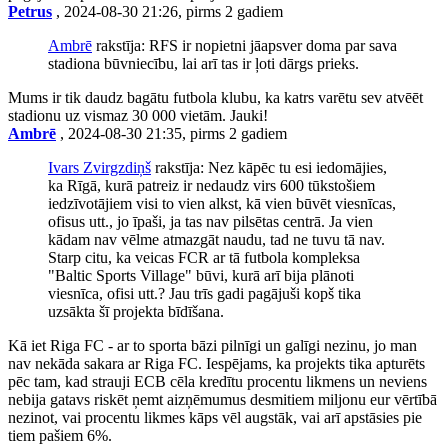
Petrus
, 2024-08-30 21:26, pirms 2 gadiem
Ambrē
rakstīja: RFS ir nopietni jāapsver doma par sava
stadiona būvniecību, lai arī tas ir ļoti dārgs prieks.
Mums ir tik daudz bagātu futbola klubu, ka katrs varētu sev atvēēt
stadionu uz vismaz 30 000 vietām. Jauki!
Ambrē
, 2024-08-30 21:35, pirms 2 gadiem
Ivars Zvirgzdiņš
rakstīja: Nez kāpēc tu esi iedomājies,
ka Rīgā, kurā patreiz ir nedaudz virs 600 tūkstošiem
iedzīvotājiem visi to vien alkst, kā vien būvēt viesnīcas,
ofisus utt., jo īpaši, ja tas nav pilsētas centrā. Ja vien
kādam nav vēlme atmazgāt naudu, tad ne tuvu tā nav.
Starp citu, ka veicas FCR ar tā futbola kompleksa
"Baltic Sports Village" būvi, kurā arī bija plānoti
viesnīca, ofisi utt.? Jau trīs gadi pagājuši kopš tika
uzsākta šī projekta bīdīšana.
Kā iet Riga FC - ar to sporta bāzi pilnīgi un galīgi nezinu, jo man
nav nekāda sakara ar Riga FC. Iespējams, ka projekts tika apturēts
pēc tam, kad strauji ECB cēla kredītu procentu likmens un neviens
nebija gatavs riskēt ņemt aizņēmumus desmitiem miljonu eur vērtībā
nezinot, vai procentu likmes kāps vēl augstāk, vai arī apstāsies pie
tiem pašiem 6%.