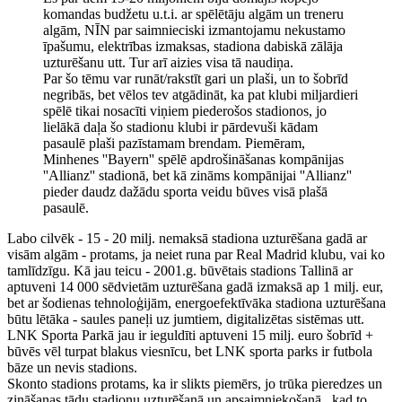
komandas budžetu u.t.i. ar spēlētāju algām un treneru
algām, NĪN par saimnieciski izmantojamu nekustamo
īpašumu, elektrības izmaksas, stadiona dabiskā zālāja
uzturēšanu utt. Tur arī aizies visa tā naudiņa.
Par šo tēmu var runāt/rakstīt gari un plaši, un to šobrīd
negribās, bet vēlos tev atgādināt, ka pat klubi miljardieri
spēlē tikai nosacīti viņiem piederošos stadionos, jo
lielākā daļa šo stadionu klubi ir pārdevuši kādam
pasaulē plaši pazīstamam brendam. Piemēram,
Minhenes ''Bayern'' spēlē apdrošināšanas kompānijas
''Allianz'' stadionā, bet kā zināms kompānijai ''Allianz''
pieder daudz dažādu sporta veidu būves visā plašā
pasaulē.
Labo cilvēk - 15 - 20 milj. nemaksā stadiona uzturēšana gadā ar
visām algām - protams, ja neiet runa par Real Madrid klubu, vai ko
tamlīdzīgu. Kā jau teicu - 2001.g. būvētais stadions Tallinā ar
aptuveni 14 000 sēdvietām uzturēšana gadā izmaksā ap 1 milj. eur,
bet ar šodienas tehnoloģijām, energoefektīvāka stadiona uzturēšana
būtu lētāka - saules paneļi uz jumtiem, digitalizētas sistēmas utt.
LNK Sporta Parkā jau ir ieguldīti aptuveni 15 milj. euro šobrīd +
būvēs vēl turpat blakus viesnīcu, bet LNK sporta parks ir futbola
bāze un nevis stadions.
Skonto stadions protams, ka ir slikts piemērs, jo trūka pieredzes un
zināšanas tādu stadionu uzturēšanā un apsaimniekošanā , kad to