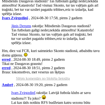
Mūsdienās Daugavas stadionā? Tas futbolam galīgi neder,nekāda
atmosfēra! Katastrofa! Tad vismaz Skonto, tur tas vaļējais gals arī
traģiski, bet tur var uzsliet pagaidu tribīnes,reiz to izdarīja, kad
spēlēja izlase.
Ivars Zvirgzdiņš
, 2024-08-30 17:58, pirms 2 gadiem
Jānis Derums
rakstīja: Mūsdienās Daugavas stadionā?
Tas futbolam galīgi neder,nekāda atmosfēra! Katastrofa!
Tad vismaz Skonto, tur tas vaļējais gals arī traģiski, bet
tur var uzsliet pagaidu tribīnes,reiz to izdarīja, kad
spēlēja izlase.
Hm, diez vai FCR, kuri saimnieko Skonto stadionā, atbalstītu tavu
domu gājienu.
erred
, 2024-08-30 18:49, pirms 2 gadiem
Tikai ne Daugavas graustu!
erred
, 2024-08-30 18:51, pirms 2 gadiem
Brauc lokomotīves, met veserus un šķēpus
Slēpts komentārs no bloķēta lietotāja
Ambrē
, 2024-08-30 19:20, pirms 2 gadiem
Ivars Zvirgzdiņš
rakstīja: Latvijā futbola klubs ar savu
stadionu?! Tu joko?
Lai kas tāds notiktu RFS budžetam katru sezonu būtu