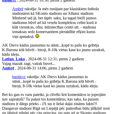
basiiiccc
, 2024-08-31 10:50, pirms 2 gadiem
Ambrē
rakstīja: Ja mēs runājam par klasiskiem futbola
stadioniem kā SKonto stadions un Allianz stadions
Minhenē tad jā, bet tāpēc saku, ka tagad bieži jaunos
stadionus būvē arī kā veselu kompleksu celtni kurā ir
klāt viesnīcas, ofisi, tidzniecības centri utt. - stadiona
izmaksas sedz komersantiem piestādītie rēķini kurus
viņi apmaksā.
AK Dievs kādus jaunumus tu stāsti...kopē to pašu ko gribēja
K.Barona ielā būvēt - biroji, 8-10k vietas kaut ko jaunu uzraksti,
kādu ideju.
Latfan_Loko
, 2024-08-31 12:31, pirms 2 gadiem
Vajag mazak zagt, vairak buvet...
Ambrē
, 2024-08-31 14:06, pirms 2 gadiem
basiiiccc
rakstīja: AK Dievs kādus jaunumus tu
stāsti...kopē to pašu ko gribēja K.Barona ielā būvēt -
biroji, 8-10k vietas kaut ko jaunu uzraksti, kādu ideju.
Bet ko gan es varu pateikt, ja cilvēki šeit komentāros to joprojām
nav sapratuši? Tu palasi tos komentārus, kas saka, ka parasts
stadions ir dārgs prieks - JĀ tas ir lielai daļai zināms fakts!!!
Daugavas stadioni Rīgā un Liepājā pēc patiesības būtu jāšķūrē nost
un jābūvē pilnīgi pēc cita principa, tas pats arī ar Skonto stadionu