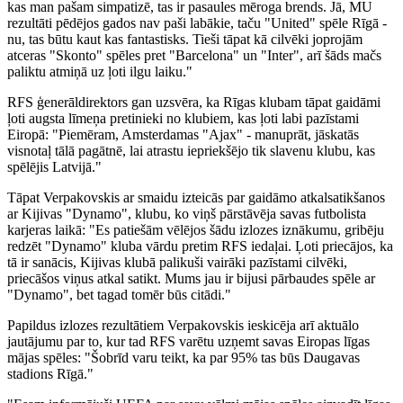
kas man pašam simpatizē, tas ir pasaules mēroga brends. Jā, MU
rezultāti pēdējos gados nav paši labākie, taču "United" spēle Rīgā -
nu, tas būtu kaut kas fantastisks. Tieši tāpat kā cilvēki joprojām
atceras "Skonto" spēles pret "Barcelona" un "Inter", arī šāds mačs
paliktu atmiņā uz ļoti ilgu laiku."
RFS ģenerāldirektors gan uzsvēra, ka Rīgas klubam tāpat gaidāmi
ļoti augsta līmeņa pretinieki no klubiem, kas ļoti labi pazīstami
Eiropā: "Piemēram, Amsterdamas "Ajax" - manuprāt, jāskatās
visnotaļ tālā pagātnē, lai atrastu iepriekšējo tik slavenu klubu, kas
spēlējis Latvijā."
Tāpat Verpakovskis ar smaidu izteicās par gaidāmo atkalsatikšanos
ar Kijivas "Dynamo", klubu, ko viņš pārstāvēja savas futbolista
karjeras laikā: "Es patiešām vēlējos šādu izlozes iznākumu, gribēju
redzēt "Dynamo" kluba vārdu pretim RFS iedaļai. Ļoti priecājos, ka
tā ir sanācis, Kijivas klubā palikuši vairāki pazīstami cilvēki,
priecāšos viņus atkal satikt. Mums jau ir bijusi pārbaudes spēle ar
"Dynamo", bet tagad tomēr būs citādi."
Papildus izlozes rezultātiem Verpakovskis ieskicēja arī aktuālo
jautājumu par to, kur tad RFS varētu uzņemt savas Eiropas līgas
mājas spēles: "Šobrīd varu teikt, ka par 95% tas būs Daugavas
stadions Rīgā."