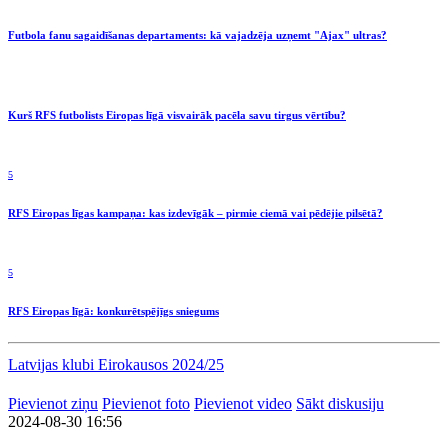
Futbola fanu sagaidīšanas departaments: kā vajadzēja uzņemt "Ajax" ultras?
Kurš RFS futbolists Eiropas līgā visvairāk pacēla savu tirgus vērtību?
5
RFS Eiropas līgas kampaņa: kas izdevīgāk – pirmie ciemā vai pēdējie pilsētā?
5
RFS Eiropas līgā: konkurētspējīgs sniegums
Latvijas klubi Eirokausos 2024/25
Pievienot ziņu
Pievienot foto
Pievienot video
Sākt diskusiju
2024-08-30 16:56