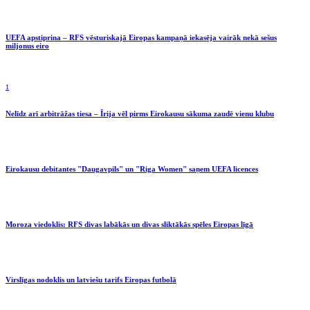
UEFA apstiprina – RFS vēsturiskajā Eiropas kampaņā iekasēja vairāk nekā sešus
miljonus eiro
1
Nelīdz arī arbitrāžas tiesa – Īrija vēl pirms Eirokausu sākuma zaudē vienu klubu
Eirokausu debitantes "Daugavpils" un "Riga Women" saņem UEFA licences
Moroza viedoklis: RFS divas labākās un divas sliktākās spēles Eiropas līgā
Virslīgas nodoklis un latviešu tarifs Eiropas futbolā