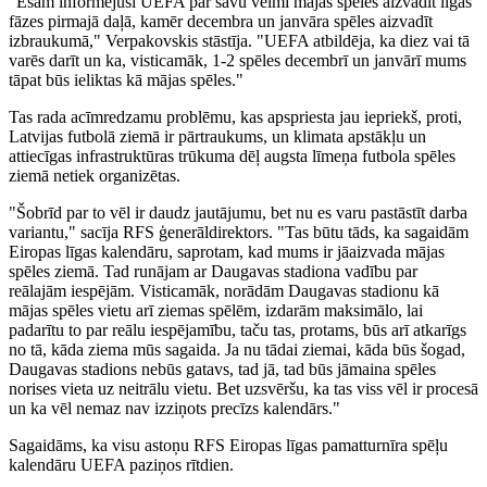
"Esam informējuši UEFA par savu vēlmi mājas spēles aizvadīt līgas
fāzes pirmajā daļā, kamēr decembra un janvāra spēles aizvadīt
izbraukumā," Verpakovskis stāstīja. "UEFA atbildēja, ka diez vai tā
varēs darīt un ka, visticamāk, 1-2 spēles decembrī un janvārī mums
tāpat būs ieliktas kā mājas spēles."
Tas rada acīmredzamu problēmu, kas apspriesta jau iepriekš, proti,
Latvijas futbolā ziemā ir pārtraukums, un klimata apstākļu un
attiecīgas infrastruktūras trūkuma dēļ augsta līmeņa futbola spēles
ziemā netiek organizētas.
"Šobrīd par to vēl ir daudz jautājumu, bet nu es varu pastāstīt darba
variantu," sacīja RFS ģenerāldirektors. "Tas būtu tāds, ka sagaidām
Eiropas līgas kalendāru, saprotam, kad mums ir jāaizvada mājas
spēles ziemā. Tad runājam ar Daugavas stadiona vadību par
reālajām iespējām. Visticamāk, norādām Daugavas stadionu kā
mājas spēles vietu arī ziemas spēlēm, izdarām maksimālo, lai
padarītu to par reālu iespējamību, taču tas, protams, būs arī atkarīgs
no tā, kāda ziema mūs sagaida. Ja nu tādai ziemai, kāda būs šogad,
Daugavas stadions nebūs gatavs, tad jā, tad būs jāmaina spēles
norises vieta uz neitrālu vietu. Bet uzsvēršu, ka tas viss vēl ir procesā
un ka vēl nemaz nav izziņots precīzs kalendārs."
Sagaidāms, ka visu astoņu RFS Eiropas līgas pamatturnīra spēļu
kalendāru UEFA paziņos rītdien.