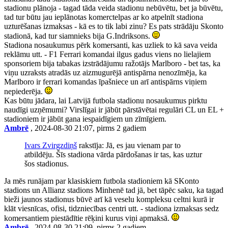
stadionu plānoja - tagad tāda veida stadionu nebūvētu, bet ja būvētu,
tad tur būtu jau ieplānotas komerctelpas ar ko atpelnīt stadiona
uzturēšanas izmaksas - kā es to tik labi zinu? Es pats strādāju Skonto
stadionā, kad tur siamnieks bija G.Indriksons.
Stadiona nosaukumus pērk komersanti, kas uzliek to kā sava veida
reklāmu utt. - F1 Ferrari komandai ilgus gadus viens no lielajiem
sponsoriem bija tabakas izstrādājumu ražotājs Marlboro - bet tas, ka
viņu uzraksts atradās uz aizmugurējā antispārna nenozīmēja, ka
Marlboro ir ferrari komandas īpašniece un arī antispārns viņiem
nepiederēja.
Kas būtu jādara, lai Latvijā futbola stadionu nosaukumus pirktu
naudīgi uzņēmumi? Virslīgai ir jābūt pārstāvētai regulāri CL un EL +
stadioniem ir jābūt gana iespaidīgiem un zīmīgiem.
Ambrē
, 2024-08-30 21:07, pirms 2 gadiem
Ivars Zvirgzdiņš
rakstīja: Jā, es jau vienam par to
atbildēju. Šīs stadiona vārda pārdošanas ir tas, kas uztur
šos stadionus.
Ja mēs runājam par klasiskiem futbola stadioniem kā SKonto
stadions un Allianz stadions Minhenē tad jā, bet tāpēc saku, ka tagad
bieži jaunos stadionus būvē arī kā veselu kompleksu celtni kurā ir
klāt viesnīcas, ofisi, tidzniecības centri utt. - stadiona izmaksas sedz
komersantiem piestādītie rēķini kurus viņi apmaksā.
Ambrē
, 2024-08-30 21:09, pirms 2 gadiem