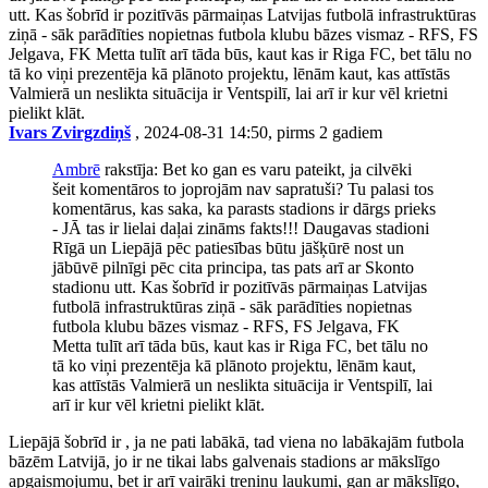
utt. Kas šobrīd ir pozitīvās pārmaiņas Latvijas futbolā infrastruktūras
ziņā - sāk parādīties nopietnas futbola klubu bāzes vismaz - RFS, FS
Jelgava, FK Metta tulīt arī tāda būs, kaut kas ir Riga FC, bet tālu no
tā ko viņi prezentēja kā plānoto projektu, lēnām kaut, kas attīstās
Valmierā un neslikta situācija ir Ventspilī, lai arī ir kur vēl krietni
pielikt klāt.
Ivars Zvirgzdiņš
, 2024-08-31 14:50, pirms 2 gadiem
Ambrē
rakstīja: Bet ko gan es varu pateikt, ja cilvēki
šeit komentāros to joprojām nav sapratuši? Tu palasi tos
komentārus, kas saka, ka parasts stadions ir dārgs prieks
- JĀ tas ir lielai daļai zināms fakts!!! Daugavas stadioni
Rīgā un Liepājā pēc patiesības būtu jāšķūrē nost un
jābūvē pilnīgi pēc cita principa, tas pats arī ar Skonto
stadionu utt. Kas šobrīd ir pozitīvās pārmaiņas Latvijas
futbolā infrastruktūras ziņā - sāk parādīties nopietnas
futbola klubu bāzes vismaz - RFS, FS Jelgava, FK
Metta tulīt arī tāda būs, kaut kas ir Riga FC, bet tālu no
tā ko viņi prezentēja kā plānoto projektu, lēnām kaut,
kas attīstās Valmierā un neslikta situācija ir Ventspilī, lai
arī ir kur vēl krietni pielikt klāt.
Liepājā šobrīd ir , ja ne pati labākā, tad viena no labākajām futbola
bāzēm Latvijā, jo ir ne tikai labs galvenais stadions ar mākslīgo
apgaismojumu, bet ir arī vairāki treniņu laukumi, gan ar mākslīgo,