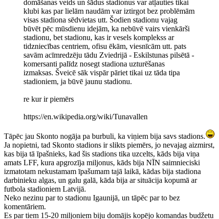
domāšanas veids un šādus stadionus var atļauties tikai
klubi kas par lielām naudām var iztirgot bez problēmām
visas stadiona sēdvietas utt. Šodien stadionu vajag
būvēt pēc mūsdienu idejām, ka nebūvē vairs vienkārši
stadionu, bet stadionu, kas ir vesels komplekss ar
tidzniecības centriem, ofisu ēkām, viesnīcām utt. pats
savām acīmredzēju tādu Zviedrijā - Eskilstunas pilsētā -
komersanti palīdz nosegt stadiona uzturēšanas
izmaksas. Šveicē sāk vispār pāriet tikai uz tāda tipa
stadioniem, ja būvē jaunu stadionu.
re kur ir piemērs
https://en.wikipedia.org/wiki/Tunavallen
Tāpēc jau Skonto nogāja pa burbuli, ka viņiem bija savs stadions.
Ja nopietni, tad Skonto stadions ir slikts piemērs, jo nevajag aizmirst,
kas bija tā īpašnieks, kad šis stadions tika uzcelts, kāds bija viņa
amats LFF, kura apgrozīja miljonus, kāds bija NĪN saimnieciski
izmatotam nekustamam īpašumam tajā laikā, kādas bija stadiona
darbinieku algas, un galu galā, kāda bija ar situācija kopumā ar
futbola stadioniem Latvijā.
Neko nezinu par to stadionu Igaunijā, un tāpēc par to bez
komentāriem.
Es par tiem 15-20 miljoniem biju domājis kopējo komandas budžetu