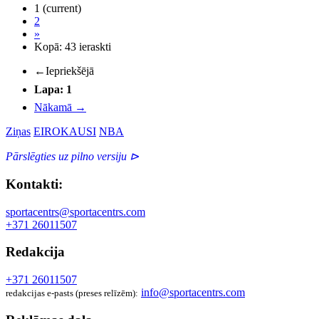
1
(current)
2
»
Kopā: 43 ieraskti
←
Iepriekšējā
Lapa: 1
Nākamā
→
Ziņas
EIROKAUSI
NBA
Pārslēgties uz pilno versiju ⊳
Kontakti:
sportacentrs@sportacentrs.com
+371 26011507
Redakcija
+371 26011507
info@sportacentrs.com
redakcijas e-pasts (preses relīzēm):