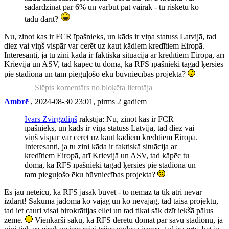
sadārdzināt par 6% un varbūt pat vairāk - tu riskētu ko
tādu darīt?
Nu, zinot kas ir FCR īpašnieks, un kāds ir viņa statuss Latvijā, tad
diez vai viņš vispār var cerēt uz kaut kādiem kredītiem Eiropā.
Interesanti, ja tu zini kāda ir faktiskā situācija ar kredītiem Eiropā, arī
Krievijā un ASV, tad kāpēc tu domā, ka RFS īpašnieki tagad ķersies
pie stadiona un tam pieguļošo ēku būvniecības projekta?
Slēpts komentārs no bloķēta lietotāja
Ambrē
, 2024-08-30 23:01, pirms 2 gadiem
Ivars Zvirgzdiņš
rakstīja: Nu, zinot kas ir FCR
īpašnieks, un kāds ir viņa statuss Latvijā, tad diez vai
viņš vispār var cerēt uz kaut kādiem kredītiem Eiropā.
Interesanti, ja tu zini kāda ir faktiskā situācija ar
kredītiem Eiropā, arī Krievijā un ASV, tad kāpēc tu
domā, ka RFS īpašnieki tagad ķersies pie stadiona un
tam pieguļošo ēku būvniecības projekta?
Es jau neteicu, ka RFS jāsāk būvēt - to nemaz tā tik ātri nevar
izdarīt! Sākumā jādomā ko vajag un ko nevajag, tad taisa projektu,
tad iet cauri visai birokrātijas ellei un tad tikai sāk dzīt iekšā pāļus
zemē.
Vienkārši saku, ka RFS derētu domāt par savu stadionu, ja