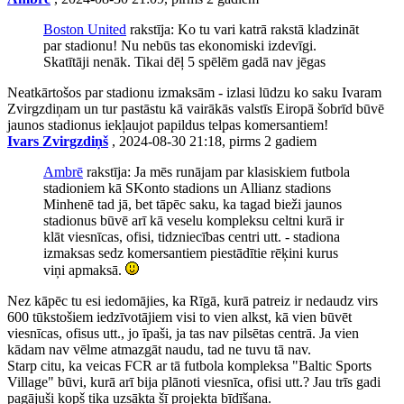
Boston United
rakstīja: Ko tu vari katrā rakstā kladzināt
par stadionu! Nu nebūs tas ekonomiski izdevīgi.
Skatītāji nenāk. Tikai dēļ 5 spēlēm gadā nav jēgas
Neatkārtošos par stadionu izmaksām - izlasi lūdzu ko saku Ivaram
Zvirgzdiņam un tur pastāstu kā vairākās valstīs Eiropā šobrīd būvē
jaunos stadionus iekļaujot papildus telpas komersantiem!
Ivars Zvirgzdiņš
, 2024-08-30 21:18, pirms 2 gadiem
Ambrē
rakstīja: Ja mēs runājam par klasiskiem futbola
stadioniem kā SKonto stadions un Allianz stadions
Minhenē tad jā, bet tāpēc saku, ka tagad bieži jaunos
stadionus būvē arī kā veselu kompleksu celtni kurā ir
klāt viesnīcas, ofisi, tidzniecības centri utt. - stadiona
izmaksas sedz komersantiem piestādītie rēķini kurus
viņi apmaksā.
Nez kāpēc tu esi iedomājies, ka Rīgā, kurā patreiz ir nedaudz virs
600 tūkstošiem iedzīvotājiem visi to vien alkst, kā vien būvēt
viesnīcas, ofisus utt., jo īpaši, ja tas nav pilsētas centrā. Ja vien
kādam nav vēlme atmazgāt naudu, tad ne tuvu tā nav.
Starp citu, ka veicas FCR ar tā futbola kompleksa "Baltic Sports
Village" būvi, kurā arī bija plānoti viesnīca, ofisi utt.? Jau trīs gadi
pagājuši kopš tika uzsākta šī projekta bīdīšana.