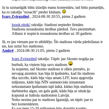
Ja tu uzmanīgāk būtu izlasījis manu komentāru, tad būtu pamanījis,
ka es rakstīju ''nosacīti'' pieder klubam.
Ivars Zvirgzdiņš
, 2024-08-30 20:55, pirms 2 gadiem
loook ploik!
rakstīja: Stadioni nepieder firmām.
Stadionu nosaukumu tiesības pārdod. Tavs pieminētais
Allianz ir nopircis nosaukuma tiesības uz 30 gadiem.
Jā, es jau vienam par to atbildēju. Šīs stadiona vārda pārdošanas ir
tas, kas uztur šos stadionus.
Ambrē
, 2024-08-30 21:05, pirms 2 gadiem
Ivars Zvirgzdiņš
rakstīja: Tāpēc jau Skonto nogāja pa
burbuli, ka viņiem bija savs stadions.
Ja nopietni, tad Skonto stadions ir slikts piemērs, jo
nevajag aizmirst, kas bija tā īpašnieks, kad šis stadions
tika uzcelts, kāds bija viņa amats LFF, kura apgrozīja
miljonus, kāds bija NĪN saimnieciski izmatotam
nekustamam īpašumam tajā laikā, kādas bija stadiona
darbinieku algas, un galu galā, kāda bija ar situācija
kopumā ar futbola stadioniem Latvijā.
Neko nezinu par to stadionu Igaunijā, un tāpēc par to
bez komentāriem.
Es par tiem 15-20 miljoniem biju domājis kopējo