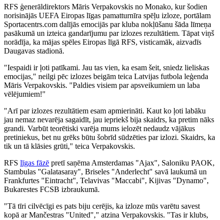
RFS ģenerāldirektors Māris Verpakovskis no Monako, kur šodien
norisinājās UEFA Eiropas līgas pamatturnīra spēļu izloze, portālam
Sportacentrs.com dalījās emocijās par kluba nokļūšanu šāda līmeņa
pasākumā un izteica gandarījumu par izlozes rezultātiem. Tāpat viņš
norādīja, ka mājas spēles Eiropas līgā RFS, visticamāk, aizvadīs
Daugavas stadionā.
"Iespaidi ir ļoti patīkami. Jau tas vien, ka esam šeit, sniedz lieliskas
emocijas," neilgi pēc izlozes beigām teica Latvijas futbola leģenda
Māris Verpakovskis. "Paldies visiem par apsveikumiem un laba
vēlējumiem!"
"Arī par izlozes rezultātiem esam apmierināti. Kaut ko ļoti labāku
jau nemaz nevarēja sagaidīt, jau iepriekš bija skaidrs, ka pretim nāks
grandi. Varbūt teorētiski varēja mums ielozēt nedaudz vājākus
pretiniekus, bet nu grēks būtu šobrīd sūdzēties par izlozi. Skaidrs, ka
tik un tā klāsies grūti," teica Verpakovskis.
RFS
līgas fāzē
pretī saņēma Amsterdamas "Ajax", Saloniku PAOK,
Stambulas "Galatasaray", Briseles "Anderlecht" savā laukumā un
Frankfurtes "Eintracht", Telavivas "Maccabi", Kijivas "Dynamo",
Bukarestes FCSB izbraukumā.
"Tā tīri cilvēcīgi es pats biju cerējis, ka izloze mūs varētu savest
kopā ar Mančestras "United"," atzina Verpakovskis. "Tas ir klubs,