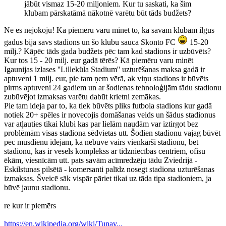
jābūt vismaz 15-20 miljoniem. Kur tu saskati, ka šim
klubam pārskatāmā nākotnē varētu būt tāds budžets?
Nē es nejokoju! Kā piemēru varu minēt to, ka savam klubam ilgus
gadus bija savs stadions un šo klubu sauca Skonto FC
15-20
milj.? Kāpēc tāds gada budžets pēc tam kad stadions ir uzbūvēts?
Kur tos 15 - 20 milj. eur gadā tērēs? Kā piemēru varu minēt
Igaunijas izlases ''Lilleküla Stadium'' uzturēšanas maksa gadā ir
aptuveni 1 milj. eur, pie tam ņem vērā, ak viņu stadions ir būvēts
pirms aptuveni 24 gadiem un ar šodienas tehnoloģijām tādu stadionu
zubūvējot izmaksas varētu dabūt krietni zemākas.
Pie tam ideja par to, ka tiek būvēts pliks futbola stadions kur gadā
notiek 20+ spēles ir novecojis domāšanas veids un šādus stadionus
var atļauties tikai klubi kas par lielām naudām var iztirgot bez
problēmām visas stadiona sēdvietas utt. Šodien stadionu vajag būvēt
pēc mūsdienu idejām, ka nebūvē vairs vienkārši stadionu, bet
stadionu, kas ir vesels komplekss ar tidzniecības centriem, ofisu
ēkām, viesnīcām utt. pats savām acīmredzēju tādu Zviedrijā -
Eskilstunas pilsētā - komersanti palīdz nosegt stadiona uzturēšanas
izmaksas. Šveicē sāk vispār pāriet tikai uz tāda tipa stadioniem, ja
būvē jaunu stadionu.
re kur ir piemērs
https://en.wikipedia.org/wiki/Tunav...