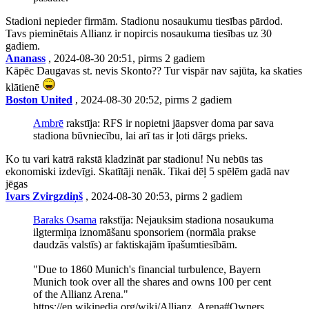
Stadioni nepieder firmām. Stadionu nosaukumu tiesības pārdod.
Tavs pieminētais Allianz ir nopircis nosaukuma tiesības uz 30
gadiem.
Ananass
, 2024-08-30 20:51, pirms 2 gadiem
Kāpēc Daugavas st. nevis Skonto?? Tur vispār nav sajūta, ka skaties
klātienē
Boston United
, 2024-08-30 20:52, pirms 2 gadiem
Ambrē
rakstīja: RFS ir nopietni jāapsver doma par sava
stadiona būvniecību, lai arī tas ir ļoti dārgs prieks.
Ko tu vari katrā rakstā kladzināt par stadionu! Nu nebūs tas
ekonomiski izdevīgi. Skatītāji nenāk. Tikai dēļ 5 spēlēm gadā nav
jēgas
Ivars Zvirgzdiņš
, 2024-08-30 20:53, pirms 2 gadiem
Baraks Osama
rakstīja: Nejauksim stadiona nosaukuma
ilgtermiņa iznomāšanu sponsoriem (normāla prakse
daudzās valstīs) ar faktiskajām īpašumtiesībām.
"Due to 1860 Munich's financial turbulence, Bayern
Munich took over all the shares and owns 100 per cent
of the Allianz Arena."
https://en.wikipedia.org/wiki/Allianz_Arena#Owners