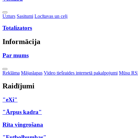
Toggle
Uzturs
Sasitumi
Locītavas un ceļi
Dropdown
Totalizators
Informācija
Par mums
Toggle
Reklāma
Mājaslapas
Video tiešraides internetā pakalpojumi
Mūsu RS
Dropdown
Raidījumi
"eXi"
"Ārpus kadra"
Rīta vingrošana
"Futbolbumbas"