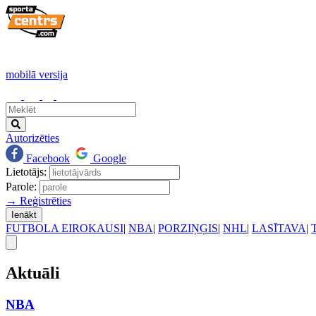
mobilā versija
Autorizēties
Facebook
Google
Lietotājs:
Parole:
→ Reģistrēties
Ienākt
FUTBOLA EIROKAUSI
|
NBA
|
PORZIŅĢIS
|
NHL
|
LASĪTAVA
|
Aktuāli
NBA