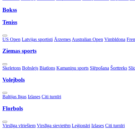
Dropdown
Bokss
Teniss
Toggle
US Open
Latvijas sportisti
Ārzemes
Australian Open
Vimbldona
Fre
Dropdown
Ziemas sports
Toggle
Skeletons
Bobslejs
Biatlons
Kamaniņu sports
Slēpošana
Šorttreks
Sli
Dropdown
Volejbols
Toggle
Baltijas līgas
Izlases
Citi turnīri
Dropdown
Florbols
Toggle
Virslīga vīriešiem
Virslīga sievietēm
Leģionāri
Izlases
Citi turnīri
Dropdown