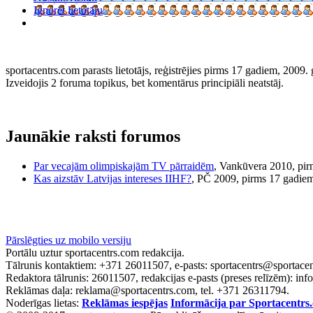
Ignorēt lietotāju
sportacentrs.com parasts lietotājs, reģistrējies pirms 17 gadiem, 2009. 
Izveidojis 2 foruma topikus, bet komentārus principiāli neatstāj.
Jaunākie raksti forumos
Par vecajām olimpiskajām TV pārraidēm
, Vankūvera 2010, pi
Kas aizstāv Latvijas intereses IIHF?
, PČ 2009, pirms 17 gadie
Pārslēgties uz mobilo versiju
Portālu uztur sportacentrs.com redakcija.
Tālrunis kontaktiem: +371 26011507, e-pasts: sportacentrs@sportace
Redaktora tālrunis: 26011507, redakcijas e-pasts (preses relīzēm): in
Reklāmas daļa: reklama@sportacentrs.com, tel. +371 26311794.
Noderīgas lietas:
Reklāmas iespējas
Informācija par Sportacentrs