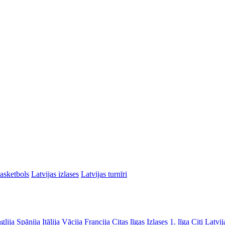
asketbols
Latvijas izlases
Latvijas turnīri
glija
Spānija
Itālija
Vācija
Francija
Citas līgas
Izlases
1. līga
Citi Latvij