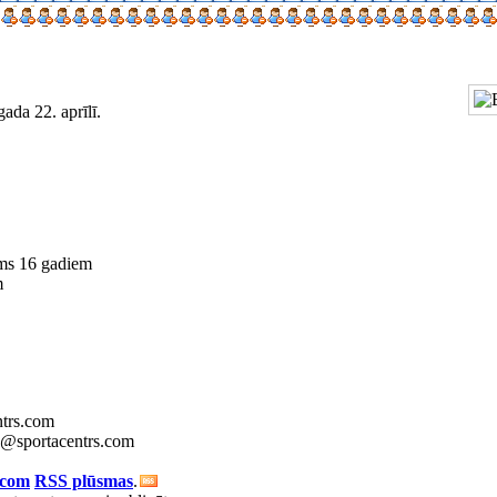
gada 22. aprīlī.
rms 16 gadiem
m
ntrs.com
fo@sportacentrs.com
.com
RSS plūsmas
.