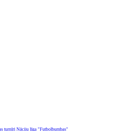
as turnīri
Nāciju līga
"Futbolbumbas"