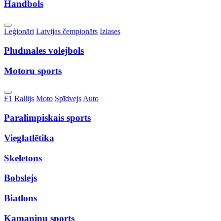
Handbols
Toggle
Leģionāri
Latvijas čempionāts
Izlases
Dropdown
Pludmales volejbols
Motoru sports
Toggle
F1
Rallijs
Moto
Spīdvejs
Auto
Dropdown
Paralimpiskais sports
Vieglatlētika
Skeletons
Bobslejs
Biatlons
Kamaniņu sports