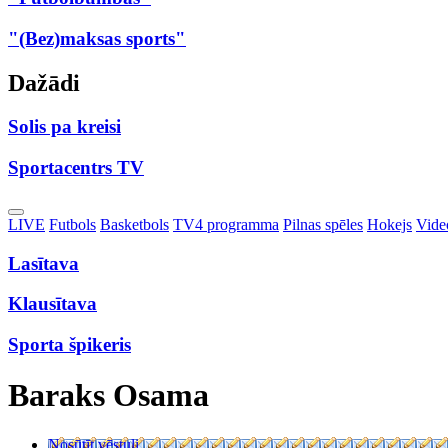
"(Bez)maksas sports"
Dažādi
Solis pa kreisi
Sportacentrs TV
Toggle
LIVE
Futbols
Basketbols
TV4 programma
Pilnas spēles
Hokejs
Video
Dropdown
Lasītava
Klausītava
Sporta špikeris
Baraks Osama
Nosūtīt vēstuli