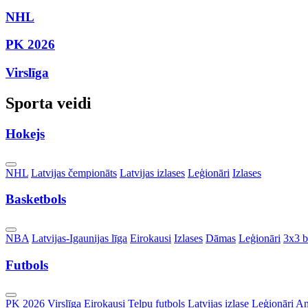
NHL
PK 2026
Virslīga
Sporta veidi
Hokejs
Toggle
NHL
Latvijas čempionāts
Latvijas izlases
Leģionāri
Izlases
Dropdown
Basketbols
Toggle
NBA
Latvijas-Igaunijas līga
Eirokausi
Izlases
Dāmas
Leģionāri
3x3 b
Dropdown
Futbols
Toggle
PK 2026
Virslīga
Eirokausi
Telpu futbols
Latvijas izlase
Leģionāri
An