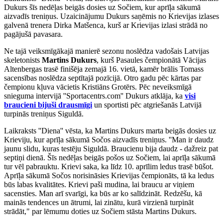
Dukurs šīs nedēļas beigās dosies uz Sočiem, kur aprīļa sākumā
aizvadīs treniņus. Uzaicinājumu Dukurs saņēmis no Krievijas izlases
galvenā trenera Dirka Matšenca, kurš ar Krievijas izlasi strādā no
pagājušā pavasara.
Ne tajā veiksmīgākajā manierē sezonu noslēdza vadošais Latvijas
skeletonists
Martins Dukurs
, kurš Pasaules čempionātā Vācijas
Altenbergas trasē finišēja zemajā 16. vietā, kamēr brālis Tomass
sacensības noslēdza septītajā pozīcijā. Otro gadu pēc kārtas par
čempionu kļuva vācietis Kristiāns Grotērs. Pēc neveiksmīgā
snieguma intervijā ''Sportacentrs.com'' Dukurs atklāja, ka
visi
braucieni bijuši drausmīgi
un sportisti pēc atgriešanās Latvijā
turpinās treniņus Siguldā.
Laikraksts ''Diena'' vēsta, ka Martins Dukurs marta beigās dosies uz
Krieviju, kur aprīļa sākumā Sočos aizvadīs treniņus. ''Man ir daudz
jaunu slidu, kuras testēju Siguldā. Braucienu bija daudz - dažreiz pat
septiņi dienā. Šīs nedēļas beigās pošos uz Sočiem, lai aprīļa sākumā
tur vēl pabrauktu. Krievi saka, ka līdz 10. aprīlim ledus trasē būšot.
Aprīļa sākumā Sočos norisināsies Krievijas čempionāts, tā ka ledus
būs labas kvalitātes. Krievi paši mudina, lai braucu ar viņiem
sacensties. Man arī svarīgi, ka būs ar ko salīdzināt. Redzēšu, kā
mainās tendences un ātrumi, lai zinātu, kurā virzienā turpināt
strādāt," par lēmumu doties uz Sočiem stāsta Martins Dukurs.