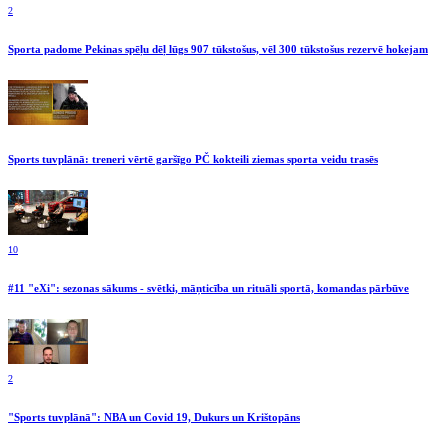
2
Sporta padome Pekinas spēļu dēļ lūgs 907 tūkstošus, vēl 300 tūkstošus rezervē hokejam
Sports tuvplānā: treneri vērtē garšīgo PČ kokteili ziemas sporta veidu trasēs
10
#11 "eXi": sezonas sākums - svētki, māņticība un rituāli sportā, komandas pārbūve
2
"Sports tuvplānā": NBA un Covid 19, Dukurs un Krištopāns