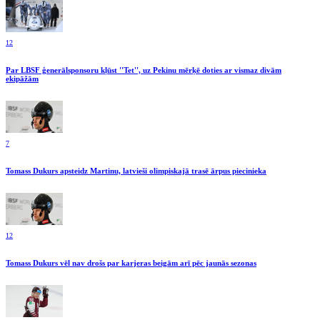
12
Par LBSF ģenerālsponsoru kļūst ''Tet'', uz Pekinu mērķē doties ar vismaz divām
ekipāžām
7
Tomass Dukurs apsteidz Martinu, latvieši olimpiskajā trasē ārpus piecinieka
12
Tomass Dukurs vēl nav drošs par karjeras beigām arī pēc jaunās sezonas