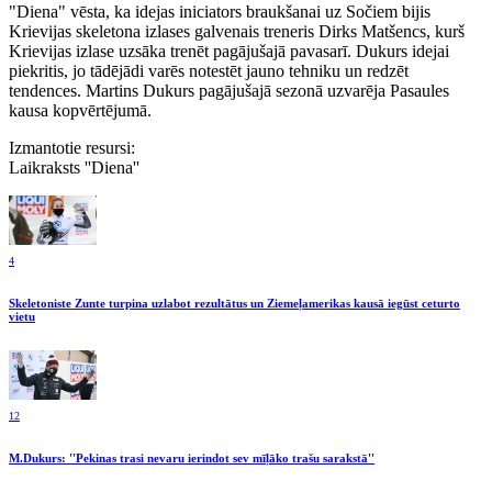
"Diena" vēsta, ka idejas iniciators braukšanai uz Sočiem bijis
Krievijas skeletona izlases galvenais treneris Dirks Matšencs, kurš
Krievijas izlase uzsāka trenēt pagājušajā pavasarī. Dukurs idejai
piekritis, jo tādējādi varēs notestēt jauno tehniku un redzēt
tendences. Martins Dukurs pagājušajā sezonā uzvarēja Pasaules
kausa kopvērtējumā.
Izmantotie resursi:
Laikraksts ''Diena''
4
Skeletoniste Zunte turpina uzlabot rezultātus un Ziemeļamerikas kausā iegūst ceturto
vietu
12
M.Dukurs: ''Pekinas trasi nevaru ierindot sev mīļāko trašu sarakstā''