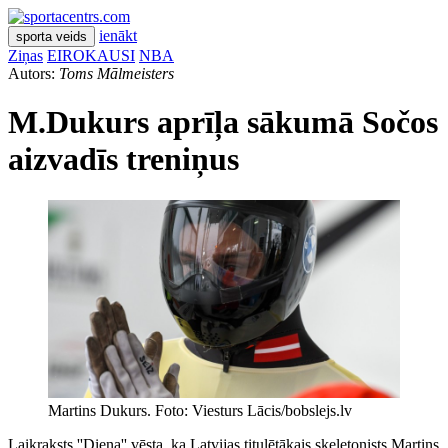
ienākt
sporta veids
Ziņas
EIROKAUSI
NBA
Autors:
Toms Mālmeisters
M.Dukurs aprīļa sākumā Sočos
aizvadīs treniņus
Martins Dukurs. Foto: Viesturs Lācis/bobslejs.lv
Laikraksts ''Diena'' vēsta, ka Latvijas titulētākais skeletonists Martins