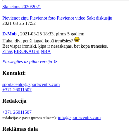
Skeletons 2020/2021
Pievienot ziņu
Pievienot foto
Pievienot video
Sākt diskusiju
2021-03-25 17:52
D-Mob
, 2021-03-25 18:33, pirms 5 gadiem
Haha, divi penši tagad kopā trenēsies?
Bet vispār ironiski, ķipa ir nesaskaņas, bet kopā trenēsies.
Ziņas
EIROKAUSI
NBA
Pārslēgties uz pilno versiju ⊳
Kontakti:
sportacentrs@sportacentrs.com
+371 26011507
Redakcija
+371 26011507
info@sportacentrs.com
redakcijas e-pasts (preses relīzēm):
Reklāmas daļa