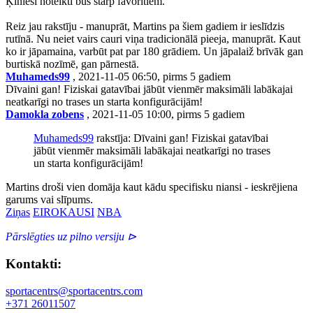
Ķīnieši noteikti būs starp favorītiem.
Reiz jau rakstīju - manuprāt, Martins pa šiem gadiem ir ieslīdzis
rutīnā. Nu neiet vairs cauri viņa tradicionālā pieeja, manuprāt. Kaut
ko ir jāpamaina, varbūt pat par 180 grādiem. Un jāpalaiž brīvāk gan
burtiskā nozīmē, gan pārnestā.
Muhameds99
, 2021-11-05 06:50, pirms 5 gadiem
Dīvaini gan! Fiziskai gatavībai jābūt vienmēr maksimāli labākajai
neatkarīgi no trases un starta konfigurācijām!
Damokla zobens
, 2021-11-05 10:00, pirms 5 gadiem
Muhameds99
rakstīja: Dīvaini gan! Fiziskai gatavībai
jābūt vienmēr maksimāli labākajai neatkarīgi no trases
un starta konfigurācijām!
Martins droši vien domāja kaut kādu specifisku niansi - ieskrējiena
garums vai slīpums.
Ziņas
EIROKAUSI
NBA
Pārslēgties uz pilno versiju ⊳
Kontakti:
sportacentrs@sportacentrs.com
+371 26011507