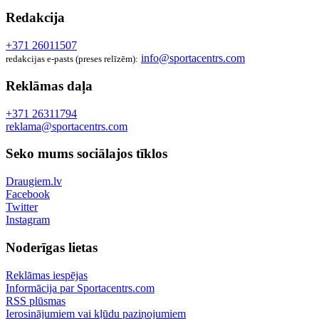
Redakcija
+371 26011507
info@sportacentrs.com
redakcijas e-pasts (preses relīzēm):
Reklāmas daļa
+371 26311794
reklama@sportacentrs.com
Seko mums sociālajos tīklos
Draugiem.lv
Facebook
Twitter
Instagram
Noderīgas lietas
Reklāmas iespējas
Informācija par Sportacentrs.com
RSS plūsmas
Ierosinājumiem vai kļūdu paziņojumiem