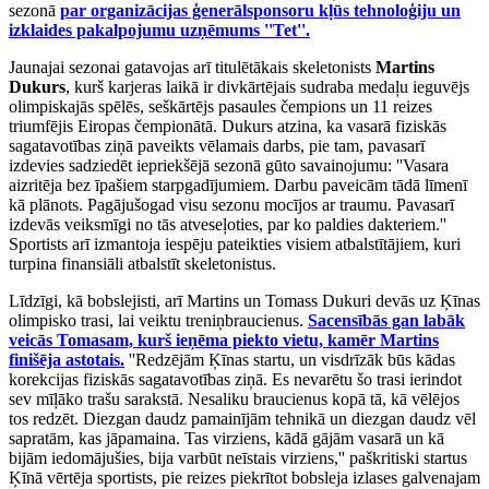
sezonā
par organizācijas ģenerālsponsoru kļūs tehnoloģiju un
izklaides pakalpojumu uzņēmums ''Tet''.
Jaunajai sezonai gatavojas arī titulētākais skeletonists
Martins
Dukurs
, kurš karjeras laikā ir divkārtējais sudraba medaļu ieguvējs
olimpiskajās spēlēs, seškārtējs pasaules čempions un 11 reizes
triumfējis Eiropas čempionātā. Dukurs atzina, ka vasarā fiziskās
sagatavotības ziņā paveikts vēlamais darbs, pie tam, pavasarī
izdevies sadziedēt iepriekšējā sezonā gūto savainojumu: ''Vasara
aizritēja bez īpašiem starpgadījumiem. Darbu paveicām tādā līmenī
kā plānots. Pagājušogad visu sezonu mocījos ar traumu. Pavasarī
izdevās veiksmīgi no tās atveseļoties, par ko paldies dakteriem.''
Sportists arī izmantoja iespēju pateikties visiem atbalstītājiem, kuri
turpina finansiāli atbalstīt skeletonistus.
Līdzīgi, kā bobslejisti, arī Martins un Tomass Dukuri devās uz Ķīnas
olimpisko trasi, lai veiktu treniņbraucienus.
Sacensībās gan labāk
veicās Tomasam, kurš ieņēma piekto vietu, kamēr Martins
finišēja astotais.
''Redzējām Ķīnas startu, un visdrīzāk būs kādas
korekcijas fiziskās sagatavotības ziņā. Es nevarētu šo trasi ierindot
sev mīļāko trašu sarakstā. Nesaliku braucienus kopā tā, kā vēlējos
tos redzēt. Diezgan daudz pamainījām tehnikā un diezgan daudz vēl
sapratām, kas jāpamaina. Tas virziens, kādā gājām vasarā un kā
bijām iedomājušies, bija varbūt neīstais virziens,'' paškritiski startus
Ķīnā vērtēja sportists, pie reizes piekrītot bobsleja izlases galvenajam