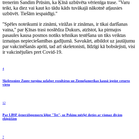
trenerim Sandim Prūsim, ka Ķīnā uzbūvēta vērienīga trase. ''Varu
teikt, ka diez vai kaut ko tādu kāds tuvākajā nākotnē atļausies
uzbūvēt. Tiešām iespaidīgi.''
''Spēles noteikumi ir zināmi, virāžas ir zināmas, ir tikai darīšanas
vaina,'' par Ķīnas trasi noslēdza Dukurs, atzīstot, ka pirmajos
pasaules kausa posmos notiks tehnikas testēšana un tiks veiktas
izmaiņas nepieciešamības gadījumā. Savukārt, atbildot uz jautājumu
par vakcinēšanās apriti, tad arī skeletonisti, līdzīgi kā bobslejisti, visi
ir vakcinējušies pret Covid-19.
4
Skeletoniste Zunte turpina uzlabot rezultātus un Ziemeļamerikas kausā iegūst ceturto
vietu
12
Par LBSF ģenerālsponsoru kļūst ''Tet'', uz Pekinu mērķē doties ar vismaz divām
ekipāžām
7