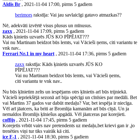
Aldis Br
, 2021-11-04 17:00, pirms 5 gadiem
berimors
rakstīja: Vai jau savlaicīgi gatavo atmazkas??
Nē, adekvāti izvērtē visus plusus un mīnusus.
zaxx
, 2021-11-04 17:09, pirms 5 gadiem
Kāds ķinietis uzvarēs JŪS KO PĪPĒJAT???
Vai nu Martinam beidzot būs lemts, vai Vācieši ņems, citi variantu te
vnk nav..
Ferrari Nr.1 in my heart
, 2021-11-04 17:36, pirms 5 gadiem
zaxx
rakstīja: Kāds ķinietis uzvarēs JŪS KO
PĪPĒJAT???
Vai nu Martinam beidzot būs lemts, vai Vācieši ņems,
citi variantu te vnk nav..
Nu būs ķīnietim zelts un iespējams otrs ķīnietis arī būs trijniekā.
Vācieši iepriekšējā sezonā arī bija spēcīgi un cīnīsies par medāli. Bet
vai Martins 37 gados var dabūt medaļu? Var, bet iespēja ir niecīga.
Vēl arī jāatcers, ka briti ar Bromlija kamanām arī būs cīņā. Un ja
nemaldos Bromlijs ķīniešus apgādā. Vēl jāatceras par korejieti.
coffijs
, 2021-11-04 17:45, pirms 5 gadiem
Korejetis vrbūt vairs nav pretendents uz medaļu,bet krievi gan ir ,jo
trenēties viņi tur tiks vairāk kā citi.
ice F-1
, 2021-11-04 18:30, pirms 5 gadiem