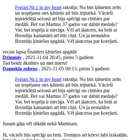
Ferrari Nr.1 in my heart
rakstīja: Nu būs ķīnietim zelts
un iespējams otrs ķīnietis arī būs trijniekā. Vācieši
iepriekšējā sezonā arī bija spēcīgi un cīnīsies par
medāli. Bet vai Martins 37 gados var dabūt medaļu?
Var, bet iespēja ir niecīga. Vēl arī jāatcers, ka briti ar
Bromlija kamanām arī būs cīņā. Un ja nemaldos
Bromlijs ķīniešus apgādā. Vēl jāatceras par korejieti.
vecais lapsa Šnaiders ķīniešus apgādā
Dzimmiy
, 2021-11-04 20:45, pirms 5 gadiem
Tad beidz ākstīties un met mieru!
Damokla zobens
, 2021-11-05 00:13, pirms 5 gadiem
Ferrari Nr.1 in my heart
rakstīja: Nu būs ķīnietim zelts
un iespējams otrs ķīnietis arī būs trijniekā. Vācieši
iepriekšējā sezonā arī bija spēcīgi un cīnīsies par
medāli. Bet vai Martins 37 gados var dabūt medaļu?
Var, bet iespēja ir niecīga. Vēl arī jāatcers, ka briti ar
Bromlija kamanām arī būs cīņā. Un ja nemaldos
Bromlijs ķīniešus apgādā. Vēl jāatceras par korejieti.
Junam gāja vēl sliktāk nekā Martinam.
Jā, vācieši būs spēcīgi un briti. Treniņos arī krievi labi izskatījās.