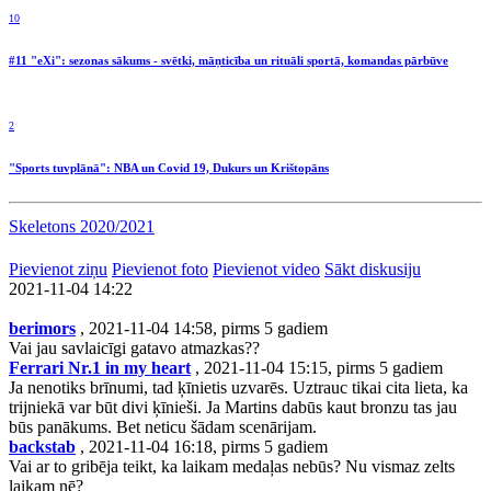
10
#11 "eXi": sezonas sākums - svētki, māņticība un rituāli sportā, komandas pārbūve
2
"Sports tuvplānā": NBA un Covid 19, Dukurs un Krištopāns
Skeletons 2020/2021
Pievienot ziņu
Pievienot foto
Pievienot video
Sākt diskusiju
2021-11-04 14:22
berimors
, 2021-11-04 14:58, pirms 5 gadiem
Vai jau savlaicīgi gatavo atmazkas??
Ferrari Nr.1 in my heart
, 2021-11-04 15:15, pirms 5 gadiem
Ja nenotiks brīnumi, tad ķīnietis uzvarēs. Uztrauc tikai cita lieta, ka
trijniekā var būt divi ķīnieši. Ja Martins dabūs kaut bronzu tas jau
būs panākums. Bet neticu šādam scenārijam.
backstab
, 2021-11-04 16:18, pirms 5 gadiem
Vai ar to gribēja teikt, ka laikam medaļas nebūs? Nu vismaz zelts
laikam nē?