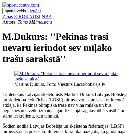
ienākt
sporta veids
Ziņas
EIROKAUSI
NBA
Autors:
Toms Mālmeisters
M.Dukurs: ''Pekinas trasi
nevaru ierindot sev mīļāko
trašu sarakstā''
Martins Dukurs. Foto: Viesturs Lācis/bobslejs.lv
Titulētākais Latvijas skeletonists Martins Dukurs Latvijas Bobsleja
un skeletona federācijas (LBSF) pirmssezonas preses konferencē
atklāja, ka Pekinas olimpiskā trase nav viņa mīļākā un būs
nepieciešams veikt izmaiņas gan fiziskajā sagatavotībā saistībā ar
starta ieskrējienu, gan tehnikā.
Šodien notika Latvijas Bobsleja un skeletona federācijas (LBSF)
pirmssezonas preses konference, kurā tika paziņots, ka gaidāmajā