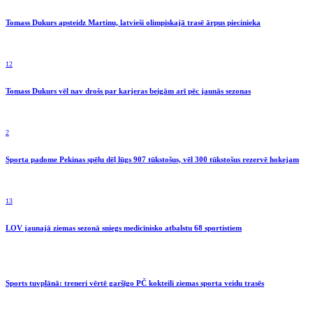
Tomass Dukurs apsteidz Martinu, latvieši olimpiskajā trasē ārpus piecinieka
12
Tomass Dukurs vēl nav drošs par karjeras beigām arī pēc jaunās sezonas
2
Sporta padome Pekinas spēļu dēļ lūgs 907 tūkstošus, vēl 300 tūkstošus rezervē hokejam
13
LOV jaunajā ziemas sezonā sniegs medicīnisko atbalstu 68 sportistiem
Sports tuvplānā: treneri vērtē garšīgo PČ kokteili ziemas sporta veidu trasēs