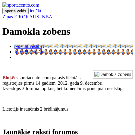
ienākt
sporta veids
Ziņas
EIROKAUSI
NBA
Damokla zobens
Nosūtīt vēstuli
Ignorēt lietotāju
Bloķēts
sportacentrs.com parasts lietotājs,
reģistrējies pirms 14 gadiem, 2012. gada 9. decembrī.
Izveidojis 3 foruma topikus, bet komentārus principiāli neatstāj.
Lietotājs ir saņēmis 2 brīdinājumus.
Jaunākie raksti forumos