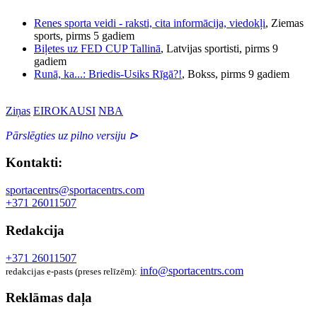
Renes sporta veidi - raksti, cita informācija, viedokļi
, Ziemas
sports, pirms 5 gadiem
Biļetes uz FED CUP Tallinā
, Latvijas sportisti, pirms 9
gadiem
Runā, ka...: Briedis-Usiks Rīgā?!
, Bokss, pirms 9 gadiem
Ziņas
EIROKAUSI
NBA
Pārslēgties uz pilno versiju ⊳
Kontakti:
sportacentrs@sportacentrs.com
+371 26011507
Redakcija
+371 26011507
info@sportacentrs.com
redakcijas e-pasts (preses relīzēm):
Reklāmas daļa