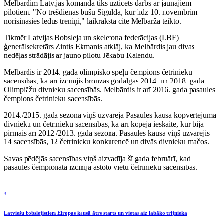
Melbārdim Latvijas komandā tiks uzticēts darbs ar jaunajiem
pilotiem. "No trešdienas būšu Siguldā, kur līdz 10. novembrim
norisināsies ledus treniņi," laikraksta citē Melbārža teikto.
Tikmēr Latvijas Bobsleja un skeletona federācijas (LBF)
ģenerālsekretārs Zintis Ekmanis atklāj, ka Melbārdis jau divas
nedēļas strādājis ar jauno pilotu Jēkabu Kalendu.
Melbārdis ir 2014. gada olimpisko spēļu čempions četrinieku
sacensībās, kā arī izcīnījis bronzas godalgas 2014. un 2018. gada
Olimpiāžu divnieku sacensībās. Melbārdis ir arī 2016. gada pasaules
čempions četrinieku sacensībās.
2014./2015. gada sezonā viņš uzvarēja Pasaules kausa kopvērtējumā
divnieku un četrinieku sacensībās, kā arī kopējā ieskaitē, kur bija
pirmais arī 2012./2013. gada sezonā. Pasaules kausā viņš uzvarējis
14 sacensībās, 12 četrinieku konkurencē un divās divnieku mačos.
Savas pēdējās sacensības viņš aizvadīja šī gada februārī, kad
pasaules čempionātā izcīnīja astoto vietu četrinieku sacensībās.
3
Latviešu bobslejistiem Eiropas kausā ātrs starts un vietas aiz labāko trijnieka