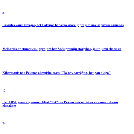
8
Pasaules kauss tuvojas, bet Latvijas bobsleja izlase joprojām nav atguvusi kamanas
Melbārdis ar stūmējiem joprojām bez Soču prēmiju starpības, jautājumu skatīs rīt
Ķibermanis par Pekinas olimpisko trasi: ''Tā nav sarežģīta, bet gan āķīga''
12
Par LBSF ģenerālsponsoru kļūst ''Tet'', uz Pekinu mērķē doties ar vismaz divām
ekipāžām
24