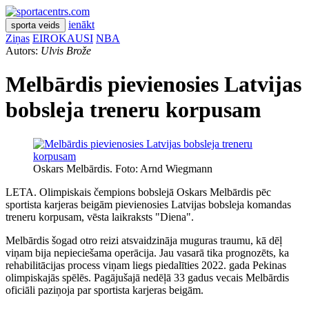
ienākt
sporta veids
Ziņas
EIROKAUSI
NBA
Autors:
Ulvis Brože
Melbārdis pievienosies Latvijas
bobsleja treneru korpusam
Oskars Melbārdis. Foto: Arnd Wiegmann
LETA. Olimpiskais čempions bobslejā Oskars Melbārdis pēc
sportista karjeras beigām pievienosies Latvijas bobsleja komandas
treneru korpusam, vēsta laikraksts "Diena".
Melbārdis šogad otro reizi atsvaidzināja muguras traumu, kā dēļ
viņam bija nepieciešama operācija. Jau vasarā tika prognozēts, ka
rehabilitācijas process viņam liegs piedalīties 2022. gada Pekinas
olimpiskajās spēlēs. Pagājušajā nedēļā 33 gadus vecais Melbārdis
oficiāli paziņoja par sportista karjeras beigām.