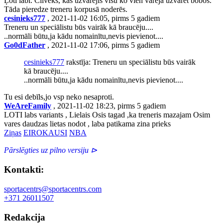
Ļoti labi. Cilvēks, kas uzvarējis visu ko vien varēja uzvarēt bobos.
Tāda pieredze treneru korpusā noderēs.
cesinieks777
, 2021-11-02 16:05, pirms 5 gadiem
Treneru un speciālistu būs vairāk kā braucēju....
..normāli būtu,ja kādu nomainītu,nevis pievienot....
Go0dFather
, 2021-11-02 17:06, pirms 5 gadiem
cesinieks777
rakstīja: Treneru un speciālistu būs vairāk
kā braucēju....
..normāli būtu,ja kādu nomainītu,nevis pievienot....
Tu esi debīls,jo vsp neko nesaproti.
WeAreFamily
, 2021-11-02 18:23, pirms 5 gadiem
LOTI labs variants , Lielais Osis tagad ,ka treneris mazajam Osim
vares daudzas lietas nodot , laba patikama zina prieks
Ziņas
EIROKAUSI
NBA
Pārslēgties uz pilno versiju ⊳
Kontakti:
sportacentrs@sportacentrs.com
+371 26011507
Redakcija