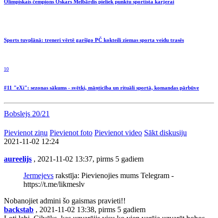
Olimpiskais čempions Oskars Melbārdis pieliek punktu sportista karjerai
Sports tuvplānā: treneri vērtē garšīgo PČ kokteili ziemas sporta veidu trasēs
10
#11 "eXi": sezonas sākums - svētki, māņticība un rituāli sportā, komandas pārbūve
Bobslejs 20/21
Pievienot ziņu
Pievienot foto
Pievienot video
Sākt diskusiju
2021-11-02 12:24
aureelijs
, 2021-11-02 13:37, pirms 5 gadiem
Jermejevs
rakstīja: Pievienojies mums Telegram -
https://t.me/likmeslv
Nobanojiet admini šo gaismas pravieti!!
backstab
, 2021-11-02 13:38, pirms 5 gadiem