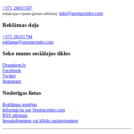
+371 26011507
info@sportacentrs.com
redakcijas e-pasts (preses relīzēm):
Reklāmas daļa
+371 26311794
reklama@sportacentrs.com
Seko mums sociālajos tīklos
Draugiem.lv
Facebook
Twitter
Instagram
Noderīgas lietas
Reklāmas iespējas
Informācija par Sportacentrs.com
RSS plūsmas
Ierosinājumiem vai kļūdu paziņojumiem