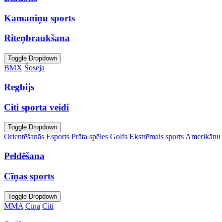
Kamaniņu sports
Riteņbraukšana
Toggle Dropdown
BMX
Šoseja
Regbijs
Citi sporta veidi
Toggle Dropdown
Orientēšanās
Esports
Prāta spēles
Golfs
Ekstrēmais sports
Amerikāņu 
Peldēšana
Cīņas sports
Toggle Dropdown
MMA
Cīņa
Citi