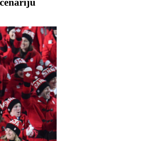
scenāriju