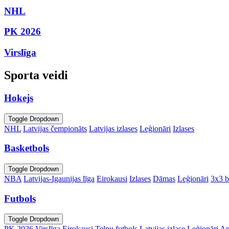
NHL
PK 2026
Virslīga
Sporta veidi
Hokejs
Toggle Dropdown
NHL
Latvijas čempionāts
Latvijas izlases
Leģionāri
Izlases
Basketbols
Toggle Dropdown
NBA
Latvijas-Igaunijas līga
Eirokausi
Izlases
Dāmas
Leģionāri
3x3 b
Futbols
Toggle Dropdown
PK 2026
Virslīga
Eirokausi
Telpu futbols
Latvijas izlase
Leģionāri
An