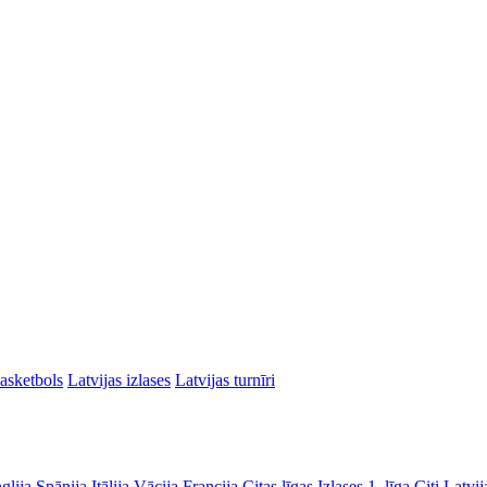
asketbols
Latvijas izlases
Latvijas turnīri
glija
Spānija
Itālija
Vācija
Francija
Citas līgas
Izlases
1. līga
Citi Latvij