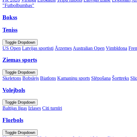
"Futbolbumbas"
Bokss
Teniss
Toggle Dropdown
US Open
Latvijas sportisti
Ārzemes
Australian Open
Vimbldona
Fre
Ziemas sports
Toggle Dropdown
Skeletons
Bobslejs
Biatlons
Kamaniņu sports
Slēpošana
Šorttreks
Sli
Volejbols
Toggle Dropdown
Baltijas līgas
Izlases
Citi turnīri
Florbols
Toggle Dropdown