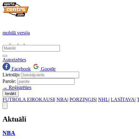
mobilā versija
Autorizēties
Facebook
Google
Lietotājs:
Parole:
→ Reģistrēties
Ienākt
FUTBOLA EIROKAUSI
|
NBA
|
PORZIŅĢIS
|
NHL
|
LASĪTAVA
|
Aktuāli
NBA