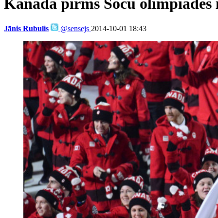
Kanāda pirms Soču olimpiādes iz
Jānis Rubulis
@sensejs
2014-10-01 18:43