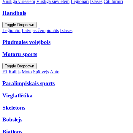
Virslīga vīriešiem
Virslīga sievietēm
Leģionāri
Izlases
Citi turnīri
Handbols
Toggle Dropdown
Leģionāri
Latvijas čempionāts
Izlases
Pludmales volejbols
Motoru sports
Toggle Dropdown
F1
Rallijs
Moto
Spīdvejs
Auto
Paralimpiskais sports
Vieglatlētika
Skeletons
Bobslejs
Biatlons