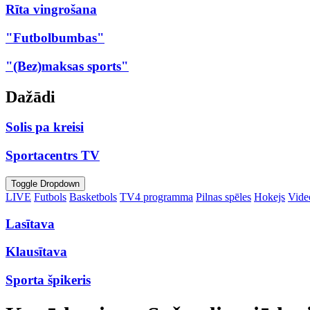
Rīta vingrošana
"Futbolbumbas"
"(Bez)maksas sports"
Dažādi
Solis pa kreisi
Sportacentrs TV
Toggle Dropdown
LIVE
Futbols
Basketbols
TV4 programma
Pilnas spēles
Hokejs
Video
Lasītava
Klausītava
Sporta špikeris