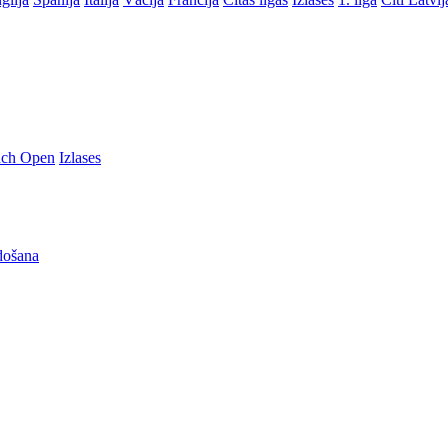
nch Open
Izlases
došana