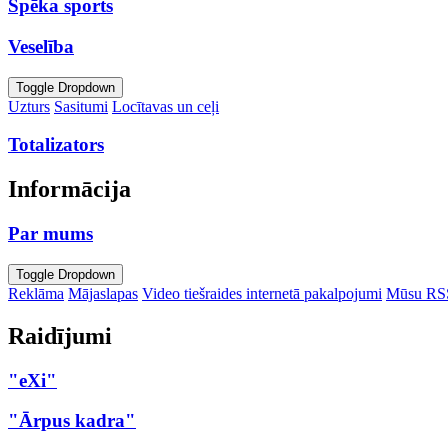
Spēka sports
Veselība
Toggle Dropdown
Uzturs
Sasitumi
Locītavas un ceļi
Totalizators
Informācija
Par mums
Toggle Dropdown
Reklāma
Mājaslapas
Video tiešraides internetā pakalpojumi
Mūsu RS
Raidījumi
"eXi"
"Ārpus kadra"