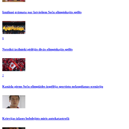
Iznākusi grāmata par latviešiem Soču olimpiskajās spēlēs
6
Noteikti izcilnieki pēdējās divās olimpiskajās spēlēs
2
Kanāda pirms Soču olimpiādes izspēlēja sportistu nolaupīšanas scenāriju
Krievijas izlases bobslejists miris autokatastrofā