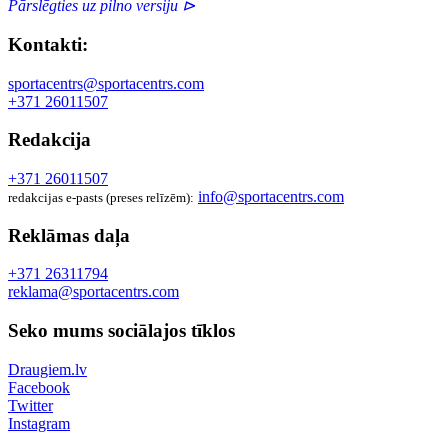
Pārslēgties uz pilno versiju ⊳
Kontakti:
sportacentrs@sportacentrs.com
+371 26011507
Redakcija
+371 26011507
info@sportacentrs.com
redakcijas e-pasts (preses relīzēm):
Reklāmas daļa
+371 26311794
reklama@sportacentrs.com
Seko mums sociālajos tīklos
Draugiem.lv
Facebook
Twitter
Instagram