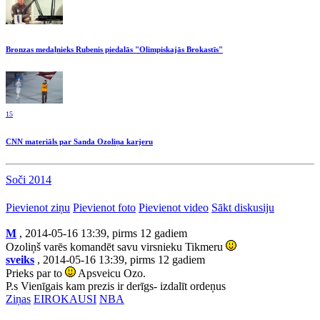
Bronzas medaļnieks Rubenis piedalās "Olimpiskajās Brokastīs"
15
CNN materiāls par Sanda Ozoliņa karjeru
Soči 2014
Pievienot ziņu
Pievienot foto
Pievienot video
Sākt diskusiju
M
, 2014-05-16 13:39, pirms 12 gadiem
Ozoliņš varēs komandēt savu virsnieku Tikmeru
sveiks
, 2014-05-16 13:39, pirms 12 gadiem
Prieks par to
Apsveicu Ozo.
P.s Vienīgais kam prezis ir derīgs- izdalīt ordeņus
Ziņas
EIROKAUSI
NBA