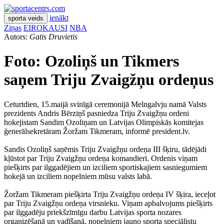
ienākt
sporta veids
Ziņas
EIROKAUSI
NBA
Autors:
Gatis Druvietis
Foto: Ozoliņš un Tikmers
saņem Triju Zvaigžņu ordeņus
Ceturtdien, 15.maijā svinīgā ceremonijā Melngalvju namā Valsts
prezidents Andris Bērziņš pasniedza Triju Zvaigžņu ordeni
hokejistam Sandim Ozoliņam un Latvijas Olimpiskās komitejas
ģenerālsekretāram Žoržam Tikmeram, informē president.lv.
Sandis Ozoliņš saņēmis Triju Zvaigžņu ordeņa III šķiru, tādējādi
kļūstot par Triju Zvaigžņu ordeņa komandieri. Ordenis viņam
piešķirts par ilggadējiem un izciliem sportiskajiem sasniegumiem
hokejā un izciliem nopelniem mūsu valsts labā.
Žoržam Tikmeram piešķirta Triju Zvaigžņu ordeņa IV šķira, ieceļot
par Triju Zvaigžņu ordeņa virsnieku. Viņam apbalvojums piešķirts
par ilggadēju priekšzīmīgu darbu Latvijas sporta nozares
organizēšanā un vadīšanā, nopelniem jauno sporta speciālistu