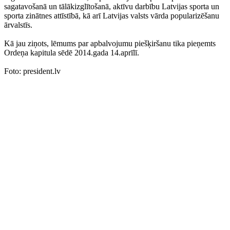
sagatavošanā un tālākizglītošanā, aktīvu darbību Latvijas sporta un
sporta zinātnes attīstībā, kā arī Latvijas valsts vārda popularizēšanu
ārvalstīs.
Kā jau ziņots, lēmums par apbalvojumu piešķiršanu tika pieņemts
Ordeņa kapitula sēdē 2014.gada 14.aprīlī.
Foto: president.lv