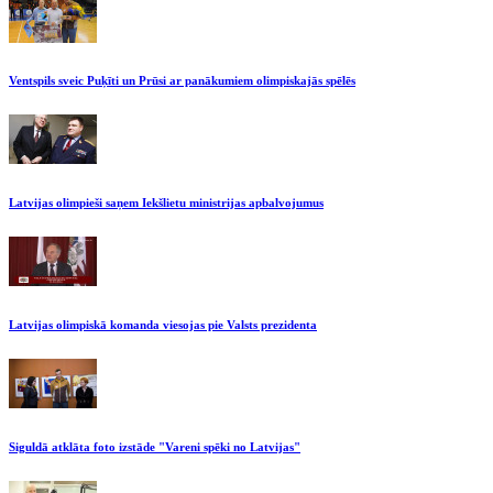
Ventspils sveic Puķīti un Prūsi ar panākumiem olimpiskajās spēlēs
Latvijas olimpieši saņem Iekšlietu ministrijas apbalvojumus
Latvijas olimpiskā komanda viesojas pie Valsts prezidenta
Siguldā atklāta foto izstāde "Vareni spēki no Latvijas"