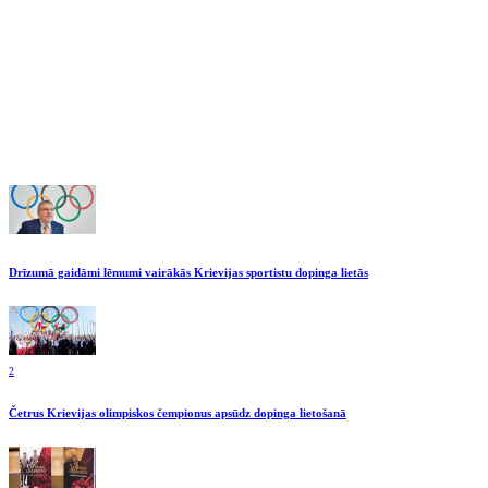
Drīzumā gaidāmi lēmumi vairākās Krievijas sportistu dopinga lietās
2
Četrus Krievijas olimpiskos čempionus apsūdz dopinga lietošanā