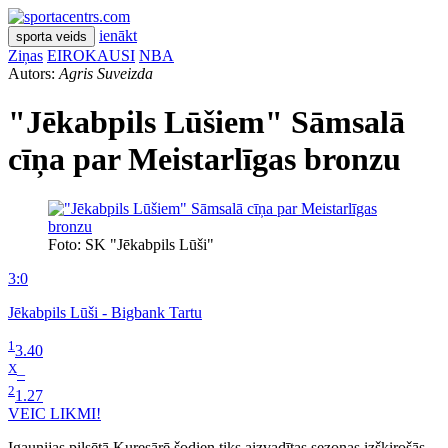
ienākt
sporta veids
Ziņas
EIROKAUSI
NBA
Autors:
Agris Suveizda
"Jēkabpils Lūšiem" Sāmsalā
cīņa par Meistarlīgas bronzu
Foto: SK "Jēkabpils Lūši"
3:0
Jēkabpils Lūši - Bigbank Tartu
1
3.40
X
–
2
1.27
VEIC LIKMI!
Igaunijas pilsētā Kuresārē šodien tiks aizvadītas sezonas izšķirošās