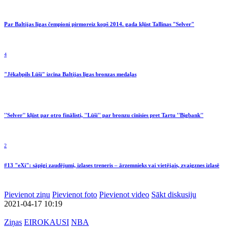
Par Baltijas līgas čempioni pirmoreiz kopš 2014. gada kļūst Tallinas "Selver"
4
"Jēkabpils Lūši" izcīna Baltijas līgas bronzas medaļas
''Selver'' kļūst par otro finālisti, ''Lūši'' par bronzu cīnīsies pret Tartu ''Bigbank''
2
#13 "eXi": sāpīgi zaudējumi, izlases treneris – ārzemnieks vai vietējais, zvaigznes izlasē
Pievienot ziņu
Pievienot foto
Pievienot video
Sākt diskusiju
2021-04-17 10:19
Ziņas
EIROKAUSI
NBA