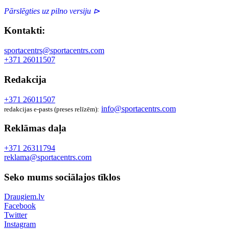
Pārslēgties uz pilno versiju ⊳
Kontakti:
sportacentrs@sportacentrs.com
+371 26011507
Redakcija
+371 26011507
info@sportacentrs.com
redakcijas e-pasts (preses relīzēm):
Reklāmas daļa
+371 26311794
reklama@sportacentrs.com
Seko mums sociālajos tīklos
Draugiem.lv
Facebook
Twitter
Instagram