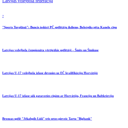
Latvijas volejbola federācija
7
"Sports Tuvplānā": Buncis ieskicē PČ spēlētāju ikdienu, Bolotņiks pēta Kanelo cīņu
Latvijas volejbola čempionāta vērtīgākie spēlētāji – Šmits un Šimkuse
Latvijas U-17 volejbola izlase devusies uz EČ kvalifikāciju Horvātijā
Latvijas U-17 izlase sāk gatavoties cīņām ar Horvātiju, Franciju un Baltkrieviju
Bronzas spēlē "Jēkabpils Lūši" trīs setos pieveic Tartu "Bigbank"