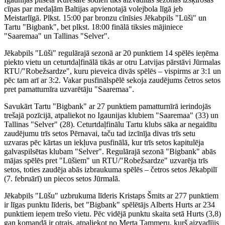
cīņas par medaļām Baltijas apvienotajā volejbola līgā jeb
Meistarlīgā. Plkst. 15:00 par bronzu cīnīsies Jēkabpils "Lūši" un
Tartu "Bigbank", bet plkst. 18:00 finālā tiksies mājiniece
"Saaremaa" un Tallinas "Selver".
Jēkabpils "Lūši" regulārajā sezonā ar 20 punktiem 14 spēlēs ieņēma
piekto vietu un ceturtdaļfinālā tikās ar otru Latvijas pārstāvi Jūrmalas
RTU/"Robežsardze", kuru pieveica divās spēlēs – vispirms ar 3:1 un
pēc tam arī ar 3:2. Vakar pusfinālspēlē sekoja zaudējums četros setos
pret pamatturnīra uzvarētāju "Saaremaa".
Savukārt Tartu "Bigbank" ar 27 punktiem pamatturnīrā ierindojās
trešajā pozīcijā, atpaliekot no Igaunijas klubiem "Saaremaa" (33) un
Tallinas "Selver" (28). Ceturtdaļfinālu Tartu klubs sāka ar negaidītu
zaudējumu trīs setos Pērnavai, taču tad izcīnīja divas trīs setu
uzvaras pēc kārtas un iekļuva pusfinālā, kur trīs setos kapitulēja
galvaspilsētas klubam "Selver". Regulārajā sezonā "Bigbank" abās
mājas spēlēs pret "Lūšiem" un RTU/"Robežsardze" uzvarēja trīs
setos, toties zaudēja abās izbraukuma spēlēs – četros setos Jēkabpilī
(7. februārī) un piecos setos Jūrmalā.
Jēkabpils "Lūšu" uzbrukuma līderis Kristaps Šmits ar 277 punktiem
ir līgas punktu līderis, bet "Bigbank" spēlētājs Alberts Hurts ar 234
punktiem ieņem trešo vietu. Pēc vidējā punktu skaita setā Hurts (3,8)
gan komandā ir otrais, atpaliekot no Merta Tammeru, kurš aizvadījis