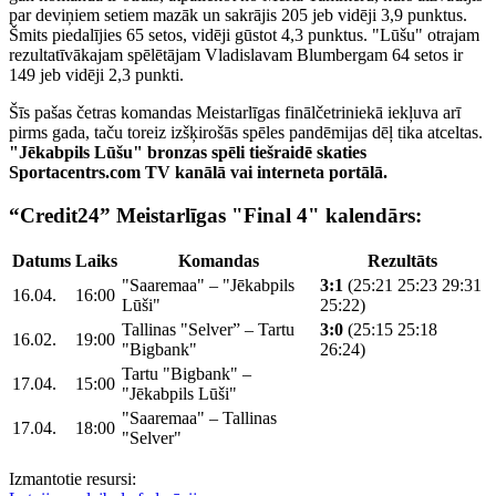
par deviņiem setiem mazāk un sakrājis 205 jeb vidēji 3,9 punktus.
Šmits piedalījies 65 setos, vidēji gūstot 4,3 punktus. "Lūšu" otrajam
rezultatīvākajam spēlētājam Vladislavam Blumbergam 64 setos ir
149 jeb vidēji 2,3 punkti.
Šīs pašas četras komandas Meistarlīgas finālčetriniekā iekļuva arī
pirms gada, taču toreiz izšķirošās spēles pandēmijas dēļ tika atceltas.
"Jēkabpils Lūšu" bronzas spēli tiešraidē skaties
Sportacentrs.com TV kanālā vai interneta portālā.
“Credit24” Meistarlīgas "Final 4" kalendārs:
Datums
Laiks
Komandas
Rezultāts
"Saaremaa" – "Jēkabpils
3:1
(25:21 25:23 29:31
16.04.
16:00
Lūši"
25:22)
Tallinas "Selver” – Tartu
3:0
(25:15 25:18
16.02.
19:00
"Bigbank"
26:24)
Tartu "Bigbank" –
17.04.
15:00
"Jēkabpils Lūši"
"Saaremaa" – Tallinas
17.04.
18:00
"Selver"
Izmantotie resursi: