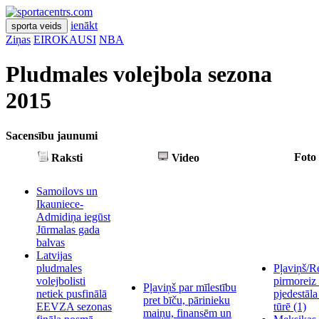
ienākt
sporta veids
Ziņas
EIROKAUSI
NBA
Pludmales volejbola sezona
2015
Sacensību jaunumi
Foto
Raksti
Video
Samoilovs un
Ikauniece-
Admidiņa iegūst
Jūrmalas gada
balvas
Latvijas
pludmales
Pļaviņš/R
volejbolisti
pirmoreiz 
Pļaviņš par mīlestību
netiek pusfinālā
pjedestāla
pret bīču, pārinieku
EEVZA sezonas
tūrē
(1)
maiņu, finansēm un