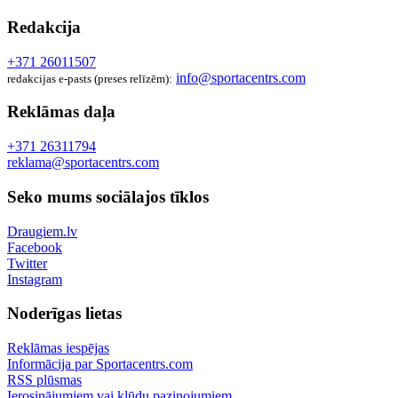
Redakcija
+371 26011507
info@sportacentrs.com
redakcijas e-pasts (preses relīzēm):
Reklāmas daļa
+371 26311794
reklama@sportacentrs.com
Seko mums sociālajos tīklos
Draugiem.lv
Facebook
Twitter
Instagram
Noderīgas lietas
Reklāmas iespējas
Informācija par Sportacentrs.com
RSS plūsmas
Ierosinājumiem vai kļūdu paziņojumiem