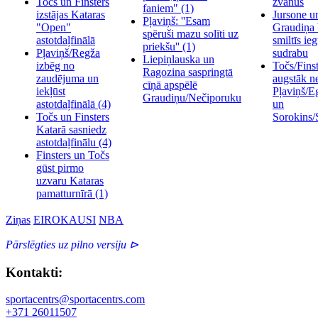
Točs un Finsters
zvanus
faniem"
(1)
izstājas Kataras
Jursone u
Pļaviņš: ''Esam
"Open"
Graudiņa
spēruši mazu solīti uz
astotdaļfinālā
smiltīs ieg
priekšu''
(1)
Pļaviņš/Regža
sudrabu
Liepiņlauska un
izbēg no
Točs/Finst
Ragozina saspringtā
zaudējuma un
augstāk n
cīņā apspēlē
iekļūst
Pļaviņš/E
Graudiņu/Nečiporuku
astotdaļfinālā
(4)
un
Točs un Finsters
Sorokins/
Katarā sasniedz
astotdaļfinālu
(4)
Finsters un Točs
gūst pirmo
uzvaru Kataras
pamatturnīrā
(1)
Ziņas
EIROKAUSI
NBA
Pārslēgties uz pilno versiju ⊳
Kontakti:
sportacentrs@sportacentrs.com
+371 26011507