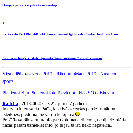
Skrējējs pāragri sajūtas kā uzvarētājs
4
Parka reindžeri Dienvidāfrikā izturas vardarbīgi un salauž roku riteņbraucējam
Ar varenu bruģa sacīksti atjaunots "Smiltenes kauss" riteņbraukšanā
Vieglatlētikas sezona 2019
Riteņbraukšana 2019
Amatieru
sports
Pievienot ziņu
Pievienot foto
Pievienot video
Sākt diskusiju
Raitcha
, 2019-06-07 13:25, pirms 7 gadiem
Intervija interesanta. Patīk, ka'cilvēks cenšas pareizi runāt un
izteikties, piedomā pie vārdu lietojuma
Prasījās vairāk sarunu/info par Goldmana dillemu, nebiju dzirdējis,
nācās pāsam uzmeklēt info, jo te jau tā īsti neko nepateica...