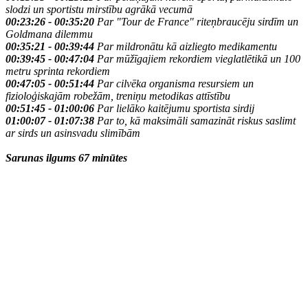
slodzi un sportistu mirstību agrākā vecumā
00:23:26 - 00:35:20
Par "Tour de France" riteņbraucēju sirdīm un
Goldmana dilemmu
00:35:21 - 00:39:44
Par mildronātu kā aizliegto medikamentu
00:39:45 - 00:47:04
Par mūžīgajiem rekordiem vieglatlētikā un 100
metru sprinta rekordiem
00:47:05 - 00:51:44
Par cilvēka organisma resursiem un
fizioloģiskajām robežām, treniņu metodikas attīstību
00:51:45 - 01:00:06
Par lielāko kaitējumu sportista sirdij
01:00:07 - 01:07:38
Par to, kā maksimāli samazināt riskus saslimt
ar sirds un asinsvadu slimībām
Sarunas ilgums 67 minūtes