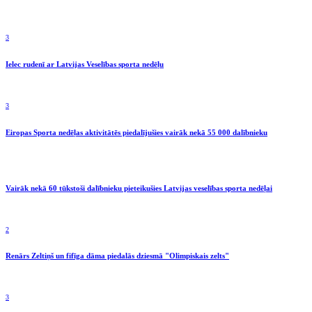
3
Ielec rudenī ar Latvijas Veselības sporta nedēļu
3
Eiropas Sporta nedēļas aktivitātēs piedalījušies vairāk nekā 55 000 dalībnieku
Vairāk nekā 60 tūkstoši dalībnieku pieteikušies Latvijas veselības sporta nedēļai
2
Renārs Zeltiņš un fifīga dāma piedalās dziesmā "Olimpiskais zelts"
3