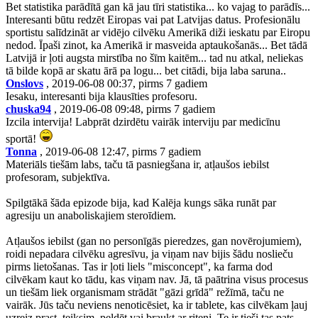
Bet statistika parādītā gan kā jau tīri statistika... ko vajag to parādīs...
Interesanti būtu redzēt Eiropas vai pat Latvijas datus. Profesionālu
sportistu salīdzināt ar vidējo cilvēku Amerikā diži ieskatu par Eiropu
nedod. Īpaši zinot, ka Amerikā ir masveida aptaukošanās... Bet tādā
Latvijā ir ļoti augsta mirstība no šīm kaitēm... tad nu atkal, neliekas
tā bilde kopā ar skatu ārā pa logu... bet citādi, bija laba saruna..
Onslovs
, 2019-06-08 00:37, pirms 7 gadiem
Iesaku, interesanti bija klausīties profesoru.
chuska94
, 2019-06-08 09:48, pirms 7 gadiem
Izcila intervija! Labprāt dzirdētu vairāk interviju par medicīnu
sportā!
Tonna
, 2019-06-08 12:47, pirms 7 gadiem
Materiāls tiešām labs, taču tā pasniegšana ir, atļaušos iebilst
profesoram, subjektīva.
Spilgtākā šāda epizode bija, kad Kalēja kungs sāka runāt par
agresiju un anaboliskajiem steroīdiem.
Atļaušos iebilst (gan no personīgās pieredzes, gan novērojumiem),
roidi nepadara cilvēku agresīvu, ja viņam nav bijis šādu noslieču
pirms lietošanas. Tas ir ļoti liels "misconcept", ka farma dod
cilvēkam kaut ko tādu, kas viņam nav. Jā, tā paātrina visus procesus
un tiešām liek organismam strādāt "gāzi grīdā" režīmā, taču ne
vairāk. Jūs taču neviens nenoticēsiet, ka ir tablete, kas cilvēkam ļauj
uzreiz prast, teiksim, peldēt vai braukt ar riteni. Te ir tieši tas pats.