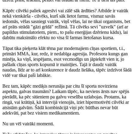
Kāpēc cilvēki paliek agresīvi vai zālē sāk ārdīties? Atbilde ir vairāk
nekā vienkārša - cilvēks, kurš sāk lietot farmu, vismaz savās
iedomās, vēlas sasniegt vairāk, viņš vēlas, lai ne tikai organisms, bet
arī prāts strādā "gāzi grīdā" režīmā. Tā cilvēks sevi "uzvelk" (arī ar
papildus stimulatoriem, piem., to pašu enerģijas dzērienu kādu), lai
dabūtu maksimālo efektu no visa šī farmas lietošanas kursa.
Tāpat tika pieķerta klāt tēma par modernajiem cīņas sportiem, t.i.,
primāri MMA, kur, redz, ir nedabīga agresija. Profesora kungs gan
minēja, ka viņš, iespējams, esot vecmodīgs un jāpiekrīt vien ir, jo
pašlaik cīņas sports kopumā ir mainījies. Tajā ir daudz vairāk
naudas, līdz ar to arī konkurence ir daudz lielāka, tāpēc izdzīvot šādā
vidē var tikai paši labākie.
Bez tam, kāpēc mediķis nerunāja par citu šī sporta novirziena
aspektu, galvas traumām? Laikam tāpēc, ka neviens ārsts nav spējis
pierādīt, ka pēc sitieniem pa galvu veselība uzlabojas. Protams, ka
ringā, vai krātiņā, kā intervijā vienojās, iziet hipermotivēti cilvēki ar
atsistām galvām. Šādā kombinācijā viņi pēc būtības nevar būt
adekvāti, pat bez visiem medikamentiem.
Nu un vēl vairāki momenti.