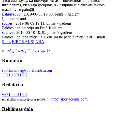
Taču atkārtošos, ka intervijas tēmas ir interesantas un prasītos
turpinājums, vien šajā gadījumā izklāstījuma subjektīvais faktors
mazliet visu pabojāja.
Edgars008
, 2019-06-08 19:03, pirms 7 gadiem
Ļoti interesanti
scores
, 2019-06-09 19:11, pirms 7 gadiem
Paldies par interviju un Prof. Kalējam.
sochee
, 2019-06-10 19:49, pirms 7 gadiem
Paldies, ļoti laba intervija. Ceru, ka ne pēdējā intervija ar Oskaru
Ziņas
EIROKAUSI
NBA
Pārslēgties uz pilno versiju ⊳
Kontakti:
sportacentrs@sportacentrs.com
+371 26011507
Redakcija
+371 26011507
info@sportacentrs.com
redakcijas e-pasts (preses relīzēm):
Reklāmas daļa