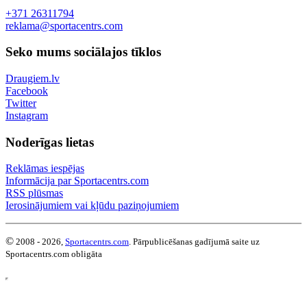
+371 26311794
reklama@sportacentrs.com
Seko mums sociālajos tīklos
Draugiem.lv
Facebook
Twitter
Instagram
Noderīgas lietas
Reklāmas iespējas
Informācija par Sportacentrs.com
RSS plūsmas
Ierosinājumiem vai kļūdu paziņojumiem
©
2008 - 2026,
Sportacentrs.com
. Pārpublicēšanas gadījumā saite uz
Sportacentrs.com obligāta