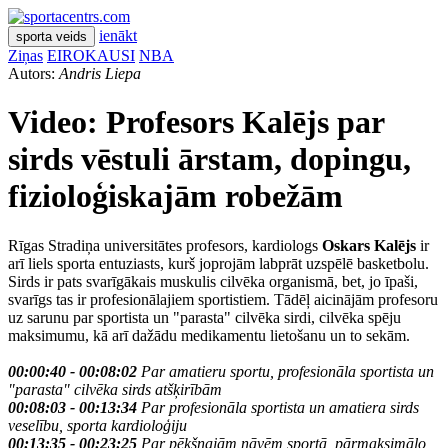
ienākt
sporta veids
Ziņas
EIROKAUSI
NBA
Autors:
Andris Liepa
Video: Profesors Kalējs par
sirds vēstuli ārstam, dopingu,
fizioloģiskajām robežām
Rīgas Stradiņa universitātes profesors, kardiologs
Oskars Kalējs
ir
arī liels sporta entuziasts, kurš joprojām labprāt uzspēlē basketbolu.
Sirds ir pats svarīgākais muskulis cilvēka organismā, bet, jo īpaši,
svarīgs tas ir profesionālajiem sportistiem. Tādēļ aicinājām profesoru
uz sarunu par sportista un "parasta" cilvēka sirdi, cilvēka spēju
maksimumu, kā arī dažādu medikamentu lietošanu un to sekām.
00:00:40 - 00:08:02
Par amatieru sportu, profesionāla sportista un
"parasta" cilvēka sirds atšķirībām
00:08:03 - 00:13:34
Par profesionāla sportista un amatiera sirds
veselību, sporta kardioloģiju
00:13:35 - 00:23:25
Par pēkšņajām nāvēm sportā, pārmaksimālo