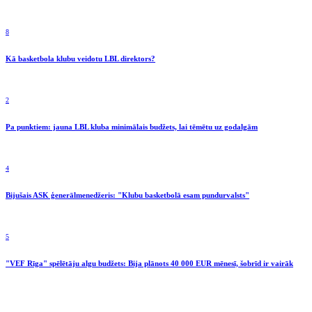
8
Kā basketbola klubu veidotu LBL direktors?
2
Pa punktiem: jauna LBL kluba minimālais budžets, lai tēmētu uz godalgām
4
Bijušais ASK ģenerālmenedžeris: "Klubu basketbolā esam pundurvalsts"
5
"VEF Rīga" spēlētāju algu budžets: Bija plānots 40 000 EUR mēnesī, šobrīd ir vairāk