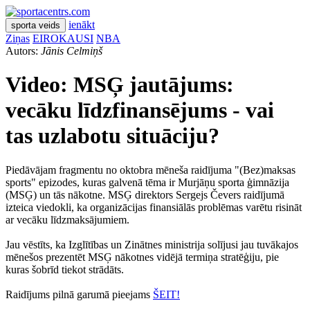
ienākt
sporta veids
Ziņas
EIROKAUSI
NBA
Autors:
Jānis Celmiņš
Video: MSĢ jautājums:
vecāku līdzfinansējums - vai
tas uzlabotu situāciju?
Piedāvājam fragmentu no oktobra mēneša raidījuma "(Bez)maksas
sports" epizodes, kuras galvenā tēma ir Murjāņu sporta ģimnāzija
(MSĢ) un tās nākotne. MSĢ direktors Sergejs Čevers raidījumā
izteica viedokli, ka organizācijas finansiālās problēmas varētu risināt
ar vecāku līdzmaksājumiem.
Jau vēstīts, ka Izglītības un Zinātnes ministrija solījusi jau tuvākajos
mēnešos prezentēt MSĢ nākotnes vidējā termiņa stratēģiju, pie
kuras šobrīd tiekot strādāts.
Raidījums pilnā garumā pieejams
ŠEIT!