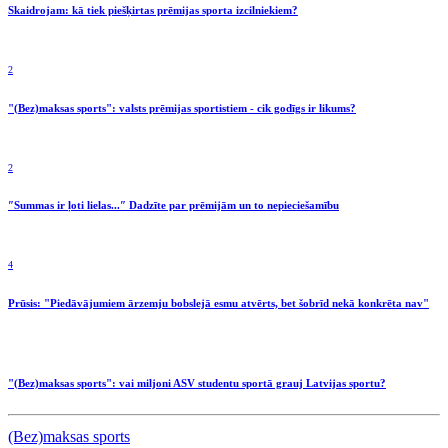
Skaidrojam: kā tiek piešķirtas prēmijas sporta izcilniekiem?
2
"(Bez)maksas sports": valsts prēmijas sportistiem - cik godīgs ir likums?
2
″Summas ir ļoti lielas...″ Dadzīte par prēmijām un to nepieciešamību
4
Prūsis: "Piedāvājumiem ārzemju bobslejā esmu atvērts, bet šobrīd nekā konkrēta nav"
"(Bez)maksas sports": vai miljoni ASV studentu sportā grauj Latvijas sportu?
(Bez)maksas sports