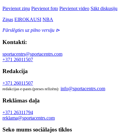
Pievienot ziņu
Pievienot foto
Pievienot video
Sākt diskusiju
Ziņas
EIROKAUSI
NBA
Pārslēgties uz pilno versiju ⊳
Kontakti:
sportacentrs@sportacentrs.com
+371 26011507
Redakcija
+371 26011507
info@sportacentrs.com
redakcijas e-pasts (preses relīzēm):
Reklāmas daļa
+371 26311794
reklama@sportacentrs.com
Seko mums sociālajos tīklos