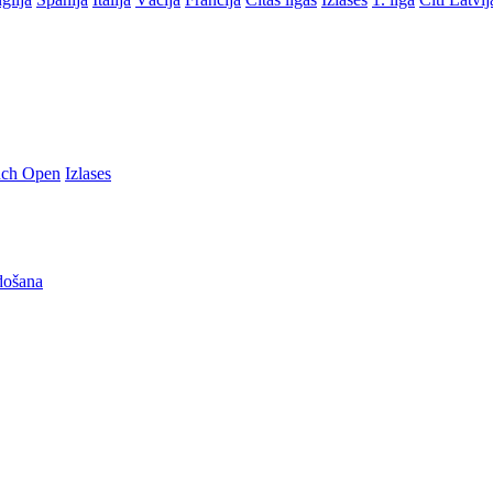
nch Open
Izlases
došana