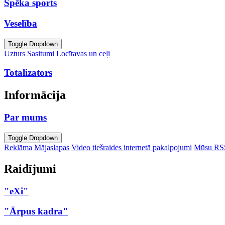
Spēka sports
Veselība
Toggle Dropdown
Uzturs
Sasitumi
Locītavas un ceļi
Totalizators
Informācija
Par mums
Toggle Dropdown
Reklāma
Mājaslapas
Video tiešraides internetā pakalpojumi
Mūsu RS
Raidījumi
"eXi"
"Ārpus kadra"