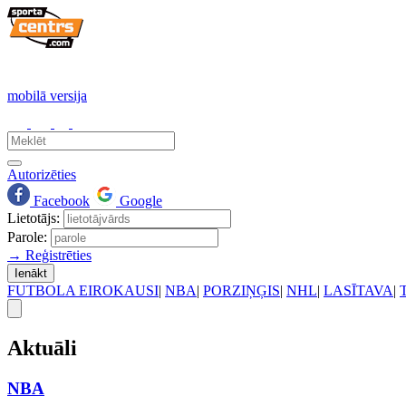
mobilā versija
Autorizēties
Facebook
Google
Lietotājs:
Parole:
→ Reģistrēties
Ienākt
FUTBOLA EIROKAUSI
|
NBA
|
PORZIŅĢIS
|
NHL
|
LASĪTAVA
|
Aktuāli
NBA