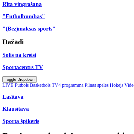
Rīta vingrošana
"Futbolbumbas"
"(Bez)maksas sports"
Dažādi
Solis pa kreisi
Sportacentrs TV
Toggle Dropdown
LIVE
Futbols
Basketbols
TV4 programma
Pilnas spēles
Hokejs
Video
Lasītava
Klausītava
Sporta špikeris