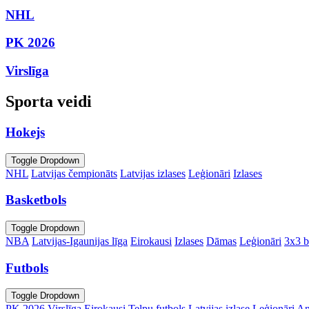
NHL
PK 2026
Virslīga
Sporta veidi
Hokejs
Toggle Dropdown
NHL
Latvijas čempionāts
Latvijas izlases
Leģionāri
Izlases
Basketbols
Toggle Dropdown
NBA
Latvijas-Igaunijas līga
Eirokausi
Izlases
Dāmas
Leģionāri
3x3 b
Futbols
Toggle Dropdown
PK 2026
Virslīga
Eirokausi
Telpu futbols
Latvijas izlase
Leģionāri
An