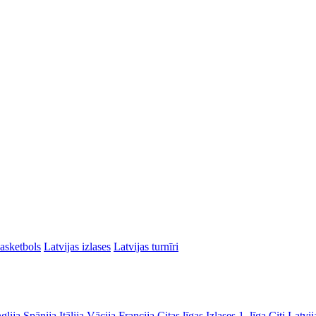
asketbols
Latvijas izlases
Latvijas turnīri
glija
Spānija
Itālija
Vācija
Francija
Citas līgas
Izlases
1. līga
Citi Latvij