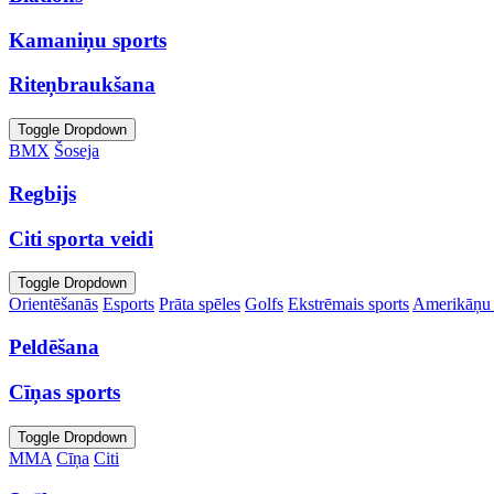
Kamaniņu sports
Riteņbraukšana
Toggle Dropdown
BMX
Šoseja
Regbijs
Citi sporta veidi
Toggle Dropdown
Orientēšanās
Esports
Prāta spēles
Golfs
Ekstrēmais sports
Amerikāņu 
Peldēšana
Cīņas sports
Toggle Dropdown
MMA
Cīņa
Citi