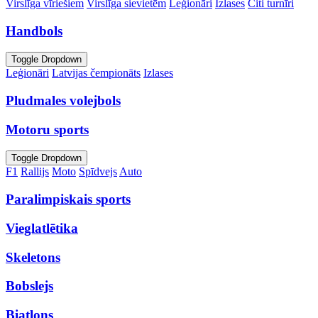
Virslīga vīriešiem
Virslīga sievietēm
Leģionāri
Izlases
Citi turnīri
Handbols
Toggle Dropdown
Leģionāri
Latvijas čempionāts
Izlases
Pludmales volejbols
Motoru sports
Toggle Dropdown
F1
Rallijs
Moto
Spīdvejs
Auto
Paralimpiskais sports
Vieglatlētika
Skeletons
Bobslejs
Biatlons