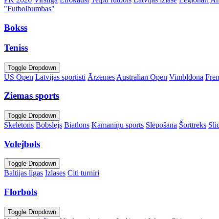
"Futbolbumbas"
Bokss
Teniss
Toggle Dropdown
US Open
Latvijas sportisti
Ārzemes
Australian Open
Vimbldona
Fre
Ziemas sports
Toggle Dropdown
Skeletons
Bobslejs
Biatlons
Kamaniņu sports
Slēpošana
Šorttreks
Sli
Volejbols
Toggle Dropdown
Baltijas līgas
Izlases
Citi turnīri
Florbols
Toggle Dropdown