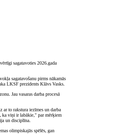
nvērtīgi sagatavoties 2026.gada
stāvokļa sagatavošanu pirms nākamās
 saka LKSF prezidents Klāvs Vasks.
ezonu. Jau vasaras darba procesā
dz ar to rakstura iezīmes un darba
v, ka viņi ir labākie," par mērķiem
ja un disciplīna.
emas olimpiskajās spēlēs, gan