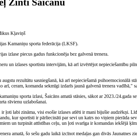
eļ Zinti Šaicānu
 Mikus Kļaviņš
vijas Kamaniņu sporta federācija (LKSF).
as izlase piecus gadus funkcionēja bez galvenā trenera.
u un izlases sportistu intervijām, kā arī izvērtējot nepieciešamību pil
ru augstu rezultātu sasniegšanā, kā arī nepieciešamā psihoemocionālā 
ko arī, ceram, komanda sekmīgi izdarīs jaunā galvenā trenera vadībā,"
 kamaniņu sporta izlasi, Šaicāns amatā stāsies, sākot ar 2023./24.gada s
tarta rāvienu uzlabošanai.
ļoti labi zināma, visi esošie izlases atlēti ir mani bijušie audzēkņi. Lī
andu, kur sportisti ir pārliecināti par sevi un katrs no viņiem pierāda se
iem un turpināt attīstības ceļu, un ļoti svarīga ir komandas iekšējā ķīmi
enera amatā, šo sešu gadu laikā izcīnot medaļas gan divās Jaunatnes zi