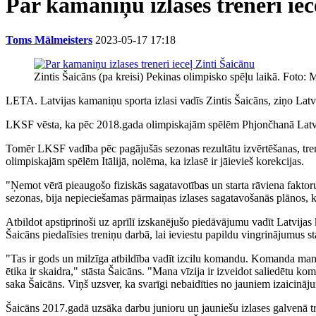
Par kamaniņu izlases treneri iec
Toms Mālmeisters
2023-05-17 17:18
Zintis Šaicāns (pa kreisi) Pekinas olimpisko spēļu laikā. Foto:
LETA. Latvijas kamaniņu sporta izlasi vadīs Zintis Šaicāns, ziņo Lat
LKSF vēsta, ka pēc 2018.gada olimpiskajām spēlēm Phjončhanā Latvij
Tomēr LKSF vadība pēc pagājušās sezonas rezultātu izvērtēšanas, trener
olimpiskajām spēlēm Itālijā, nolēma, ka izlasē ir jāievieš korekcijas.
"Ņemot vērā pieaugošo fiziskās sagatavotības un starta rāviena fakto
sezonas, bija nepieciešamas pārmaiņas izlases sagatavošanās plānos, 
Atbildot apstiprinoši uz aprīlī izskanējušo piedāvājumu vadīt Latvijas
Šaicāns piedalīsies treniņu darbā, lai ieviestu papildu vingrinājumus s
"Tas ir gods un milzīga atbildība vadīt izcilu komandu. Komanda man ir 
ētika ir skaidra," stāsta Šaicāns. "Mana vīzija ir izveidot saliedētu kom
saka Šaicāns. Viņš uzsver, ka svarīgi nebaidīties no jauniem izaicinājum
Šaicāns 2017.gadā uzsāka darbu junioru un jauniešu izlases galvenā tr