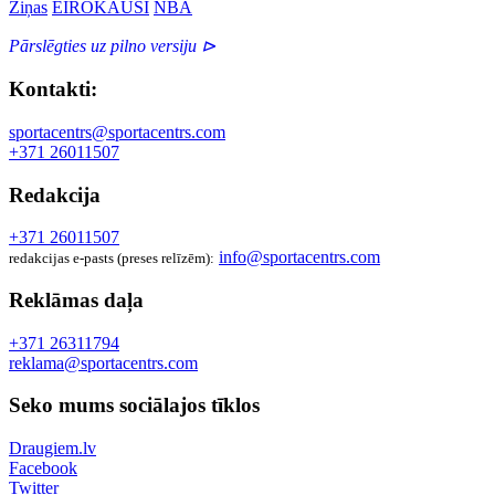
Ziņas
EIROKAUSI
NBA
Pārslēgties uz pilno versiju ⊳
Kontakti:
sportacentrs@sportacentrs.com
+371 26011507
Redakcija
+371 26011507
info@sportacentrs.com
redakcijas e-pasts (preses relīzēm):
Reklāmas daļa
+371 26311794
reklama@sportacentrs.com
Seko mums sociālajos tīklos
Draugiem.lv
Facebook
Twitter