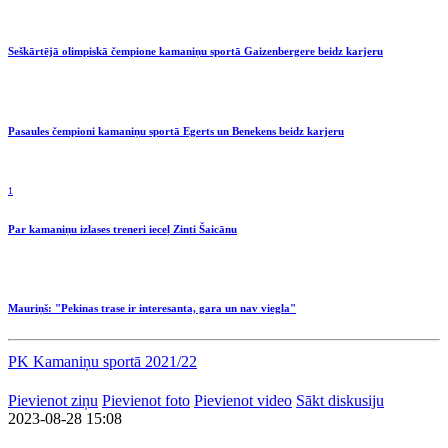
Seškārtējā olimpiskā čempione kamaniņu sportā Gaizenbergere beidz karjeru
Pasaules čempioni kamaniņu sportā Egerts un Benekens beidz karjeru
1
Par kamaniņu izlases treneri ieceļ Zinti Šaicānu
Mauriņš: "Pekinas trase ir interesanta, gara un nav viegla"
PK Kamaniņu sportā 2021/22
Pievienot ziņu
Pievienot foto
Pievienot video
Sākt diskusiju
2023-08-28 15:08