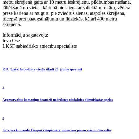
metru skrējienā gaitā ar 10 metru ieskrējienu, pildbumbas mešanā,
tāllēkšanā no vietas, kārienā pie stieņa ar saliektām rokām, vēdera
presē kārienā ar muguru pie zviedrus sienas, atspoles skrējienā,
tricepsā pret paaugstinājumu un līdztekās, kā arī 400 metru
skrējienā.
Informāciju sagatavoja:
Ieva Ose
LKSF sabiedrisko attiecību speciāliste
RTU īpašajās budžeta vietās tikuši 20 jaunie sportisti
2
Agresorvalsts kamaniņu braucēji nedrīkstēs piedalīties olimpiskajās spēlēs
3
Latvijas komanda Eiropas čempionātā junioriem pirmo reizi izcīna zeltu