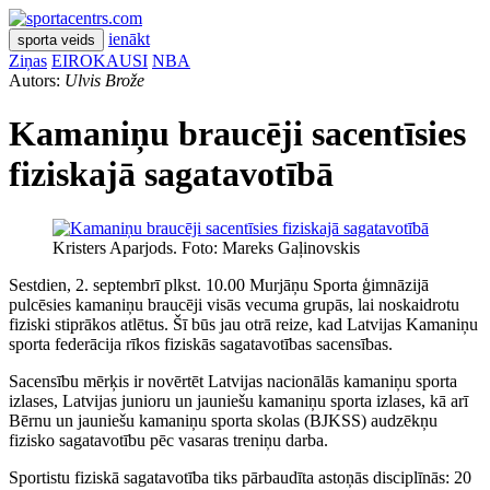
ienākt
sporta veids
Ziņas
EIROKAUSI
NBA
Autors:
Ulvis Brože
Kamaniņu braucēji sacentīsies
fiziskajā sagatavotībā
Kristers Aparjods. Foto: Mareks Gaļinovskis
Sestdien, 2. septembrī plkst. 10.00 Murjāņu Sporta ģimnāzijā
pulcēsies kamaniņu braucēji visās vecuma grupās, lai noskaidrotu
fiziski stiprākos atlētus. Šī būs jau otrā reize, kad Latvijas Kamaniņu
sporta federācija rīkos fiziskās sagatavotības sacensības.
Sacensību mērķis ir novērtēt Latvijas nacionālās kamaniņu sporta
izlases, Latvijas junioru un jauniešu kamaniņu sporta izlases, kā arī
Bērnu un jauniešu kamaniņu sporta skolas (BJKSS) audzēkņu
fizisko sagatavotību pēc vasaras treniņu darba.
Sportistu fiziskā sagatavotība tiks pārbaudīta astoņās disciplīnās: 20