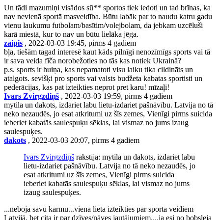
Un tādi mazumiņi visādos sū** sportos tiek iedoti un tad brīnas, ka
nav nevienā sportā masveidība. Būtu labāk par to naudu katru gadu
vienu laukumu futbolam/basītim/volejbolam, da jebkam uzcēluši
karā miestā, kur to nav un būtu lielāka jēga.
zaipis
, 2022-03-03 19:45, pirms 4 gadiem
bļa, tiešām tagad interesē kaut kāds pilnīgi nenozīmīgs sports vai tā
ir sava veida fīča norobežoties no tās kas notiek Ukrainā?
p.s. sports ir huiņa, kas nepamatoti visu laiku tika cildināts un
atalgots. sevišķi pro sports vai valsts budžeta kabatas sportisti un
pederācijas, kas pat izteikties neprot pret karu! mīzaļi!
Ivars Zvirgzdiņš
, 2022-03-03 19:59, pirms 4 gadiem
mytila un dakots, izdariet labu lietu-izdariet pašnāvību. Latvija no tā
neko nezaudēs, jo esat atkritumi uz šīs zemes, Vienīgi pirms suicida
ieberiet kabatās saulespuķu sēklas, lai vismaz no jums izaug
saulespuķes.
dakots
, 2022-03-03 20:07, pirms 4 gadiem
Ivars Zvirgzdiņš
rakstīja: mytila un dakots, izdariet labu
lietu-izdariet pašnāvību. Latvija no tā neko nezaudēs, jo
esat atkritumi uz šīs zemes, Vienīgi pirms suicida
ieberiet kabatās saulespuķu sēklas, lai vismaz no jums
izaug saulespuķes.
...nebojā savu karmu...viena lieta izteikties par sporta veidiem
Latvijā, bet cita ir par dzīves/nāves jautājumiem....ja esi no bobsleja