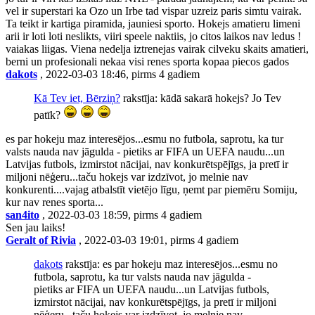
vel ir superstari ka Ozo un Irbe tad vispar uzreiz paris simtu vairak.
Ta teikt ir kartiga piramida, jauniesi sporto. Hokejs amatieru limeni
arii ir loti loti neslikts, viiri speele naktiis, jo citos laikos nav ledus !
vaiakas liigas. Viena nedelja iztrenejas vairak cilveku skaits amatieri,
berni un profesionali nekaa visi renes sporta kopaa piecos gados
dakots
, 2022-03-03 18:46, pirms 4 gadiem
Kā Tev iet, Bērziņ?
rakstīja: kādā sakarā hokejs? Jo Tev
patīk?
es par hokeju maz interesējos...esmu no futbola, saprotu, ka tur
valsts nauda nav jāgulda - pietiks ar FIFA un UEFA naudu...un
Latvijas futbols, izmirstot nācijai, nav konkurētspējīgs, ja pretī ir
miljoni nēģeru...taču hokejs var izdzīvot, jo melnie nav
konkurenti....vajag atbalstīt vietējo līgu, ņemt par piemēru Somiju,
kur nav renes sporta...
san4ito
, 2022-03-03 18:59, pirms 4 gadiem
Sen jau laiks!
Geralt of Rivia
, 2022-03-03 19:01, pirms 4 gadiem
dakots
rakstīja: es par hokeju maz interesējos...esmu no
futbola, saprotu, ka tur valsts nauda nav jāgulda -
pietiks ar FIFA un UEFA naudu...un Latvijas futbols,
izmirstot nācijai, nav konkurētspējīgs, ja pretī ir miljoni
nēģeru...taču hokejs var izdzīvot, jo melnie nav