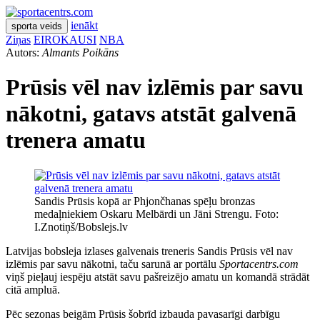
ienākt
sporta veids
Ziņas
EIROKAUSI
NBA
Autors:
Almants Poikāns
Prūsis vēl nav izlēmis par savu
nākotni, gatavs atstāt galvenā
trenera amatu
Sandis Prūsis kopā ar Phjončhanas spēļu bronzas
medaļniekiem Oskaru Melbārdi un Jāni Strengu. Foto:
I.Znotiņš/Bobslejs.lv
Latvijas bobsleja izlases galvenais treneris Sandis Prūsis vēl nav
izlēmis par savu nākotni, taču sarunā ar portālu
Sportacentrs.com
viņš pieļauj iespēju atstāt savu pašreizējo amatu un komandā strādāt
citā ampluā.
Pēc sezonas beigām Prūsis šobrīd izbauda pavasarīgi darbīgu