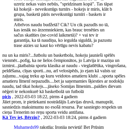
uzreiz nekas vairs nebūs, "spridzinam kopā". Tas tāpat
kā hokejā - neveiksmīgs turnīrs - hokejs ir miris, klāt b
grupa, basketā pāris neveiksmīgi turnīri - baskets ir
miris.
Atbrīvos naudu budžetā? Cik? Un cik pazudīs no tā,
kas ienāk no ārzemniekiem, kas brauc trenēties un
sačus skatīties (ne-covid laikmetā)? + vai tev ir
garantija, ka tā naudiņa, ko iegulda siguldā, ja pazustu
trase aizies uz kaut ko vērtīgu nevis kabatu?
nu un ka miris?...futbolu un basketbolu, hokeju jaunieši spēlēs
vienmēr...pofig, ka ne lielos čempionātos, jo Latvija ir maziņa un
izmirst...jāatbalsta sporta klasika ar naudu - vieglatlētika, vingrošana,
peldēšana, cīņas sporti...nu, arī velosipēds, jo ejam kā valsts uz
zaļumu...vajag treku ap kuru veidotos amatieru klubi ...sporta spēles
amatieru līmenī nepazudīs....bet ja saņemamies šķiesties ar nodokļu
naudu, tad tikai hokejs....jāseko Somijas līmenim...paldies dievam
nēģeri te nekonkurē kā basketbolā un futbolā
picis
, 2022-03-03 18:22, pirms 4 gadiem
Jāiet prom, ir pietiekami nostrādājis Latvijas druvā, manuprāt,
sasniedzis maksimumu no esošā resursa. Par sasniegto respekts un
cieņa Trenerim no reņu sporta veidu antifana.
Kā Tev iet, Bērziņ?
, 2022-03-03 18:24, pirms 4 gadiem
Muhameds99
rakstīja: Ironija nevietā! Bet Prūsim