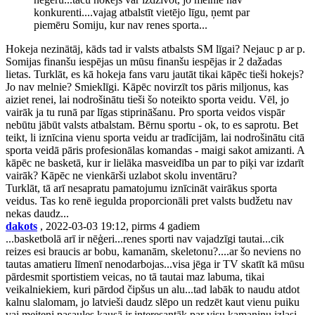
konkurenti....vajag atbalstīt vietējo līgu, ņemt par
piemēru Somiju, kur nav renes sporta...
Hokeja nezinātāj, kāds tad ir valsts atbalsts SM līgai? Nejauc p ar p.
Somijas finanšu iespējas un mūsu finanšu iespējas ir 2 dažadas
lietas. Turklāt, es kā hokeja fans varu jautāt tikai kāpēc tieši hokejs?
Jo nav melnie? Smieklīgi. Kāpēc novirzīt tos pāris miljonus, kas
aiziet renei, lai nodrošinātu tieši šo noteikto sporta veidu. Vēl, jo
vairāk ja tu runā par līgas stiprināšanu. Pro sporta veidos vispār
nebūtu jābūt valsts atbalstam. Bērnu sportu - ok, to es saprotu. Bet
teikt, li iznīcina vienu sporta veidu ar tradīcijām, lai nodrošinātu citā
sporta veidā pāris profesionālas komandas - maigi sakot amizanti. A
kāpēc ne basketā, kur ir lielāka masveidība un par to piķi var izdarīt
vairāk? Kāpēc ne vienkārši uzlabot skolu inventāru?
Turklāt, tā arī nesapratu pamatojumu iznīcināt vairākus sporta
veidus. Tas ko renē iegulda proporcionāli pret valsts budžetu nav
nekas daudz...
dakots
, 2022-03-03 19:12, pirms 4 gadiem
...basketbolā arī ir nēģeri...renes sporti nav vajadzīgi tautai...cik
reizes esi braucis ar bobu, kamanām, skeletonu?....ar šo neviens no
tautas amatieru līmenī nenodarbojas...visa jēga ir TV skatīt kā mūsu
pārdesmit sportistiem veicas, no tā tautai maz labuma, tikai
veikalniekiem, kuri pārdod čipšus un alu...tad labāk to naudu atdot
kalnu slalomam, jo latvieši daudz slēpo un redzēt kaut vienu puiku
vai meiteni pasaules kausā ir interesantāk par visu kamaniņu izlasi