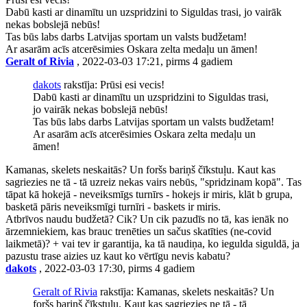
Dabū kasti ar dinamītu un uzspridzini to Siguldas trasi, jo vairāk
nekas bobslejā nebūs!
Tas būs labs darbs Latvijas sportam un valsts budžetam!
Ar asarām acīs atcerēsimies Oskara zelta medaļu un āmen!
Geralt of Rivia
, 2022-03-03 17:21, pirms 4 gadiem
dakots
rakstīja: Prūsi esi vecis!
Dabū kasti ar dinamītu un uzspridzini to Siguldas trasi,
jo vairāk nekas bobslejā nebūs!
Tas būs labs darbs Latvijas sportam un valsts budžetam!
Ar asarām acīs atcerēsimies Oskara zelta medaļu un
āmen!
Kamanas, skelets neskaitās? Un foršs bariņš čīkstuļu. Kaut kas
sagriezies ne tā - tā uzreiz nekas vairs nebūs, "spridzinam kopā". Tas
tāpat kā hokejā - neveiksmīgs turnīrs - hokejs ir miris, klāt b grupa,
basketā pāris neveiksmīgi turnīri - baskets ir miris.
Atbrīvos naudu budžetā? Cik? Un cik pazudīs no tā, kas ienāk no
ārzemniekiem, kas brauc trenēties un sačus skatīties (ne-covid
laikmetā)? + vai tev ir garantija, ka tā naudiņa, ko iegulda siguldā, ja
pazustu trase aizies uz kaut ko vērtīgu nevis kabatu?
dakots
, 2022-03-03 17:30, pirms 4 gadiem
Geralt of Rivia
rakstīja: Kamanas, skelets neskaitās? Un
foršs bariņš čīkstuļu. Kaut kas sagriezies ne tā - tā