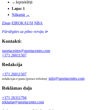
←
Iepriekšējā
Lapa: 1
Nākamā
→
Ziņas
EIROKAUSI
NBA
Pārslēgties uz pilno versiju ⊳
Kontakti:
sportacentrs@sportacentrs.com
+371 26011507
Redakcija
+371 26011507
info@sportacentrs.com
redakcijas e-pasts (preses relīzēm):
Reklāmas daļa
+371 26311794
reklama@sportacentrs.com