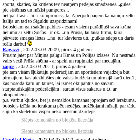
sporta, skaties, ka kritiens tev neatņem pēdējās smadzenes...gulēsi
pie sistēmas un mīzīsi pamperos...
bet par trasi - lai ir kompromiss, lai Aperjodi paņem kamaniņu zeltu
Itālijā un tad to Siguldu uzspridzinām!
Bobslejam gan sakām paldies - esam visiem parādījuši sava krāna
lielumu ar zeltu Sočos - ir ok....un Prūsis, lai taisa firmu, kura
pārvieto smagas lietas ...nu, tur klavieres utt...puikas stieps un darīs
reālu darbu!
Ragazzi
, 2022-03-03 20:09, pirms 4 gadiem
Prūsim jāiet par Miņina palīgu Ķīnas un Polijas izlasēs. Nu nestrādā
vairs vecā Prūša shēma - ar speķi un rupjmaizi par medaļām.
zaipis
, 2022-03-03 20:11, pirms 4 gadiem
pie tam visām šļūkātāju pederācijām un sportistiem vajadzēja būt
pirmajiem, kas piezīdušies pie valsts budžeta un pirmajā karā dienā ,
kas nosoda karu un taurēt, lai izmet okupantus no savām
starptautiskajām pederācijām , saraut visus sakarus u.t.t. ar
okupantiem.
p.s. varbūt kļūdos, bet ja nemaldos kamanas joprojām sēž ierakumā.
bobslejs izlīda no ierakuma pēc nedēļas. nožēlojami mīzaļi. par tādu
sugu kā skeletons vispār neko neesmu dzirdējis.
Slēpts komentārs no bloķēta lietotāja
Slēpts komentārs no bloķēta lietotāja
Geralt of Rivia
, 2022-03-03 20:50, pirms 4 gadiem