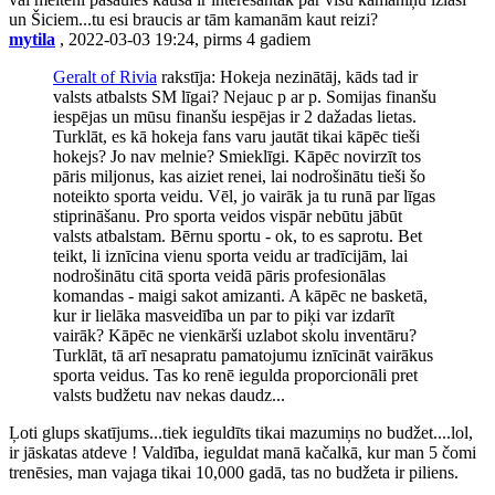
un Šiciem...tu esi braucis ar tām kamanām kaut reizi?
mytila
, 2022-03-03 19:24, pirms 4 gadiem
Geralt of Rivia
rakstīja: Hokeja nezinātāj, kāds tad ir
valsts atbalsts SM līgai? Nejauc p ar p. Somijas finanšu
iespējas un mūsu finanšu iespējas ir 2 dažadas lietas.
Turklāt, es kā hokeja fans varu jautāt tikai kāpēc tieši
hokejs? Jo nav melnie? Smieklīgi. Kāpēc novirzīt tos
pāris miljonus, kas aiziet renei, lai nodrošinātu tieši šo
noteikto sporta veidu. Vēl, jo vairāk ja tu runā par līgas
stiprināšanu. Pro sporta veidos vispār nebūtu jābūt
valsts atbalstam. Bērnu sportu - ok, to es saprotu. Bet
teikt, li iznīcina vienu sporta veidu ar tradīcijām, lai
nodrošinātu citā sporta veidā pāris profesionālas
komandas - maigi sakot amizanti. A kāpēc ne basketā,
kur ir lielāka masveidība un par to piķi var izdarīt
vairāk? Kāpēc ne vienkārši uzlabot skolu inventāru?
Turklāt, tā arī nesapratu pamatojumu iznīcināt vairākus
sporta veidus. Tas ko renē iegulda proporcionāli pret
valsts budžetu nav nekas daudz...
Ļoti glups skatījums...tiek ieguldīts tikai mazumiņs no budžet....lol,
ir jāskatas atdeve ! Valdība, ieguldat manā kačalkā, kur man 5 čomi
trenēsies, man vajaga tikai 10,000 gadā, tas no budžeta ir piliens.