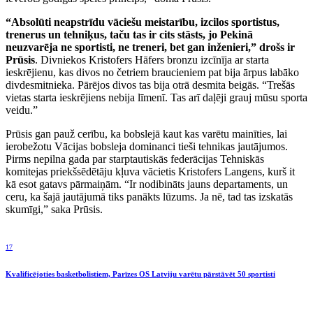
“Absolūti neapstrīdu vāciešu meistarību, izcilos sportistus,
trenerus un tehniķus, taču tas ir cits stāsts, jo Pekinā
neuzvarēja ne sportisti, ne treneri, bet gan inženieri,” drošs ir
Prūsis
. Divniekos Kristofers Hāfers bronzu izcīnīja ar starta
ieskrējienu, kas divos no četriem braucieniem pat bija ārpus labāko
divdesmitnieka. Pārējos divos tas bija otrā desmita beigās. “Trešās
vietas starta ieskrējiens nebija līmenī. Tas arī daļēji grauj mūsu sporta
veidu.”
Prūsis gan pauž cerību, ka bobslejā kaut kas varētu mainīties, lai
ierobežotu Vācijas bobsleja dominanci tieši tehnikas jautājumos.
Pirms nepilna gada par starptautiskās federācijas Tehniskās
komitejas priekšsēdētāju kļuva vācietis Kristofers Langens, kurš it
kā esot gatavs pārmaiņām. “Ir nodibināts jauns departaments, un
ceru, ka šajā jautājumā tiks panākts lūzums. Ja nē, tad tas izskatās
skumīgi,” saka Prūsis.
17
Kvalificējoties basketbolistiem, Parīzes OS Latviju varētu pārstāvēt 50 sportisti