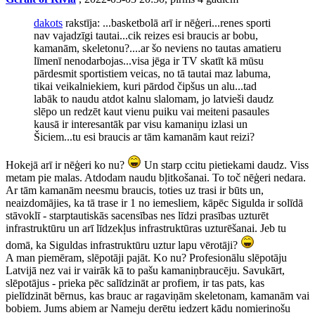
dakots
rakstīja: ...basketbolā arī ir nēģeri...renes sporti
nav vajadzīgi tautai...cik reizes esi braucis ar bobu,
kamanām, skeletonu?....ar šo neviens no tautas amatieru
līmenī nenodarbojas...visa jēga ir TV skatīt kā mūsu
pārdesmit sportistiem veicas, no tā tautai maz labuma,
tikai veikalniekiem, kuri pārdod čipšus un alu...tad
labāk to naudu atdot kalnu slalomam, jo latvieši daudz
slēpo un redzēt kaut vienu puiku vai meiteni pasaules
kausā ir interesantāk par visu kamaniņu izlasi un
Šiciem...tu esi braucis ar tām kamanām kaut reizi?
Hokejā arī ir nēģeri ko nu?
Un starp ccitu pietiekami daudz. Viss
metam pie malas. Atdodam naudu bļitkošanai. To toč nēģeri nedara.
Ar tām kamanām neesmu braucis, toties uz trasi ir būts un,
neaizdomājies, ka tā trase ir 1 no iemesliem, kāpēc Sigulda ir solīdā
stāvoklī - starptautiskās sacensības nes līdzi prasības uzturēt
infrastruktūru un arī līdzekļus infrastruktūras uzturēšanai. Jeb tu
domā, ka Siguldas infrastruktūru uztur lapu vērotāji?
A man piemēram, slēpotāji pajāt. Ko nu? Profesionālu slēpotāju
Latvijā nez vai ir vairāk kā to pašu kamaniņbraucēju. Savukārt,
slēpotājus - prieka pēc salīdzināt ar profiem, ir tas pats, kas
pielīdzināt bērnus, kas brauc ar ragaviņām skeletonam, kamanām vai
bobiem. Jums abiem ar Nameju derētu iedzert kādu nomierinošu