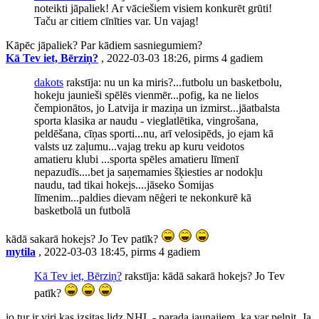
noteikti jāpaliek! Ar vāciešiem visiem konkurēt grūti!
Taču ar citiem cīnīties var. Un vajag!
Kāpēc jāpaliek? Par kādiem sasniegumiem?
Kā Tev iet, Bērziņ?
, 2022-03-03 18:26, pirms 4 gadiem
dakots
rakstīja: nu un ka miris?...futbolu un basketbolu,
hokeju jaunieši spēlēs vienmēr...pofig, ka ne lielos
čempionātos, jo Latvija ir maziņa un izmirst...jāatbalsta
sporta klasika ar naudu - vieglatlētika, vingrošana,
peldēšana, cīņas sporti...nu, arī velosipēds, jo ejam kā
valsts uz zaļumu...vajag treku ap kuru veidotos
amatieru klubi ...sporta spēles amatieru līmenī
nepazudīs....bet ja saņemamies šķiesties ar nodokļu
naudu, tad tikai hokejs....jāseko Somijas
līmenim...paldies dievam nēģeri te nekonkurē kā
basketbolā un futbolā
kādā sakarā hokejs? Jo Tev patīk?
mytila
, 2022-03-03 18:45, pirms 4 gadiem
Kā Tev iet, Bērziņ?
rakstīja: kādā sakarā hokejs? Jo Tev
patīk?
jo tur ir viri kas izsitas lidz NHL - parada jaunajiem, ka var pelnit. Ja