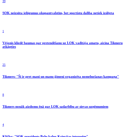
39
SOK neizsūta ielūgumus okupantvalstīm, bet sportistu dalība netiek izslēgta
1
Vējonis kliedē baumas par pretendēšanu uz LOK vadītāja amatu, aicina Tikmeru
atkāpties
25
Tikmers: ''Šī ir pret mani un manu ģimeni organizēta nomelnošanas kampaņa''
8
Tikmers nonāk aizdomu ēnā par LOK sadarbību ar sievas uzņēmumiem
4
Kļičko: "SOK prezidents Bahs kalpo Krievijas interesēm"