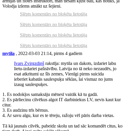
armijas un flotes instruktori, man tiešām kļūst bail, kas notiks, ja
Volodja izlems atnākt uz šejieni.
Slēpts komentārs no bloķēta lietotāja
Slēpts komentārs no bloķēta lietotāja
Slēpts komentārs no bloķēta lietotāja
Slēpts komentārs no bloķēta lietotāja
mytila
, 2022-03-03 21:14, pirms 4 gadiem
Ivars Zvirgzdiņš
rakstīja: mytila un dakots, izdariet labu
lietu-izdariet pašnāvību. Latvija no tā neko nezaudēs, jo
esat atkritumi uz šīs zemes, Vienīgi pirms suicida
ieberiet kabatās saulespuķu sēklas, lai vismaz no jums
izaug saulespuķes.
1. Es nodokļos samaksāju mēnesī vairāk kā tu gadā.
2. Es pārliecinu cilvēkus algot IT darbiniekus LV, nevis kaut kur
citur.
3. Es audzinu trīs bērnus.
4. Ar savu algu, kur es te tēreju, ražoju vēl pāris darba vietas.
Tā kā jaunais cilvēk, pabeidz skolu un tad sāc komandēt citus, ko