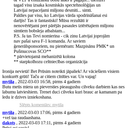
tagad visu izsaka kosmiskās spectehnolōģijas un
Latvijai nepaceļami miljonu desmiti... simti.
Paldies par visu, ko Latvijas vārda spodrināšanai esi
darījis! Tas ir fantastiski! Mūsu rezultāti ir
nenovērtējami pret pārējās pasaules iztērētajiem miljonu
simtiem bobsleja atbalstam...
P.S. Ja tas Tevi nomierina - cik zinu Latvijai joprojām
nav pašai sava F-1 komanda. Ar saviem
ģenerālsponsoriem, nu piemēram: Mazpisānu PMK* un
Pušmucovas SCO**
* pārvietojamā mehanizētā kolona
** starpkolhozu celtniecības organizācija
Ironija nevietā! Bet Prūsim noteikti jāpaliek! Ar vāciešiem visiem
konkurēt grūti! Taču ar citiem cīnīties var. Un vajag!
mytila
, 2022-03-03 16:58, pirms 4 gadiem
Butu metis miera un pieversties pieaugushu cilveku darbiem kas nes
labumu latvieshiem. Trenet duci cilveku kuri brauc ar kamanam pa
ledu ir dzives izniekoshana.
Slēpts komentārs: mytila
mytila
, 2022-03-03 17:06, pirms 4 gadiem
+vel taa raudaashana.
dakots
, 2022-03-03 17:11, pirms 4 gadiem
Prūsi esi vecis!