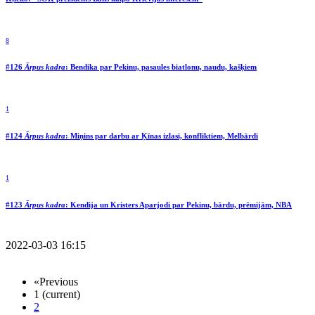
8
#126
Ārpus kadra
: Bendika par Pekinu, pasaules biatlonu, naudu, kašķiem
1
#124
Ārpus kadra
: Miņins par darbu ar Ķīnas izlasi, konfliktiem, Melbārdi
1
#123
Ārpus kadra
: Kendija un Kristers Aparjodi par Pekinu, bārdu, prēmijām, NBA
2022-03-03 16:15
«
Previous
1
(current)
2