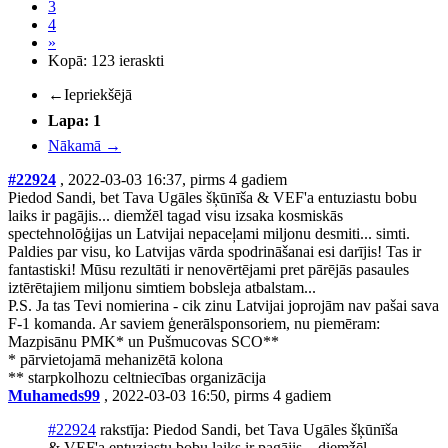
3
4
»
Kopā: 123 ieraskti
←
Iepriekšējā
Lapa: 1
Nākamā
→
#22924
, 2022-03-03 16:37, pirms 4 gadiem
Piedod Sandi, bet Tava Ugāles šķūnīša & VEF'a entuziastu bobu
laiks ir pagājis... diemžēl tagad visu izsaka kosmiskās
spectehnolōģijas un Latvijai nepaceļami miljonu desmiti... simti.
Paldies par visu, ko Latvijas vārda spodrināšanai esi darījis! Tas ir
fantastiski! Mūsu rezultāti ir nenovērtējami pret pārējās pasaules
iztērētajiem miljonu simtiem bobsleja atbalstam...
P.S. Ja tas Tevi nomierina - cik zinu Latvijai joprojām nav pašai sava
F-1 komanda. Ar saviem ģenerālsponsoriem, nu piemēram:
Mazpisānu PMK* un Pušmucovas SCO**
* pārvietojamā mehanizētā kolona
** starpkolhozu celtniecības organizācija
Muhameds99
, 2022-03-03 16:50, pirms 4 gadiem
#22924
rakstīja: Piedod Sandi, bet Tava Ugāles šķūnīša
& VEF'a entuziastu bobu laiks ir pagājis... diemžēl