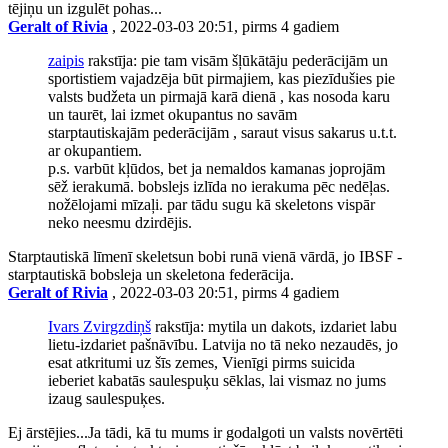
tējiņu un izgulēt pohas...
Geralt of Rivia
, 2022-03-03 20:51, pirms 4 gadiem
zaipis
rakstīja: pie tam visām šļūkātāju pederācijām un
sportistiem vajadzēja būt pirmajiem, kas piezīdušies pie
valsts budžeta un pirmajā karā dienā , kas nosoda karu
un taurēt, lai izmet okupantus no savām
starptautiskajām pederācijām , saraut visus sakarus u.t.t.
ar okupantiem.
p.s. varbūt kļūdos, bet ja nemaldos kamanas joprojām
sēž ierakumā. bobslejs izlīda no ierakuma pēc nedēļas.
nožēlojami mīzaļi. par tādu sugu kā skeletons vispār
neko neesmu dzirdējis.
Starptautiskā līmenī skeletsun bobi runā vienā vārdā, jo IBSF -
starptautiskā bobsleja un skeletona federācija.
Geralt of Rivia
, 2022-03-03 20:51, pirms 4 gadiem
Ivars Zvirgzdiņš
rakstīja: mytila un dakots, izdariet labu
lietu-izdariet pašnāvību. Latvija no tā neko nezaudēs, jo
esat atkritumi uz šīs zemes, Vienīgi pirms suicida
ieberiet kabatās saulespuķu sēklas, lai vismaz no jums
izaug saulespuķes.
Ej ārstējies...Ja tādi, kā tu mums ir godalgoti un valsts novērtēti