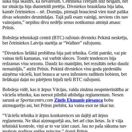
laikā bija skaidrs, ka nevarēsim. Četriniekā cerējām līdz beigām, bet
tur situācija bija diametrāli pretēja. Divniekos braukšana bija laba,
kamēr četriniekos – nē. Domāju, pirmajā braucienā vien trasē palika
divas sekundes desmitdaļas. Tajā paši esam vainīgi, neviens cits nav
vainojams,” nepilnu divu nedēļu senus notikumus atmiņā atsauc
Prūsis.
Bobsleja tehniskajā centrā (BTC) ražotais divnieks Pekinā neskrēja,
bet četriniekos Latvija startēja ar “Wallner” ražojumu.
“Divniekos lielākā problēma bija pati tehnika. Grūti pateikt, vai pie
vainas tieši kamanas, vai varbūt slieces. Tomēr tendences bija
redzamas visu sezonu. Daudz ko mainījām, bet rezultāts neko daudz
nemainījās,” atzīst Prūsis. Pekinā divniekos visu goda pjedestālu
aizņēma vācieši, kuri brauca ar savu inženieru radītiem bobiem, bet
lielākajai daļai no pārējiem bijuši tieši BTC ražojumi.
Bobsleja vidē, kas ir ārpus Vācijas, valda zināma neapmierinātība ar
vāciešu tehniku, kas neesot pilnībā atbilstīga reglamentam. Nesen
sarunā ar
Sportacentrs.com
Zintis Ekmanis piesauca
bobu
aizmugurējo asi, bet Prūsis piebilst, ka vaina esot ne tikai tur.
“Vāciešu tehnika ir ārpus konkurences un daļēji arī ārpus
reglamenta. Ne tikai aizmugurējā ass, bet arī citas lietas. Ja ir vāja
tehniskā kontrole, viņi ar to var iziet cauri. Jau no paša sākuma nav
ievērots godīgas spēles princips,” domā Prūsis.