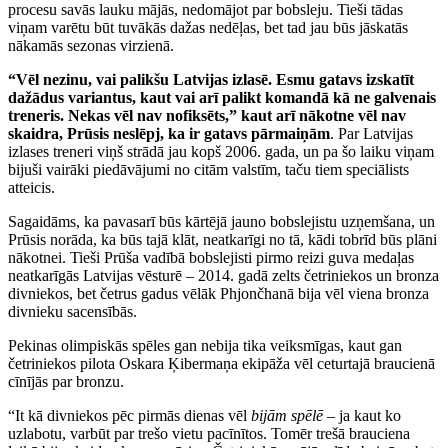
procesu savās lauku mājās, nedomājot par bobsleju. Tieši tādas
viņam varētu būt tuvākās dažas nedēļas, bet tad jau būs jāskatās
nākamās sezonas virzienā.
“Vēl nezinu, vai palikšu Latvijas izlasē. Esmu gatavs izskatīt
dažādus variantus, kaut vai arī palikt komandā kā ne galvenais
treneris. Nekas vēl nav nofiksēts,” kaut arī nākotne vēl nav
skaidra, Prūsis neslēpj, ka ir gatavs pārmaiņām
. Par Latvijas
izlases treneri viņš strādā jau kopš 2006. gada, un pa šo laiku viņam
bijuši vairāki piedāvājumi no citām valstīm, taču tiem speciālists
atteicis.
Sagaidāms, ka pavasarī būs kārtējā jauno bobslejistu uzņemšana, un
Prūsis norāda, ka būs tajā klāt, neatkarīgi no tā, kādi tobrīd būs plāni
nākotnei. Tieši Prūša vadībā bobslejisti pirmo reizi guva medaļas
neatkarīgās Latvijas vēsturē – 2014. gadā zelts četriniekos un bronza
divniekos, bet četrus gadus vēlāk Phjončhanā bija vēl viena bronza
divnieku sacensībās.
Pekinas olimpiskās spēles gan nebija tika veiksmīgas, kaut gan
četriniekos pilota Oskara Ķibermaņa ekipāža vēl ceturtajā braucienā
cīnījās par bronzu.
“It kā divniekos pēc pirmās dienas vēl
bijām spēlē
– ja kaut ko
uzlabotu, varbūt par trešo vietu pacīnītos. Tomēr trešā brauciena