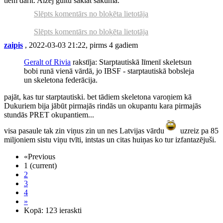
tiem darīt. Aizej gultu saklāt sākumā.
Slēpts komentārs no bloķēta lietotāja
Slēpts komentārs no bloķēta lietotāja
zaipis
, 2022-03-03 21:22, pirms 4 gadiem
Geralt of Rivia
rakstīja: Starptautiskā līmenī skeletsun
bobi runā vienā vārdā, jo IBSF - starptautiskā bobsleja
un skeletona federācija.
pajāt, kas tur starptautiski. bet tādiem skeletona varoņiem kā
Dukuriem bija jābūt pirmajās rindās un okupantu kara pirmajās
stundās PRET okupantiem...
visa pasaule tak zin viņus zin un nes Latvijas vārdu
uzreiz pa 85
miljoniem sistu viņu tvīti, intstas un citas huiņas ko tur izfantazējuši.
«
Previous
1
(current)
2
3
4
»
Kopā: 123 ieraskti